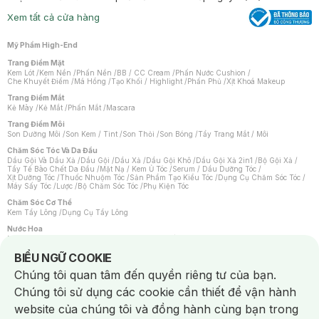
Xem tất cả cửa hàng
Mỹ Phẩm High-End
Trang Điểm Mặt
Kem Lót
/
Kem Nền
/
Phấn Nền
/
BB / CC Cream
/
Phấn Nước Cushion
/
Che Khuyết Điểm
/
Má Hồng
/
Tạo Khối / Highlight
/
Phấn Phủ
/
Xịt Khoá Makeup
Trang Điểm Mắt
Kẻ Mày
/
Kẻ Mắt
/
Phấn Mắt
/
Mascara
Trang Điểm Môi
Son Dưỡng Môi
/
Son Kem / Tint
/
Son Thỏi
/
Son Bóng
/
Tẩy Trang Mắt / Môi
Chăm Sóc Tóc Và Da Đầu
Dầu Gội Và Dầu Xả
/
Dầu Gội
/
Dầu Xả
/
Dầu Gội Khô
/
Dầu Gội Xả 2in1
/
Bộ Gội Xả
/
Tẩy Tế Bào Chết Da Đầu
/
Mặt Nạ / Kem Ủ Tóc
/
Serum / Dầu Dưỡng Tóc
/
Xịt Dưỡng Tóc
/
Thuốc Nhuộm Tóc
/
Sản Phẩm Tạo Kiểu Tóc
/
Dụng Cụ Chăm Sóc Tóc
/
Máy Sấy Tóc
/
Lược
/
Bộ Chăm Sóc Tóc
/
Phụ Kiện Tóc
Chăm Sóc Cơ Thể
Kem Tẩy Lông
/
Dụng Cụ Tẩy Lông
Nước Hoa
Nước Hoa Nữ
/
Nước Hoa Nam
/
Nước Hoa Cao Cấp
/
Xịt Thơm Toàn Thân
/
Nước Hoa Vùng Kín
Notice about cookies usage
BIỂU NGỮ COOKIE
Chăm Sóc Cá Nhân
Chúng tôi quan tâm đến quyền riêng tư của bạn.
Chống Muỗi
/
Khẩu Trang
/
Máy Massage
/
Mặt Nạ Xông Hơi
/
Nước Rửa Tay
/
Sản Phẩm Chăm Sóc Khác
/
Bàn Chải Đánh Răng
/
Bàn Chải Điện
/
Chúng tôi sử dụng các cookie cần thiết để vận hành
Hỗ Trợ Trắng Răng
/
Kem Đánh Răng
/
Máy Tăm Nước
/
Nước Súc Miệng
/
Tăm / Chỉ Nha Khoa
/
Xịt Thơm Miệng
/
Dung Dịch Vệ Sinh
/
Dưỡng Vùng Kín
/
website của chúng tôi và đồng hành cùng bạn trong
Khăn Ướt Vệ Sinh Vùng Kín
/
Băng Vệ Sinh
/
Tampon
/
Bọt Cạo Râu
/
Dao Cạo Râu
/
Máy Cạo Râu