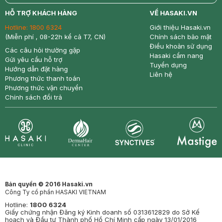
return
nowfree
price
HỖ TRỢ KHÁCH HÀNG
VỀ HASAKI.VN
Hotline:
1800 6324
Giới thiệu Hasaki.vn
(Miễn phí , 08-22h kể cả T7, CN)
Chính sách bảo mật
Điều khoản sử dụng
Các câu hỏi thường gặp
Hasaki cẩm nang
Gửi yêu cầu hỗ trợ
Tuyển dụng
Hướng dẫn đặt hàng
Liên hệ
Phương thức thanh toán
Phương thức vận chuyển
Chính sách đổi trả
Synctives
Clinic
Dermahair
Mastige
Bản quyền © 2016 Hasaki.vn
Công Ty cổ phần HASAKI VIETNAM
Hotline:
1800 6324
Giấy chứng nhận Đăng ký Kinh doanh số 0313612829 do Sở Kế
hoạch và Đầu tư Thành phố Hồ Chí Minh cấp ngày 13/01/2016