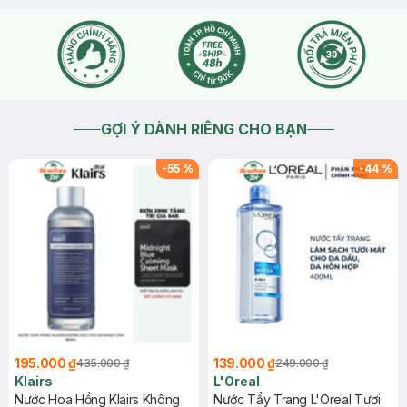
Mình sài qua mấy phấn mắt Hàn và Trung nhưng vô Hasaki vô
tình thấy e này,thử lên tay và phaie múc liền e ấy. lên màu đẹp
hơn Hàn Trung nhiều. vỏ ngoài cũng đẹp nữa. siêu xinh luôn.
phấn lấp lánh siêu đẹp.
GỢI Ý DÀNH RIÊNG CHO BẠN
-
55
%
-
44
%
195.000 ₫
139.000 ₫
435.000 ₫
249.000 ₫
Klairs
L'Oreal
Nước Hoa Hồng Klairs Không
Nước Tẩy Trang L'Oreal Tươi