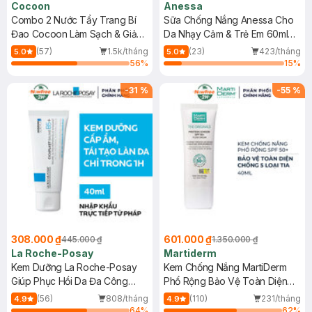
Cocoon
Anessa
Combo 2 Nước Tẩy Trang Bí
Sữa Chống Nắng Anessa Cho
Đao Cocoon Làm Sạch & Giảm
Da Nhạy Cảm & Trẻ Em 60ml
Dầu 500ml
(Mới)
(57)
1.5k/tháng
(23)
423/tháng
5.0
5.0
56
%
15
%
-
31
%
-
55
%
308.000 ₫
601.000 ₫
445.000 ₫
1.350.000 ₫
La Roche-Posay
Martiderm
Kem Dưỡng La Roche-Posay
Kem Chống Nắng MartiDerm
Giúp Phục Hồi Da Đa Công
Phổ Rộng Bảo Vệ Toàn Diện
Dụng 40ml
40ml
(56)
808/tháng
(110)
231/tháng
4.9
4.9
64
%
62
%