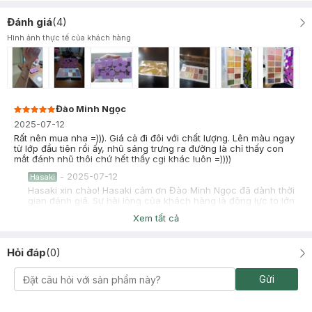
Đánh giá
(
4
)
Hình ảnh thực tế của khách hàng
Đào Minh Ngọc
2025-07-12
Rất nên mua nha =))). Giá cả đi đôi với chất lượng. Lên màu ngay
từ lớp đầu tiên rồi ấy, nhũ sáng trưng ra đường là chỉ thấy con
mắt đánh nhũ thôi chứ hết thấy cgi khác luôn =))))
-
2025-07-12
Hasaki
Hasaki xin chào! Hasaki cảm ơn Đào Minh Ngọc đã dành thời
gian đánh giá. Sự hài lòng của khách hàng là động lực to lớn
để Hasaki ngày càng phát triển hơn nữa về chất lượng dịch
Xem tất cả
vụ. Cảm ơn bạn đã tin tưởng và mua sắm tại Hasaki!
Hỏi đáp
(
0
)
Gửi
Võ Khánh Trang
2023-02-10