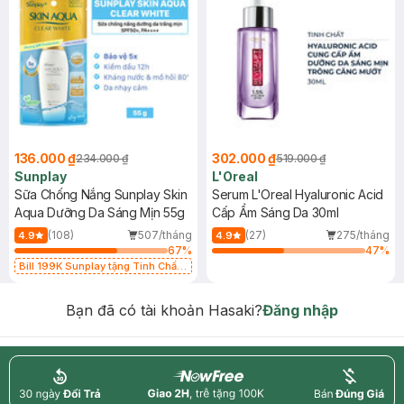
136.000 ₫
302.000 ₫
234.000 ₫
519.000 ₫
Sunplay
L'Oreal
Sữa Chống Nắng Sunplay Skin
Serum L'Oreal Hyaluronic Acid
Aqua Dưỡng Da Sáng Mịn 55g
Cấp Ẩm Sáng Da 30ml
(108)
507/tháng
(27)
275/tháng
4.9
4.9
67
%
47
%
Bill 199K Sunplay tặng Tinh Chất
Chống Nắng 7g trị giá 30K (SL có
hạn)
Bạn đã có tài khoản Hasaki?
Đăng nhập