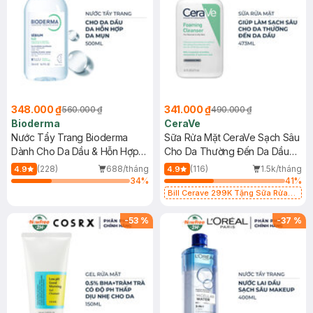
348.000 ₫
341.000 ₫
560.000 ₫
490.000 ₫
Bioderma
CeraVe
Nước Tẩy Trang Bioderma
Sữa Rửa Mặt CeraVe Sạch Sâu
Dành Cho Da Dầu & Hỗn Hợp
Cho Da Thường Đến Da Dầu
500ml
473ml
(228)
688/tháng
(116)
1.5k/tháng
4.9
4.9
34
%
41
%
Bill Cerave 299K Tặng Sữa Rửa
Mặt Cerave 30ml (SL có hạn)
-
53
%
-
37
%