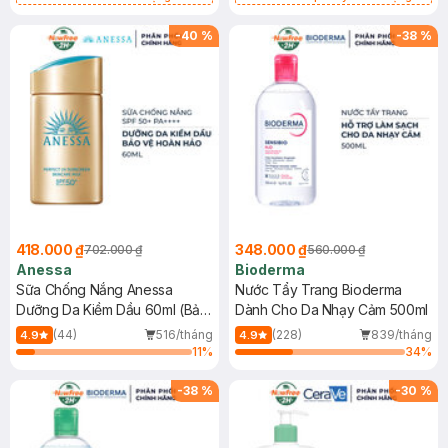
Chống Nắng Cho Da Nhạy Cảm
Gel rửa mặt da dầu nhạy cảm 50ml
SPF 50+ 20ml (SL Có Hạn)
(SL có hạn)
-
40
%
-
38
%
418.000 ₫
348.000 ₫
702.000 ₫
560.000 ₫
Anessa
Bioderma
Sữa Chống Nắng Anessa
Nước Tẩy Trang Bioderma
Dưỡng Da Kiềm Dầu 60ml (Bản
Dành Cho Da Nhạy Cảm 500ml
Mới)
(44)
516/tháng
(228)
839/tháng
4.9
4.9
11
%
34
%
-
38
%
-
30
%