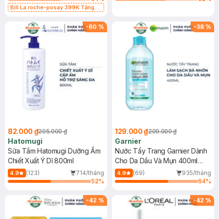
Bill La roche-posay 399K Tặng
Gel rửa mặt da dầu nhạy cảm 50ml
(SL có hạn)
-
60
%
-
38
%
82.000 ₫
129.000 ₫
205.000 ₫
209.000 ₫
Hatomugi
Garnier
Sữa Tắm Hatomugi Dưỡng Ẩm
Nước Tẩy Trang Garnier Dành
Chiết Xuất Ý Dĩ 800ml
Cho Da Dầu Và Mụn 400ml
(Mới)
(123)
714/tháng
(69)
935/tháng
4.9
4.9
52
%
64
%
-
42
%
-
42
%