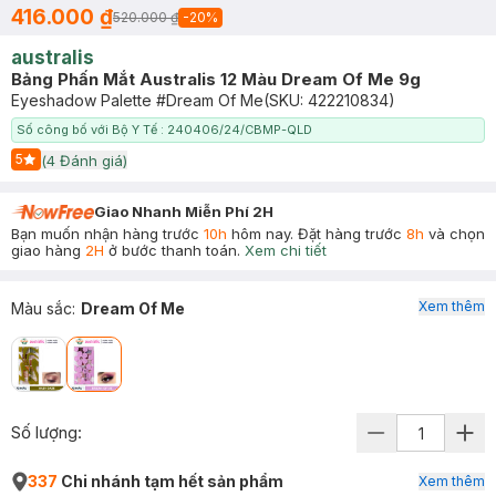
416.000 ₫
520.000 ₫
-
20
%
australis
Bảng Phấn Mắt Australis 12 Màu Dream Of Me 9g
Eyeshadow Palette #Dream Of Me
(SKU:
422210834
)
Số công bố với Bộ Y Tế : 240406/24/CBMP-QLD
5
(
4
Đánh giá)
Start Icon
Giao Nhanh Miễn Phí 2H
Bạn muốn nhận hàng trước
10h
hôm nay. Đặt hàng trước
8h
và chọn
giao hàng
2H
ở bước thanh toán.
Xem chi tiết
Xem thêm
Màu sắc
:
Dream Of Me
Số lượng:
337
Chi nhánh tạm hết sản phẩm
Xem thêm