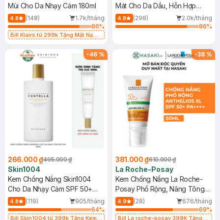
Mùi Cho Da Nhạy Cảm 180ml
Mát Cho Da Dầu, Hỗn Hợp
400ml
(148)
1.7k/tháng
(298)
2.0k/tháng
4.8
4.8
86
%
86
%
Bill Klairs từ 299k Tặng Mặt Nạ
Làm Dịu Da & Kiểm Soát Dầu Nhờn
25ml (SL Có Hạn)
-
46
%
-
38
%
266.000 ₫
381.000 ₫
495.000 ₫
610.000 ₫
Skin1004
La Roche-Posay
Kem Chống Nắng Skin1004
Kem Chống Nắng La Roche-
Cho Da Nhạy Cảm SPF 50+
Posay Phổ Rộng, Nâng Tông
50ml
Kiềm Dầu 50ml
(119)
905/tháng
(28)
676/tháng
4.8
4.9
64
%
69
%
Bill Skin1004 từ 399k Tặng Kem
Bill La roche-posay 399K Tặng