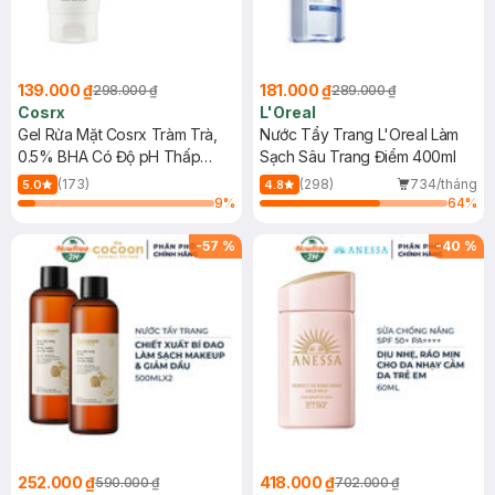
139.000 ₫
181.000 ₫
298.000 ₫
289.000 ₫
Cosrx
L'Oreal
Gel Rửa Mặt Cosrx Tràm Trà,
Nước Tẩy Trang L'Oreal Làm
0.5% BHA Có Độ pH Thấp
Sạch Sâu Trang Điểm 400ml
150ml
(173)
(298)
734/tháng
5.0
4.8
9
%
64
%
-
57
%
-
40
%
252.000 ₫
418.000 ₫
590.000 ₫
702.000 ₫