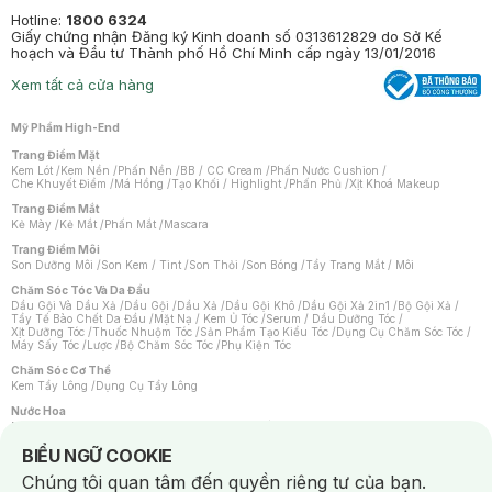
Hotline:
1800 6324
Giấy chứng nhận Đăng ký Kinh doanh số 0313612829 do Sở Kế
hoạch và Đầu tư Thành phố Hồ Chí Minh cấp ngày 13/01/2016
Xem tất cả cửa hàng
Mỹ Phẩm High-End
Trang Điểm Mặt
Kem Lót
/
Kem Nền
/
Phấn Nền
/
BB / CC Cream
/
Phấn Nước Cushion
/
Che Khuyết Điểm
/
Má Hồng
/
Tạo Khối / Highlight
/
Phấn Phủ
/
Xịt Khoá Makeup
Trang Điểm Mắt
Kẻ Mày
/
Kẻ Mắt
/
Phấn Mắt
/
Mascara
Trang Điểm Môi
Son Dưỡng Môi
/
Son Kem / Tint
/
Son Thỏi
/
Son Bóng
/
Tẩy Trang Mắt / Môi
Chăm Sóc Tóc Và Da Đầu
Dầu Gội Và Dầu Xả
/
Dầu Gội
/
Dầu Xả
/
Dầu Gội Khô
/
Dầu Gội Xả 2in1
/
Bộ Gội Xả
/
Tẩy Tế Bào Chết Da Đầu
/
Mặt Nạ / Kem Ủ Tóc
/
Serum / Dầu Dưỡng Tóc
/
Xịt Dưỡng Tóc
/
Thuốc Nhuộm Tóc
/
Sản Phẩm Tạo Kiểu Tóc
/
Dụng Cụ Chăm Sóc Tóc
/
Máy Sấy Tóc
/
Lược
/
Bộ Chăm Sóc Tóc
/
Phụ Kiện Tóc
Chăm Sóc Cơ Thể
Kem Tẩy Lông
/
Dụng Cụ Tẩy Lông
Nước Hoa
Nước Hoa Nữ
/
Nước Hoa Nam
/
Nước Hoa Cao Cấp
/
Xịt Thơm Toàn Thân
/
Nước Hoa Vùng Kín
Notice about cookies usage
BIỂU NGỮ COOKIE
Chăm Sóc Cá Nhân
Chúng tôi quan tâm đến quyền riêng tư của bạn.
Chống Muỗi
/
Khẩu Trang
/
Máy Massage
/
Mặt Nạ Xông Hơi
/
Nước Rửa Tay
/