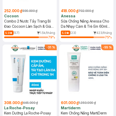
252.000 ₫
418.000 ₫
590.000 ₫
702.000 ₫
Cocoon
Anessa
Combo 2 Nước Tẩy Trang Bí
Sữa Chống Nắng Anessa Cho
Đao Cocoon Làm Sạch & Giảm
Da Nhạy Cảm & Trẻ Em 60ml
Dầu 500ml
(Mới)
(57)
1.5k/tháng
(23)
423/tháng
5.0
5.0
79
%
75
%
-
31
%
-
55
%
308.000 ₫
601.000 ₫
445.000 ₫
1.350.000 ₫
La Roche-Posay
Martiderm
Kem Dưỡng La Roche-Posay
Kem Chống Nắng MartiDerm