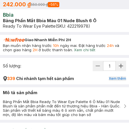
242.000 ₫
550.000 ₫
-
56
%
Bbia
Bảng Phấn Mắt Bbia Màu 01 Nude Blush 6 Ô
Ready To Wear Eye Palette
(SKU:
422219978
)
Giao Nhanh Miễn Phí 2H
Bạn muốn nhận hàng trước
10h
ngày mai. Đặt hàng trước
24h
và
chọn giao hàng
2H
ở bước thanh toán.
Xem chi tiết
Số lượng:
339
Chi nhánh tạm hết sản phẩm
Xem thêm
Mô tả sản phẩm
Bảng Phấn Mắt Bbia Ready To Wear Eye Palette 6 Ô Màu 01 Nude
Blush là sản phẩm phấn mắt đến từ thương hiệu Bbia - Hàn Quốc.
Sản phẩm với thiết kế bảng màu 6 ô xinh xắn, chất phấn mướt
mịn, độ lên màu và bám màu tốt giúp cho bạn sở