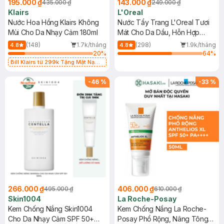
195.000 ₫
143.000 ₫
435.000 ₫
249.000 ₫
Klairs
L'Oreal
Nước Hoa Hồng Klairs Không
Nước Tẩy Trang L'Oreal Tươi
Mùi Cho Da Nhạy Cảm 180ml
Mát Cho Da Dầu, Hỗn Hợp
400ml
(148)
1.7k/tháng
(298)
1.9k/tháng
4.8
4.8
20
%
64
%
Bill Klairs từ 299k Tặng Mặt Nạ
Làm Dịu Da & Kiểm Soát Dầu Nhờn
25ml (SL Có Hạn)
-
46
%
-
33
%
266.000 ₫
406.000 ₫
495.000 ₫
610.000 ₫
Skin1004
La Roche-Posay
Kem Chống Nắng Skin1004
Kem Chống Nắng La Roche-
Cho Da Nhạy Cảm SPF 50+
Posay Phổ Rộng, Nâng Tông