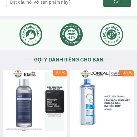
Gửi
GỢI Ý DÀNH RIÊNG CHO BẠN
-
55
%
-
43
%