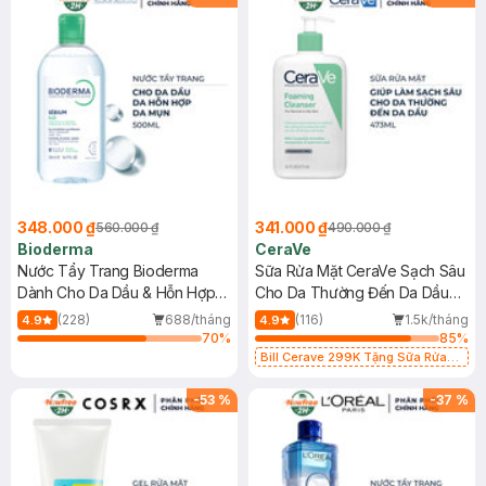
348.000 ₫
341.000 ₫
560.000 ₫
490.000 ₫
Bioderma
CeraVe
Nước Tẩy Trang Bioderma
Sữa Rửa Mặt CeraVe Sạch Sâu
Dành Cho Da Dầu & Hỗn Hợp
Cho Da Thường Đến Da Dầu
500ml
473ml
(228)
688/tháng
(116)
1.5k/tháng
4.9
4.9
70
%
85
%
Bill Cerave 299K Tặng Sữa Rửa
Mặt Cerave 30ml (SL có hạn)
-
53
%
-
37
%