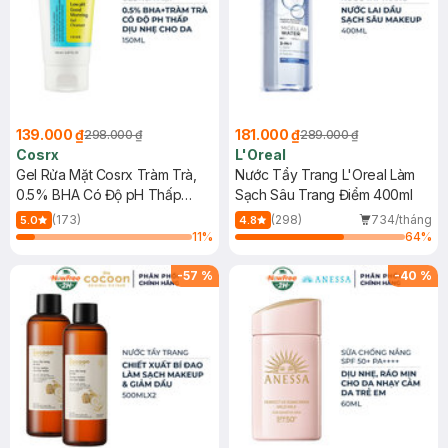
139.000 ₫
181.000 ₫
298.000 ₫
289.000 ₫
Cosrx
L'Oreal
Gel Rửa Mặt Cosrx Tràm Trà,
Nước Tẩy Trang L'Oreal Làm
0.5% BHA Có Độ pH Thấp
Sạch Sâu Trang Điểm 400ml
150ml
(173)
(298)
734/tháng
5.0
4.8
11
%
64
%
-
57
%
-
40
%