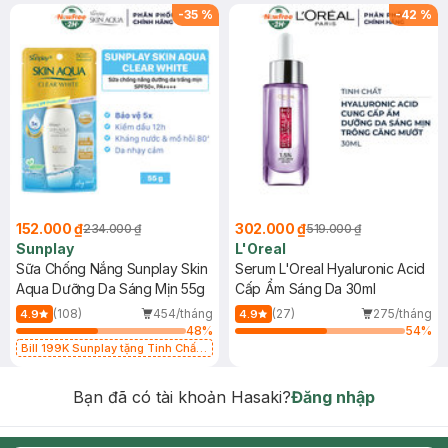
-
35
%
-
42
%
152.000 ₫
302.000 ₫
234.000 ₫
519.000 ₫
Sunplay
L'Oreal
Sữa Chống Nắng Sunplay Skin
Serum L'Oreal Hyaluronic Acid
Aqua Dưỡng Da Sáng Mịn 55g
Cấp Ẩm Sáng Da 30ml
(108)
454/tháng
(27)
275/tháng
4.9
4.9
48
%
54
%
Bill 199K Sunplay tặng Tinh Chất
Chống Nắng 7g trị giá 30K (SL có
hạn)
Bạn đã có tài khoản Hasaki?
Đăng nhập