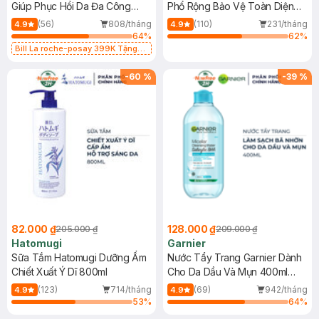
Giúp Phục Hồi Da Đa Công
Phổ Rộng Bảo Vệ Toàn Diện
Dụng 40ml
40ml
(56)
808/tháng
(110)
231/tháng
4.9
4.9
64
%
62
%
Bill La roche-posay 399K Tặng
Gel rửa mặt da dầu nhạy cảm 50ml
(SL có hạn)
-
60
%
-
39
%
82.000 ₫
128.000 ₫
205.000 ₫
209.000 ₫
Hatomugi
Garnier
Sữa Tắm Hatomugi Dưỡng Ẩm
Nước Tẩy Trang Garnier Dành
Chiết Xuất Ý Dĩ 800ml
Cho Da Dầu Và Mụn 400ml
(Mới)
(123)
714/tháng
(69)
942/tháng
4.9
4.9
53
%
64
%