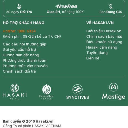
return
nowfree
price
HỖ TRỢ KHÁCH HÀNG
VỀ HASAKI.VN
Hotline:
1800 6324
Giới thiệu Hasaki.vn
(Miễn phí , 08-22h kể cả T7, CN)
Chính sách bảo mật
Điều khoản sử dụng
Các câu hỏi thường gặp
Hasaki cẩm nang
Gửi yêu cầu hỗ trợ
Tuyển dụng
Hướng dẫn đặt hàng
Liên hệ
Phương thức thanh toán
Phương thức vận chuyển
Chính sách đổi trả
Synctives
Clinic
Dermahair
Mastige
Bản quyền © 2016 Hasaki.vn
Công Ty cổ phần HASAKI VIETNAM