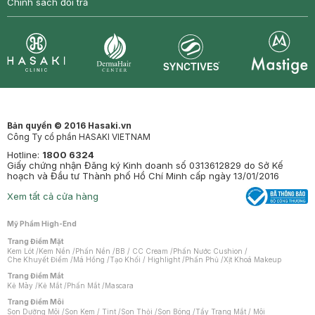
Chính sách đổi trả
Synctives
Clinic
Dermahair
Mastige
Bản quyền © 2016 Hasaki.vn
Công Ty cổ phần HASAKI VIETNAM
Hotline:
1800 6324
Giấy chứng nhận Đăng ký Kinh doanh số 0313612829 do Sở Kế
hoạch và Đầu tư Thành phố Hồ Chí Minh cấp ngày 13/01/2016
Xem tất cả cửa hàng
Mỹ Phẩm High-End
Trang Điểm Mặt
Kem Lót
/
Kem Nền
/
Phấn Nền
/
BB / CC Cream
/
Phấn Nước Cushion
/
Che Khuyết Điểm
/
Má Hồng
/
Tạo Khối / Highlight
/
Phấn Phủ
/
Xịt Khoá Makeup
Trang Điểm Mắt
Kẻ Mày
/
Kẻ Mắt
/
Phấn Mắt
/
Mascara
Trang Điểm Môi
Son Dưỡng Môi
/
Son Kem / Tint
/
Son Thỏi
/
Son Bóng
/
Tẩy Trang Mắt / Môi