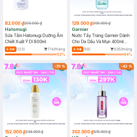
82.000 ₫
129.000 ₫
205.000 ₫
209.000 ₫
Hatomugi
Garnier
Sữa Tắm Hatomugi Dưỡng Ẩm
Nước Tẩy Trang Garnier Dành
Chiết Xuất Ý Dĩ 800ml
Cho Da Dầu Và Mụn 400ml
(Mới)
(123)
714/tháng
(69)
935/tháng
4.9
4.9
52
%
64
%
-
35
%
-
42
%
152.000 ₫
302.000 ₫
234.000 ₫
519.000 ₫