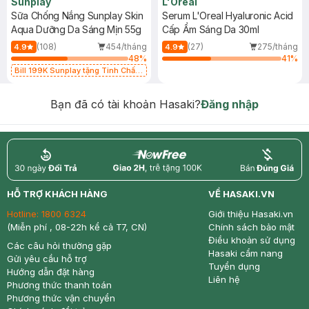
Sunplay
L'Oreal
Sữa Chống Nắng Sunplay Skin
Serum L'Oreal Hyaluronic Acid
Aqua Dưỡng Da Sáng Mịn 55g
Cấp Ẩm Sáng Da 30ml
(108)
454/tháng
(27)
275/tháng
4.9
4.9
48
%
41
%
Bill 199K Sunplay tặng Tinh Chất
Chống Nắng 7g trị giá 30K (SL có
hạn)
Bạn đã có tài khoản Hasaki?
Đăng nhập
return
nowfree
price
HỖ TRỢ KHÁCH HÀNG
VỀ HASAKI.VN
Hotline:
1800 6324
Giới thiệu Hasaki.vn
(Miễn phí , 08-22h kể cả T7, CN)
Chính sách bảo mật
Điều khoản sử dụng
Các câu hỏi thường gặp
Hasaki cẩm nang
Gửi yêu cầu hỗ trợ
Tuyển dụng
Hướng dẫn đặt hàng
Liên hệ
Phương thức thanh toán
Phương thức vận chuyển