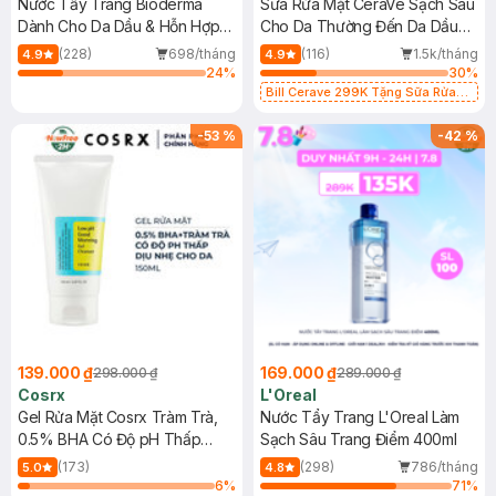
Nước Tẩy Trang Bioderma
Sữa Rửa Mặt CeraVe Sạch Sâu
Dành Cho Da Dầu & Hỗn Hợp
Cho Da Thường Đến Da Dầu
500ml
473ml
(228)
698/tháng
(116)
1.5k/tháng
4.9
4.9
24
%
30
%
Bill Cerave 299K Tặng Sữa Rửa
Mặt Cerave 30ml (SL có hạn)
-
53
%
-
42
%
139.000 ₫
169.000 ₫
298.000 ₫
289.000 ₫
Cosrx
L'Oreal
Gel Rửa Mặt Cosrx Tràm Trà,
Nước Tẩy Trang L'Oreal Làm
0.5% BHA Có Độ pH Thấp
Sạch Sâu Trang Điểm 400ml
150ml
(173)
(298)
786/tháng
5.0
4.8
6
%
71
%