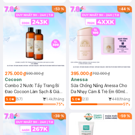
-
53
%
-
44
%
275.000 ₫
395.000 ₫
590.000 ₫
702.000 ₫
Cocoon
Anessa
Combo 2 Nước Tẩy Trang Bí
Sữa Chống Nắng Anessa Cho
Đao Cocoon Làm Sạch & Giảm
Da Nhạy Cảm & Trẻ Em 60ml
Dầu 500ml
(Mới)
(57)
1.4k/tháng
(23)
448/tháng
5.0
5.0
75
%
51
%
-
38
%
-
59
%