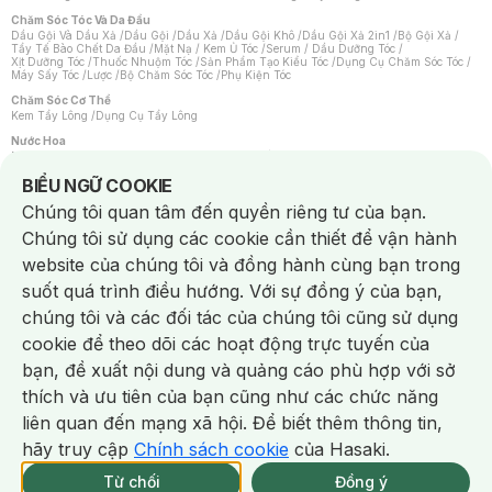
Chăm Sóc Tóc Và Da Đầu
Dầu Gội Và Dầu Xả
/
Dầu Gội
/
Dầu Xả
/
Dầu Gội Khô
/
Dầu Gội Xả 2in1
/
Bộ Gội Xả
/
Tẩy Tế Bào Chết Da Đầu
/
Mặt Nạ / Kem Ủ Tóc
/
Serum / Dầu Dưỡng Tóc
/
Xịt Dưỡng Tóc
/
Thuốc Nhuộm Tóc
/
Sản Phẩm Tạo Kiểu Tóc
/
Dụng Cụ Chăm Sóc Tóc
/
Máy Sấy Tóc
/
Lược
/
Bộ Chăm Sóc Tóc
/
Phụ Kiện Tóc
Chăm Sóc Cơ Thể
Kem Tẩy Lông
/
Dụng Cụ Tẩy Lông
Nước Hoa
Nước Hoa Nữ
/
Nước Hoa Nam
/
Nước Hoa Cao Cấp
/
Xịt Thơm Toàn Thân
/
Nước Hoa Vùng Kín
Notice about cookies usage
BIỂU NGỮ COOKIE
Chăm Sóc Cá Nhân
Chúng tôi quan tâm đến quyền riêng tư của bạn.
Chống Muỗi
/
Khẩu Trang
/
Máy Massage
/
Mặt Nạ Xông Hơi
/
Nước Rửa Tay
/
Sản Phẩm Chăm Sóc Khác
/
Bàn Chải Đánh Răng
/
Bàn Chải Điện
/
Chúng tôi sử dụng các cookie cần thiết để vận hành
Hỗ Trợ Trắng Răng
/
Kem Đánh Răng
/
Máy Tăm Nước
/
Nước Súc Miệng
/
Tăm / Chỉ Nha Khoa
/
Xịt Thơm Miệng
/
Dung Dịch Vệ Sinh
/
Dưỡng Vùng Kín
/
website của chúng tôi và đồng hành cùng bạn trong
Khăn Ướt Vệ Sinh Vùng Kín
/
Băng Vệ Sinh
/
Tampon
/
Bọt Cạo Râu
/
Dao Cạo Râu
/
Máy Cạo Râu
suốt quá trình điều hướng. Với sự đồng ý của bạn,
Vấn Đề Về Da
chúng tôi và các đối tác của chúng tôi cũng sử dụng
Da Dầu / Lỗ Chân Lông To
/
Da Khô / Mất Nước
/
Da Lão Hóa
/
Da Mụn
/
Da Nhạy Cảm / Kích Ứng
/
Da Xỉn Màu
/
Thâm / Nám / Tàn Nhang
/
cookie để theo dõi các hoạt động trực tuyến của
Quầng Thâm & Bọng Mắt
/
Sẹo
/
Viêm Da Cơ Địa
bạn, đề xuất nội dung và quảng cáo phù hợp với sở
Dụng Cụ / Phụ Kiện Chăm Sóc Da
Chat i
Bông Tẩy Trang
/
Khăn Lau Mặt Khô
/
Dụng Cụ / Máy Rửa Mặt
/
Máy Chăm Sóc Da
/
thích và ưu tiên của bạn cũng như các chức năng
Dụng Cụ Chăm Sóc Khác
liên quan đến mạng xã hội. Để biết thêm thông tin,
hãy truy cập
Chính sách cookie
của Hasaki.
NowFree 2H
Giao Nhanh Miễn Phí 2H
Xem chi tiết
Từ chối
Đồng ý
THÔNG BÁO
337 CN TẠM HẾT SP