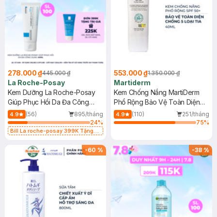
278.000 ₫
553.000 ₫
445.000 ₫
1.350.000 ₫
La Roche-Posay
Martiderm
Kem Dưỡng La Roche-Posay
Kem Chống Nắng MartiDerm
Giúp Phục Hồi Da Đa Công
Phổ Rộng Bảo Vệ Toàn Diện
Dụng 40ml
40ml
(56)
895/tháng
(110)
251/tháng
4.9
4.9
24
%
75
%
Bill La roche-posay 399K Tặng
Gel rửa mặt da dầu nhạy cảm 50ml
(SL có hạn)
-
60
%
-
38
%