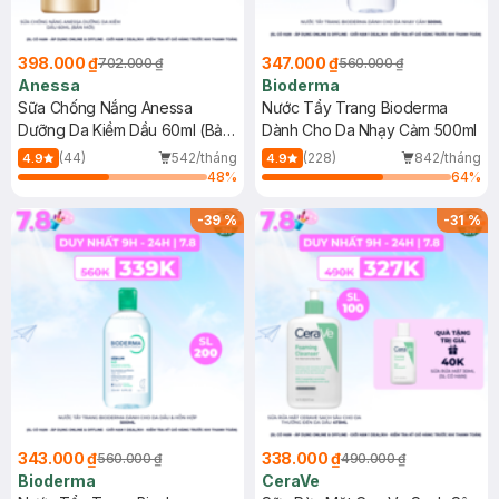
398.000 ₫
347.000 ₫
702.000 ₫
560.000 ₫
Anessa
Bioderma
Sữa Chống Nắng Anessa
Nước Tẩy Trang Bioderma
Dưỡng Da Kiềm Dầu 60ml (Bản
Dành Cho Da Nhạy Cảm 500ml
Mới)
(44)
542/tháng
(228)
842/tháng
4.9
4.9
48
%
64
%
-
39
%
-
31
%
343.000 ₫
338.000 ₫
560.000 ₫
490.000 ₫
Bioderma
CeraVe