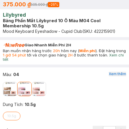
375.000 ₫
505.000 ₫
-
26
%
Lilybyred
Bảng Phấn Mắt Lilybyred 10 Ô Màu M04 Cool
Membership 10.5g
Mood Keyboard Eyeshadow - Cupid Club
(SKU:
422215901
)
Giao Nhanh Miễn Phí 2H
Bạn muốn nhận hàng trước
20h
hôm nay (
Miễn phí
). Đặt hàng trong
1 giờ 54 phút
tới và chọn giao hàng
2H
ở bước thanh toán.
Xem chi
tiết
Xem thêm
Màu
:
04
Dung Tích
:
10.5g
10.5g