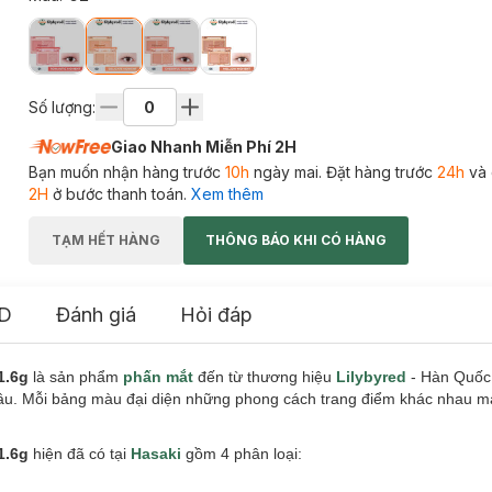
Số lượng:
Giao Nhanh Miễn Phí 2H
Bạn muốn nhận hàng trước
10h
ngày mai. Đặt hàng trước
24h
và 
2H
ở bước thanh toán.
Xem thêm
TẠM HẾT HÀNG
THÔNG BÁO KHI CÓ HÀNG
D
Đánh giá
Hỏi đáp
1.6g
là sản phẩm
phấn mắt
đến từ thương hiệu
Lilybyred
- Hàn Quốc
ứ đâu. Mỗi bảng màu đại diện những phong cách trang điểm khác nhau 
1.6g
hiện đã có tại
Hasaki
gồm 4 phân loại: