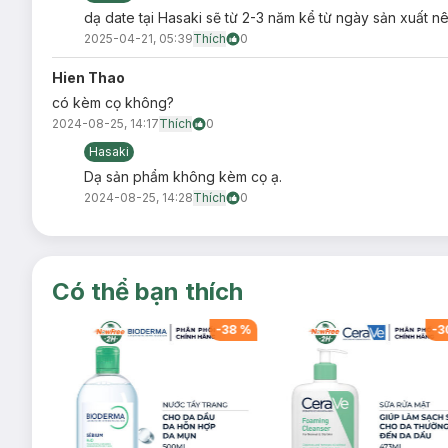
dạ date tại Hasaki sẽ từ 2-3 năm kể từ ngày sản xuất 
2025-04-21, 05:39
Thích
0
Hien Thao
có kèm cọ không?
2024-08-25, 14:17
Thích
0
Hasaki
Dạ sản phẩm không kèm cọ ạ.
2024-08-25, 14:28
Thích
0
Có thể bạn thích
-
38
%
-
38
%
-
3
Ưu thế nổi bật:
Thiết kế kiểu dáng 2 ô xinh xắn, nhỏ gọn tiện lợi, có 
khác nhau mang đến đôi mắt cuốn hút và trở thành điể
Đa năng, vừa làm phấn mắt, vừa có thể làm phấn má.