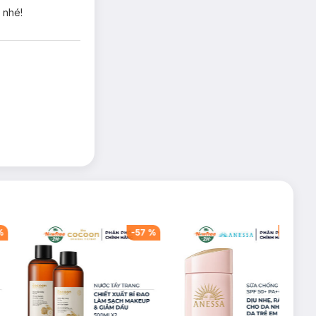
 nhé!
%
-
57
%
-
40
%
g cách trang điểm