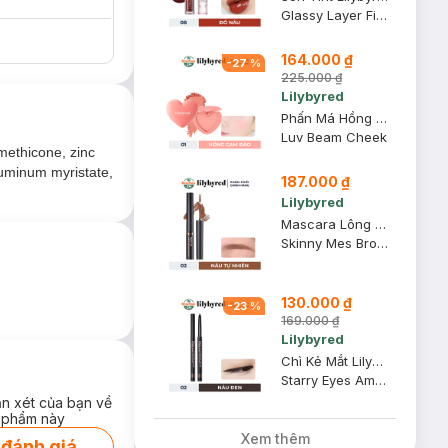
Glassy Layer Fixing Tint
164.000 ₫
-
27
%
225.000 ₫
Lilybyred
Phấn Má Hồng Lilybyred 01 Loveable Coral - Hồng Cam Đào 4.7g
Luv Beam Cheek
imethicone, zinc
aluminum myristate,
187.000 ₫
Lilybyred
Mascara Lông Mày Lilybyred Lâu Trôi 02 Nâu Tự Nhiên 3.5g
Skinny Mes Browcara #M02 Medium Brown
130.000 ₫
-
23
%
169.000 ₫
Lilybyred
Chì Kẻ Mắt Lilybyred Siêu Mảnh Lâu Trôi 02 Nâu Đen 0.14g
Starry Eyes Am9 to Pm9 Slim Gel Eyeliner #M02 Matt Brown
ận xét của bạn về
 phẩm này
Xem thêm
 đánh giá