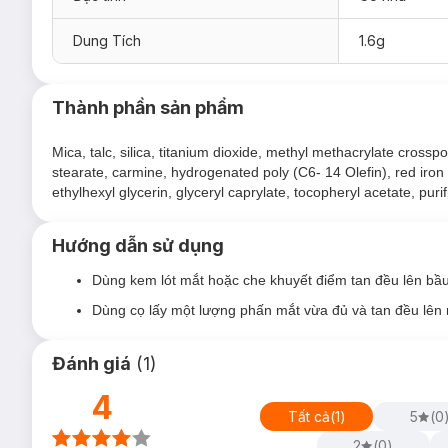
Dung Tích
1.6g
Thành phần sản phẩm
Mica, talc, silica, titanium dioxide, methyl methacrylate crossp
stearate, carmine, hydrogenated poly (C6- 14 Olefin), red iron o
ethylhexyl glycerin, glyceryl caprylate, tocopheryl acetate, purif
Hướng dẫn sử dụng
Dùng kem lót mắt hoặc che khuyết điểm tan đều lên bầ
Dùng cọ lấy một lượng phấn mắt vừa đủ và tan đều lên 
Đánh giá
(
1
)
4
Tất cả
(
1
)
5
(
0
2
(
0
)