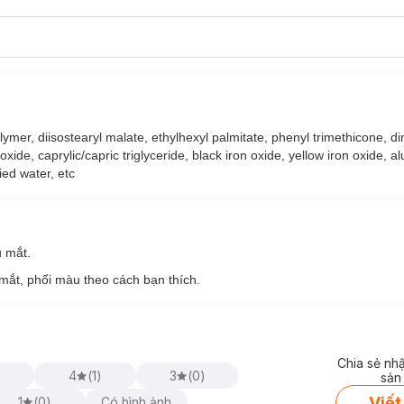
olymer, diisostearyl malate, ethylhexyl palmitate, phenyl trimethicone, d
xide, caprylic/capric triglyceride, black iron oxide, yellow iron oxide, 
ied water, etc
u mắt.
mắt, phối màu theo cách bạn thích.
Chia sẻ nh
)
4
(
1
)
3
(
0
)
sản
Viết
1
(
0
)
Có hình ảnh