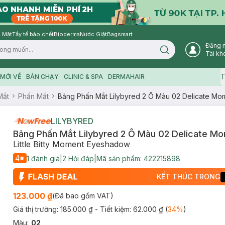
 Mặt
Tẩy tế bào chết
Bioderma
Nước Giặt
Bagsmart
Đăng 
Search icon
Tài kh
T
MỚI VỀ
BÁN CHẠY
CLINIC & SPA
DERMAHAIR
Mắt
Phấn Mắt
Bảng Phấn Mắt Lilybyred 2 Ô Màu 02 Delicate Mom
LILYBYRED
Bảng Phấn Mắt Lilybyred 2 Ô Màu 02 Delicate Mo
Little Bitty Moment Eyeshadow
4
1
đánh giá
|
2
Hỏi đáp
|
Mã sản phẩm:
422215898
KẾT THÚC TRONG
123.000 ₫
(Đã bao gồm VAT)
Giá thị trường:
185.000 ₫
- Tiết kiệm:
62.000 ₫
(
34
%
)
Màu
:
02