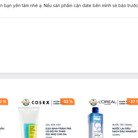
nên bạn yên tâm nhé ạ. Nếu sản phẩm cận date bên mình sẽ báo trước
0
%
-
53
%
-
37
thể dễ dàng mang theo ở bất cứ đâu. Mỗi bảng màu đại diện những phon
m nhấn cho khuôn mặt.