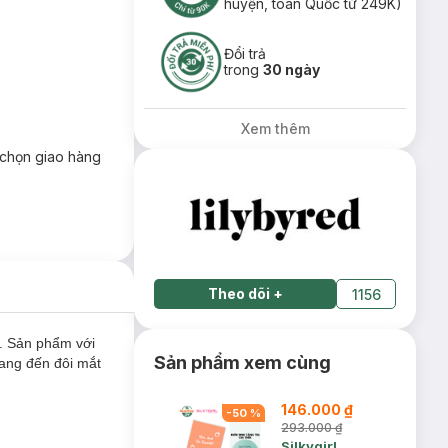
huyện, toàn Quốc từ 249K)
Đổi trả
trong
30 ngày
Xem thêm
chọn giao hàng
Theo dõi
+
1156
. Sản phẩm với
Sản phẩm xem cùng
mang đến đôi mắt
146.000 ₫
-
50
%
293.000 ₫
Silkygirl