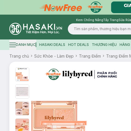
Kem Chống Nắng
Tẩy Trang
Sữa Rửa
Logo
DANH MỤC
HASAKI DEALS
HOT DEALS
THƯƠNG HIỆU
HÀNG 
Hamburger icon
Trang chủ
Sức Khỏe - Làm Đẹp
Trang Điểm
Trang Điểm 