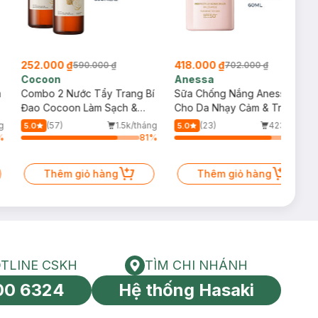
252.000 ₫
418.000 ₫
590.000 ₫
702.000 ₫
Cocoon
Anessa
m
Combo 2 Nước Tẩy Trang Bí
Sữa Chống Nắng Anessa
Đao Cocoon Làm Sạch &
Cho Da Nhạy Cảm & Trẻ Em
Giảm Dầu 500ml
60ml (Mới)
g
(57)
1.5k/tháng
(23)
423/tháng
5.0
5.0
%
81
%
83
%
Thêm giỏ hàng
Thêm giỏ hàng
TLINE CSKH
TÌM CHI NHÁNH
HOTLINE CSKH
Tìm chi nhánh
00 6324
Hệ thống Hasaki
tín toàn cầu