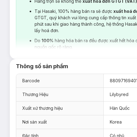
Hàng trộn sẽ không thể
xuất hoá đơn GTGT (VAT
Tại Hasaki, 100% hàng bán ra sẽ được
xuất hoá 
GTGT, quý khách vui lòng cung cấp thông tin xuất
phút sau khi giao hàng thành công, hệ thống Hasa
lấy hoá đơn.
Do
100%
hàng hóa bán ra đều được xuất hết hóa 
nguồn gốc rõ ràng.
Thông số sản phẩm
Barcode
88097169401
Thương Hiệu
Lilybyred
Xuất xứ thương hiệu
Hàn Quốc
Nơi sản xuất
Korea
Đặc tính
Có nhũ