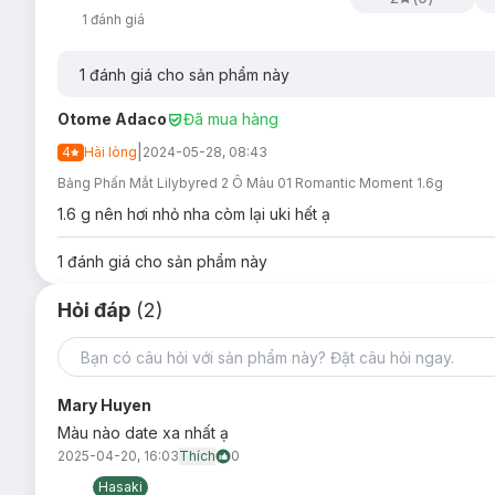
1
đánh giá
1
đánh giá cho sản phẩm này
Otome Adaco
Đã mua hàng
|
4
Hài lòng
2024-05-28, 08:43
Bảng Phấn Mắt Lilybyred 2 Ô Màu 01 Romantic Moment 1.6g
1.6 g nên hơi nhỏ nha còm lại uki hết ạ
1
đánh giá cho sản phẩm này
Hỏi đáp
(2)
Mary Huyen
Màu nào date xa nhất ạ
2025-04-20, 16:03
Thích
0
Hasaki