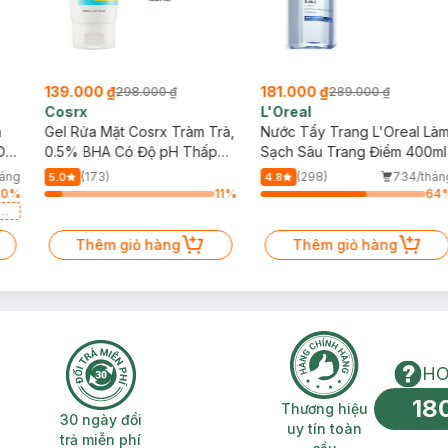
phẩm bên trong.
mịn lì và bền màu lâu trôi suốt cả ngày.
nhấn cho đôi mắt thêm thu hút và nổi bật.
139.000 ₫
181.000 ₫
g.
298.000 ₫
289.000 ₫
Cosrx
L'Oreal
i gian dài.
h
Gel Rửa Mặt Cosrx Tràm Trà,
Nước Tẩy Trang L'Oreal Là
Da
0.5% BHA Có Độ pH Thấp
Sạch Sâu Trang Điểm 400ml
150ml
háng
(173)
(298)
734/thán
5.0
4.8
90
%
11
%
64
a
Thêm giỏ hàng
Thêm giỏ hàng
HO
18
n phí 2H
30 ngày đổi trả miễn phí
Thương hiệu uy 
Thương hiệu
30 ngày đổi
uy tín toàn
trả miễn phí