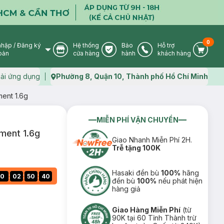
0
nhập
/
Đăng ký
Hệ thống
Bảo
Hỗ trợ
User Icon
Store Icon
Warranty Icon
Phone Icon
Cart I
oản
cửa hàng
hành
khách hàng
ải ứng dụng
Phường 8, Quận 10, Thành phố Hồ Chí Minh
Map icon
ent 1.6g
MIỄN PHÍ VẬN CHUYỂN
ment 1.6g
Giao Nhanh Miễn Phí 2H.
Trễ tặng 100K
Hasaki đền bù
100%
hãng
:
:
:
0
02
50
39
đền bù
100%
nếu phát hiện
hàng giả
Giao Hàng Miễn Phí
(từ
90K tại 60 Tỉnh Thành trừ