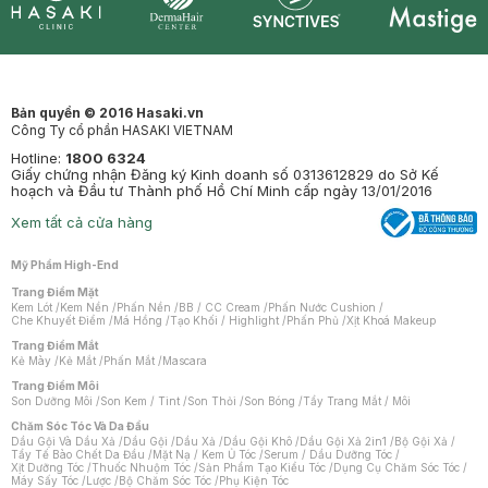
Synctives
Clinic
Dermahair
Mastige
Bản quyền © 2016 Hasaki.vn
Công Ty cổ phần HASAKI VIETNAM
Hotline:
1800 6324
Giấy chứng nhận Đăng ký Kinh doanh số 0313612829 do Sở Kế
hoạch và Đầu tư Thành phố Hồ Chí Minh cấp ngày 13/01/2016
Xem tất cả cửa hàng
Mỹ Phẩm High-End
Trang Điểm Mặt
Kem Lót
/
Kem Nền
/
Phấn Nền
/
BB / CC Cream
/
Phấn Nước Cushion
/
Che Khuyết Điểm
/
Má Hồng
/
Tạo Khối / Highlight
/
Phấn Phủ
/
Xịt Khoá Makeup
Trang Điểm Mắt
Kẻ Mày
/
Kẻ Mắt
/
Phấn Mắt
/
Mascara
Trang Điểm Môi
Son Dưỡng Môi
/
Son Kem / Tint
/
Son Thỏi
/
Son Bóng
/
Tẩy Trang Mắt / Môi
Chăm Sóc Tóc Và Da Đầu
Dầu Gội Và Dầu Xả
/
Dầu Gội
/
Dầu Xả
/
Dầu Gội Khô
/
Dầu Gội Xả 2in1
/
Bộ Gội Xả
/
Tẩy Tế Bào Chết Da Đầu
/
Mặt Nạ / Kem Ủ Tóc
/
Serum / Dầu Dưỡng Tóc
/
Xịt Dưỡng Tóc
/
Thuốc Nhuộm Tóc
/
Sản Phẩm Tạo Kiểu Tóc
/
Dụng Cụ Chăm Sóc Tóc
/
Máy Sấy Tóc
/
Lược
/
Bộ Chăm Sóc Tóc
/
Phụ Kiện Tóc