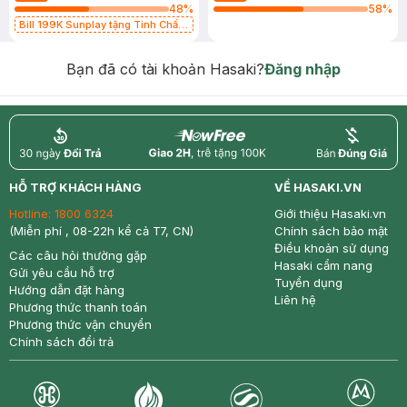
48
%
58
%
Bill 199K Sunplay tặng Tinh Chất
Chống Nắng 7g trị giá 30K (SL có
hạn)
Bạn đã có tài khoản Hasaki?
Đăng nhập
return
nowfree
price
HỖ TRỢ KHÁCH HÀNG
VỀ HASAKI.VN
Hotline:
1800 6324
Giới thiệu Hasaki.vn
(Miễn phí , 08-22h kể cả T7, CN)
Chính sách bảo mật
Điều khoản sử dụng
Các câu hỏi thường gặp
Hasaki cẩm nang
Gửi yêu cầu hỗ trợ
Tuyển dụng
Hướng dẫn đặt hàng
Liên hệ
Phương thức thanh toán
Phương thức vận chuyển
Chính sách đổi trả