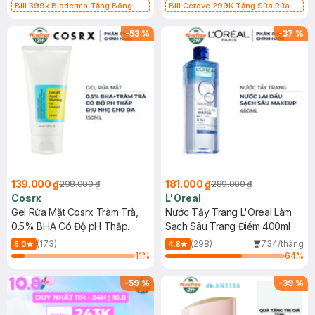
Bill 399k Bioderma Tặng Bông
Bill Cerave 299K Tặng Sữa Rửa
Tẩy Trang Hộp 50 Miếng (SL có
Mặt Cerave 30ml (SL có hạn)
hạn)
-
53
%
-
37
%
139.000 ₫
181.000 ₫
298.000 ₫
289.000 ₫
Cosrx
L'Oreal
Gel Rửa Mặt Cosrx Tràm Trà,
Nước Tẩy Trang L'Oreal Làm
0.5% BHA Có Độ pH Thấp
Sạch Sâu Trang Điểm 400ml
150ml
(173)
(298)
734/tháng
5.0
4.8
11
%
64
%
-
59
%
-
39
%