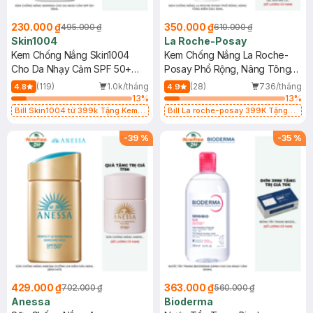
230.000 ₫
350.000 ₫
495.000 ₫
610.000 ₫
Skin1004
La Roche-Posay
Kem Chống Nắng Skin1004
Kem Chống Nắng La Roche-
Cho Da Nhạy Cảm SPF 50+
Posay Phổ Rộng, Nâng Tông
50ml
Kiềm Dầu 50ml
(119)
1.0k/tháng
(28)
736/tháng
4.8
4.9
13
%
13
%
Bill Skin1004 từ 399k Tặng Kem
Bill La roche-posay 399K Tặng
Chống Nắng Cho Da Nhạy Cảm
Gel rửa mặt da dầu nhạy cảm 50ml
SPF 50+ 20ml (SL Có Hạn)
(SL có hạn)
-
39
%
-
35
%
429.000 ₫
363.000 ₫
702.000 ₫
560.000 ₫
Anessa
Bioderma