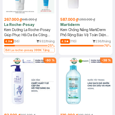
267.000 ₫
587.000 ₫
445.000 ₫
1.350.000 ₫
La Roche-Posay
Martiderm
Kem Dưỡng La Roche-Posay
Kem Chống Nắng MartiDerm
Giúp Phục Hồi Da Đa Công
Phổ Rộng Bảo Vệ Toàn Diện
Dụng 40ml
40ml
(56)
932/tháng
(110)
236/tháng
4.9
4.9
25
%
76
%
Bill La roche-posay 399K Tặng
Gel rửa mặt da dầu nhạy cảm 50ml
(SL có hạn)
-
60
%
-
38
%