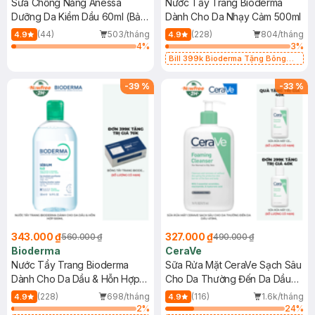
Sữa Chống Nắng Anessa
Nước Tẩy Trang Bioderma
Dưỡng Da Kiềm Dầu 60ml (Bản
Dành Cho Da Nhạy Cảm 500ml
Mới)
(44)
503/tháng
(228)
804/tháng
4.9
4.9
4
%
3
%
Bill 399k Bioderma Tặng Bông
Tẩy Trang Hộp 50 Miếng (SL có
hạn)
-
39
%
-
33
%
343.000 ₫
327.000 ₫
560.000 ₫
490.000 ₫
Bioderma
CeraVe
Nước Tẩy Trang Bioderma
Sữa Rửa Mặt CeraVe Sạch Sâu
Dành Cho Da Dầu & Hỗn Hợp
Cho Da Thường Đến Da Dầu
500ml
473ml
(228)
698/tháng
(116)
1.6k/tháng
4.9
4.9
2
%
24
%