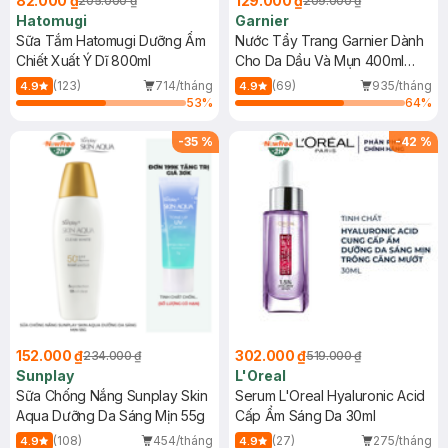
82.000 ₫
129.000 ₫
205.000 ₫
209.000 ₫
Hatomugi
Garnier
Sữa Tắm Hatomugi Dưỡng Ẩm
Nước Tẩy Trang Garnier Dành
Chiết Xuất Ý Dĩ 800ml
Cho Da Dầu Và Mụn 400ml
(Mới)
(123)
714/tháng
(69)
935/tháng
4.9
4.9
53
%
64
%
-
35
%
-
42
%
152.000 ₫
302.000 ₫
234.000 ₫
519.000 ₫
Sunplay
L'Oreal
Sữa Chống Nắng Sunplay Skin
Serum L'Oreal Hyaluronic Acid
Aqua Dưỡng Da Sáng Mịn 55g
Cấp Ẩm Sáng Da 30ml
(108)
454/tháng
(27)
275/tháng
4.9
4.9