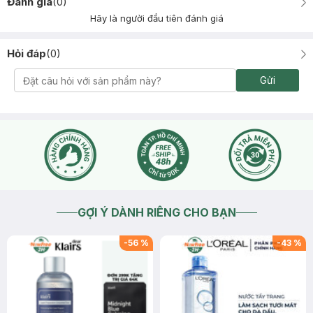
Đánh giá
(
0
)
Hãy là người đầu tiên đánh giá
Hỏi đáp
(
0
)
Gửi
GỢI Ý DÀNH RIÊNG CHO BẠN
-
56
%
-
43
%