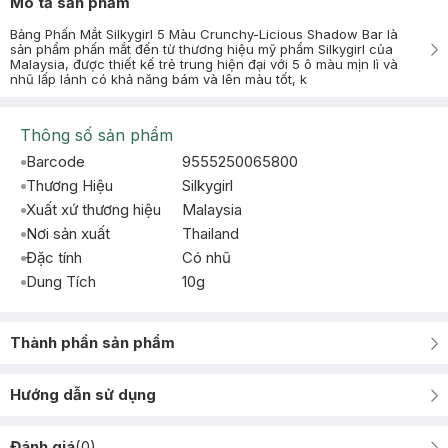
Mô tả sản phẩm
Bảng Phấn Mắt Silkygirl 5 Màu Crunchy-Licious Shadow Bar là
sản phẩm phấn mắt đến từ thương hiệu mỹ phẩm Silkygirl của
Malaysia, được thiết kế trẻ trung hiện đại với 5 ô màu mịn lì và
nhũ lấp lánh có khả năng bám và lên màu tốt, k
Thông số sản phẩm
Barcode
9555250065800
Thương Hiệu
Silkygirl
Xuất xứ thương hiệu
Malaysia
Nơi sản xuất
Thailand
Đặc tính
Có nhũ
Dung Tích
10g
Thành phần sản phẩm
Hướng dẫn sử dụng
Đánh giá
(
0
)