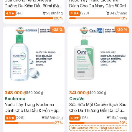
Dưỡng Da Kiềm Dầu 60ml (Bản
Dành Cho Da Nhạy Cảm 500ml
Mới)
(44)
531/tháng
(228)
842/tháng
4.9
4.9
100
%
13
%
-
38
%
-
30
%
348.000 ₫
341.000 ₫
560.000 ₫
490.000 ₫
Bioderma
CeraVe
Nước Tẩy Trang Bioderma
Sữa Rửa Mặt CeraVe Sạch Sâu
Dành Cho Da Dầu & Hỗn Hợp
Cho Da Thường Đến Da Dầu
500ml
473ml
(228)
688/tháng
(116)
1.5k/tháng
4.9
4.9
27
%
30
%
Bill Cerave 299K Tặng Sữa Rửa