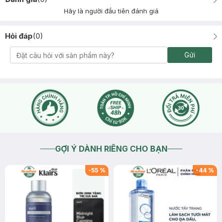
Hãy là người đầu tiên đánh giá
Hỏi đáp
(
0
)
Gửi
GỢI Ý DÀNH RIÊNG CHO BẠN
-
55
%
-
44
%