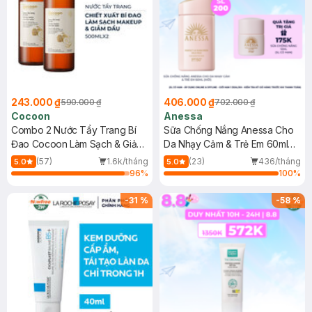
243.000 ₫
406.000 ₫
590.000 ₫
702.000 ₫
Cocoon
Anessa
Combo 2 Nước Tẩy Trang Bí
Sữa Chống Nắng Anessa Cho
Đao Cocoon Làm Sạch & Giảm
Da Nhạy Cảm & Trẻ Em 60ml
Dầu 500ml
(Mới)
(57)
1.6k/tháng
(23)
436/tháng
5.0
5.0
96
%
100
%
-
31
%
-
58
%