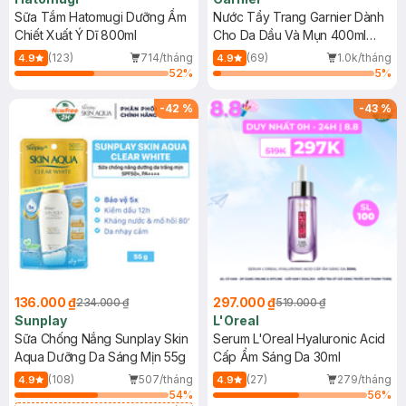
Sữa Tắm Hatomugi Dưỡng Ẩm
Nước Tẩy Trang Garnier Dành
Chiết Xuất Ý Dĩ 800ml
Cho Da Dầu Và Mụn 400ml
(Mới)
(123)
714/tháng
(69)
1.0k/tháng
4.9
4.9
52
%
5
%
-
42
%
-
43
%
136.000 ₫
297.000 ₫
234.000 ₫
519.000 ₫
Sunplay
L'Oreal
Sữa Chống Nắng Sunplay Skin
Serum L'Oreal Hyaluronic Acid
Aqua Dưỡng Da Sáng Mịn 55g
Cấp Ẩm Sáng Da 30ml
(108)
507/tháng
(27)
279/tháng
4.9
4.9
54
%
56
%