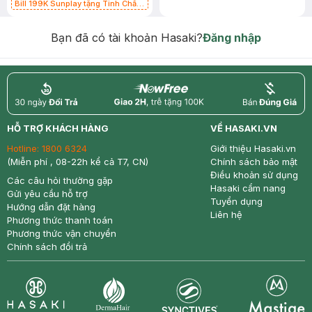
Bill 199K Sunplay tặng Tinh Chất
Chống Nắng 7g trị giá 30K (SL có
hạn)
Bạn đã có tài khoản Hasaki?
Đăng nhập
return
nowfree
price
HỖ TRỢ KHÁCH HÀNG
VỀ HASAKI.VN
Hotline:
1800 6324
Giới thiệu Hasaki.vn
(Miễn phí , 08-22h kể cả T7, CN)
Chính sách bảo mật
Điều khoản sử dụng
Các câu hỏi thường gặp
Hasaki cẩm nang
Gửi yêu cầu hỗ trợ
Tuyển dụng
Hướng dẫn đặt hàng
Liên hệ
Phương thức thanh toán
Phương thức vận chuyển
Chính sách đổi trả