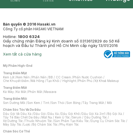
Synctives
Clinic
Dermahair
Mastige
Bản quyền © 2016 Hasaki.vn
Công Ty cổ phần HASAKI VIETNAM
Hotline:
1800 6324
Giấy chứng nhận Đăng ký Kinh doanh số 0313612829 do Sở Kế
hoạch và Đầu tư Thành phố Hồ Chí Minh cấp ngày 13/01/2016
Xem tất cả cửa hàng
Mỹ Phẩm High-End
Trang Điểm Mặt
Kem Lót
/
Kem Nền
/
Phấn Nền
/
BB / CC Cream
/
Phấn Nước Cushion
/
Che Khuyết Điểm
/
Má Hồng
/
Tạo Khối / Highlight
/
Phấn Phủ
/
Xịt Khoá Makeup
Trang Điểm Mắt
Kẻ Mày
/
Kẻ Mắt
/
Phấn Mắt
/
Mascara
Trang Điểm Môi
Son Dưỡng Môi
/
Son Kem / Tint
/
Son Thỏi
/
Son Bóng
/
Tẩy Trang Mắt / Môi
Chăm Sóc Tóc Và Da Đầu
Dầu Gội Và Dầu Xả
/
Dầu Gội
/
Dầu Xả
/
Dầu Gội Khô
/
Dầu Gội Xả 2in1
/
Bộ Gội Xả
/
Tẩy Tế Bào Chết Da Đầu
/
Mặt Nạ / Kem Ủ Tóc
/
Serum / Dầu Dưỡng Tóc
/
Xịt Dưỡng Tóc
/
Thuốc Nhuộm Tóc
/
Sản Phẩm Tạo Kiểu Tóc
/
Dụng Cụ Chăm Sóc Tóc
/
Máy Sấy Tóc
/
Lược
/
Bộ Chăm Sóc Tóc
/
Phụ Kiện Tóc
Chăm Sóc Cơ Thể