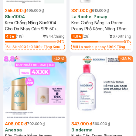
255.000 ₫
381.000 ₫
495.000 ₫
610.000 ₫
Skin1004
La Roche-Posay
Kem Chống Nắng Skin1004
Kem Chống Nắng La Roche-
Cho Da Nhạy Cảm SPF 50+
Posay Phổ Rộng, Nâng Tông
50ml
Kiềm Dầu 50ml
(119)
944/tháng
(28)
676/tháng
4.8
4.9
64
%
51
%
Bill Skin1004 từ 399k Tặng Kem
Bill La roche-posay 399K Tặng
Chống Nắng Cho Da Nhạy Cảm
Gel rửa mặt da dầu nhạy cảm 50ml
SPF 50+ 20ml (SL Có Hạn)
(SL có hạn)
-
42
%
-
38
%
406.000 ₫
347.000 ₫
702.000 ₫
560.000 ₫
Anessa
Bioderma
Sữa Chống Nắng Anessa
Nước Tẩy Trang Bioderma