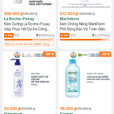
308.000 ₫
572.000 ₫
445.000 ₫
1.350.000 ₫
La Roche-Posay
Martiderm
Kem Dưỡng La Roche-Posay
Kem Chống Nắng MartiDerm
Giúp Phục Hồi Da Đa Công
Phổ Rộng Bảo Vệ Toàn Diện
Dụng 40ml
40ml
(56)
808/tháng
(110)
243/tháng
4.9
4.9
64
%
100
%
Bill La roche-posay 399K Tặng
Gel rửa mặt da dầu nhạy cảm 50ml
(SL có hạn)
-
60
%
-
45
%
82.000 ₫
115.000 ₫
205.000 ₫
209.000 ₫
Hatomugi
Garnier