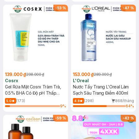
Mặt Cerave 30ml (SL có hạn)
-
53
%
-
47
%
139.000 ₫
153.000 ₫
298.000 ₫
289.000 ₫
Cosrx
L'Oreal
Gel Rửa Mặt Cosrx Tràm Trà,
Nước Tẩy Trang L'Oreal Làm
0.5% BHA Có Độ pH Thấp
Sạch Sâu Trang Điểm 400ml
150ml
(173)
(298)
868/tháng
5.0
4.8
9
%
64
%
-
59
%
-
42
%