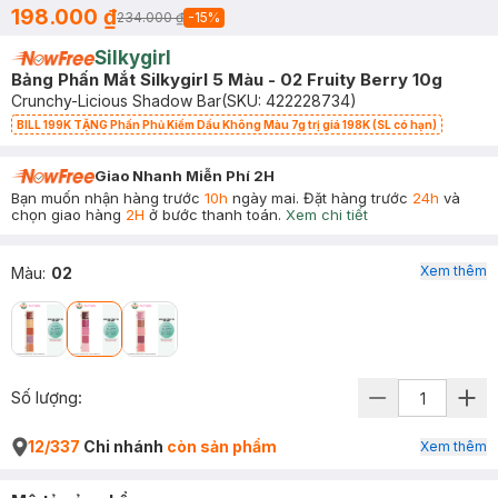
198.000 ₫
234.000 ₫
-
15
%
Silkygirl
Bảng Phấn Mắt Silkygirl 5 Màu - 02 Fruity Berry 10g
Crunchy-Licious Shadow Bar
(SKU:
422228734
)
BILL 199K TẶNG Phấn Phủ Kiềm Dầu Không Màu 7g trị giá 198K (SL có hạn)
Giao Nhanh Miễn Phí 2H
Bạn muốn nhận hàng trước
10h
ngày mai. Đặt hàng trước
24h
và
chọn giao hàng
2H
ở bước thanh toán.
Xem chi tiết
Xem thêm
Màu
:
02
Số lượng:
12/337
Chi nhánh
còn sản phẩm
Xem thêm