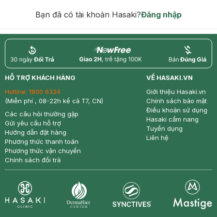
hạn)
Bạn đã có tài khoản Hasaki?
Đăng nhập
return
nowfree
price
HỖ TRỢ KHÁCH HÀNG
VỀ HASAKI.VN
Hotline:
1800 6324
Giới thiệu Hasaki.vn
(Miễn phí , 08-22h kể cả T7, CN)
Chính sách bảo mật
Điều khoản sử dụng
Các câu hỏi thường gặp
Hasaki cẩm nang
Gửi yêu cầu hỗ trợ
Tuyển dụng
Hướng dẫn đặt hàng
Liên hệ
Phương thức thanh toán
Phương thức vận chuyển
Chính sách đổi trả
Synctives
Clinic
Dermahair
Mastige