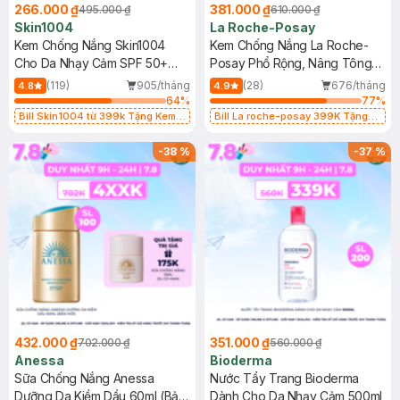
266.000 ₫
381.000 ₫
495.000 ₫
610.000 ₫
Skin1004
La Roche-Posay
Kem Chống Nắng Skin1004
Kem Chống Nắng La Roche-
Cho Da Nhạy Cảm SPF 50+
Posay Phổ Rộng, Nâng Tông
50ml
Kiềm Dầu 50ml
(119)
905/tháng
(28)
676/tháng
4.8
4.9
64
%
77
%
Bill Skin1004 từ 399k Tặng Kem
Bill La roche-posay 399K Tặng
Chống Nắng Cho Da Nhạy Cảm
Gel rửa mặt da dầu nhạy cảm 50ml
SPF 50+ 20ml (SL Có Hạn)
(SL có hạn)
-
38
%
-
37
%
432.000 ₫
351.000 ₫
702.000 ₫
560.000 ₫
Anessa
Bioderma
Sữa Chống Nắng Anessa
Nước Tẩy Trang Bioderma
Dưỡng Da Kiềm Dầu 60ml (Bản
Dành Cho Da Nhạy Cảm 500ml