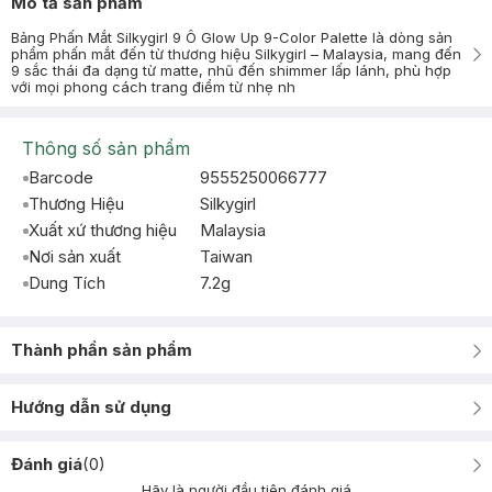
Mô tả sản phẩm
Bảng Phấn Mắt Silkygirl 9 Ô Glow Up 9-Color Palette là dòng sản
phẩm phấn mắt đến từ thương hiệu Silkygirl – Malaysia, mang đến
9 sắc thái đa dạng từ matte, nhũ đến shimmer lấp lánh, phù hợp
với mọi phong cách trang điểm từ nhẹ nh
Thông số sản phẩm
Barcode
9555250066777
Thương Hiệu
Silkygirl
Xuất xứ thương hiệu
Malaysia
Nơi sản xuất
Taiwan
Dung Tích
7.2g
Thành phần sản phẩm
Hướng dẫn sử dụng
Đánh giá
(
0
)
Hãy là người đầu tiên đánh giá