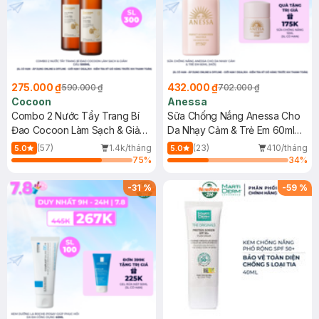
275.000 ₫
432.000 ₫
590.000 ₫
702.000 ₫
Cocoon
Anessa
Combo 2 Nước Tẩy Trang Bí
Sữa Chống Nắng Anessa Cho
Đao Cocoon Làm Sạch & Giảm
Da Nhạy Cảm & Trẻ Em 60ml
Dầu 500ml
(Mới)
(57)
1.4k/tháng
(23)
410/tháng
5.0
5.0
75
%
34
%
-
31
%
-
59
%