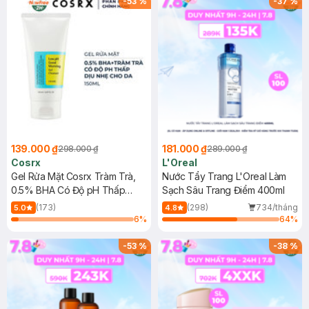
-
53
%
-
37
%
139.000 ₫
181.000 ₫
298.000 ₫
289.000 ₫
Cosrx
L'Oreal
Gel Rửa Mặt Cosrx Tràm Trà,
Nước Tẩy Trang L'Oreal Làm
0.5% BHA Có Độ pH Thấp
Sạch Sâu Trang Điểm 400ml
150ml
(173)
(298)
734/tháng
5.0
4.8
6
%
64
%
-
53
%
-
38
%