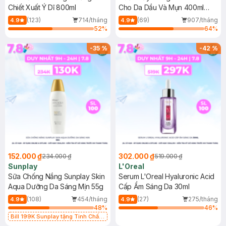
Chiết Xuất Ý Dĩ 800ml
Cho Da Dầu Và Mụn 400ml
(Mới)
(123)
714/tháng
(69)
907/tháng
4.9
4.9
52
%
64
%
-
35
%
-
42
%
152.000 ₫
302.000 ₫
234.000 ₫
519.000 ₫
Sunplay
L'Oreal
Sữa Chống Nắng Sunplay Skin
Serum L'Oreal Hyaluronic Acid
Aqua Dưỡng Da Sáng Mịn 55g
Cấp Ẩm Sáng Da 30ml
(108)
454/tháng
(27)
275/tháng
4.9
4.9
48
%
46
%
Bill 199K Sunplay tặng Tinh Chất
Chống Nắng 7g trị giá 30K (SL có