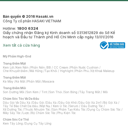
Bản quyền © 2016 Hasaki.vn
Công Ty cổ phần HASAKI VIETNAM
Hotline:
1800 6324
Giấy chứng nhận Đăng ký Kinh doanh số 0313612829 do Sở Kế
hoạch và Đầu tư Thành phố Hồ Chí Minh cấp ngày 13/01/2016
Xem tất cả cửa hàng
Mỹ Phẩm High-End
Trang Điểm Mặt
Kem Lót
/
Kem Nền
/
Phấn Nền
/
BB / CC Cream
/
Phấn Nước Cushion
/
Che Khuyết Điểm
/
Má Hồng
/
Tạo Khối / Highlight
/
Phấn Phủ
/
Xịt Khoá Makeup
Trang Điểm Mắt
Kẻ Mày
/
Kẻ Mắt
/
Phấn Mắt
/
Mascara
Trang Điểm Môi
Son Dưỡng Môi
/
Son Kem / Tint
/
Son Thỏi
/
Son Bóng
/
Tẩy Trang Mắt / Môi
Chăm Sóc Tóc Và Da Đầu
Dầu Gội Và Dầu Xả
/
Dầu Gội
/
Dầu Xả
/
Dầu Gội Khô
/
Dầu Gội Xả 2in1
/
Bộ Gội Xả
/
Tẩy Tế Bào Chết Da Đầu
/
Mặt Nạ / Kem Ủ Tóc
/
Serum / Dầu Dưỡng Tóc
/
Xịt Dưỡng Tóc
/
Thuốc Nhuộm Tóc
/
Sản Phẩm Tạo Kiểu Tóc
/
Dụng Cụ Chăm Sóc Tóc
/
Máy Sấy Tóc
/
Lược
/
Bộ Chăm Sóc Tóc
/
Phụ Kiện Tóc
Chăm Sóc Cơ Thể
Kem Tẩy Lông
/
Dụng Cụ Tẩy Lông