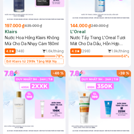
197.000 ₫
144.000 ₫
435.000 ₫
249.000 ₫
Klairs
L'Oreal
Nước Hoa Hồng Klairs Không
Nước Tẩy Trang L'Oreal Tươi
Mùi Cho Da Nhạy Cảm 180ml
Mát Cho Da Dầu, Hỗn Hợp
400ml
(148)
1.6k/tháng
(298)
1.9k/tháng
4.8
4.8
78
%
64
%
Bill Klairs từ 299k Tặng Mặt Nạ
Làm Dịu Da & Kiểm Soát Dầu Nhờn
25ml (SL Có Hạn)
-
46
%
-
38
%