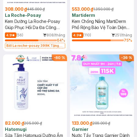
308.000 ₫
553.000 ₫
445.000 ₫
1.350.000 ₫
La Roche-Posay
Martiderm
Kem Dưỡng La Roche-Posay
Kem Chống Nắng MartiDerm
Giúp Phục Hồi Da Đa Công
Phổ Rộng Bảo Vệ Toàn Diện
Dụng 40ml
40ml
(56)
808/tháng
(110)
251/tháng
4.9
4.9
64
%
75
%
Bill La roche-posay 399K Tặng
Gel rửa mặt da dầu nhạy cảm 50ml
(SL có hạn)
-
60
%
-
36
%
82.000 ₫
133.000 ₫
205.000 ₫
209.000 ₫
Hatomugi
Garnier
Sữa Tắm Hatomugi Dưỡng Ẩm
Nước Tẩy Trang Garnier Dành