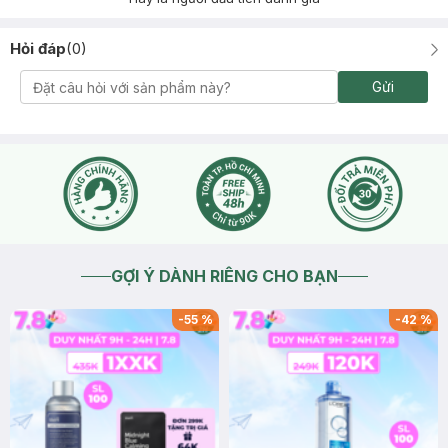
Hỏi đáp
(
0
)
Gửi
GỢI Ý DÀNH RIÊNG CHO BẠN
-
55
%
-
42
%