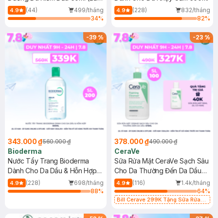
Mới)
(44)
499/tháng
(228)
832/tháng
4.9
4.9
34
%
82
%
-
39
%
-
23
%
343.000 ₫
378.000 ₫
560.000 ₫
490.000 ₫
Bioderma
CeraVe
Nước Tẩy Trang Bioderma
Sữa Rửa Mặt CeraVe Sạch Sâu
Dành Cho Da Dầu & Hỗn Hợp
Cho Da Thường Đến Da Dầu
500ml
473ml
(228)
698/tháng
(116)
1.4k/tháng
4.9
4.9
88
%
64
%
Bill Cerave 299K Tặng Sữa Rửa
Mặt Cerave 30ml (SL có hạn)