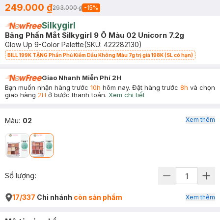
249.000 ₫
293.000 ₫
-
15
%
Silkygirl
Bảng Phấn Mắt Silkygirl 9 Ô Màu 02 Unicorn 7.2g
Glow Up 9-Color Palette
(SKU:
422282130
)
BILL 199K TẶNG Phấn Phủ Kiềm Dầu Không Màu 7g trị giá 198K (SL có hạn)
Giao Nhanh Miễn Phí 2H
Bạn muốn nhận hàng trước
10h
hôm nay. Đặt hàng trước
8h
và chọn
giao hàng
2H
ở bước thanh toán.
Xem chi tiết
Xem thêm
Màu
:
02
Số lượng:
17/337
Chi nhánh
còn sản phẩm
Xem thêm