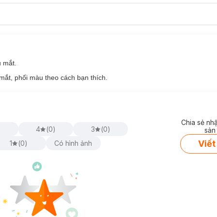
c trưng của lá mùa thu. Chỉ cần lướt ngang qua cũng đủ để lại ấn t
h tế phù hợp với makeup trong veo phong cách Hàn Quốc.
 các tone nâu đậm - nhạt, giúp đôi mắt thêm lôi cuốn và sang trọng.
ng ánh nhũ, phù hợp cho những cô nàng cá tính, yêu thích một đôi mắt
u mắt.
mắt, phối màu theo cách bạn thích.
Chia sẻ nh
)
4
(
0
)
3
(
0
)
sản
Viết
1
(
0
)
Có hình ảnh