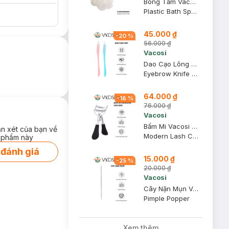
Bông Tắm Vacosi BP21
ượng bởi ánh mắt
Plastic Bath Sponge
45.000 ₫
-
20
%
56.000 ₫
Vacosi
 lung linh, bừng
Dao Cạo Lông Mày Vacosi DC06 (2 Cây)
Eyebrow Knife DC06
64.000 ₫
-
16
%
76.000 ₫
Vacosi
Bấm Mi Vacosi Modern Lash Curler Cán Đen BM03
ận xét của bạn về
Modern Lash Curler
 phẩm này
 đánh giá
15.000 ₫
-
25
%
20.000 ₫
Vacosi
Cây Nặn Mụn Vacosi 2 Đầu NM01
Pimple Popper
Xem thêm