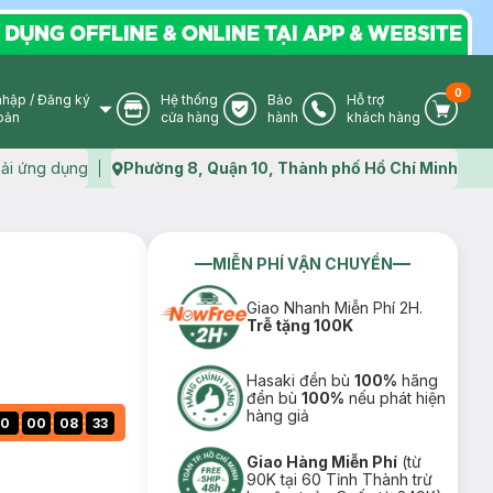
0
nhập
/
Đăng ký
Hệ thống
Bảo
Hỗ trợ
User Icon
Store Icon
Warranty Icon
Phone Icon
Cart I
oản
cửa hàng
hành
khách hàng
ải ứng dụng
Phường 8, Quận 10, Thành phố Hồ Chí Minh
Map icon
MIỄN PHÍ VẬN CHUYỂN
Giao Nhanh Miễn Phí 2H.
Trễ tặng 100K
Hasaki đền bù
100%
hãng
đền bù
100%
nếu phát hiện
hàng giả
:
:
:
0
00
08
32
Giao Hàng Miễn Phí
(từ
90K tại 60 Tỉnh Thành trừ