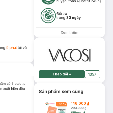
huyện, toàn Quốc từ 249K)
Đổi trả
trong
30 ngày
Xem thêm
rong
9 phút
tới và
Theo dõi
+
1357
ẩm có 5 palette
n xuất hiện đều
Sản phẩm xem cùng
146.000 ₫
-
50
%
293.000 ₫
Silkygirl