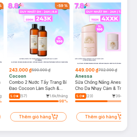
%
-
59
%
-
36
%
 phấn nhũ bắt
ắt hoặc sáng tạo
243.000 ₫
449.000 ₫
590.000 ₫
702.000 ₫
Cocoon
Anessa
m
Combo 2 Nước Tẩy Trang Bí
Sữa Chống Nắng Anessa
Đao Cocoon Làm Sạch &
Cho Da Nhạy Cảm & Trẻ Em
Giảm Dầu 500ml
60ml (Mới)
g
(57)
1.6k/tháng
(23)
394/tháng
5.0
5.0
%
98
%
64
%
Thêm giỏ hàng
Thêm giỏ hàng