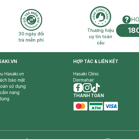
HO
18
n phí 2H
30 ngày đổi trả miễn phí
Thương hiệu uy 
Thương hiệu
30 ngày đổi
uy tín toàn
trả miễn phí
cầu
SAKI.VN
HỢP TÁC & LIÊN KẾT
iệu Hasaki.vn
Hasaki Clinic
sách bảo mật
Dermahair
hoản sử dụng
 cẩm nang
facebook
THANH TOÁN
instagram
tiktok
dụng
master card
ATM card
visa card