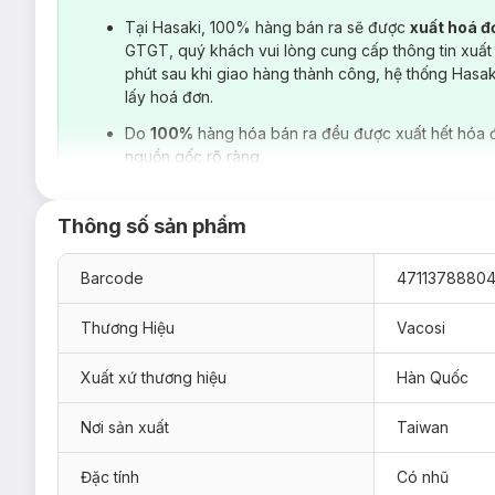
Tại Hasaki, 100% hàng bán ra sẽ được
xuất hoá 
GTGT, quý khách vui lòng cung cấp thông tin xuất
phút sau khi giao hàng thành công, hệ thống Hasa
lấy hoá đơn.
Do
100%
hàng hóa bán ra đều được xuất hết hóa 
nguồn gốc rõ ràng.
Thông số sản phẩm
Barcode
4711378880
Thương Hiệu
Vacosi
Xuất xứ thương hiệu
Hàn Quốc
Phấn Mắt Vacosi Meteor Eyeshadow VP29 5 Ô 5.5g
hiện đã
Nơi sản xuất
Taiwan
01 LEONIDS - Cam đào nâu:
Kết hợp giữa các tone ca
điểm từ tự nhiên đến nổi bật.
Đặc tính
Có nhũ