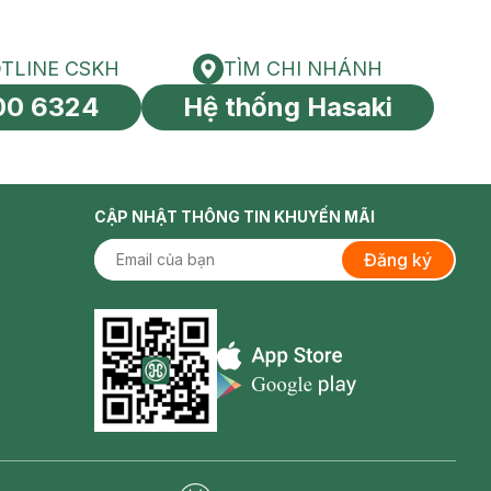
TLINE CSKH
TÌM CHI NHÁNH
HOTLINE CSKH
Tìm chi nhánh
00 6324
Hệ thống Hasaki
tín toàn cầu
CẬP NHẬT THÔNG TIN KHUYẾN MÃI
Đăng ký
Appstore icon
Goolge Play icon