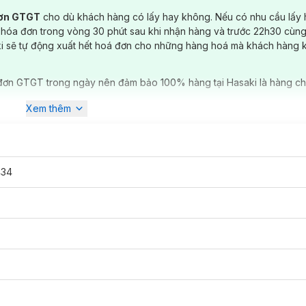
đơn GTGT
cho dù khách hàng có lấy hay không. Nếu có nhu cầu lấy
 hóa đơn trong vòng 30 phút sau khi nhận hàng và trước 22h30 cùng
ki sẽ tự động xuất hết hoá đơn cho những hàng hoá mà khách hàng 
đơn GTGT trong ngày nên đảm bảo 100% hàng tại Hasaki là hàng ch
Xem thêm
434
 có tại
Hasaki
với 5 phân loại:
m nhẹ và nâu từ nhẹ nhàng đến đậm, cho phép bạn dễ dàng biến hóa 