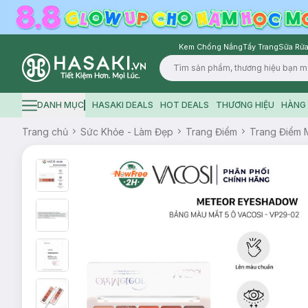
Kem Chống Nắng
Tẩy Trang
Sữa Rửa
Logo
DANH MỤC
HASAKI DEALS
HOT DEALS
THƯƠNG HIỆU
HÀNG 
Hamburger icon
Trang chủ
Sức Khỏe - Làm Đẹp
Trang Điểm
Trang Điểm 