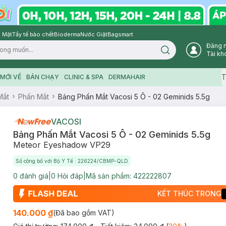
 Mặt
Tẩy tế bào chết
Bioderma
Nước Giặt
Bagsmart
Đăng 
Search icon
Tài kh
T
MỚI VỀ
BÁN CHẠY
CLINIC & SPA
DERMAHAIR
Mắt
Phấn Mắt
Bảng Phấn Mắt Vacosi 5 Ô - 02 Geminids 5.5g
VACOSI
Bảng Phấn Mắt Vacosi 5 Ô - 02 Geminids 5.5g
Meteor Eyeshadow VP29
Số công bố với Bộ Y Tế : 226224/CBMP-QLD
0
đánh giá
|
0
Hỏi đáp
|
Mã sản phẩm:
422222807
KẾT THÚC TRONG
140.000 ₫
(Đã bao gồm VAT)