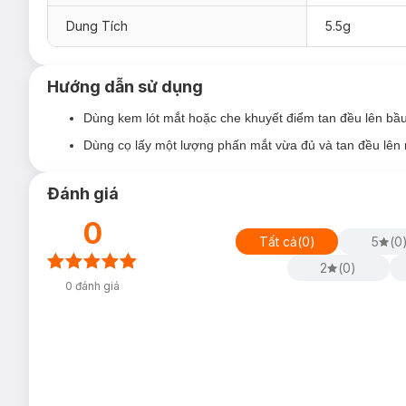
02 GERMINIDS - Cam nâu:
Mang đậm sắc cam và nâu đặ
cuốn hút, sâu thẳm và đầy quyến rũ.
Dung Tích
5.5g
03 ORIONIDS - Hồng nâu:
Dịu dàng, dễ thương và tin
04 QUADRANTIDS - Nâu choco:
Sự phối hợp ăn ý giữa
Hướng dẫn sử dụng
05 PERSEIDS - Lấp lánh:
Sự kết hợp táo bạo của đa dạ
Dùng kem lót mắt hoặc che khuyết điểm tan đều lên bầ
sáng, thu hút mọi ánh nhìn ngay cả trong màn đêm.
Dùng cọ lấy một lượng phấn mắt vừa đủ và tan đều lên 
Đánh giá
0
Tất cả
(
0
)
5
(
0
2
(
0
)
0
đánh giá