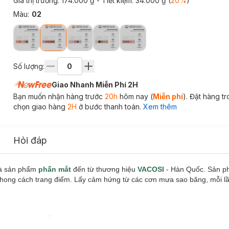
Giá thị trường:
174.000 ₫
- Tiết kiệm:
34.000 ₫
(
20
%
)
Màu
:
02
Số lượng:
Giao Nhanh Miễn Phí 2H
Bạn muốn nhận hàng trước
20h
hôm nay (
Miễn phí
). Đặt hàng t
chọn giao hàng
2H
ở bước thanh toán.
Xem thêm
Hỏi đáp
à sản phẩm
phấn mắt
đến từ thương hiệu
VACOSI
- Hàn Quốc. Sản ph
hong cách trang điểm. Lấy cảm hứng từ các cơn mưa sao băng, mỗi lầ