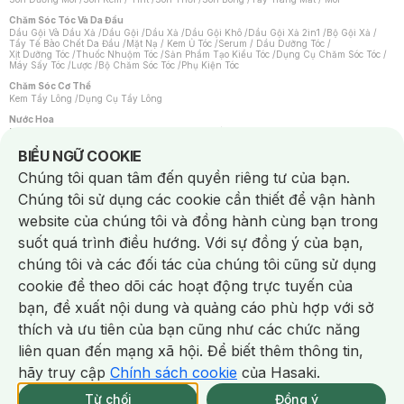
Chăm Sóc Tóc Và Da Đầu
Dầu Gội Và Dầu Xả
/
Dầu Gội
/
Dầu Xả
/
Dầu Gội Khô
/
Dầu Gội Xả 2in1
/
Bộ Gội Xả
/
Tẩy Tế Bào Chết Da Đầu
/
Mặt Nạ / Kem Ủ Tóc
/
Serum / Dầu Dưỡng Tóc
/
Xịt Dưỡng Tóc
/
Thuốc Nhuộm Tóc
/
Sản Phẩm Tạo Kiểu Tóc
/
Dụng Cụ Chăm Sóc Tóc
/
Máy Sấy Tóc
/
Lược
/
Bộ Chăm Sóc Tóc
/
Phụ Kiện Tóc
Chăm Sóc Cơ Thể
Kem Tẩy Lông
/
Dụng Cụ Tẩy Lông
Nước Hoa
Nước Hoa Nữ
/
Nước Hoa Nam
/
Nước Hoa Cao Cấp
/
Xịt Thơm Toàn Thân
/
Nước Hoa Vùng Kín
Notice about cookies usage
BIỂU NGỮ COOKIE
Chăm Sóc Cá Nhân
Chúng tôi quan tâm đến quyền riêng tư của bạn.
Chống Muỗi
/
Khẩu Trang
/
Máy Massage
/
Mặt Nạ Xông Hơi
/
Nước Rửa Tay
/
Sản Phẩm Chăm Sóc Khác
/
Bàn Chải Đánh Răng
/
Bàn Chải Điện
/
Chúng tôi sử dụng các cookie cần thiết để vận hành
Hỗ Trợ Trắng Răng
/
Kem Đánh Răng
/
Máy Tăm Nước
/
Nước Súc Miệng
/
Tăm / Chỉ Nha Khoa
/
Xịt Thơm Miệng
/
Dung Dịch Vệ Sinh
/
Dưỡng Vùng Kín
/
website của chúng tôi và đồng hành cùng bạn trong
Khăn Ướt Vệ Sinh Vùng Kín
/
Băng Vệ Sinh
/
Tampon
/
Bọt Cạo Râu
/
Dao Cạo Râu
/
Máy Cạo Râu
suốt quá trình điều hướng. Với sự đồng ý của bạn,
Vấn Đề Về Da
chúng tôi và các đối tác của chúng tôi cũng sử dụng
Da Dầu / Lỗ Chân Lông To
/
Da Khô / Mất Nước
/
Da Lão Hóa
/
Da Mụn
/
Da Nhạy Cảm / Kích Ứng
/
Da Xỉn Màu
/
Thâm / Nám / Tàn Nhang
/
cookie để theo dõi các hoạt động trực tuyến của
Quầng Thâm & Bọng Mắt
/
Sẹo
/
Viêm Da Cơ Địa
bạn, đề xuất nội dung và quảng cáo phù hợp với sở
Dụng Cụ / Phụ Kiện Chăm Sóc Da
Chat i
Bông Tẩy Trang
/
Khăn Lau Mặt Khô
/
Dụng Cụ / Máy Rửa Mặt
/
Máy Chăm Sóc Da
/
thích và ưu tiên của bạn cũng như các chức năng
Dụng Cụ Chăm Sóc Khác
liên quan đến mạng xã hội. Để biết thêm thông tin,
hãy truy cập
Chính sách cookie
của Hasaki.
NowFree 2H
Giao Nhanh Miễn Phí 2H
Xem chi tiết
Từ chối
Đồng ý
Mua online