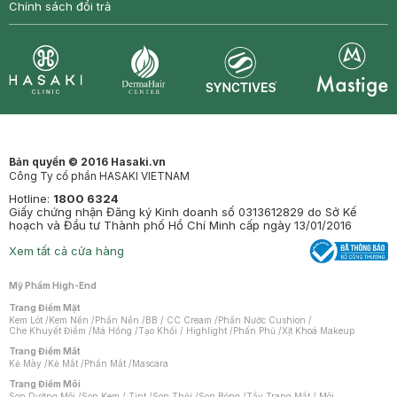
Chính sách đổi trả
Synctives
Clinic
Dermahair
Mastige
Bản quyền © 2016 Hasaki.vn
Công Ty cổ phần HASAKI VIETNAM
Hotline:
1800 6324
Giấy chứng nhận Đăng ký Kinh doanh số 0313612829 do Sở Kế
hoạch và Đầu tư Thành phố Hồ Chí Minh cấp ngày 13/01/2016
Xem tất cả cửa hàng
Mỹ Phẩm High-End
Trang Điểm Mặt
Kem Lót
/
Kem Nền
/
Phấn Nền
/
BB / CC Cream
/
Phấn Nước Cushion
/
Che Khuyết Điểm
/
Má Hồng
/
Tạo Khối / Highlight
/
Phấn Phủ
/
Xịt Khoá Makeup
Trang Điểm Mắt
Kẻ Mày
/
Kẻ Mắt
/
Phấn Mắt
/
Mascara
Trang Điểm Môi
Son Dưỡng Môi
/
Son Kem / Tint
/
Son Thỏi
/
Son Bóng
/
Tẩy Trang Mắt / Môi