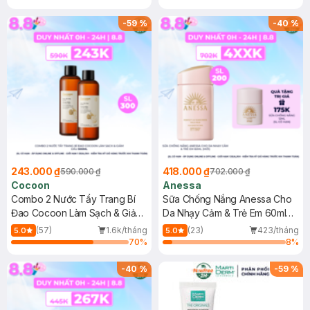
-
59
%
-
40
%
243.000 ₫
418.000 ₫
590.000 ₫
702.000 ₫
Cocoon
Anessa
Combo 2 Nước Tẩy Trang Bí
Sữa Chống Nắng Anessa Cho
Đao Cocoon Làm Sạch & Giảm
Da Nhạy Cảm & Trẻ Em 60ml
Dầu 500ml
(Mới)
(57)
1.6k/tháng
(23)
423/tháng
5.0
5.0
70
%
8
%
-
40
%
-
59
%