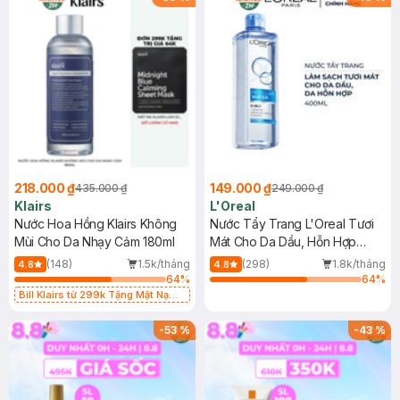
218.000 ₫
149.000 ₫
435.000 ₫
249.000 ₫
Klairs
L'Oreal
Nước Hoa Hồng Klairs Không
Nước Tẩy Trang L'Oreal Tươi
Mùi Cho Da Nhạy Cảm 180ml
Mát Cho Da Dầu, Hỗn Hợp
400ml
(148)
1.5k/tháng
(298)
1.8k/tháng
4.8
4.8
64
%
64
%
Bill Klairs từ 299k Tặng Mặt Nạ
Làm Dịu Da & Kiểm Soát Dầu Nhờn
25ml (SL Có Hạn)
-
53
%
-
43
%