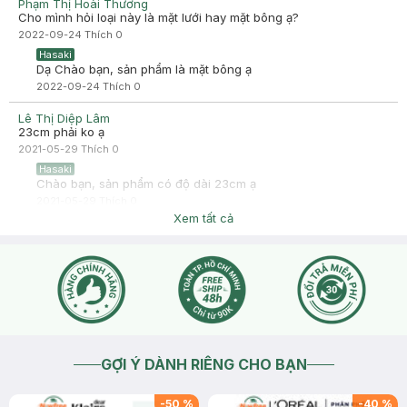
Phạm Thị Hoài Thương
Cho mình hỏi loại này là mặt lưới hay mặt bông ạ?
2022-09-24
Thích
0
Hasaki
Dạ Chào bạn, sản phẩm là mặt bông ạ
2022-09-24
Thích
0
Lê Thị Diệp Lâm
23cm phải ko ạ
2021-05-29
Thích
0
Hasaki
Chào bạn, sản phẩm có độ dài 23cm ạ
2021-05-29
Thích
0
Xem tất cả
GỢI Ý DÀNH RIÊNG CHO BẠN
-
50
%
-
40
%