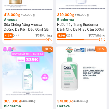
418.000 ₫
379.000 ₫
702.000 ₫
560.000 ₫
Anessa
Bioderma
Sữa Chống Nắng Anessa
Nước Tẩy Trang Bioderma
Dưỡng Da Kiềm Dầu 60ml (Bản
Dành Cho Da Nhạy Cảm 500ml
Mới)
(44)
516/tháng
(228)
771/tháng
4.9
4.9
16
%
64
%
-
31
%
-
30
%
385.000 ₫
341.000 ₫
560.000 ₫
490.000 ₫
Bioderma
CeraVe