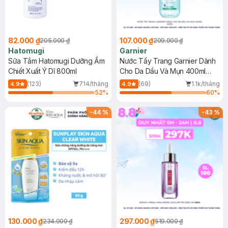
82.000 ₫
107.000 ₫
205.000 ₫
209.000 ₫
Hatomugi
Garnier
Sữa Tắm Hatomugi Dưỡng Ẩm
Nước Tẩy Trang Garnier Dành
Chiết Xuất Ý Dĩ 800ml
Cho Da Dầu Và Mụn 400ml
(Mới)
(123)
714/tháng
(69)
1.1k/tháng
4.9
4.9
52
%
60
%
-
44
%
-
43
%
130.000 ₫
297.000 ₫
234.000 ₫
519.000 ₫