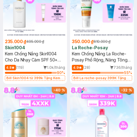
235.000 ₫
350.000 ₫
495.000 ₫
610.000 ₫
Skin1004
La Roche-Posay
Kem Chống Nắng Skin1004
Kem Chống Nắng La Roche-
Cho Da Nhạy Cảm SPF 50+
Posay Phổ Rộng, Nâng Tông
50ml
Kiềm Dầu 50ml
(119)
1.0k/tháng
(28)
736/tháng
4.8
4.9
90
%
55
%
Bill Skin1004 từ 399k Tặng Kem
Bill La roche-posay 399K Tặng
Chống Nắng Cho Da Nhạy Cảm
Gel rửa mặt da dầu nhạy cảm 50ml
SPF 50+ 20ml (SL Có Hạn)
(SL có hạn)
-
40
%
-
32
%