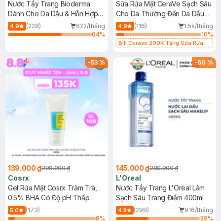
Nước Tẩy Trang Bioderma
Sữa Rửa Mặt CeraVe Sạch Sâu
Dành Cho Da Dầu & Hỗn Hợp
Cho Da Thường Đến Da Dầu
500ml
473ml
(228)
622/tháng
(116)
1.5k/tháng
4.9
4.9
64
%
10
%
Bill Cerave 299K Tặng Sữa Rửa
Mặt Cerave 30ml (SL có hạn)
-
53
%
-
50
%
139.000 ₫
145.000 ₫
298.000 ₫
289.000 ₫
Cosrx
L'Oreal
Gel Rửa Mặt Cosrx Tràm Trà,
Nước Tẩy Trang L'Oreal Làm
0.5% BHA Có Độ pH Thấp
Sạch Sâu Trang Điểm 400ml
150ml
(173)
(298)
916/tháng
5.0
4.8
8
%
39
%