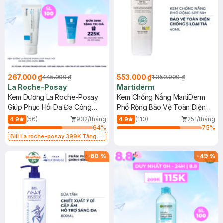
267.000 ₫
553.000 ₫
445.000 ₫
1.350.000 ₫
La Roche-Posay
Martiderm
Kem Dưỡng La Roche-Posay
Kem Chống Nắng MartiDerm
Giúp Phục Hồi Da Đa Công
Phổ Rộng Bảo Vệ Toàn Diện
Dụng 40ml
40ml
(56)
932/tháng
(110)
251/tháng
4.9
4.9
64
%
75
%
Bill La roche-posay 399K Tặng
Gel rửa mặt da dầu nhạy cảm 50ml
(SL có hạn)
-
60
%
-
49
%