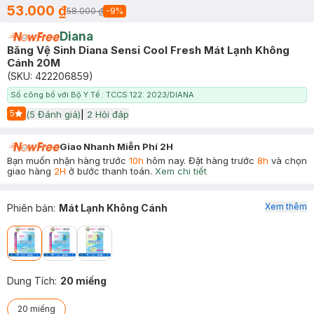
53.000 ₫
58.000 ₫
-
9
%
Diana
Băng Vệ Sinh Diana Sensi Cool Fresh Mát Lạnh Không
Cánh 20M
(SKU:
422206859
)
Số công bố với Bộ Y Tế : TCCS 122: 2023/DIANA
5
(
5
Đánh giá)
|
2
Hỏi đáp
Start Icon
Giao Nhanh Miễn Phí 2H
Bạn muốn nhận hàng trước
10h
hôm nay. Đặt hàng trước
8h
và chọn
giao hàng
2H
ở bước thanh toán.
Xem chi tiết
Xem thêm
Phiên bản
:
Mát Lạnh Không Cánh
Dung Tích
:
20 miếng
20 miếng