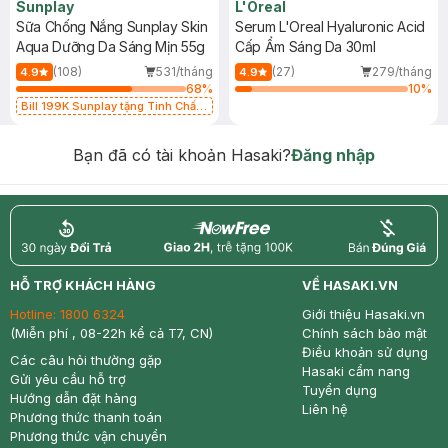
Sunplay
L'Oreal
Sữa Chống Nắng Sunplay Skin
Serum L'Oreal Hyaluronic Acid
Aqua Dưỡng Da Sáng Mịn 55g
Cấp Ẩm Sáng Da 30ml
(108)
531/tháng
(27)
279/tháng
4.9
4.9
68
%
10
%
Bill 199K Sunplay tặng Tinh Chất
Chống Nắng 7g trị giá 30K (SL có
hạn)
Bạn đã có tài khoản Hasaki?
Đăng nhập
return
nowfree
price
HỖ TRỢ KHÁCH HÀNG
VỀ HASAKI.VN
Hotline:
1800 6324
Giới thiệu Hasaki.vn
(Miễn phí , 08-22h kể cả T7, CN)
Chính sách bảo mật
Điều khoản sử dụng
Các câu hỏi thường gặp
Hasaki cẩm nang
Gửi yêu cầu hỗ trợ
Tuyển dụng
Hướng dẫn đặt hàng
Liên hệ
Phương thức thanh toán
Phương thức vận chuyển