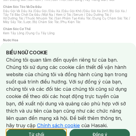
Chăm Sóc Tóc Và Da Đầu
Dầu Gội Và Dầu Xả
/
Dầu Gội
/
Dầu Xả
/
Dầu Gội Khô
/
Dầu Gội Xả 2in1
/
Bộ Gội Xả
/
Tẩy Tế Bào Chết Da Đầu
/
Mặt Nạ / Kem Ủ Tóc
/
Serum / Dầu Dưỡng Tóc
/
Xịt Dưỡng Tóc
/
Thuốc Nhuộm Tóc
/
Sản Phẩm Tạo Kiểu Tóc
/
Dụng Cụ Chăm Sóc Tóc
/
Máy Sấy Tóc
/
Lược
/
Bộ Chăm Sóc Tóc
/
Phụ Kiện Tóc
Chăm Sóc Cơ Thể
Kem Tẩy Lông
/
Dụng Cụ Tẩy Lông
Nước Hoa
Nước Hoa Nữ
/
Nước Hoa Nam
/
Nước Hoa Cao Cấp
/
Xịt Thơm Toàn Thân
/
Nước Hoa Vùng Kín
Notice about cookies usage
BIỂU NGỮ COOKIE
Chăm Sóc Cá Nhân
Chúng tôi quan tâm đến quyền riêng tư của bạn.
Chống Muỗi
/
Khẩu Trang
/
Máy Massage
/
Mặt Nạ Xông Hơi
/
Nước Rửa Tay
/
Sản Phẩm Chăm Sóc Khác
/
Bàn Chải Đánh Răng
/
Bàn Chải Điện
/
Chúng tôi sử dụng các cookie cần thiết để vận hành
Hỗ Trợ Trắng Răng
/
Kem Đánh Răng
/
Máy Tăm Nước
/
Nước Súc Miệng
/
Tăm / Chỉ Nha Khoa
/
Xịt Thơm Miệng
/
Dung Dịch Vệ Sinh
/
Dưỡng Vùng Kín
/
website của chúng tôi và đồng hành cùng bạn trong
Khăn Ướt Vệ Sinh Vùng Kín
/
Băng Vệ Sinh
/
Tampon
/
Bọt Cạo Râu
/
Dao Cạo Râu
/
Máy Cạo Râu
suốt quá trình điều hướng. Với sự đồng ý của bạn,
Vấn Đề Về Da
chúng tôi và các đối tác của chúng tôi cũng sử dụng
Da Dầu / Lỗ Chân Lông To
/
Da Khô / Mất Nước
/
Da Lão Hóa
/
Da Mụn
/
Da Nhạy Cảm / Kích Ứng
/
Da Xỉn Màu
/
Thâm / Nám / Tàn Nhang
/
cookie để theo dõi các hoạt động trực tuyến của
Quầng Thâm & Bọng Mắt
/
Sẹo
/
Viêm Da Cơ Địa
bạn, đề xuất nội dung và quảng cáo phù hợp với sở
Dụng Cụ / Phụ Kiện Chăm Sóc Da
Chat i
Bông Tẩy Trang
/
Khăn Lau Mặt Khô
/
Dụng Cụ / Máy Rửa Mặt
/
Máy Chăm Sóc Da
/
thích và ưu tiên của bạn cũng như các chức năng
Dụng Cụ Chăm Sóc Khác
liên quan đến mạng xã hội. Để biết thêm thông tin,
hãy truy cập
Chính sách cookie
của Hasaki.
NowFree 2H
Giao Nhanh Miễn Phí 2H
Xem chi tiết
Từ chối
Đồng ý
Mua online