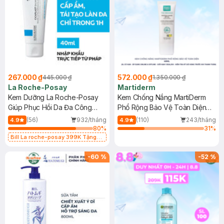
267.000 ₫
572.000 ₫
445.000 ₫
1.350.000 ₫
La Roche-Posay
Martiderm
Kem Dưỡng La Roche-Posay
Kem Chống Nắng MartiDerm
Giúp Phục Hồi Da Đa Công
Phổ Rộng Bảo Vệ Toàn Diện
Dụng 40ml
40ml
(56)
932/tháng
(110)
243/tháng
4.9
4.9
80
%
31
%
Bill La roche-posay 399K Tặng
Gel rửa mặt da dầu nhạy cảm 50ml
(SL có hạn)
-
60
%
-
52
%