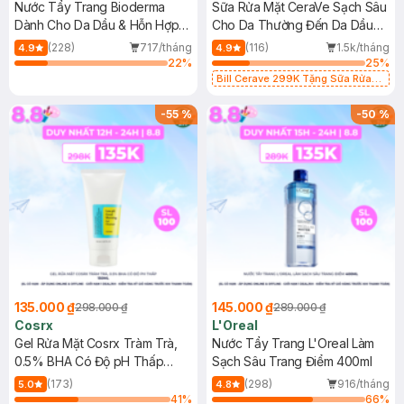
Nước Tẩy Trang Bioderma
Sữa Rửa Mặt CeraVe Sạch Sâu
Dành Cho Da Dầu & Hỗn Hợp
Cho Da Thường Đến Da Dầu
500ml
473ml
(228)
717/tháng
(116)
1.5k/tháng
4.9
4.9
22
%
25
%
Bill Cerave 299K Tặng Sữa Rửa
Mặt Cerave 30ml (SL có hạn)
-
55
%
-
50
%
135.000 ₫
145.000 ₫
298.000 ₫
289.000 ₫
Cosrx
L'Oreal
Gel Rửa Mặt Cosrx Tràm Trà,
Nước Tẩy Trang L'Oreal Làm
0.5% BHA Có Độ pH Thấp
Sạch Sâu Trang Điểm 400ml
150ml
(173)
(298)
916/tháng
5.0
4.8
41
%
66
%