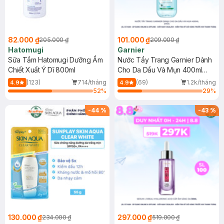
82.000 ₫
101.000 ₫
205.000 ₫
209.000 ₫
Hatomugi
Garnier
Sữa Tắm Hatomugi Dưỡng Ẩm
Nước Tẩy Trang Garnier Dành
Chiết Xuất Ý Dĩ 800ml
Cho Da Dầu Và Mụn 400ml
(Mới)
(123)
714/tháng
(69)
1.2k/tháng
4.9
4.9
52
%
29
%
-
44
%
-
43
%
130.000 ₫
297.000 ₫
234.000 ₫
519.000 ₫