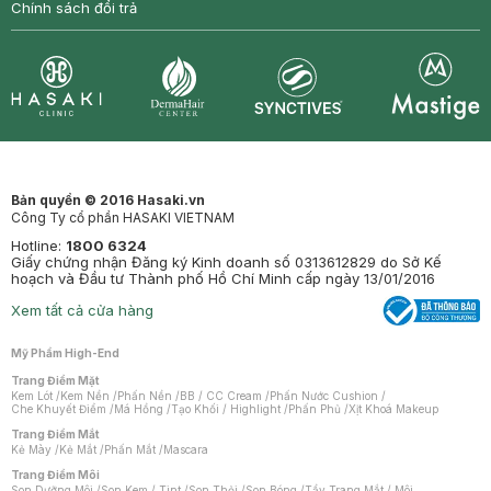
Chính sách đổi trả
Synctives
Clinic
Dermahair
Mastige
Bản quyền © 2016 Hasaki.vn
Công Ty cổ phần HASAKI VIETNAM
Hotline:
1800 6324
Giấy chứng nhận Đăng ký Kinh doanh số 0313612829 do Sở Kế
hoạch và Đầu tư Thành phố Hồ Chí Minh cấp ngày 13/01/2016
Xem tất cả cửa hàng
Mỹ Phẩm High-End
Trang Điểm Mặt
Kem Lót
/
Kem Nền
/
Phấn Nền
/
BB / CC Cream
/
Phấn Nước Cushion
/
Che Khuyết Điểm
/
Má Hồng
/
Tạo Khối / Highlight
/
Phấn Phủ
/
Xịt Khoá Makeup
Trang Điểm Mắt
Kẻ Mày
/
Kẻ Mắt
/
Phấn Mắt
/
Mascara
Trang Điểm Môi
Son Dưỡng Môi
/
Son Kem / Tint
/
Son Thỏi
/
Son Bóng
/
Tẩy Trang Mắt / Môi