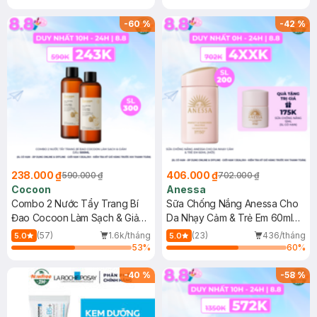
-
60
%
-
42
%
238.000 ₫
406.000 ₫
590.000 ₫
702.000 ₫
Cocoon
Anessa
Combo 2 Nước Tẩy Trang Bí
Sữa Chống Nắng Anessa Cho
Đao Cocoon Làm Sạch & Giảm
Da Nhạy Cảm & Trẻ Em 60ml
Dầu 500ml
(Mới)
(57)
1.6k/tháng
(23)
436/tháng
5.0
5.0
53
%
60
%
-
40
%
-
58
%