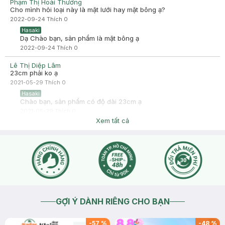
Phạm Thị Hoài Thương
Cho mình hỏi loại này là mặt lưới hay mặt bông ạ?
2022-09-24
Thích
0
Hasaki
Dạ Chào bạn, sản phẩm là mặt bông ạ
2022-09-24
Thích
0
Lê Thị Diệp Lâm
23cm phải ko ạ
2021-05-29
Thích
0
Hasaki
Chào bạn, sản phẩm có độ dài 23cm ạ
2021-05-29
Thích
0
Xem tất cả
GỢI Ý DÀNH RIÊNG CHO BẠN
-
57
%
-
48
%