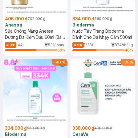
406.000 ₫
334.000 ₫
702.000 ₫
560.000 ₫
Anessa
Bioderma
Sữa Chống Nắng Anessa
Nước Tẩy Trang Bioderma
Dưỡng Da Kiềm Dầu 60ml (Bản
Dành Cho Da Nhạy Cảm 500ml
Mới)
(44)
531/tháng
(228)
874/tháng
4.9
4.9
60
%
46
%
-
40
%
-
31
%
334.000 ₫
338.000 ₫
560.000 ₫
490.000 ₫
Bioderma
CeraVe