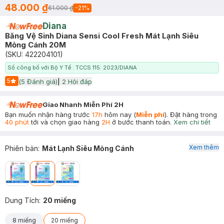
48.000 ₫
61.000 ₫
-
21
%
Diana
Băng Vệ Sinh Diana Sensi Cool Fresh Mát Lạnh Siêu
Mỏng Cánh 20M
(SKU:
422204101
)
Số công bố với Bộ Y Tế : TCCS 115: 2023/DIANA
5
(
5
Đánh giá)
|
2
Hỏi đáp
Start Icon
Giao Nhanh Miễn Phí 2H
Bạn muốn nhận hàng trước
17h
hôm nay (
Miễn phí
). Đặt hàng trong
40 phút
tới và chọn giao hàng
2H
ở bước thanh toán.
Xem chi tiết
Xem thêm
Phiên bản
:
Mát Lạnh Siêu Mỏng Cánh
Dung Tích
:
20 miếng
8 miếng
20 miếng