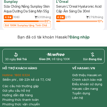
Sunplay
L'Oreal
Sữa Chống Nắng Sunplay Skin
Serum L'Oreal Hyaluronic Acid
Aqua Dưỡng Da Sáng Mịn 55g
Cấp Ẩm Sáng Da 30ml
(108)
531/tháng
(27)
279/tháng
4.9
4.9
86
%
10
%
Bill 199K Sunplay tặng Tinh Chất
Chống Nắng 7g trị giá 30K (SL có
hạn)
Bạn đã có tài khoản Hasaki?
Đăng nhập
return
nowfree
price
HỖ TRỢ KHÁCH HÀNG
VỀ HASAKI.VN
Hotline:
1800 6324
Giới thiệu Hasaki.vn
(Miễn phí , 08-22h kể cả T7, CN)
Chính sách bảo mật
Điều khoản sử dụng
Các câu hỏi thường gặp
Hasaki cẩm nang
Gửi yêu cầu hỗ trợ
Tuyển dụng
Hướng dẫn đặt hàng
Liên hệ
Phương thức thanh toán
Phương thức vận chuyển