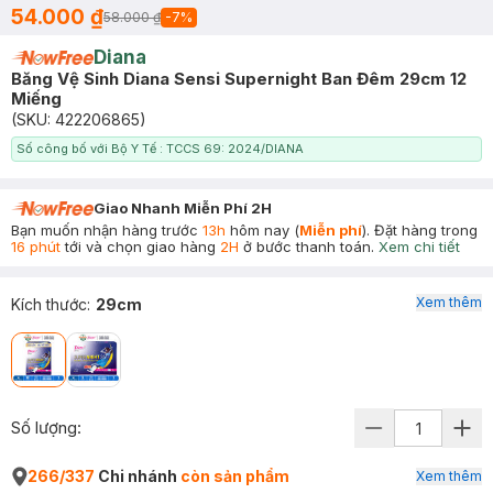
54.000 ₫
58.000 ₫
-
7
%
Diana
Băng Vệ Sinh Diana Sensi Supernight Ban Đêm 29cm 12
Miếng
(SKU:
422206865
)
Số công bố với Bộ Y Tế : TCCS 69: 2024/DIANA
Giao Nhanh Miễn Phí 2H
Bạn muốn nhận hàng trước
13h
hôm nay (
Miễn phí
). Đặt hàng trong
16 phút
tới và chọn giao hàng
2H
ở bước thanh toán.
Xem chi tiết
Xem thêm
Kích thước
:
29cm
Số lượng:
266/337
Chi nhánh
còn sản phẩm
Xem thêm