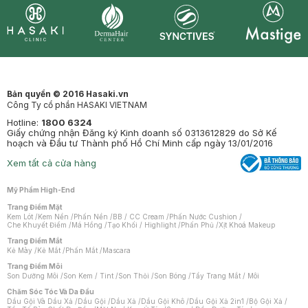
Synctives
Clinic
Dermahair
Mastige
Bản quyền © 2016 Hasaki.vn
Công Ty cổ phần HASAKI VIETNAM
Hotline:
1800 6324
Giấy chứng nhận Đăng ký Kinh doanh số 0313612829 do Sở Kế
hoạch và Đầu tư Thành phố Hồ Chí Minh cấp ngày 13/01/2016
Xem tất cả cửa hàng
Mỹ Phẩm High-End
Trang Điểm Mặt
Kem Lót
/
Kem Nền
/
Phấn Nền
/
BB / CC Cream
/
Phấn Nước Cushion
/
Che Khuyết Điểm
/
Má Hồng
/
Tạo Khối / Highlight
/
Phấn Phủ
/
Xịt Khoá Makeup
Trang Điểm Mắt
Kẻ Mày
/
Kẻ Mắt
/
Phấn Mắt
/
Mascara
Trang Điểm Môi
Son Dưỡng Môi
/
Son Kem / Tint
/
Son Thỏi
/
Son Bóng
/
Tẩy Trang Mắt / Môi
Chăm Sóc Tóc Và Da Đầu
Dầu Gội Và Dầu Xả
/
Dầu Gội
/
Dầu Xả
/
Dầu Gội Khô
/
Dầu Gội Xả 2in1
/
Bộ Gội Xả
/