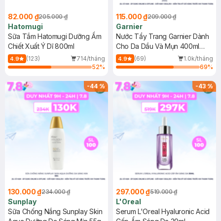
82.000 ₫
115.000 ₫
205.000 ₫
209.000 ₫
Hatomugi
Garnier
Sữa Tắm Hatomugi Dưỡng Ẩm
Nước Tẩy Trang Garnier Dành
Chiết Xuất Ý Dĩ 800ml
Cho Da Dầu Và Mụn 400ml
(Mới)
(123)
714/tháng
(69)
1.0k/tháng
4.9
4.9
52
%
69
%
-
44
%
-
43
%
130.000 ₫
297.000 ₫
234.000 ₫
519.000 ₫
Sunplay
L'Oreal
Sữa Chống Nắng Sunplay Skin
Serum L'Oreal Hyaluronic Acid