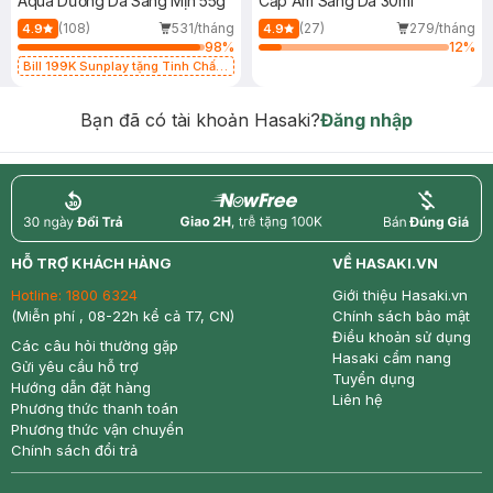
Aqua Dưỡng Da Sáng Mịn 55g
Cấp Ẩm Sáng Da 30ml
(108)
531/tháng
(27)
279/tháng
4.9
4.9
98
%
12
%
Bill 199K Sunplay tặng Tinh Chất
Chống Nắng 7g trị giá 30K (SL có
hạn)
Bạn đã có tài khoản Hasaki?
Đăng nhập
return
nowfree
price
HỖ TRỢ KHÁCH HÀNG
VỀ HASAKI.VN
Hotline:
1800 6324
Giới thiệu Hasaki.vn
(Miễn phí , 08-22h kể cả T7, CN)
Chính sách bảo mật
Điều khoản sử dụng
Các câu hỏi thường gặp
Hasaki cẩm nang
Gửi yêu cầu hỗ trợ
Tuyển dụng
Hướng dẫn đặt hàng
Liên hệ
Phương thức thanh toán
Phương thức vận chuyển
Chính sách đổi trả