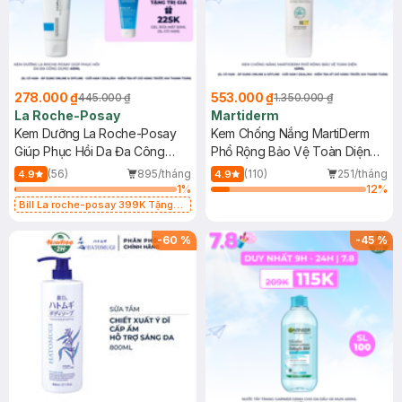
278.000 ₫
553.000 ₫
445.000 ₫
1.350.000 ₫
La Roche-Posay
Martiderm
Kem Dưỡng La Roche-Posay
Kem Chống Nắng MartiDerm
Giúp Phục Hồi Da Đa Công
Phổ Rộng Bảo Vệ Toàn Diện
Dụng 40ml
40ml
(56)
895/tháng
(110)
251/tháng
4.9
4.9
1
%
12
%
Bill La roche-posay 399K Tặng
Gel rửa mặt da dầu nhạy cảm 50ml
(SL có hạn)
-
60
%
-
45
%