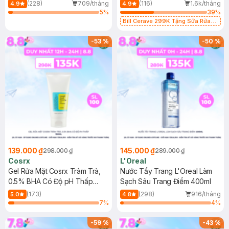
500ml
473ml
(228)
709/tháng
(116)
1.6k/tháng
4.9
4.9
5
%
39
%
Bill Cerave 299K Tặng Sữa Rửa
Mặt Cerave 30ml (SL có hạn)
-
53
%
-
50
%
139.000 ₫
145.000 ₫
298.000 ₫
289.000 ₫
Cosrx
L'Oreal
Gel Rửa Mặt Cosrx Tràm Trà,
Nước Tẩy Trang L'Oreal Làm
0.5% BHA Có Độ pH Thấp
Sạch Sâu Trang Điểm 400ml
150ml
(173)
(298)
916/tháng
5.0
4.8
7
%
4
%
-
59
%
-
43
%