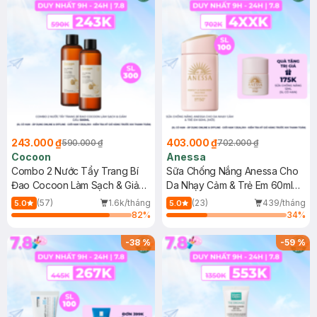
243.000 ₫
403.000 ₫
590.000 ₫
702.000 ₫
Cocoon
Anessa
Combo 2 Nước Tẩy Trang Bí
Sữa Chống Nắng Anessa Cho
Đao Cocoon Làm Sạch & Giảm
Da Nhạy Cảm & Trẻ Em 60ml
Dầu 500ml
(Mới)
(57)
1.6k/tháng
(23)
439/tháng
5.0
5.0
82
%
34
%
-
38
%
-
59
%