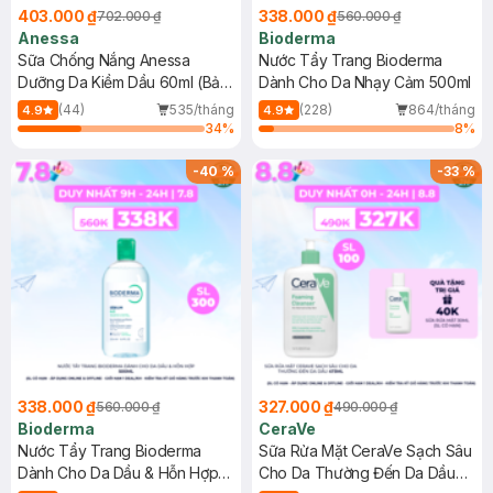
403.000 ₫
338.000 ₫
702.000 ₫
560.000 ₫
Anessa
Bioderma
Sữa Chống Nắng Anessa
Nước Tẩy Trang Bioderma
Dưỡng Da Kiềm Dầu 60ml (Bản
Dành Cho Da Nhạy Cảm 500ml
Mới)
(44)
535/tháng
(228)
864/tháng
4.9
4.9
34
%
8
%
-
40
%
-
33
%
338.000 ₫
327.000 ₫
560.000 ₫
490.000 ₫
Bioderma
CeraVe
Nước Tẩy Trang Bioderma
Sữa Rửa Mặt CeraVe Sạch Sâu
Dành Cho Da Dầu & Hỗn Hợp
Cho Da Thường Đến Da Dầu