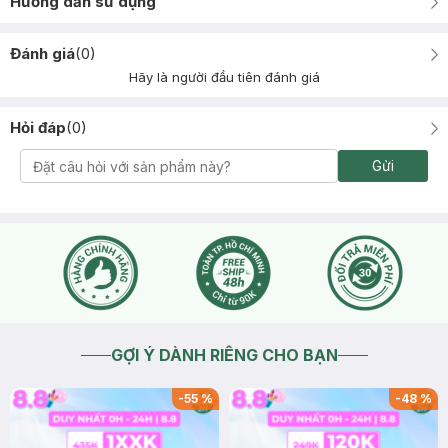
Hướng dẫn sử dụng
Đánh giá
(
0
)
Hãy là người đầu tiên đánh giá
Hỏi đáp
(
0
)
Gửi
GỢI Ý DÀNH RIÊNG CHO BẠN
-
55
%
-
48
%