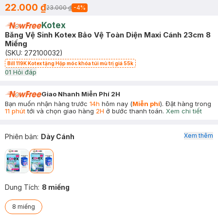
22.000 ₫
23.000 ₫
-
4
%
Kotex
Băng Vệ Sinh Kotex Bảo Vệ Toàn Diện Maxi Cánh 23cm 8
Miếng
(SKU:
272100032
)
Bill 119K Kotex tặng Hộp móc khóa túi mù trị giá 55k
0
1
Hỏi đáp
Giao Nhanh Miễn Phí 2H
Bạn muốn nhận hàng trước
14h
hôm nay (
Miễn phí
). Đặt hàng trong
11 phút
tới và chọn giao hàng
2H
ở bước thanh toán.
Xem chi tiết
Xem thêm
Phiên bản
:
Dày Cánh
Dung Tích
:
8 miếng
8 miếng