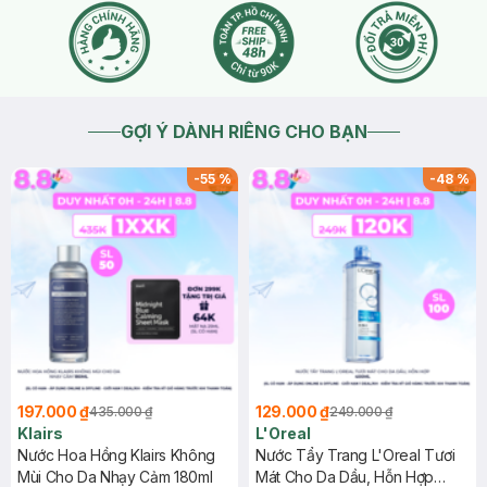
GỢI Ý DÀNH RIÊNG CHO BẠN
-
55
%
-
48
%
197.000 ₫
129.000 ₫
435.000 ₫
249.000 ₫
Klairs
L'Oreal
Nước Hoa Hồng Klairs Không
Nước Tẩy Trang L'Oreal Tươi
Mùi Cho Da Nhạy Cảm 180ml
Mát Cho Da Dầu, Hỗn Hợp