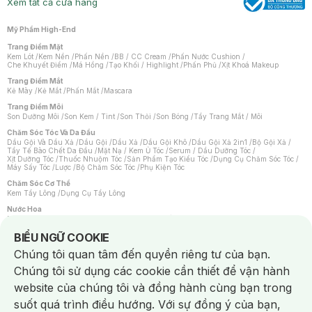
Xem tất cả cửa hàng
Mỹ Phẩm High-End
Trang Điểm Mặt
Kem Lót
/
Kem Nền
/
Phấn Nền
/
BB / CC Cream
/
Phấn Nước Cushion
/
Che Khuyết Điểm
/
Má Hồng
/
Tạo Khối / Highlight
/
Phấn Phủ
/
Xịt Khoá Makeup
Trang Điểm Mắt
Kẻ Mày
/
Kẻ Mắt
/
Phấn Mắt
/
Mascara
Trang Điểm Môi
Son Dưỡng Môi
/
Son Kem / Tint
/
Son Thỏi
/
Son Bóng
/
Tẩy Trang Mắt / Môi
Chăm Sóc Tóc Và Da Đầu
Dầu Gội Và Dầu Xả
/
Dầu Gội
/
Dầu Xả
/
Dầu Gội Khô
/
Dầu Gội Xả 2in1
/
Bộ Gội Xả
/
Tẩy Tế Bào Chết Da Đầu
/
Mặt Nạ / Kem Ủ Tóc
/
Serum / Dầu Dưỡng Tóc
/
Xịt Dưỡng Tóc
/
Thuốc Nhuộm Tóc
/
Sản Phẩm Tạo Kiểu Tóc
/
Dụng Cụ Chăm Sóc Tóc
/
Máy Sấy Tóc
/
Lược
/
Bộ Chăm Sóc Tóc
/
Phụ Kiện Tóc
Chăm Sóc Cơ Thể
Kem Tẩy Lông
/
Dụng Cụ Tẩy Lông
Nước Hoa
Nước Hoa Nữ
/
Nước Hoa Nam
/
Nước Hoa Cao Cấp
/
Xịt Thơm Toàn Thân
/
Nước Hoa Vùng Kín
Notice about cookies usage
BIỂU NGỮ COOKIE
Chăm Sóc Cá Nhân
Chúng tôi quan tâm đến quyền riêng tư của bạn.
Chống Muỗi
/
Khẩu Trang
/
Máy Massage
/
Mặt Nạ Xông Hơi
/
Nước Rửa Tay
/
Sản Phẩm Chăm Sóc Khác
/
Bàn Chải Đánh Răng
/
Bàn Chải Điện
/
Chúng tôi sử dụng các cookie cần thiết để vận hành
Hỗ Trợ Trắng Răng
/
Kem Đánh Răng
/
Máy Tăm Nước
/
Nước Súc Miệng
/
Tăm / Chỉ Nha Khoa
/
Xịt Thơm Miệng
/
Dung Dịch Vệ Sinh
/
Dưỡng Vùng Kín
/
website của chúng tôi và đồng hành cùng bạn trong
Khăn Ướt Vệ Sinh Vùng Kín
/
Băng Vệ Sinh
/
Tampon
/
Bọt Cạo Râu
/
Dao Cạo Râu
/
Máy Cạo Râu
suốt quá trình điều hướng. Với sự đồng ý của bạn,
Vấn Đề Về Da