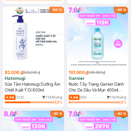
Gel rửa mặt da dầu nhạy cảm 50ml
(SL có hạn)
-
60
%
-
49
%
82.000 ₫
107.000 ₫
205.000 ₫
209.000 ₫
Hatomugi
Garnier
Sữa Tắm Hatomugi Dưỡng Ẩm
Nước Tẩy Trang Garnier Dành
Chiết Xuất Ý Dĩ 800ml
Cho Da Dầu Và Mụn 400ml
(Mới)
(123)
714/tháng
(69)
1.1k/tháng
4.9
4.9
52
%
2
%
-
35
%
-
43
%