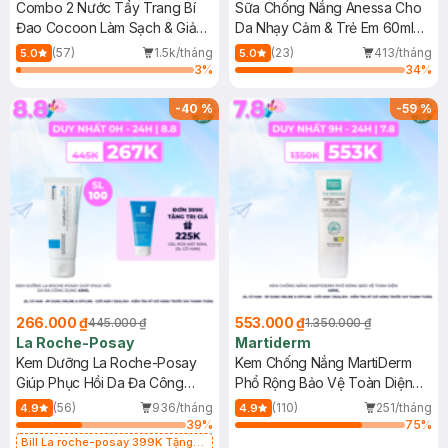
Combo 2 Nước Tẩy Trang Bí
Sữa Chống Nắng Anessa Cho
Đao Cocoon Làm Sạch & Giảm
Da Nhạy Cảm & Trẻ Em 60ml
Dầu 500ml
(Mới)
(57)
1.5k/tháng
(23)
413/tháng
5.0
5.0
3
%
34
%
-
40
%
-
59
%
266.000 ₫
553.000 ₫
445.000 ₫
1.350.000 ₫
La Roche-Posay
Martiderm
Kem Dưỡng La Roche-Posay
Kem Chống Nắng MartiDerm
Giúp Phục Hồi Da Đa Công
Phổ Rộng Bảo Vệ Toàn Diện
Dụng 40ml
40ml
(56)
936/tháng
(110)
251/tháng
4.9
4.9
39
%
75
%
Bill La roche-posay 399K Tặng