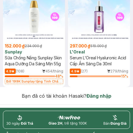
152.000 ₫
297.000 ₫
234.000 ₫
519.000 ₫
Sunplay
L'Oreal
Sữa Chống Nắng Sunplay Skin
Serum L'Oreal Hyaluronic Acid
Aqua Dưỡng Da Sáng Mịn 55g
Cấp Ẩm Sáng Da 30ml
(108)
454/tháng
(27)
279/tháng
4.9
4.9
48
%
15
%
Bill 199K Sunplay tặng Tinh Chất
Chống Nắng 7g trị giá 30K (SL có
hạn)
Bạn đã có tài khoản Hasaki?
Đăng nhập
return
nowfree
price