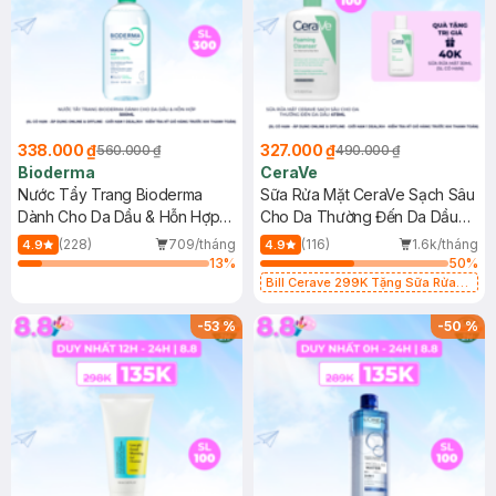
338.000 ₫
327.000 ₫
560.000 ₫
490.000 ₫
Bioderma
CeraVe
Nước Tẩy Trang Bioderma
Sữa Rửa Mặt CeraVe Sạch Sâu
Dành Cho Da Dầu & Hỗn Hợp
Cho Da Thường Đến Da Dầu
500ml
473ml
(228)
709/tháng
(116)
1.6k/tháng
4.9
4.9
13
%
50
%
Bill Cerave 299K Tặng Sữa Rửa
Mặt Cerave 30ml (SL có hạn)
-
53
%
-
50
%