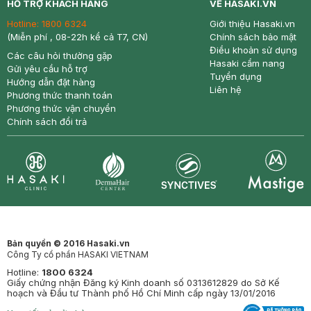
HỖ TRỢ KHÁCH HÀNG
VỀ HASAKI.VN
Hotline:
1800 6324
Giới thiệu Hasaki.vn
(Miễn phí , 08-22h kể cả T7, CN)
Chính sách bảo mật
Điều khoản sử dụng
Các câu hỏi thường gặp
Hasaki cẩm nang
Gửi yêu cầu hỗ trợ
Tuyển dụng
Hướng dẫn đặt hàng
Liên hệ
Phương thức thanh toán
Phương thức vận chuyển
Chính sách đổi trả
Synctives
Clinic
Dermahair
Mastige
Bản quyền © 2016 Hasaki.vn
Công Ty cổ phần HASAKI VIETNAM
Hotline:
1800 6324
Giấy chứng nhận Đăng ký Kinh doanh số 0313612829 do Sở Kế
hoạch và Đầu tư Thành phố Hồ Chí Minh cấp ngày 13/01/2016