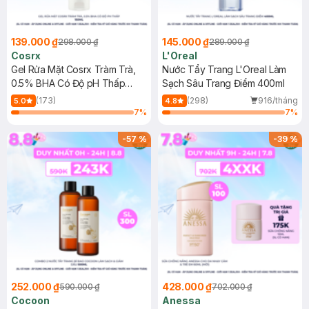
139.000 ₫
145.000 ₫
298.000 ₫
289.000 ₫
Cosrx
L'Oreal
Gel Rửa Mặt Cosrx Tràm Trà,
Nước Tẩy Trang L'Oreal Làm
0.5% BHA Có Độ pH Thấp
Sạch Sâu Trang Điểm 400ml
150ml
(173)
(298)
916/tháng
5.0
4.8
7
%
7
%
-
57
%
-
39
%
252.000 ₫
428.000 ₫
590.000 ₫
702.000 ₫
Cocoon
Anessa