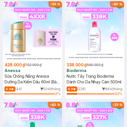
SPF 50+ 20ml (SL Có Hạn)
(SL có hạn)
-
39
%
-
40
%
428.000 ₫
338.000 ₫
702.000 ₫
560.000 ₫
Anessa
Bioderma
Sữa Chống Nắng Anessa
Nước Tẩy Trang Bioderma
Dưỡng Da Kiềm Dầu 60ml (Bản
Dành Cho Da Nhạy Cảm 500ml
Mới)
(44)
504/tháng
(228)
864/tháng
4.9
4.9
2
%
22
%
-
40
%
-
33
%