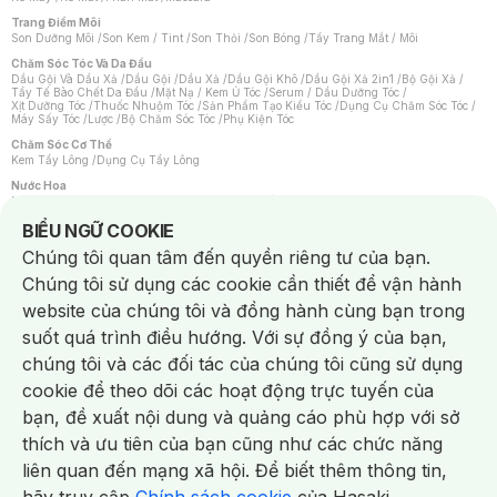
Trang Điểm Môi
Son Dưỡng Môi
/
Son Kem / Tint
/
Son Thỏi
/
Son Bóng
/
Tẩy Trang Mắt / Môi
Chăm Sóc Tóc Và Da Đầu
Dầu Gội Và Dầu Xả
/
Dầu Gội
/
Dầu Xả
/
Dầu Gội Khô
/
Dầu Gội Xả 2in1
/
Bộ Gội Xả
/
Tẩy Tế Bào Chết Da Đầu
/
Mặt Nạ / Kem Ủ Tóc
/
Serum / Dầu Dưỡng Tóc
/
Xịt Dưỡng Tóc
/
Thuốc Nhuộm Tóc
/
Sản Phẩm Tạo Kiểu Tóc
/
Dụng Cụ Chăm Sóc Tóc
/
Máy Sấy Tóc
/
Lược
/
Bộ Chăm Sóc Tóc
/
Phụ Kiện Tóc
Chăm Sóc Cơ Thể
Kem Tẩy Lông
/
Dụng Cụ Tẩy Lông
Nước Hoa
Nước Hoa Nữ
/
Nước Hoa Nam
/
Nước Hoa Cao Cấp
/
Xịt Thơm Toàn Thân
/
Nước Hoa Vùng Kín
Notice about cookies usage
BIỂU NGỮ COOKIE
Chăm Sóc Cá Nhân
Chúng tôi quan tâm đến quyền riêng tư của bạn.
Chống Muỗi
/
Khẩu Trang
/
Máy Massage
/
Mặt Nạ Xông Hơi
/
Nước Rửa Tay
/
Sản Phẩm Chăm Sóc Khác
/
Bàn Chải Đánh Răng
/
Bàn Chải Điện
/
Chúng tôi sử dụng các cookie cần thiết để vận hành
Hỗ Trợ Trắng Răng
/
Kem Đánh Răng
/
Máy Tăm Nước
/
Nước Súc Miệng
/
Tăm / Chỉ Nha Khoa
/
Xịt Thơm Miệng
/
Dung Dịch Vệ Sinh
/
Dưỡng Vùng Kín
/
website của chúng tôi và đồng hành cùng bạn trong
Khăn Ướt Vệ Sinh Vùng Kín
/
Băng Vệ Sinh
/
Tampon
/
Bọt Cạo Râu
/
Dao Cạo Râu
/
Máy Cạo Râu
suốt quá trình điều hướng. Với sự đồng ý của bạn,
Vấn Đề Về Da
chúng tôi và các đối tác của chúng tôi cũng sử dụng
Da Dầu / Lỗ Chân Lông To
/
Da Khô / Mất Nước
/
Da Lão Hóa
/
Da Mụn
/
Da Nhạy Cảm / Kích Ứng
/
Da Xỉn Màu
/
Thâm / Nám / Tàn Nhang
/
cookie để theo dõi các hoạt động trực tuyến của
Quầng Thâm & Bọng Mắt
/
Sẹo
/
Viêm Da Cơ Địa
bạn, đề xuất nội dung và quảng cáo phù hợp với sở
Dụng Cụ / Phụ Kiện Chăm Sóc Da
Chat i
Bông Tẩy Trang
/
Khăn Lau Mặt Khô
/
Dụng Cụ / Máy Rửa Mặt
/
Máy Chăm Sóc Da
/
thích và ưu tiên của bạn cũng như các chức năng
Dụng Cụ Chăm Sóc Khác
liên quan đến mạng xã hội. Để biết thêm thông tin,