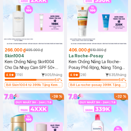
266.000 ₫
406.000 ₫
495.000 ₫
610.000 ₫
Skin1004
La Roche-Posay
Kem Chống Nắng Skin1004
Kem Chống Nắng La Roche-
Cho Da Nhạy Cảm SPF 50+
Posay Phổ Rộng, Nâng Tông
50ml
Kiềm Dầu 50ml
(119)
905/tháng
(28)
635/tháng
4.8
4.9
64
%
64
%
Bill Skin1004 từ 399k Tặng Kem
Bill La roche-posay 399K Tặng
Chống Nắng Cho Da Nhạy Cảm
Gel rửa mặt da dầu nhạy cảm 50ml
SPF 50+ 20ml (SL Có Hạn)
(SL có hạn)
-
38
%
-
32
%