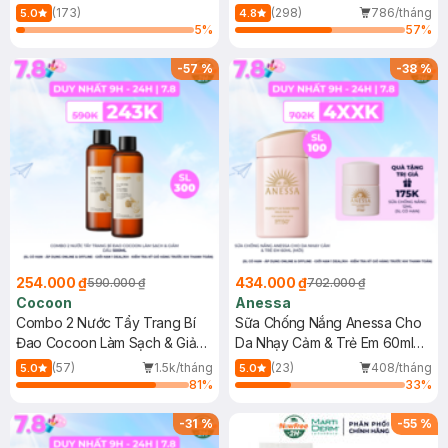
150ml
(173)
(298)
786/tháng
5.0
4.8
5
%
57
%
-
57
%
-
38
%
254.000 ₫
434.000 ₫
590.000 ₫
702.000 ₫
Cocoon
Anessa
Combo 2 Nước Tẩy Trang Bí
Sữa Chống Nắng Anessa Cho
Đao Cocoon Làm Sạch & Giảm
Da Nhạy Cảm & Trẻ Em 60ml
Dầu 500ml
(Mới)
(57)
1.5k/tháng
(23)
408/tháng
5.0
5.0
81
%
33
%
-
31
%
-
55
%