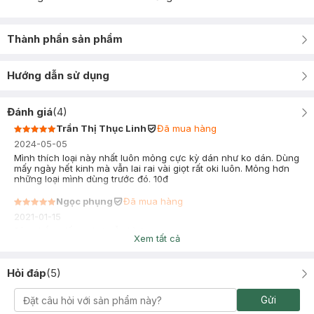
Thành phần sản phẩm
Hướng dẫn sử dụng
Đánh giá
(
4
)
Trần Thị Thục Linh
Đã mua hàng
2024-05-05
Mình thích loại này nhất luôn mỏng cực kỳ dán như ko dán. Dùng
mấy ngày hết kinh mà vẫn lai rai vài giọt rất oki luôn. Mỏng hơn
những loại mình dùng trước đó. 10đ
Ngọc phụng
Đã mua hàng
2021-01-15
Sản phẩm giống như mẫu hình
Xem tất cả
Hỏi đáp
(
5
)
Gửi