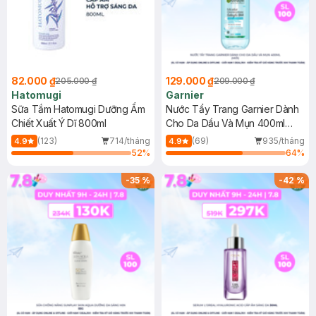
82.000 ₫
129.000 ₫
205.000 ₫
209.000 ₫
Hatomugi
Garnier
Sữa Tắm Hatomugi Dưỡng Ẩm
Nước Tẩy Trang Garnier Dành
Chiết Xuất Ý Dĩ 800ml
Cho Da Dầu Và Mụn 400ml
(Mới)
(123)
714/tháng
(69)
935/tháng
4.9
4.9
52
%
64
%
-
35
%
-
42
%