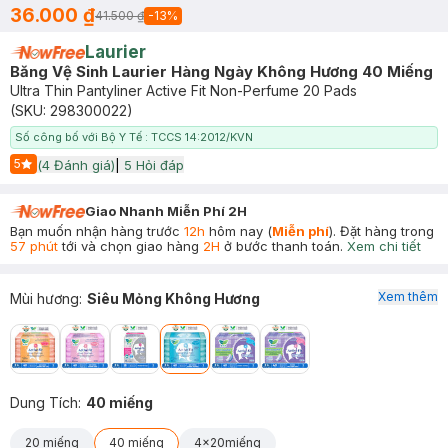
36.000 ₫
41.500 ₫
-
13
%
Laurier
Băng Vệ Sinh Laurier Hàng Ngày Không Hương 40 Miếng
Ultra Thin Pantyliner Active Fit Non-Perfume 20 Pads
(SKU:
298300022
)
Số công bố với Bộ Y Tế : TCCS 14:2012/KVN
5
(
4
Đánh giá)
|
5
Hỏi đáp
Start Icon
Giao Nhanh Miễn Phí 2H
Bạn muốn nhận hàng trước
12h
hôm nay (
Miễn phí
). Đặt hàng trong
57 phút
tới và chọn giao hàng
2H
ở bước thanh toán.
Xem chi tiết
Xem thêm
Mùi hương
:
Siêu Mỏng Không Hương
Dung Tích
:
40 miếng
20 miếng
40 miếng
4x20miếng