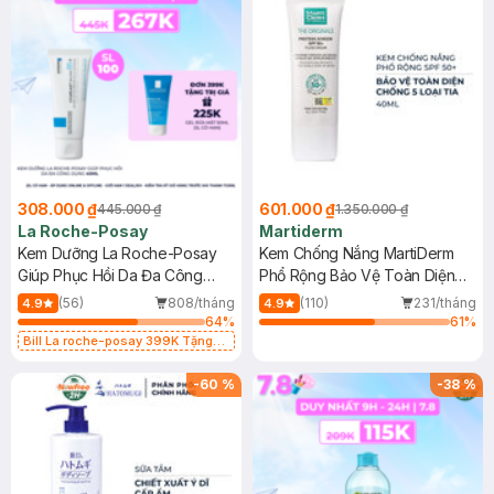
308.000 ₫
601.000 ₫
445.000 ₫
1.350.000 ₫
La Roche-Posay
Martiderm
Kem Dưỡng La Roche-Posay
Kem Chống Nắng MartiDerm
Giúp Phục Hồi Da Đa Công
Phổ Rộng Bảo Vệ Toàn Diện
Dụng 40ml
40ml
(56)
808/tháng
(110)
231/tháng
4.9
4.9
64
%
61
%
Bill La roche-posay 399K Tặng
Gel rửa mặt da dầu nhạy cảm 50ml
(SL có hạn)
-
60
%
-
38
%