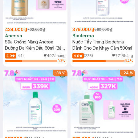
434.000 ₫
379.000 ₫
702.000 ₫
560.000 ₫
Anessa
Bioderma
Sữa Chống Nắng Anessa
Nước Tẩy Trang Bioderma
Dưỡng Da Kiềm Dầu 60ml (Bản
Dành Cho Da Nhạy Cảm 500ml
Mới)
(44)
497/tháng
(228)
771/tháng
4.9
4.9
33
%
64
%
-
36
%
-
24
%