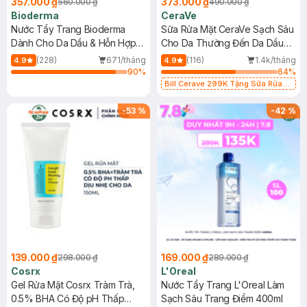
357.000 ₫
373.000 ₫
560.000 ₫
490.000 ₫
Bioderma
CeraVe
Nước Tẩy Trang Bioderma
Sữa Rửa Mặt CeraVe Sạch Sâu
Dành Cho Da Dầu & Hỗn Hợp
Cho Da Thường Đến Da Dầu
500ml
473ml
(228)
671/tháng
(116)
1.4k/tháng
4.9
4.9
90
%
64
%
Bill Cerave 299K Tặng Sữa Rửa
Mặt Cerave 30ml (SL có hạn)
-
53
%
-
42
%
139.000 ₫
169.000 ₫
298.000 ₫
289.000 ₫
Cosrx
L'Oreal
Gel Rửa Mặt Cosrx Tràm Trà,
Nước Tẩy Trang L'Oreal Làm
0.5% BHA Có Độ pH Thấp
Sạch Sâu Trang Điểm 400ml