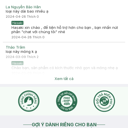
La Nguyễn Bảo Hân
loại này dài bao nhiêu ạ
2024-04-28
Thích
0
Hasaki
Hasaki xin chào , để tiện hỗ trợ hơn cho bạn , bạn nhấn nút
phần "chat với chúng tôi" nhé
2024-04-28
Thích
0
Thảo Trâm
loại này mỏng k ạ
2024-03-09
Thích
2
Hasaki
Chào bạn, sản phẩm có kích thước nhỏ gọn và mỏng nhẹ ạ
2024-03-09
Thích
0
Xem tất cả
GỢI Ý DÀNH RIÊNG CHO BẠN