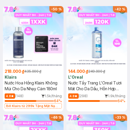
-
50
%
-
42
%
218.000 ₫
144.000 ₫
435.000 ₫
249.000 ₫
Klairs
L'Oreal
Nước Hoa Hồng Klairs Không
Nước Tẩy Trang L'Oreal Tươi
Mùi Cho Da Nhạy Cảm 180ml
Mát Cho Da Dầu, Hỗn Hợp
400ml
(148)
1.5k/tháng
(298)
1.9k/tháng
4.8
4.8
64
%
64
%
Bill Klairs từ 299k Tặng Mặt Nạ
Làm Dịu Da & Kiểm Soát Dầu Nhờn
25ml (SL Có Hạn)
-
46
%
-
33
%