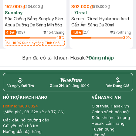
152.000 ₫
302.000 ₫
234.000 ₫
519.000 ₫
Sunplay
L'Oreal
Sữa Chống Nắng Sunplay Skin
Serum L'Oreal Hyaluronic Acid
Aqua Dưỡng Da Sáng Mịn 55g
Cấp Ẩm Sáng Da 30ml
(108)
454/tháng
(27)
275/tháng
4.9
4.9
48
%
39
%
Bill 199K Sunplay tặng Tinh Chất
Chống Nắng 7g trị giá 30K (SL có
hạn)
Bạn đã có tài khoản Hasaki?
Đăng nhập
return
nowfree
price
HỖ TRỢ KHÁCH HÀNG
VỀ HASAKI.VN
Hotline:
1800 6324
Giới thiệu Hasaki.vn
(Miễn phí , 08-22h kể cả T7, CN)
Chính sách bảo mật
Điều khoản sử dụng
Các câu hỏi thường gặp
Hasaki cẩm nang
Gửi yêu cầu hỗ trợ
Tuyển dụng
Hướng dẫn đặt hàng
Liên hệ