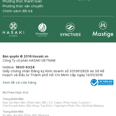
Phương thức thanh toán
Phương thức vận chuyển
Chính sách đổi trả
Synctives
Clinic
Dermahair
Mastige
Bản quyền © 2016 Hasaki.vn
Công Ty cổ phần HASAKI VIETNAM
Hotline:
1800 6324
Giấy chứng nhận Đăng ký Kinh doanh số 0313612829 do Sở Kế
hoạch và Đầu tư Thành phố Hồ Chí Minh cấp ngày 13/01/2016
Xem tất cả cửa hàng
Mỹ Phẩm High-End
Trang Điểm Mặt
Kem Lót
/
Kem Nền
/
Phấn Nền
/
BB / CC Cream
/
Phấn Nước Cushion
/
Che Khuyết Điểm
/
Má Hồng
/
Tạo Khối / Highlight
/
Phấn Phủ
/
Xịt Khoá Makeup
Trang Điểm Mắt
Kẻ Mày
/
Kẻ Mắt
/
Phấn Mắt
/
Mascara