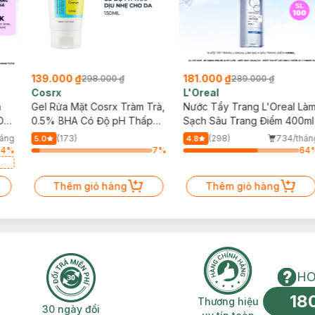
139.000 ₫
181.000 ₫
298.000 ₫
289.000 ₫
Cosrx
L'Oreal
h
Gel Rửa Mặt Cosrx Tràm Trà,
Nước Tẩy Trang L'Oreal Là
Da
0.5% BHA Có Độ pH Thấp
Sạch Sâu Trang Điểm 400ml
150ml
háng
(173)
(298)
734/thán
5.0
4.8
64
%
7
%
64
a
Thêm giỏ hàng
Thêm giỏ hàng
HO
18
n phí 2H
30 ngày đổi trả miễn phí
Thương hiệu uy 
Thương hiệu
30 ngày đổi