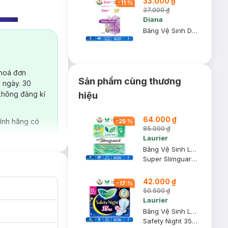
33.000 ₫
-
11
%
37.000 ₫
Diana
Băng Vệ Sinh Diana Hàng Ngày Kháng Khuẩn 40 Miếng/Gói
 hoá đơn
Sản phẩm cùng thương
 ngày. 30
không đăng kí
hiệu
64.000 ₫
ính hãng có
-
25
%
85.000 ₫
Laurier
Băng Vệ Sinh Laurier Siêu Mỏng Bảo Vệ 1mm 22.5cm 20M
Super Slimguard 22.5cm
42.000 ₫
-
17
%
50.500 ₫
Laurier
Băng Vệ Sinh Laurier Safety Night Ban Đêm 35cm 8 Miếng
Safety Night 35cm