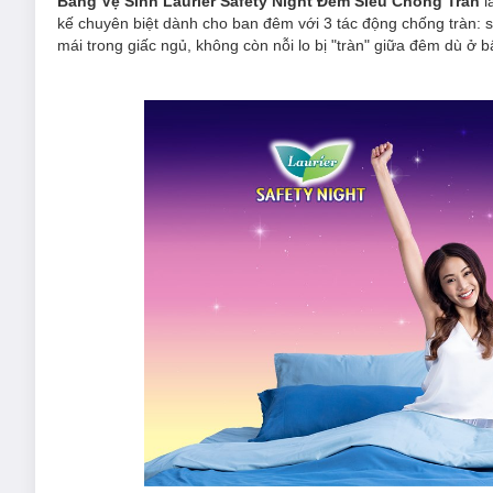
Băng Vệ Sinh Laurier Safety Night Đêm Siêu Chống Tràn
l
kế chuyên biệt dành cho ban đêm với 3 tác động chống tràn: s
mái trong giấc ngủ, không còn nỗi lo bị "tràn" giữa đêm dù ở bấ