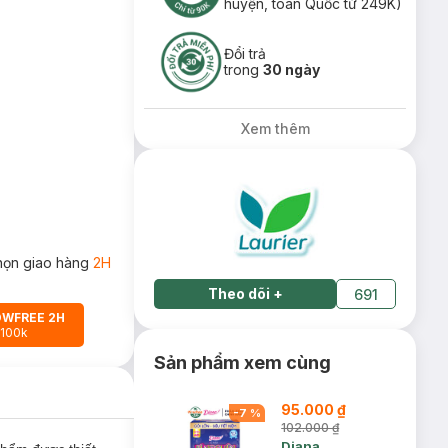
huyện, toàn Quốc từ 249K)
Đổi trả
trong
30 ngày
Xem thêm
họn giao hàng
2H
Theo dõi
+
691
OWFREE 2H
 100k
Sản phẩm xem cùng
95.000 ₫
-
7
%
102.000 ₫
Diana