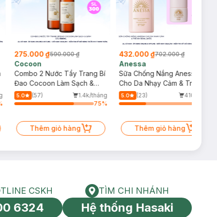
275.000 ₫
432.000 ₫
590.000 ₫
702.000 ₫
Cocoon
Anessa
m
Combo 2 Nước Tẩy Trang Bí
Sữa Chống Nắng Anessa
Đao Cocoon Làm Sạch &
Cho Da Nhạy Cảm & Trẻ Em
Giảm Dầu 500ml
60ml (Mới)
g
(57)
1.4k/tháng
(23)
410/tháng
5.0
5.0
%
75
%
34
%
Thêm giỏ hàng
Thêm giỏ hàng
TLINE CSKH
TÌM CHI NHÁNH
HOTLINE CSKH
Tìm chi nhánh
00 6324
Hệ thống Hasaki
tín toàn cầu