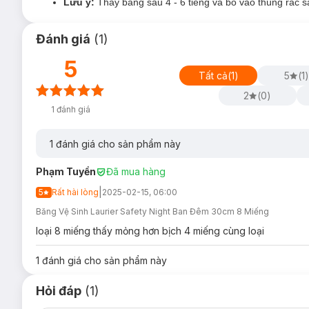
Lưu ý:
Thay băng sau 4 - 6 tiếng và bỏ vào thùng rác s
Đánh giá
(
1
)
5
Tất cả
(
1
)
5
(
1
)
2
(
0
)
1
đánh giá
1
đánh giá cho sản phẩm này
Phạm Tuyền
Đã mua hàng
|
5
Rất hài lòng
2025-02-15, 06:00
Băng Vệ Sinh Laurier Safety Night Ban Đêm 30cm 8 Miếng
loại 8 miếng thấy mỏng hơn bịch 4 miếng cùng loại
1
đánh giá cho sản phẩm này
Hỏi đáp
(1)