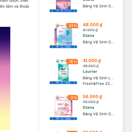
hẩm được thiết
Băng Vệ Sinh Diana Dạng Quần Ban Đêm Size M-L 5 Chiếc/Gói
ên tâm và thoải
48.000 ₫
-
21
%
61.000 ₫
Diana
Băng Vệ Sinh Diana Sensi Cool Fresh Mát Lạnh Siêu Mỏng Cánh 20M
41.000 ₫
-
15
%
48.000 ₫
Laurier
Băng Vệ Sinh Laurier Fresh&Free Siêu Mỏng Cánh 22cm 20 Miếng
Fresh&Free 22cm
56.000 ₫
-
3
%
58.000 ₫
Diana
Băng Vệ Sinh Diana Sensi Siêu Mỏng Cánh 20 Miếng/Gói