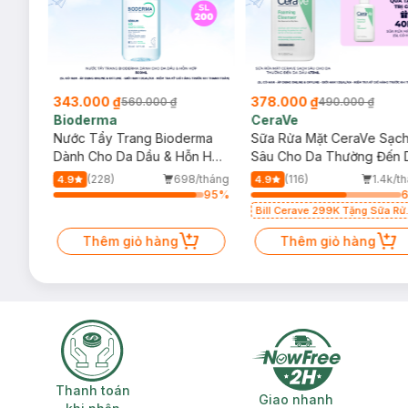
343.000 ₫
378.000 ₫
560.000 ₫
490.000 ₫
Bioderma
CeraVe
rma
Nước Tẩy Trang Bioderma
Sữa Rửa Mặt CeraVe Sạc
m
Dành Cho Da Dầu & Hỗn Hợp
Sâu Cho Da Thường Đến 
500ml
Dầu 473ml
/tháng
(228)
698/tháng
(116)
1.4k/t
4.9
4.9
93
%
95
%
Bill Cerave 299K Tặng Sữa Rử
Mặt Cerave 30ml (SL có hạn)
Thêm giỏ hàng
Thêm giỏ hàng
Thanh toán khi nhận hàng
Giao nhanh miễ
Thanh toán
Giao nhanh