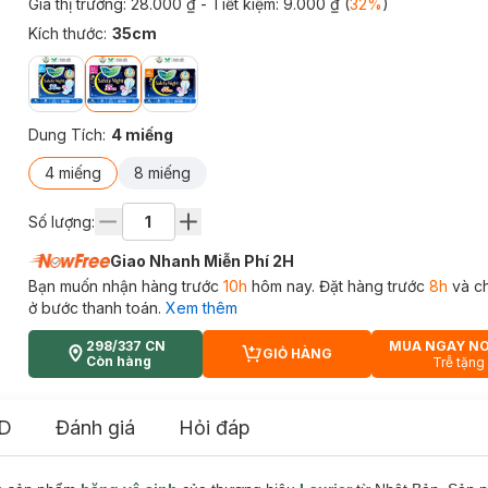
Giá thị trường:
28.000 ₫
- Tiết kiệm:
9.000 ₫
(
32
%
)
Kích thước
:
35cm
Dung Tích
:
4 miếng
4 miếng
8 miếng
Số lượng:
Giao Nhanh Miễn Phí 2H
Bạn muốn nhận hàng trước
10h
hôm nay. Đặt hàng trước
8h
và c
ở bước thanh toán.
Xem thêm
298/337 CN
MUA NGAY N
GIỎ HÀNG
CART PLUS ICON
Còn hàng
Trễ tặng
D
Đánh giá
Hỏi đáp