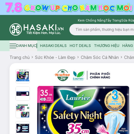
Kem Chống Nắng
Tẩy Trang
Sữa Rửa
Logo
DANH MỤC
HASAKI DEALS
HOT DEALS
THƯƠNG HIỆU
HÀNG 
Hamburger icon
Trang chủ
Sức Khỏe - Làm Đẹp
Chăm Sóc Cá Nhân
Chăm