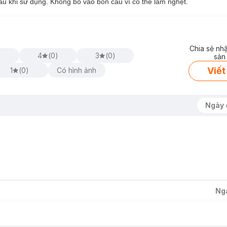
au khi sử dụng. Không bỏ vào bồn cầu vì có thể làm nghẹt.
Chia sẻ nh
4
(
0
)
3
(
0
)
sản
Viết
1
(
0
)
Có hình ảnh
Ngày 
Ng