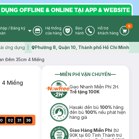
0
nhập
/
Đăng ký
Hệ thống
Bảo
Hỗ trợ
User Icon
Store Icon
Warranty Icon
Phone Icon
Cart I
oản
cửa hàng
hành
khách hàng
ải ứng dụng
Phường 8, Quận 10, Thành phố Hồ Chí Minh
Map icon
 Ban Đêm 35cm 4 Miếng
MIỄN PHÍ VẬN CHUYỂN
m 4 Miếng
Giao Nhanh Miễn Phí 2H.
Trễ tặng 100K
Hasaki đền bù
100%
hãng
đền bù
100%
nếu phát hiện
hàng giả
:
:
:
0
02
31
35
Giao Hàng Miễn Phí
(từ
90K tại 60 Tỉnh Thành trừ