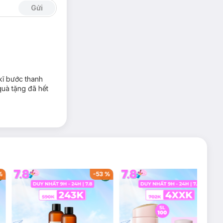
Gửi
kĩ bước thanh
quà tặng đã hết
%
-
53
%
-
38
%