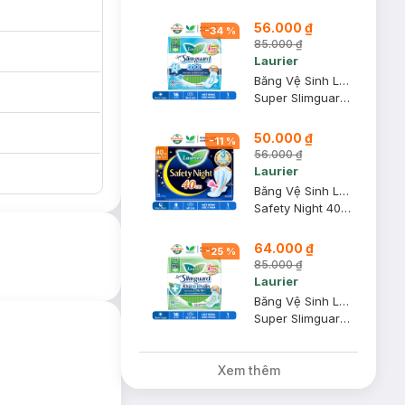
56.000 ₫
-
34
%
85.000 ₫
Laurier
Băng Vệ Sinh Laurier Siêu Mỏng Mát Lạnh 22.5cm 16M
Super Slimguard Cool 22.5cm
50.000 ₫
-
11
%
56.000 ₫
Laurier
Băng Vệ Sinh Laurier Safety Night Ban Đêm 40cm 8 Miếng
Safety Night 40cm
64.000 ₫
-
25
%
85.000 ₫
Laurier
Băng Vệ Sinh Laurier Siêu Mỏng Cánh Kháng Khuẩn 22.5cm 16M
Super Slimguard 22.5cm
Xem thêm