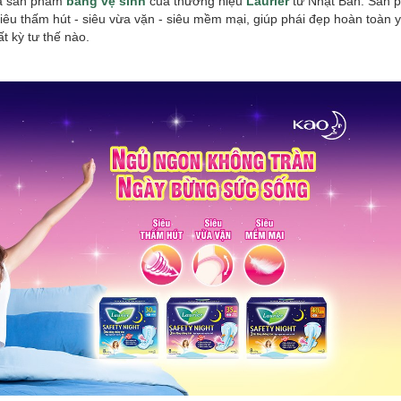
à sản phẩm
băng vệ sinh
của thương hiệu
Laurier
từ Nhật Bản. Sản p
iêu thấm hút - siêu vừa vặn - siêu mềm mại, giúp phái đẹp hoàn toàn y
t kỳ tư thế nào.