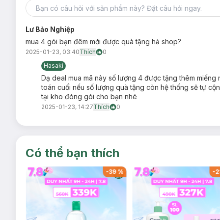
Lư Bảo Nghiệp
mua 4 gói bạn đêm mới được quà tặng hả shop?
2025-01-23, 03:40
Thích
0
Hasaki
Dạ deal mua mã này số lượng 4 được tặng thêm miếng nh
toán cuối nếu số lượng quà tặng còn hệ thống sẽ tự cộn
tại kho đóng gói cho bạn nhé
2025-01-23, 14:27
Thích
0
Có thể bạn thích
-
37
%
-
39
%
-
2