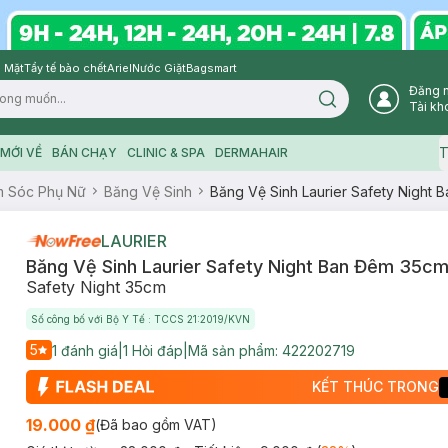
 Mặt
Tẩy tế bào chết
Ariel
Nước Giặt
Bagsmart
Đăng 
Search icon
Tài kh
T
MỚI VỀ
BÁN CHẠY
CLINIC & SPA
DERMAHAIR
 Sóc Phụ Nữ
Băng Vệ Sinh
Băng Vệ Sinh Laurier Safety Night
LAURIER
Băng Vệ Sinh Laurier Safety Night Ban Đêm 35c
Safety Night 35cm
Số công bố với Bộ Y Tế : TCCS 21:2019/KVN
5
1
đánh giá
|
1
Hỏi đáp
|
Mã sản phẩm:
422202719
KẾT THÚC TRONG
19.000 ₫
(Đã bao gồm VAT)