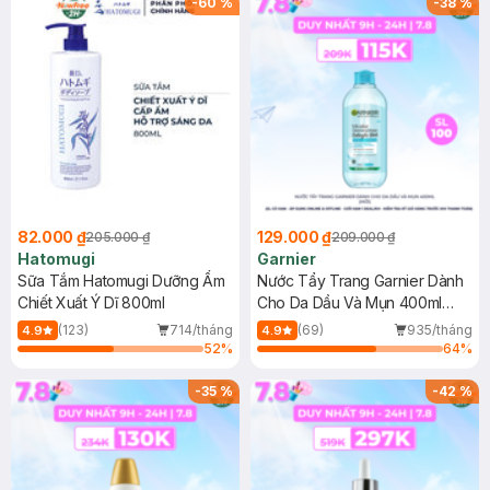
-
60
%
-
38
%
82.000 ₫
129.000 ₫
205.000 ₫
209.000 ₫
Hatomugi
Garnier
Sữa Tắm Hatomugi Dưỡng Ẩm
Nước Tẩy Trang Garnier Dành
Chiết Xuất Ý Dĩ 800ml
Cho Da Dầu Và Mụn 400ml
(Mới)
(123)
714/tháng
(69)
935/tháng
4.9
4.9
52
%
64
%
-
35
%
-
42
%