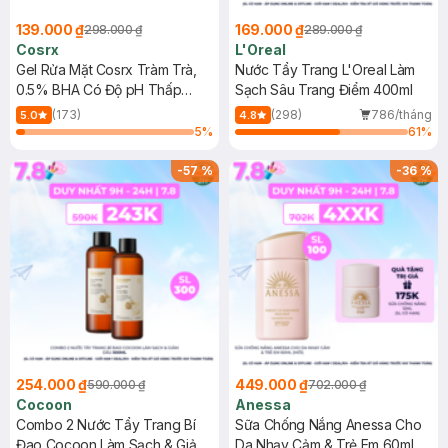
139.000 ₫
169.000 ₫
298.000 ₫
289.000 ₫
Cosrx
L'Oreal
Gel Rửa Mặt Cosrx Tràm Trà,
Nước Tẩy Trang L'Oreal Làm
0.5% BHA Có Độ pH Thấp
Sạch Sâu Trang Điểm 400ml
150ml
(173)
(298)
786/tháng
5.0
4.8
5
%
61
%
-
57
%
-
36
%
254.000 ₫
449.000 ₫
590.000 ₫
702.000 ₫
Cocoon
Anessa
Combo 2 Nước Tẩy Trang Bí
Sữa Chống Nắng Anessa Cho
Đao Cocoon Làm Sạch & Giảm
Da Nhạy Cảm & Trẻ Em 60ml