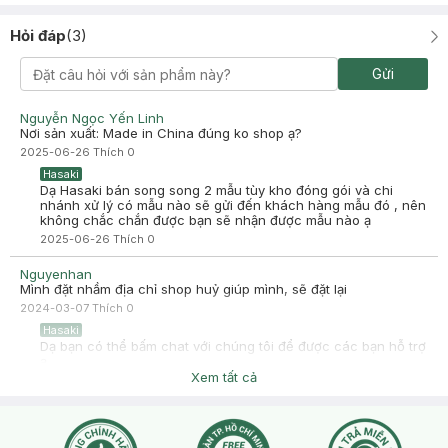
Hỏi đáp
(
3
)
Gửi
Nguyễn Ngọc Yến Linh
Nơi sản xuất: Made in China đúng ko shop ạ?
2025-06-26
Thích
0
Hasaki
Dạ Hasaki bán song song 2 mẫu tùy kho đóng gói và chi
nhánh xử lý có mẫu nào sẽ gửi đến khách hàng mẫu đó , nên
không chắc chắn được bạn sẽ nhận được mẫu nào ạ
2025-06-26
Thích
0
Nguyenhan
Mình đặt nhầm địa chỉ shop huỷ giúp mình, sẽ đặt lại
2024-03-07
Thích
0
Hasaki
Dạ bạn có thể bấm chat với chúng tôi để được các bạn hỗ trợ
ạ
Xem tất cả
2024-03-07
Thích
0