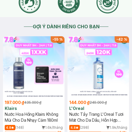
GỢI Ý DÀNH RIÊNG CHO BẠN
-
55
%
-
42
%
197.000 ₫
144.000 ₫
435.000 ₫
249.000 ₫
Klairs
L'Oreal
Nước Hoa Hồng Klairs Không
Nước Tẩy Trang L'Oreal Tươi
Mùi Cho Da Nhạy Cảm 180ml
Mát Cho Da Dầu, Hỗn Hợp
400ml
(148)
1.6k/tháng
(298)
1.9k/tháng
4.8
4.8