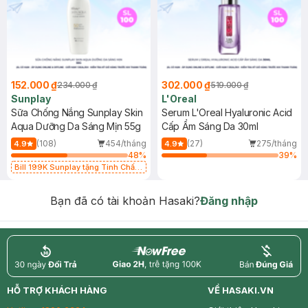
152.000 ₫
302.000 ₫
234.000 ₫
519.000 ₫
Sunplay
L'Oreal
Sữa Chống Nắng Sunplay Skin
Serum L'Oreal Hyaluronic Acid
Aqua Dưỡng Da Sáng Mịn 55g
Cấp Ẩm Sáng Da 30ml
(108)
454/tháng
(27)
275/tháng
4.9
4.9
48
%
39
%
Bill 199K Sunplay tặng Tinh Chất
Chống Nắng 7g trị giá 30K (SL có
hạn)
Bạn đã có tài khoản Hasaki?
Đăng nhập
return
nowfree
price
HỖ TRỢ KHÁCH HÀNG
VỀ HASAKI.VN