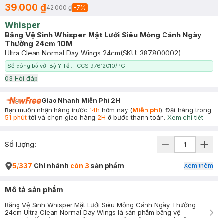
39.000 ₫
42.000 ₫
-
7
%
Whisper
Băng Vệ Sinh Whisper Mặt Lưới Siêu Mỏng Cánh Ngày
Thường 24cm 10M
Ultra Clean Normal Day Wings 24cm
(SKU:
387800002
)
Số công bố với Bộ Y Tế : TCCS 976:2010/PG
0
3
Hỏi đáp
Giao Nhanh Miễn Phí 2H
Bạn muốn nhận hàng trước
14h
hôm nay (
Miễn phí
). Đặt hàng trong
51 phút
tới và chọn giao hàng
2H
ở bước thanh toán.
Xem chi tiết
Số lượng:
5/337
Chi nhánh
còn 3
sản phẩm
Xem thêm
Mô tả sản phẩm
Băng Vệ Sinh Whisper Mặt Lưới Siêu Mỏng Cánh Ngày Thường
24cm Ultra Clean Normal Day Wings là sản phẩm băng vệ