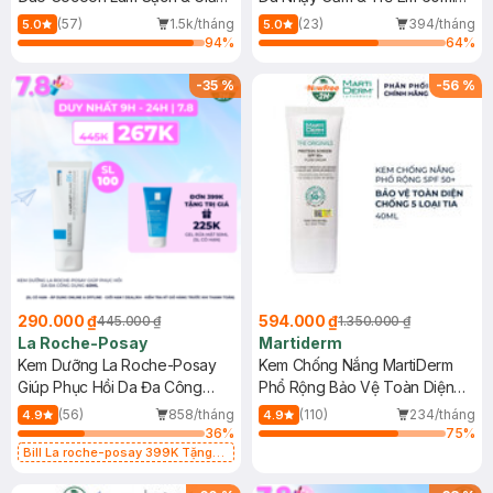
Dầu 500ml
(Mới)
(57)
1.5k/tháng
(23)
394/tháng
5.0
5.0
94
%
64
%
-
35
%
-
56
%
290.000 ₫
594.000 ₫
445.000 ₫
1.350.000 ₫
La Roche-Posay
Martiderm
Kem Dưỡng La Roche-Posay
Kem Chống Nắng MartiDerm
Giúp Phục Hồi Da Đa Công
Phổ Rộng Bảo Vệ Toàn Diện
Dụng 40ml
40ml
(56)
858/tháng
(110)
234/tháng
4.9
4.9
36
%
75
%
Bill La roche-posay 399K Tặng
Gel rửa mặt da dầu nhạy cảm 50ml
(SL có hạn)