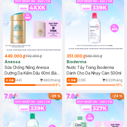
449.000 ₫
351.000 ₫
702.000 ₫
560.000 ₫
Anessa
Bioderma
Sữa Chống Nắng Anessa
Nước Tẩy Trang Bioderma
Dưỡng Da Kiềm Dầu 60ml (Bản
Dành Cho Da Nhạy Cảm 500ml
Mới)
(44)
480/tháng
(228)
832/tháng
4.9
4.9
64
%
10
%
-
39
%
-
24
%