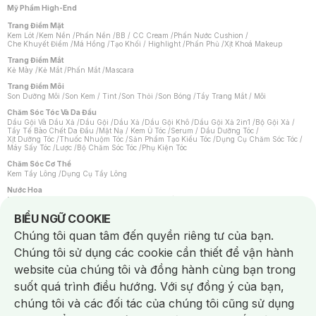
Mỹ Phẩm High-End
Trang Điểm Mặt
Kem Lót
/
Kem Nền
/
Phấn Nền
/
BB / CC Cream
/
Phấn Nước Cushion
/
Che Khuyết Điểm
/
Má Hồng
/
Tạo Khối / Highlight
/
Phấn Phủ
/
Xịt Khoá Makeup
Trang Điểm Mắt
Kẻ Mày
/
Kẻ Mắt
/
Phấn Mắt
/
Mascara
Trang Điểm Môi
Son Dưỡng Môi
/
Son Kem / Tint
/
Son Thỏi
/
Son Bóng
/
Tẩy Trang Mắt / Môi
Chăm Sóc Tóc Và Da Đầu
Dầu Gội Và Dầu Xả
/
Dầu Gội
/
Dầu Xả
/
Dầu Gội Khô
/
Dầu Gội Xả 2in1
/
Bộ Gội Xả
/
Tẩy Tế Bào Chết Da Đầu
/
Mặt Nạ / Kem Ủ Tóc
/
Serum / Dầu Dưỡng Tóc
/
Xịt Dưỡng Tóc
/
Thuốc Nhuộm Tóc
/
Sản Phẩm Tạo Kiểu Tóc
/
Dụng Cụ Chăm Sóc Tóc
/
Máy Sấy Tóc
/
Lược
/
Bộ Chăm Sóc Tóc
/
Phụ Kiện Tóc
Chăm Sóc Cơ Thể
Kem Tẩy Lông
/
Dụng Cụ Tẩy Lông
Nước Hoa
Nước Hoa Nữ
/
Nước Hoa Nam
/
Nước Hoa Cao Cấp
/
Xịt Thơm Toàn Thân
/
Nước Hoa Vùng Kín
Notice about cookies usage
BIỂU NGỮ COOKIE
Chăm Sóc Cá Nhân
Chúng tôi quan tâm đến quyền riêng tư của bạn.
Chống Muỗi
/
Khẩu Trang
/
Máy Massage
/
Mặt Nạ Xông Hơi
/
Nước Rửa Tay
/
Sản Phẩm Chăm Sóc Khác
/
Bàn Chải Đánh Răng
/
Bàn Chải Điện
/
Chúng tôi sử dụng các cookie cần thiết để vận hành
Hỗ Trợ Trắng Răng
/
Kem Đánh Răng
/
Máy Tăm Nước
/
Nước Súc Miệng
/
Tăm / Chỉ Nha Khoa
/
Xịt Thơm Miệng
/
Dung Dịch Vệ Sinh
/
Dưỡng Vùng Kín
/
website của chúng tôi và đồng hành cùng bạn trong
Khăn Ướt Vệ Sinh Vùng Kín
/
Băng Vệ Sinh
/
Tampon
/
Bọt Cạo Râu
/
Dao Cạo Râu
/
Máy Cạo Râu
suốt quá trình điều hướng. Với sự đồng ý của bạn,
Vấn Đề Về Da
chúng tôi và các đối tác của chúng tôi cũng sử dụng
Da Dầu / Lỗ Chân Lông To
/
Da Khô / Mất Nước
/
Da Lão Hóa
/
Da Mụn
/
Da Nhạy Cảm / Kích Ứng
/
Da Xỉn Màu
/
Thâm / Nám / Tàn Nhang
/