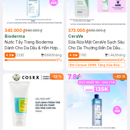
343.000 ₫
373.000 ₫
560.000 ₫
490.000 ₫
Bioderma
CeraVe
Nước Tẩy Trang Bioderma
Sữa Rửa Mặt CeraVe Sạch Sâu
Dành Cho Da Dầu & Hỗn Hợp
Cho Da Thường Đến Da Dầu
500ml
473ml
(228)
698/tháng
(116)
1.4k/tháng
4.9
4.9
5
%
64
%
Bill Cerave 299K Tặng Sữa Rửa
Mặt Cerave 30ml (SL có hạn)
-
53
%
-
42
%