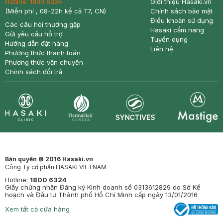
Hotline:
1800 6324
Giới thiệu Hasaki.vn
(Miễn phí , 08-22h kể cả T7, CN)
Chính sách bảo mật
Điều khoản sử dụng
Các câu hỏi thường gặp
Hasaki cẩm nang
Gửi yêu cầu hỗ trợ
Tuyển dụng
Hướng dẫn đặt hàng
Liên hệ
Phương thức thanh toán
Phương thức vận chuyển
Chính sách đổi trả
Synctives
Clinic
Dermahair
Mastige
Bản quyền © 2016 Hasaki.vn
Công Ty cổ phần HASAKI VIETNAM
Hotline:
1800 6324
Giấy chứng nhận Đăng ký Kinh doanh số 0313612829 do Sở Kế
hoạch và Đầu tư Thành phố Hồ Chí Minh cấp ngày 13/01/2016
Xem tất cả cửa hàng