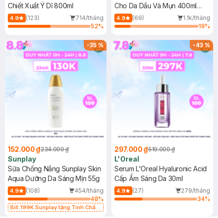
Chiết Xuất Ý Dĩ 800ml
Cho Da Dầu Và Mụn 400ml
(Mới)
(123)
714/tháng
(69)
1.1k/tháng
4.9
4.9
52
%
19
%
-
35
%
-
43
%
152.000 ₫
297.000 ₫
234.000 ₫
519.000 ₫
Sunplay
L'Oreal
Sữa Chống Nắng Sunplay Skin
Serum L'Oreal Hyaluronic Acid
Aqua Dưỡng Da Sáng Mịn 55g
Cấp Ẩm Sáng Da 30ml
(108)
454/tháng
(27)
279/tháng
4.9
4.9
48
%
34
%
Bill 199K Sunplay tặng Tinh Chất
Chống Nắng 7g trị giá 30K (SL có