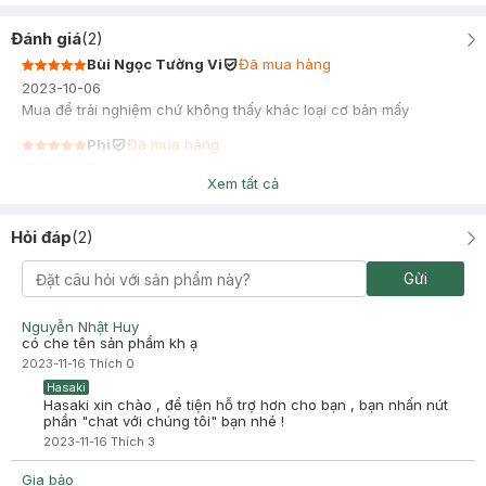
Đánh giá
(
2
)
Bùi Ngọc Tường Vi
Đã mua hàng
2023-10-06
Mua để trải nghiệm chứ không thấy khác loại cơ bản mấy
Phi
Đã mua hàng
2022-01-01
Xem tất cả
Hỏi đáp
(
2
)
Gửi
Nguyễn Nhật Huy
có che tên sản phẩm kh ạ
2023-11-16
Thích
0
Hasaki
Hasaki xin chào , để tiện hỗ trợ hơn cho bạn , bạn nhấn nút
phần "chat với chúng tôi" bạn nhé !
2023-11-16
Thích
3
Gia bảo