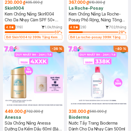
230.000 ₫
367.000 ₫
495.000 ₫
610.000 ₫
Skin1004
La Roche-Posay
Kem Chống Nắng Skin1004
Kem Chống Nắng La Roche-
Cho Da Nhạy Cảm SPF 50+
Posay Phổ Rộng, Nâng Tông
50ml
Kiềm Dầu 50ml
(119)
1.0k/tháng
(28)
702/tháng
4.8
4.9
69
%
28
%
Bill Skin1004 từ 399k Tặng Kem
Bill La roche-posay 399K Tặng
Chống Nắng Cho Da Nhạy Cảm
Gel rửa mặt da dầu nhạy cảm 50ml
SPF 50+ 20ml (SL Có Hạn)
(SL có hạn)
-
36
%
-
40
%
449.000 ₫
338.000 ₫
702.000 ₫
560.000 ₫
Anessa
Bioderma
Sữa Chống Nắng Anessa
Nước Tẩy Trang Bioderma
Dưỡng Da Kiềm Dầu 60ml (Bản
Dành Cho Da Nhạy Cảm 500ml