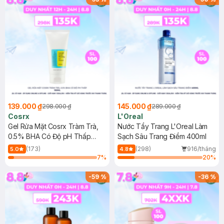
139.000 ₫
145.000 ₫
298.000 ₫
289.000 ₫
Cosrx
L'Oreal
Gel Rửa Mặt Cosrx Tràm Trà,
Nước Tẩy Trang L'Oreal Làm
0.5% BHA Có Độ pH Thấp
Sạch Sâu Trang Điểm 400ml
150ml
(173)
(298)
916/tháng
5.0
4.8
7
%
20
%
-
59
%
-
36
%