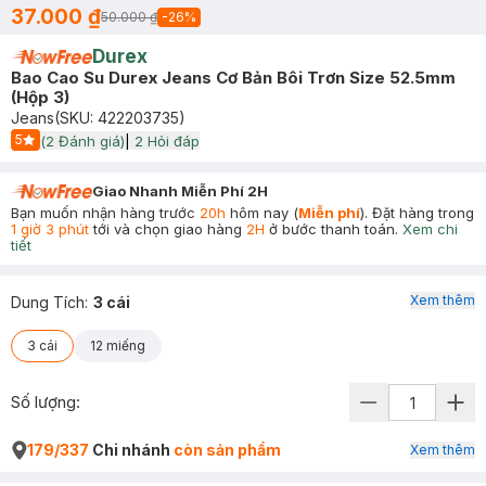
37.000 ₫
50.000 ₫
-
26
%
Durex
Bao Cao Su Durex Jeans Cơ Bản Bôi Trơn Size 52.5mm
(Hộp 3)
Jeans
(SKU:
422203735
)
5
(
2
Đánh giá)
|
2
Hỏi đáp
Start Icon
Giao Nhanh Miễn Phí 2H
Bạn muốn nhận hàng trước
20h
hôm nay (
Miễn phí
). Đặt hàng trong
1 giờ 3 phút
tới và chọn giao hàng
2H
ở bước thanh toán.
Xem chi
tiết
Xem thêm
Dung Tích
:
3 cái
3 cái
12 miếng
Số lượng:
179/337
Chi nhánh
còn sản phẩm
Xem thêm