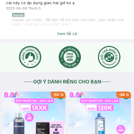
cái này có áp dụng giao hai giờ ko ạ
2022-06-06
Thích
0
Hasaki
Hasaki xin chào , để tiện hỗ trợ hơn cho bạn , bạn nhấn nút
phần "chat với chúng tôi" nhé !
2022-06-06
Thích
0
Xem tất cả
GỢI Ý DÀNH RIÊNG CHO BẠN
-
50
%
-
48
%