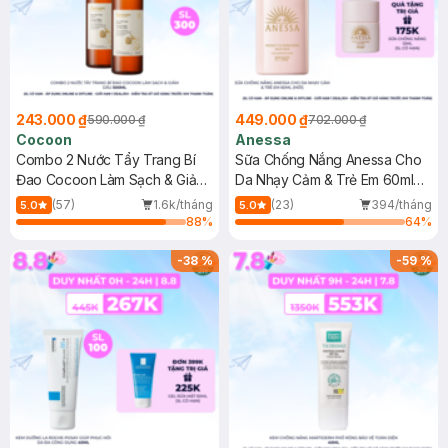
243.000 ₫
449.000 ₫
590.000 ₫
702.000 ₫
Cocoon
Anessa
Combo 2 Nước Tẩy Trang Bí
Sữa Chống Nắng Anessa Cho
Đao Cocoon Làm Sạch & Giảm
Da Nhạy Cảm & Trẻ Em 60ml
Dầu 500ml
(Mới)
(57)
1.6k/tháng
(23)
394/tháng
5.0
5.0
88
%
64
%
-
38
%
-
59
%