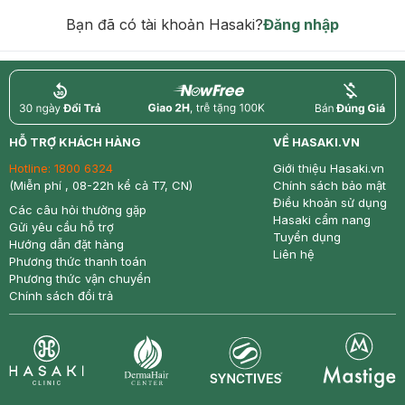
hạn)
Bạn đã có tài khoản Hasaki?
Đăng nhập
return
nowfree
price
HỖ TRỢ KHÁCH HÀNG
VỀ HASAKI.VN
Hotline:
1800 6324
Giới thiệu Hasaki.vn
(Miễn phí , 08-22h kể cả T7, CN)
Chính sách bảo mật
Điều khoản sử dụng
Các câu hỏi thường gặp
Hasaki cẩm nang
Gửi yêu cầu hỗ trợ
Tuyển dụng
Hướng dẫn đặt hàng
Liên hệ
Phương thức thanh toán
Phương thức vận chuyển
Chính sách đổi trả
Synctives
Clinic
Dermahair
Mastige