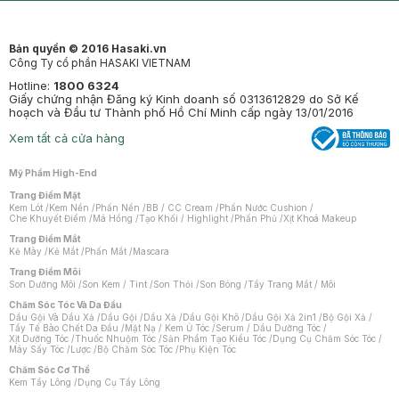
Bản quyền © 2016 Hasaki.vn
Công Ty cổ phần HASAKI VIETNAM
Hotline:
1800 6324
Giấy chứng nhận Đăng ký Kinh doanh số 0313612829 do Sở Kế
hoạch và Đầu tư Thành phố Hồ Chí Minh cấp ngày 13/01/2016
Xem tất cả cửa hàng
Mỹ Phẩm High-End
Trang Điểm Mặt
Kem Lót
/
Kem Nền
/
Phấn Nền
/
BB / CC Cream
/
Phấn Nước Cushion
/
Che Khuyết Điểm
/
Má Hồng
/
Tạo Khối / Highlight
/
Phấn Phủ
/
Xịt Khoá Makeup
Trang Điểm Mắt
Kẻ Mày
/
Kẻ Mắt
/
Phấn Mắt
/
Mascara
Trang Điểm Môi
Son Dưỡng Môi
/
Son Kem / Tint
/
Son Thỏi
/
Son Bóng
/
Tẩy Trang Mắt / Môi
Chăm Sóc Tóc Và Da Đầu
Dầu Gội Và Dầu Xả
/
Dầu Gội
/
Dầu Xả
/
Dầu Gội Khô
/
Dầu Gội Xả 2in1
/
Bộ Gội Xả
/
Tẩy Tế Bào Chết Da Đầu
/
Mặt Nạ / Kem Ủ Tóc
/
Serum / Dầu Dưỡng Tóc
/
Xịt Dưỡng Tóc
/
Thuốc Nhuộm Tóc
/
Sản Phẩm Tạo Kiểu Tóc
/
Dụng Cụ Chăm Sóc Tóc
/
Máy Sấy Tóc
/
Lược
/
Bộ Chăm Sóc Tóc
/
Phụ Kiện Tóc
Chăm Sóc Cơ Thể
Kem Tẩy Lông
/
Dụng Cụ Tẩy Lông