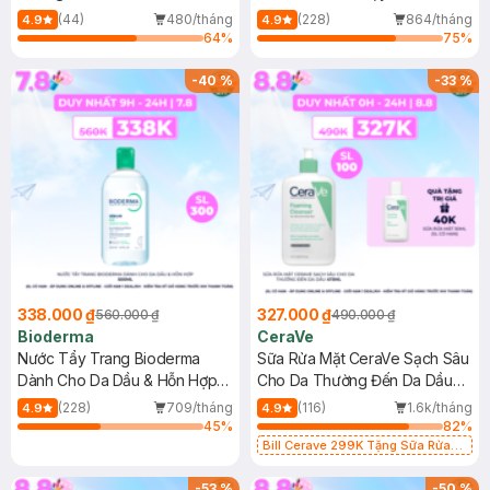
Mới)
(44)
480/tháng
(228)
864/tháng
4.9
4.9
64
%
75
%
-
40
%
-
33
%
338.000 ₫
327.000 ₫
560.000 ₫
490.000 ₫
Bioderma
CeraVe
Nước Tẩy Trang Bioderma
Sữa Rửa Mặt CeraVe Sạch Sâu
Dành Cho Da Dầu & Hỗn Hợp
Cho Da Thường Đến Da Dầu
500ml
473ml
(228)
709/tháng
(116)
1.6k/tháng
4.9
4.9
45
%
82
%
Bill Cerave 299K Tặng Sữa Rửa
Mặt Cerave 30ml (SL có hạn)
-
53
%
-
50
%