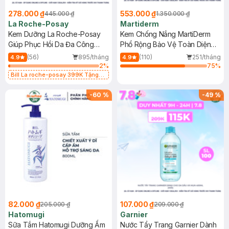
278.000 ₫
553.000 ₫
445.000 ₫
1.350.000 ₫
La Roche-Posay
Martiderm
Kem Dưỡng La Roche-Posay
Kem Chống Nắng MartiDerm
Giúp Phục Hồi Da Đa Công
Phổ Rộng Bảo Vệ Toàn Diện
Dụng 40ml
40ml
(56)
895/tháng
(110)
251/tháng
4.9
4.9
2
%
75
%
Bill La roche-posay 399K Tặng
Gel rửa mặt da dầu nhạy cảm 50ml
(SL có hạn)
-
60
%
-
49
%
82.000 ₫
107.000 ₫
205.000 ₫
209.000 ₫
Hatomugi
Garnier
Sữa Tắm Hatomugi Dưỡng Ẩm
Nước Tẩy Trang Garnier Dành