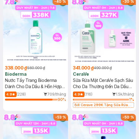
-
40
%
-
30
%
338.000 ₫
341.000 ₫
560.000 ₫
490.000 ₫
Bioderma
CeraVe
Nước Tẩy Trang Bioderma
Sữa Rửa Mặt CeraVe Sạch Sâu
Dành Cho Da Dầu & Hỗn Hợp
Cho Da Thường Đến Da Dầu
500ml
473ml
(228)
709/tháng
(116)
1.5k/tháng
4.9
4.9
90
%
1
%
Bill Cerave 299K Tặng Sữa Rửa
Mặt Cerave 30ml (SL có hạn)
-
53
%
-
50
%