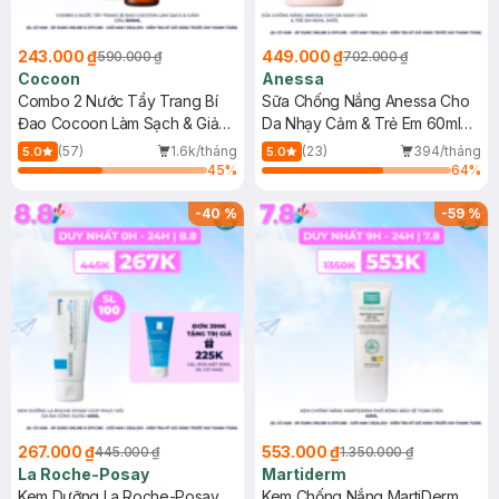
243.000 ₫
449.000 ₫
590.000 ₫
702.000 ₫
Cocoon
Anessa
Combo 2 Nước Tẩy Trang Bí
Sữa Chống Nắng Anessa Cho
Đao Cocoon Làm Sạch & Giảm
Da Nhạy Cảm & Trẻ Em 60ml
Dầu 500ml
(Mới)
(57)
1.6k/tháng
(23)
394/tháng
5.0
5.0
45
%
64
%
-
40
%
-
59
%
267.000 ₫
553.000 ₫
445.000 ₫
1.350.000 ₫
La Roche-Posay
Martiderm
Kem Dưỡng La Roche-Posay
Kem Chống Nắng MartiDerm