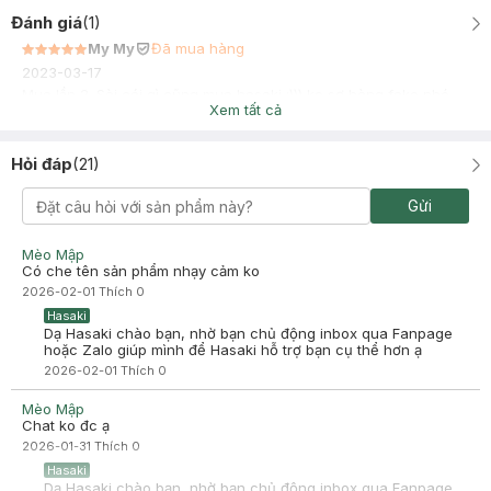
Đánh giá
(
1
)
My My
Đã mua hàng
2023-03-17
Mua lần 2. Sài cái gì cũng mua hasaki :))) ko sợ hàng fake nhé
Xem tất cả
Hỏi đáp
(
21
)
Gửi
Mèo Mập
Có che tên sản phẩm nhạy cảm ko
2026-02-01
Thích
0
Hasaki
Dạ Hasaki chào bạn, nhờ bạn chủ động inbox qua Fanpage
hoặc Zalo giúp mình để Hasaki hỗ trợ bạn cụ thể hơn ạ
2026-02-01
Thích
0
Mèo Mập
Chat ko đc ạ
2026-01-31
Thích
0
Hasaki
Dạ Hasaki chào bạn, nhờ bạn chủ động inbox qua Fanpage