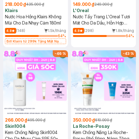
218.000 ₫
149.000 ₫
435.000 ₫
249.000 ₫
Klairs
L'Oreal
Nước Hoa Hồng Klairs Không
Nước Tẩy Trang L'Oreal Tươi
Mùi Cho Da Nhạy Cảm 180ml
Mát Cho Da Dầu, Hỗn Hợp
400ml
(148)
1.5k/tháng
(298)
1.8k/tháng
4.8
4.8
64
%
64
%
Bill Klairs từ 299k Tặng Mặt Nạ
Làm Dịu Da & Kiểm Soát Dầu Nhờn
25ml (SL Có Hạn)
-
46
%
-
43
%
266.000 ₫
350.000 ₫
495.000 ₫
610.000 ₫
Skin1004
La Roche-Posay
Kem Chống Nắng Skin1004
Kem Chống Nắng La Roche-
Cho Da Nhạy Cảm SPF 50+
Posay Phổ Rộng, Nâng Tông