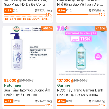
Giúp Phục Hồi Da Đa Công
Phổ Rộng Bảo Vệ Toàn Diện
Dụng 40ml
40ml
(56)
932/tháng
(110)
251/tháng
4.9
4.9
64
%
75
%
Bill La roche-posay 399K Tặng
Gel rửa mặt da dầu nhạy cảm 50ml
(SL có hạn)
-
60
%
-
49
%
82.000 ₫
107.000 ₫
205.000 ₫
209.000 ₫
Hatomugi
Garnier
Sữa Tắm Hatomugi Dưỡng Ẩm
Nước Tẩy Trang Garnier Dành
Chiết Xuất Ý Dĩ 800ml
Cho Da Dầu Và Mụn 400ml
(Mới)
(123)
714/tháng
(69)
1.1k/tháng
4.9
4.9
52
%
40
%