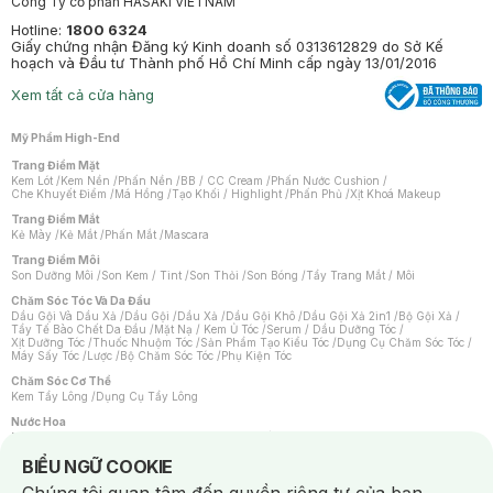
Công Ty cổ phần HASAKI VIETNAM
Hotline:
1800 6324
Giấy chứng nhận Đăng ký Kinh doanh số 0313612829 do Sở Kế
hoạch và Đầu tư Thành phố Hồ Chí Minh cấp ngày 13/01/2016
Xem tất cả cửa hàng
Mỹ Phẩm High-End
Trang Điểm Mặt
Kem Lót
/
Kem Nền
/
Phấn Nền
/
BB / CC Cream
/
Phấn Nước Cushion
/
Che Khuyết Điểm
/
Má Hồng
/
Tạo Khối / Highlight
/
Phấn Phủ
/
Xịt Khoá Makeup
Trang Điểm Mắt
Kẻ Mày
/
Kẻ Mắt
/
Phấn Mắt
/
Mascara
Trang Điểm Môi
Son Dưỡng Môi
/
Son Kem / Tint
/
Son Thỏi
/
Son Bóng
/
Tẩy Trang Mắt / Môi
Chăm Sóc Tóc Và Da Đầu
Dầu Gội Và Dầu Xả
/
Dầu Gội
/
Dầu Xả
/
Dầu Gội Khô
/
Dầu Gội Xả 2in1
/
Bộ Gội Xả
/
Tẩy Tế Bào Chết Da Đầu
/
Mặt Nạ / Kem Ủ Tóc
/
Serum / Dầu Dưỡng Tóc
/
Xịt Dưỡng Tóc
/
Thuốc Nhuộm Tóc
/
Sản Phẩm Tạo Kiểu Tóc
/
Dụng Cụ Chăm Sóc Tóc
/
Máy Sấy Tóc
/
Lược
/
Bộ Chăm Sóc Tóc
/
Phụ Kiện Tóc
Chăm Sóc Cơ Thể
Kem Tẩy Lông
/
Dụng Cụ Tẩy Lông
Nước Hoa
Nước Hoa Nữ
/
Nước Hoa Nam
/
Nước Hoa Cao Cấp
/
Xịt Thơm Toàn Thân
/
Nước Hoa Vùng Kín
Notice about cookies usage
BIỂU NGỮ COOKIE
Chăm Sóc Cá Nhân
Chống Muỗi
/
Khẩu Trang
/
Máy Massage
/
Mặt Nạ Xông Hơi
/
Nước Rửa Tay
/