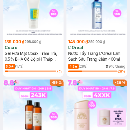
139.000 ₫
145.000 ₫
298.000 ₫
289.000 ₫
Cosrx
L'Oreal
Gel Rửa Mặt Cosrx Tràm Trà,
Nước Tẩy Trang L'Oreal Làm
0.5% BHA Có Độ pH Thấp
Sạch Sâu Trang Điểm 400ml
150ml
(173)
(298)
916/tháng
5.0
4.8
7
%
28
%
-
59
%
-
36
%