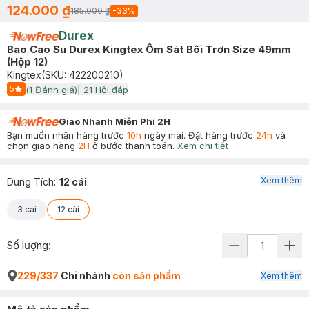
124.000 ₫
185.000 ₫
-
33
%
Durex
Bao Cao Su Durex Kingtex Ôm Sát Bôi Trơn Size 49mm
(Hộp 12)
Kingtex
(SKU:
422200210
)
5
(
1
Đánh giá)
|
21
Hỏi đáp
Start Icon
Giao Nhanh Miễn Phí 2H
Bạn muốn nhận hàng trước
10h
ngày mai. Đặt hàng trước
24h
và
chọn giao hàng
2H
ở bước thanh toán.
Xem chi tiết
Xem thêm
Dung Tích
:
12 cái
3 cái
12 cái
Số lượng:
229/337
Chi nhánh
còn sản phẩm
Xem thêm