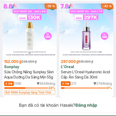
-
35
%
-
43
%
152.000 ₫
297.000 ₫
234.000 ₫
519.000 ₫
Sunplay
L'Oreal
Sữa Chống Nắng Sunplay Skin
Serum L'Oreal Hyaluronic Acid
Aqua Dưỡng Da Sáng Mịn 55g
Cấp Ẩm Sáng Da 30ml
(108)
454/tháng
(27)
279/tháng
4.9
4.9
48
%
8
%
Bill 199K Sunplay tặng Tinh Chất
Chống Nắng 7g trị giá 30K (SL có
hạn)
Bạn đã có tài khoản Hasaki?
Đăng nhập