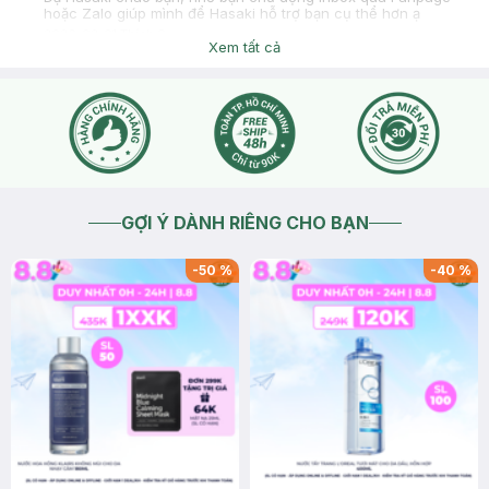
hoặc Zalo giúp mình để Hasaki hỗ trợ bạn cụ thể hơn ạ
2026-02-01
Thích
0
Xem tất cả
GỢI Ý DÀNH RIÊNG CHO BẠN
-
50
%
-
40
%