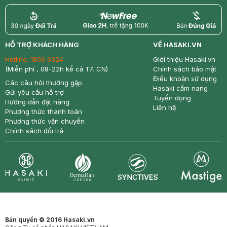
return
nowfree
price
HỖ TRỢ KHÁCH HÀNG
VỀ HASAKI.VN
Hotline:
1800 6324
Giới thiệu Hasaki.vn
(Miễn phí , 08-22h kể cả T7, CN)
Chính sách bảo mật
Điều khoản sử dụng
Các câu hỏi thường gặp
Hasaki cẩm nang
Gửi yêu cầu hỗ trợ
Tuyển dụng
Hướng dẫn đặt hàng
Liên hệ
Phương thức thanh toán
Phương thức vận chuyển
Chính sách đổi trả
Synctives
Clinic
Dermahair
Mastige
Bản quyền © 2016 Hasaki.vn