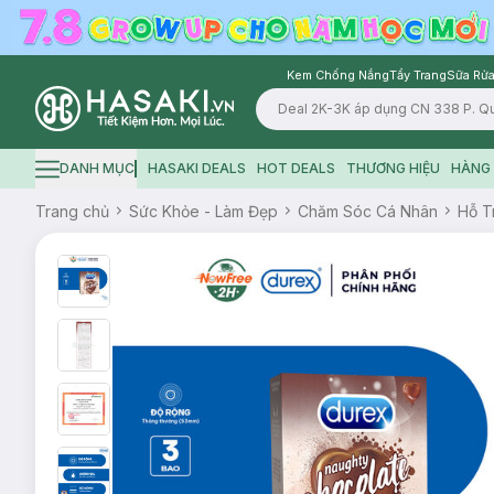
Kem Chống Nắng
Tẩy Trang
Sữa Rửa
Logo
DANH MỤC
HASAKI DEALS
HOT DEALS
THƯƠNG HIỆU
HÀNG 
Hamburger icon
Trang chủ
Sức Khỏe - Làm Đẹp
Chăm Sóc Cá Nhân
Hỗ T