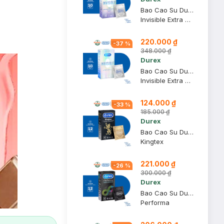
Bao Cao Su Durex Siêu Mỏng Bôi Trơn Size 52mm (Hộp 10)
Invisible Extra Thin Extra Lubricated
220.000 ₫
-
37
%
348.000 ₫
Durex
Bao Cao Su Durex Invisible Siêu Mỏng Size 52mm (Hộp 10)
Invisible Extra Thin Extra Sensitive
124.000 ₫
-
33
%
185.000 ₫
Durex
Bao Cao Su Durex Kingtex Ôm Sát Bôi Trơn Size 49mm (Hộp 12)
Kingtex
221.000 ₫
-
26
%
300.000 ₫
Durex
Bao Cao Su Durex Performa Kéo Dài Thời Gian Size 52mm (Hộp 12)
Performa