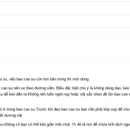
ry
là lựa chọn hàng đầu cho giới trẻ - những người yêu thích trải nghiệ
ch, thành bao trơn láng,
giúp bao ôm sát hơn vào "cậu bé", hạn chế tình 
a / Dâu Tây) mang đến trải nghiệm mới mẻ đầy hứng thú cho cuộc yêu
o su, nếu bao cao su còn hơi bên trong thì mới dùng.
hịu trong suốt toàn bộ quá trình "yêu".
 cao su nên xe theo đường viền. Điều đặc biệt chú ý là không dùng dao, kéo
 để kéo dần ra.Không nên luồn ngón tay hoặc vật sắc nhọn đề lộn bao cao su
an toàn cho làn da nhạy cảm.
có ở trong bao cao su.Trước khi đeo bao cao su bạn cần phải bóp xẹp để cho 
hết dương vật.
u không có bạn có thể kéo giãn một chút. Vì đó là nơi để chứa tinh dịch ng