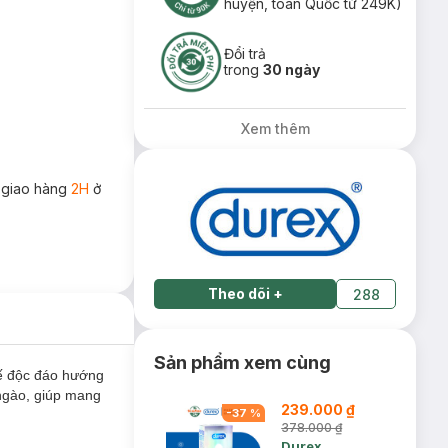
huyện, toàn Quốc từ 249K)
Đổi trả
trong
30 ngày
Xem thêm
 giao hàng
2H
ở
Theo dõi
+
288
Sản phẩm xem cùng
kế độc đáo hướng
 ngào, giúp mang
239.000 ₫
-
37
%
378.000 ₫
Durex