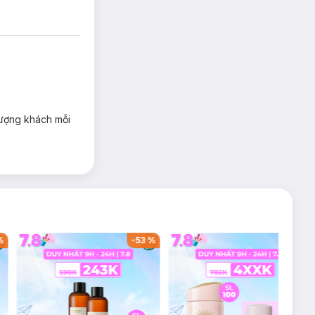
lượng khách mỗi
%
-
53
%
-
38
%