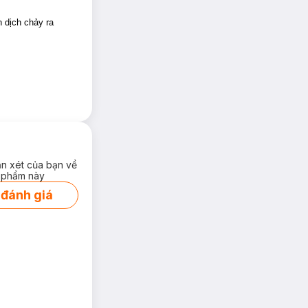
rên da.
h dịch chảy ra
cho sản phẩm
ận xét của bạn về
 phẩm này
 đánh giá