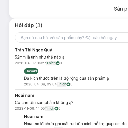
Xuất xứ thương hiệu:
Anh
Sản p
Hạn sử dụng:
5 năm kể từ ngày sản xuất
Hỏi đáp
(3)
Thông tin NSX:
xem chi tiết trên vỏ hộp
Lưu ý: Tác dụng có thể khác nhau tuỳ cơ địa của người dùn
Trần Thị Ngọc Quý
52mm là tính như thế nào ạ
2026-04-07, 16:27
Thích
0
Hasaki
Dạ kích thước trên là độ rộng của sản phẩm ạ
2026-04-08, 09:04
Thích
0
Hoài nam
Có che tên sản phẩm không ạ?
2023-11-09, 14:05
Thích
0
Hoài nam
Nma em lỡ chưa ghi mất rui bên mình hỗ trợ giúp em đc