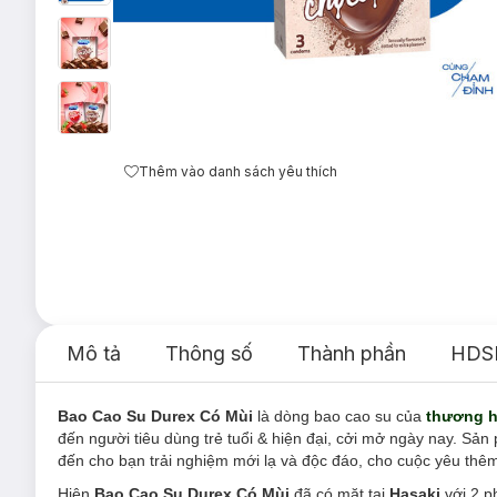
Thêm vào danh sách yêu thích
Mô tả
Thông số
Thành phần
HDS
Bao Cao Su Durex Có Mùi
là dòng bao cao su của
thương h
đến người tiêu dùng trẻ tuổi & hiện đại, cởi mở ngày nay. S
đến cho bạn trải nghiệm mới lạ và độc đáo, cho cuộc yêu thê
Hiện
Bao Cao Su Durex Có Mùi
đã có mặt tại
Hasaki
với 2 p