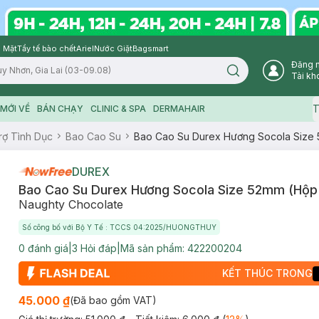
 Mặt
Tẩy tế bào chết
Ariel
Nước Giặt
Bagsmart
Đăng 
Search icon
Tài kh
T
MỚI VỀ
BÁN CHẠY
CLINIC & SPA
DERMAHAIR
rợ Tình Dục
Bao Cao Su
Bao Cao Su Durex Hương Socola Size 
DUREX
Bao Cao Su Durex Hương Socola Size 52mm (Hộp 
Naughty Chocolate
Số công bố với Bộ Y Tế : TCCS 04:2025/HUONGTHUY
0
đánh giá
|
3
Hỏi đáp
|
Mã sản phẩm:
422200204
KẾT THÚC TRONG
45.000 ₫
(Đã bao gồm VAT)