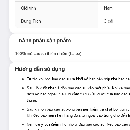
Giới tính
Nam
Dung Tích
3 cái
Đặc điểm nổi bật:
Thành phần sản phẩm
Bao Cao Su Durex
Naughty Chocolate /
Sensual Strawber
ghét sự rập khuôn với các ưu điểm tuyệt vời như sau:
100% mủ cao su thiên nhiên (Latex)
Thiết kế bao với
kiểu dáng thẳng
có đầu chứa tinh dị
trong khi quan hệ.
Hướng dẫn sử dụng
Cấu trúc hạt nổi
cùng
mùi hương ngọt ngào
(Sô-cô-l
dạt dào xúc cảm.
Trước khi bóc bao cao su ra khỏi vỏ bạn nên bóp nhẹ bao ca
Độ rộng
cỡ lớn
52mm
mang lại cảm giác thoải mái, dễ c
Sau đó vuốt nhẹ và dồn bao cao su vào một phía. Khi xé bao
rách vỏ bao ngoài. Sau đó cầm từ từ đầu dưới của bao cao su
Được làm bằng chất liệu Latex (mủ cao su thiên nhiên) 
thủng.
Sau khi lộn bao cao su xong bạn nên kiểm tra chất bôi trơn 
Khi đeo bao nên nhẹ nhàng đưa từ ngoài vào trong cho đến 
Nên lưu ý với điểm nhô nhỏ ở đầu bao cao su. Nếu bao cao s
Độ an toàn: