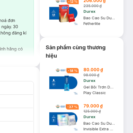
206.000 ₫
-
12
%
235.000 ₫
Durex
Bao Cao Su Durex Fetherlite Siêu Mỏng Size 52.5mm (Hộp 12)
 hoá đơn
Fetherlite
 ngày. 30
không đăng kí
Sản phẩm cùng thương
ính hãng có
hiệu
80.000 ₫
-
18
%
98.000 ₫
Durex
Gel Bôi Trơn Durex Play Classic Gốc Nước Chai 50ml
Play Classic
79.000 ₫
-
37
%
125.000 ₫
Durex
Bao Cao Su Durex Invisible Siêu Mỏng Size 52mm (Hộp 3)
Invisible Extra Thin Extra Sensitive