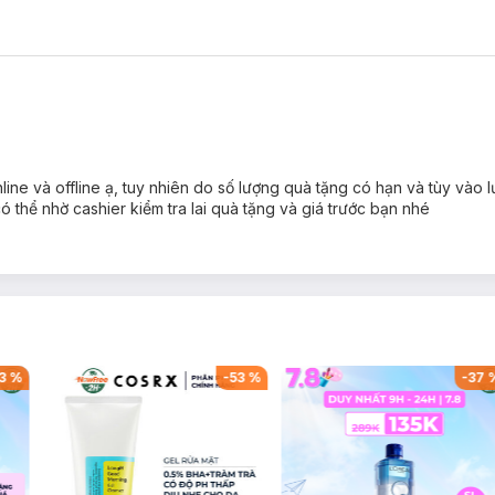
ne và offline ạ, tuy nhiên do số lượng quà tặng có hạn và tùy vào 
 thể nhờ cashier kiểm tra lai quà tặng và giá trước bạn nhé
3
%
-
53
%
-
37