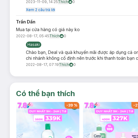
2023-11-09, 14:25
Thích
0
Xem
2
câu trả lời
Trần Dần
Mua tại cửa hàng có giá này ko
2022-08-17, 05:45
Thích
0
Hasaki
Chào bạn, Deal và quà khuyến mãi được áp dụng cả onli
chi nhánh không cố định nên trước khi thanh toán bạn có
2022-08-17, 07:19
Thích
0
Có thể bạn thích
-
37
%
-
39
%
-
2