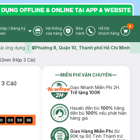
0
nhập
/
Đăng ký
Hệ thống
Bảo
Hỗ trợ
User Icon
Store Icon
Warranty Icon
Phone Icon
Cart I
oản
cửa hàng
hành
khách hàng
ải ứng dụng
Phường 8, Quận 10, Thành phố Hồ Chí Minh
Map icon
52mm (Hộp 3 Cái)
MIỄN PHÍ VẬN CHUYỂN
3 Cái)
Giao Nhanh Miễn Phí 2H.
Trễ tặng 100K
Hasaki đền bù
100%
hãng
đền bù
100%
nếu phát hiện
hàng giả
:
:
:
0
00
59
36
Giao Hàng Miễn Phí
(từ
90K tại 60 Tỉnh Thành trừ