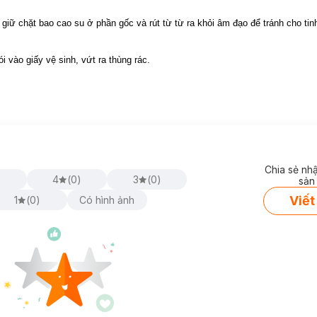
cùng 5 công đoạn kiểm tra chất lượng, cũng như được kiểm nghiệm t
giữ chặt bao cao su ở phần gốc và rút từ từ ra khỏi âm đạo để tránh cho tin
n nhiên, đáp ứng những yêu cầu và điều kiện sản xuất khắt khe dành 
i vào giấy vệ sinh, vứt ra thùng rác.
 hiệu quả.
goài ý muốn, HIV hoặc bệnh lây truyền qua đường tình dục.
Chia sẻ nh
)
4
(
0
)
3
(
0
)
sản
uan hệ qua cửa sau hay bằng miệng.
Viết
1
(
0
)
Có hình ảnh
ránh làm giảm chất lượng.
sier)