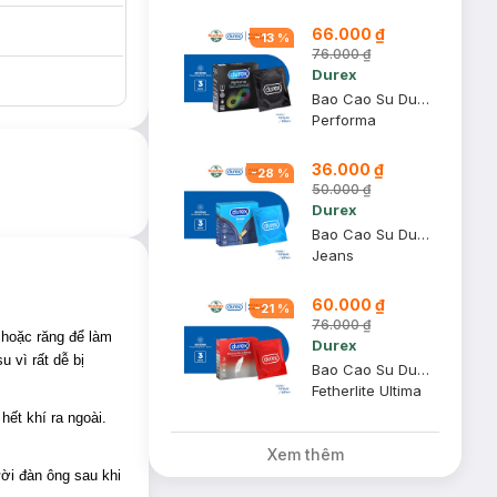
66.000 ₫
-
13
%
76.000 ₫
Durex
Bao Cao Su Durex Kéo Dài Thời Gian Size 52mm (Hộp 3 Cái)
Performa
m cảm giác mới lạ,
36.000 ₫
-
28
%
50.000 ₫
Durex
trạng tuột bao
Bao Cao Su Durex Jeans Cơ Bản Bôi Trơn Size 52.5mm (Hộp 3)
Jeans
 thêm thăng hoa,
60.000 ₫
-
21
%
76.000 ₫
 hoặc răng để làm
Durex
 vì rất dễ bị
Bao Cao Su Durex Fetherlite Ultima Siêu Mỏng Size 52mm (Hộp 3)
Fetherlite Ultima
hết khí ra ngoài.
Xem thêm
ười đàn ông sau khi