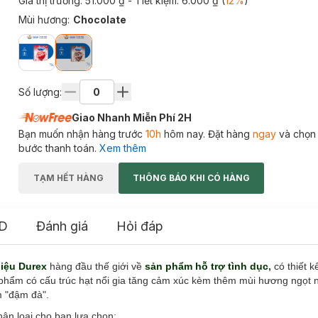
Giá thị trường:
51.000 ₫
- Tiết kiệm:
6.000 ₫
(
12
%
)
Mùi hương
:
Chocolate
Số lượng:
Giao Nhanh Miễn Phí 2H
Bạn muốn nhận hàng trước
10h
hôm nay. Đặt hàng
ngay
và chọn
bước thanh toán.
Xem thêm
TẠM HẾT HÀNG
THÔNG BÁO KHI CÓ HÀNG
D
Đánh giá
Hỏi đáp
iệu Durex
hàng đầu thế giới về
sản phẩm hỗ trợ tình dục
,
có thiết 
ản phẩm có cấu trúc hạt nổi gia tăng cảm xúc kèm thêm mùi hương ngọt
m "đậm đà".
hân loại cho bạn lựa chọn: