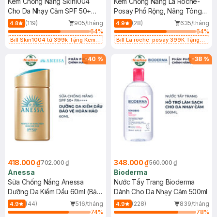
Kem Chống Nắng Skin1004
Kem Chống Nắng La Roche-
Cho Da Nhạy Cảm SPF 50+
Posay Phổ Rộng, Nâng Tông
50ml
Kiềm Dầu 50ml
(119)
905/tháng
(28)
635/tháng
4.8
4.9
64
%
64
%
Bill Skin1004 từ 399k Tặng Kem
Bill La roche-posay 399K Tặng
Chống Nắng Cho Da Nhạy Cảm
Gel rửa mặt da dầu nhạy cảm 50ml
SPF 50+ 20ml (SL Có Hạn)
(SL có hạn)
-
40
%
-
38
%
418.000 ₫
348.000 ₫
702.000 ₫
560.000 ₫
Anessa
Bioderma
Sữa Chống Nắng Anessa
Nước Tẩy Trang Bioderma
Dưỡng Da Kiềm Dầu 60ml (Bản
Dành Cho Da Nhạy Cảm 500ml
Mới)
(44)
516/tháng
(228)
839/tháng
4.9
4.9
74
%
78
%