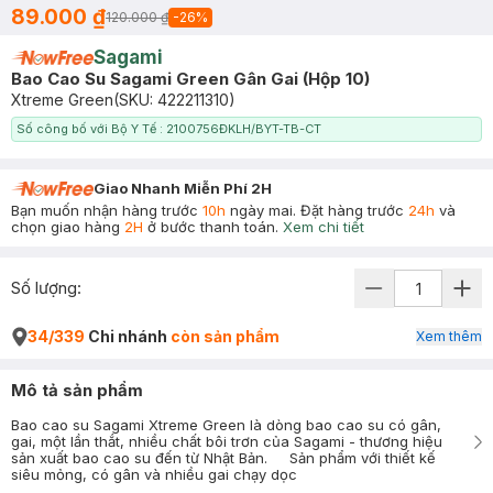
89.000 ₫
120.000 ₫
-
26
%
Sagami
Bao Cao Su Sagami Green Gân Gai (Hộp 10)
Xtreme Green
(SKU:
422211310
)
Số công bố với Bộ Y Tế : 2100756ĐKLH/BYT-TB-CT
Giao Nhanh Miễn Phí 2H
Bạn muốn nhận hàng trước
10h
ngày mai. Đặt hàng trước
24h
và
chọn giao hàng
2H
ở bước thanh toán.
Xem chi tiết
Số lượng:
34/339
Chi nhánh
còn sản phẩm
Xem thêm
Mô tả sản phẩm
Bao cao su Sagami Xtreme Green là dòng bao cao su có gân,
gai, một lần thắt, nhiều chất bôi trơn của Sagami - thương hiệu
sản xuất bao cao su đến từ Nhật Bản. Sản phẩm với thiết kế
siêu mỏng, có gân và nhiều gai chạy dọc