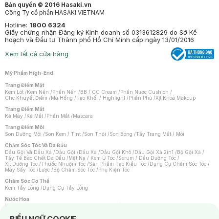
Bản quyền © 2016 Hasaki.vn
Công Ty cổ phần HASAKI VIETNAM
Hotline:
1800 6324
Giấy chứng nhận Đăng ký Kinh doanh số 0313612829 do Sở Kế
hoạch và Đầu tư Thành phố Hồ Chí Minh cấp ngày 13/01/2016
Xem tất cả cửa hàng
Mỹ Phẩm High-End
Trang Điểm Mặt
Kem Lót
/
Kem Nền
/
Phấn Nền
/
BB / CC Cream
/
Phấn Nước Cushion
/
Che Khuyết Điểm
/
Má Hồng
/
Tạo Khối / Highlight
/
Phấn Phủ
/
Xịt Khoá Makeup
Trang Điểm Mắt
Kẻ Mày
/
Kẻ Mắt
/
Phấn Mắt
/
Mascara
Trang Điểm Môi
Son Dưỡng Môi
/
Son Kem / Tint
/
Son Thỏi
/
Son Bóng
/
Tẩy Trang Mắt / Môi
Chăm Sóc Tóc Và Da Đầu
Dầu Gội Và Dầu Xả
/
Dầu Gội
/
Dầu Xả
/
Dầu Gội Khô
/
Dầu Gội Xả 2in1
/
Bộ Gội Xả
/
Tẩy Tế Bào Chết Da Đầu
/
Mặt Nạ / Kem Ủ Tóc
/
Serum / Dầu Dưỡng Tóc
/
Xịt Dưỡng Tóc
/
Thuốc Nhuộm Tóc
/
Sản Phẩm Tạo Kiểu Tóc
/
Dụng Cụ Chăm Sóc Tóc
/
Máy Sấy Tóc
/
Lược
/
Bộ Chăm Sóc Tóc
/
Phụ Kiện Tóc
Chăm Sóc Cơ Thể
Kem Tẩy Lông
/
Dụng Cụ Tẩy Lông
Nước Hoa
Nước Hoa Nữ
/
Nước Hoa Nam
/
Nước Hoa Cao Cấp
/
Xịt Thơm Toàn Thân
/
Nước Hoa Vùng Kín
Notice about cookies usage