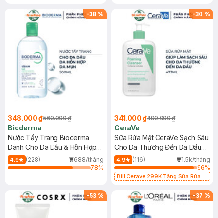
-
38
%
-
30
%
348.000 ₫
341.000 ₫
560.000 ₫
490.000 ₫
Bioderma
CeraVe
Nước Tẩy Trang Bioderma
Sữa Rửa Mặt CeraVe Sạch Sâu
Dành Cho Da Dầu & Hỗn Hợp
Cho Da Thường Đến Da Dầu
500ml
473ml
(228)
688/tháng
(116)
1.5k/tháng
4.9
4.9
78
%
96
%
Bill Cerave 299K Tặng Sữa Rửa
Mặt Cerave 30ml (SL có hạn)
-
53
%
-
37
%