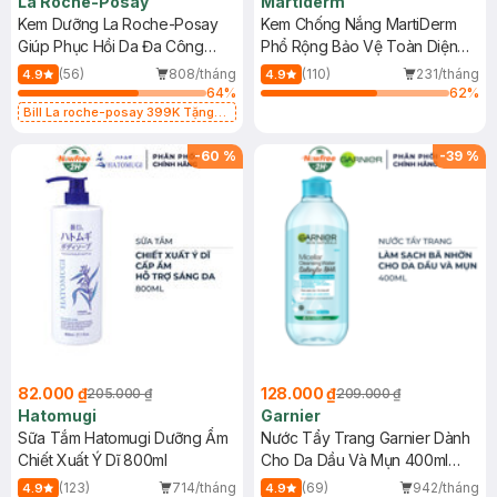
La Roche-Posay
Martiderm
Kem Dưỡng La Roche-Posay
Kem Chống Nắng MartiDerm
Giúp Phục Hồi Da Đa Công
Phổ Rộng Bảo Vệ Toàn Diện
Dụng 40ml
40ml
(56)
808/tháng
(110)
231/tháng
4.9
4.9
64
%
62
%
Bill La roche-posay 399K Tặng
Gel rửa mặt da dầu nhạy cảm 50ml
(SL có hạn)
-
60
%
-
39
%
82.000 ₫
128.000 ₫
205.000 ₫
209.000 ₫
Hatomugi
Garnier
Sữa Tắm Hatomugi Dưỡng Ẩm
Nước Tẩy Trang Garnier Dành
Chiết Xuất Ý Dĩ 800ml
Cho Da Dầu Và Mụn 400ml
(Mới)
(123)
714/tháng
(69)
942/tháng
4.9
4.9