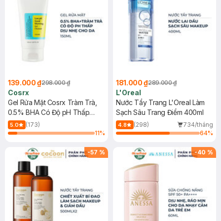
139.000 ₫
181.000 ₫
298.000 ₫
289.000 ₫
Cosrx
L'Oreal
Gel Rửa Mặt Cosrx Tràm Trà,
Nước Tẩy Trang L'Oreal Làm
0.5% BHA Có Độ pH Thấp
Sạch Sâu Trang Điểm 400ml
150ml
(173)
(298)
734/tháng
5.0
4.8
11
%
64
%
-
57
%
-
40
%