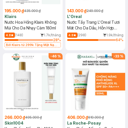
195.000 ₫
143.000 ₫
435.000 ₫
249.000 ₫
Klairs
L'Oreal
Nước Hoa Hồng Klairs Không
Nước Tẩy Trang L'Oreal Tươi
Mùi Cho Da Nhạy Cảm 180ml
Mát Cho Da Dầu, Hỗn Hợp
400ml
(148)
1.7k/tháng
(298)
1.9k/tháng
4.8
4.8
28
%
64
%
Bill Klairs từ 299k Tặng Mặt Nạ
Làm Dịu Da & Kiểm Soát Dầu Nhờn
25ml (SL Có Hạn)
-
46
%
-
33
%
266.000 ₫
406.000 ₫
495.000 ₫
610.000 ₫
Skin1004
La Roche-Posay