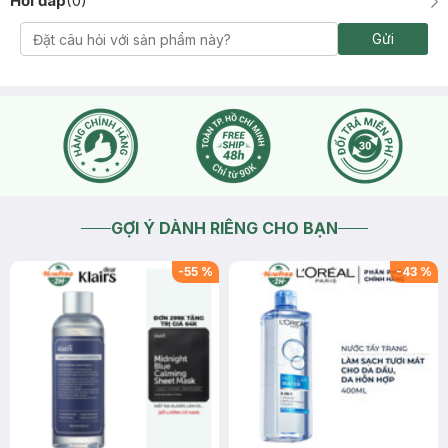
Hỏi đáp
(
0
)
Gửi
GỢI Ý DÀNH RIÊNG CHO BẠN
-
55
%
-
43
%