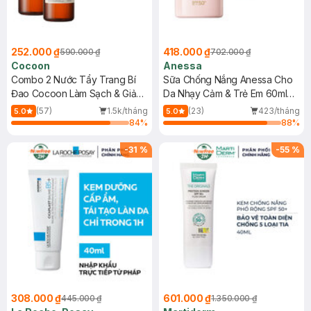
252.000 ₫
418.000 ₫
590.000 ₫
702.000 ₫
Cocoon
Anessa
Combo 2 Nước Tẩy Trang Bí
Sữa Chống Nắng Anessa Cho
Đao Cocoon Làm Sạch & Giảm
Da Nhạy Cảm & Trẻ Em 60ml
Dầu 500ml
(Mới)
(57)
1.5k/tháng
(23)
423/tháng
5.0
5.0
84
%
88
%
-
31
%
-
55
%
308.000 ₫
601.000 ₫
445.000 ₫
1.350.000 ₫