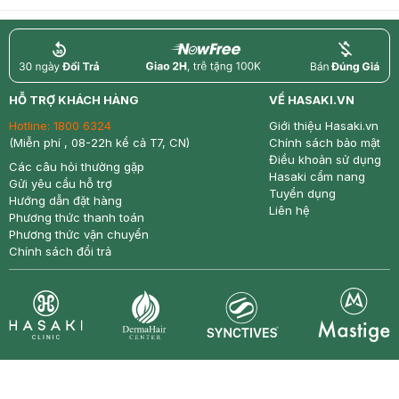
return
nowfree
price
HỖ TRỢ KHÁCH HÀNG
VỀ HASAKI.VN
Hotline:
1800 6324
Giới thiệu Hasaki.vn
(Miễn phí , 08-22h kể cả T7, CN)
Chính sách bảo mật
Điều khoản sử dụng
Các câu hỏi thường gặp
Hasaki cẩm nang
Gửi yêu cầu hỗ trợ
Tuyển dụng
Hướng dẫn đặt hàng
Liên hệ
Phương thức thanh toán
Phương thức vận chuyển
Chính sách đổi trả
Synctives
Clinic
Dermahair
Mastige