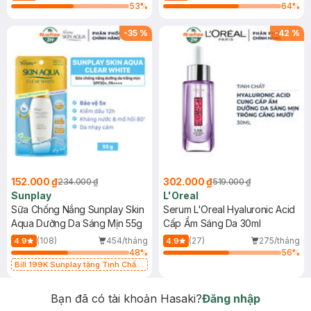
53
%
64
%
-
35
%
-
42
%
152.000 ₫
302.000 ₫
234.000 ₫
519.000 ₫
Sunplay
L'Oreal
Sữa Chống Nắng Sunplay Skin
Serum L'Oreal Hyaluronic Acid
Aqua Dưỡng Da Sáng Mịn 55g
Cấp Ẩm Sáng Da 30ml
(108)
454/tháng
(27)
275/tháng
4.9
4.9
48
%
56
%
Bill 199K Sunplay tặng Tinh Chất
Chống Nắng 7g trị giá 30K (SL có
hạn)
Bạn đã có tài khoản Hasaki?
Đăng nhập