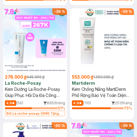
-
38
%
-
59
%
278.000 ₫
553.000 ₫
445.000 ₫
1.350.000 ₫
La Roche-Posay
Martiderm
Kem Dưỡng La Roche-Posay
Kem Chống Nắng MartiDerm
Giúp Phục Hồi Da Đa Công
Phổ Rộng Bảo Vệ Toàn Diện
Dụng 40ml
40ml
(56)
895/tháng
(110)
251/tháng
4.9
4.9
51
%
75
%
Bill La roche-posay 399K Tặng
Gel rửa mặt da dầu nhạy cảm 50ml
(SL có hạn)
-
60
%
-
39
%