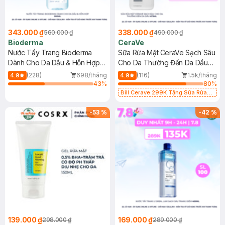
343.000 ₫
338.000 ₫
560.000 ₫
490.000 ₫
Bioderma
CeraVe
Nước Tẩy Trang Bioderma
Sữa Rửa Mặt CeraVe Sạch Sâu
Dành Cho Da Dầu & Hỗn Hợp
Cho Da Thường Đến Da Dầu
500ml
473ml
(228)
698/tháng
(116)
1.5k/tháng
4.9
4.9
43
%
80
%
Bill Cerave 299K Tặng Sữa Rửa
Mặt Cerave 30ml (SL có hạn)
-
53
%
-
42
%
139.000 ₫
169.000 ₫
298.000 ₫
289.000 ₫