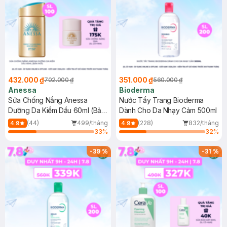
432.000 ₫
351.000 ₫
702.000 ₫
560.000 ₫
Anessa
Bioderma
Sữa Chống Nắng Anessa
Nước Tẩy Trang Bioderma
Dưỡng Da Kiềm Dầu 60ml (Bản
Dành Cho Da Nhạy Cảm 500ml
Mới)
(44)
499/tháng
(228)
832/tháng
4.9
4.9
33
%
32
%
-
39
%
-
31
%