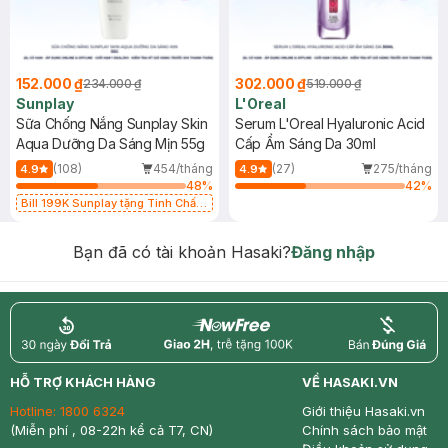
152.000 ₫
302.000 ₫
234.000 ₫
519.000 ₫
Sunplay
L'Oreal
Sữa Chống Nắng Sunplay Skin
Serum L'Oreal Hyaluronic Acid
Aqua Dưỡng Da Sáng Mịn 55g
Cấp Ẩm Sáng Da 30ml
(108)
454/tháng
(27)
275/tháng
4.9
4.9
48
%
42
%
Bill 199K Sunplay tặng Tinh Chất
Chống Nắng 7g trị giá 30K (SL có
hạn)
Bạn đã có tài khoản Hasaki?
Đăng nhập
return
nowfree
price
HỖ TRỢ KHÁCH HÀNG
VỀ HASAKI.VN
Hotline:
1800 6324
Giới thiệu Hasaki.vn
(Miễn phí , 08-22h kể cả T7, CN)
Chính sách bảo mật