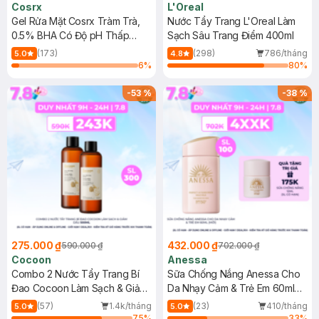
Cosrx
L'Oreal
Gel Rửa Mặt Cosrx Tràm Trà,
Nước Tẩy Trang L'Oreal Làm
0.5% BHA Có Độ pH Thấp
Sạch Sâu Trang Điểm 400ml
150ml
(173)
(298)
786/tháng
5.0
4.8
6
%
80
%
-
53
%
-
38
%
275.000 ₫
432.000 ₫
590.000 ₫
702.000 ₫
Cocoon
Anessa
Combo 2 Nước Tẩy Trang Bí
Sữa Chống Nắng Anessa Cho
Đao Cocoon Làm Sạch & Giảm
Da Nhạy Cảm & Trẻ Em 60ml
Dầu 500ml
(Mới)
(57)
1.4k/tháng
(23)
410/tháng
5.0
5.0
75
%
33
%