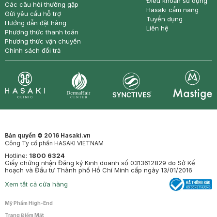
Điều khoản sử dụng
Các câu hỏi thường gặp
Hasaki cẩm nang
Gửi yêu cầu hỗ trợ
Tuyển dụng
Hướng dẫn đặt hàng
Liên hệ
Phương thức thanh toán
Phương thức vận chuyển
Chính sách đổi trả
Synctives
Clinic
Dermahair
Mastige
Bản quyền © 2016 Hasaki.vn
Công Ty cổ phần HASAKI VIETNAM
Hotline:
1800 6324
Giấy chứng nhận Đăng ký Kinh doanh số 0313612829 do Sở Kế
hoạch và Đầu tư Thành phố Hồ Chí Minh cấp ngày 13/01/2016
Xem tất cả cửa hàng
Mỹ Phẩm High-End
Trang Điểm Mặt