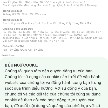
Kem Lót
/
Kem Nền
/
Phấn Nền
/
BB / CC Cream
/
Phấn Nước Cushion
/
Che Khuyết Điểm
/
Má Hồng
/
Tạo Khối / Highlight
/
Phấn Phủ
/
Xịt Khoá Makeup
Trang Điểm Mắt
Kẻ Mày
/
Kẻ Mắt
/
Phấn Mắt
/
Mascara
Trang Điểm Môi
Son Dưỡng Môi
/
Son Kem / Tint
/
Son Thỏi
/
Son Bóng
/
Tẩy Trang Mắt / Môi
Chăm Sóc Tóc Và Da Đầu
Dầu Gội Và Dầu Xả
/
Dầu Gội
/
Dầu Xả
/
Dầu Gội Khô
/
Dầu Gội Xả 2in1
/
Bộ Gội Xả
/
Tẩy Tế Bào Chết Da Đầu
/
Mặt Nạ / Kem Ủ Tóc
/
Serum / Dầu Dưỡng Tóc
/
Xịt Dưỡng Tóc
/
Thuốc Nhuộm Tóc
/
Sản Phẩm Tạo Kiểu Tóc
/
Dụng Cụ Chăm Sóc Tóc
/
Máy Sấy Tóc
/
Lược
/
Bộ Chăm Sóc Tóc
/
Phụ Kiện Tóc
Chăm Sóc Cơ Thể
Kem Tẩy Lông
/
Dụng Cụ Tẩy Lông
Nước Hoa
Nước Hoa Nữ
/
Nước Hoa Nam
/
Nước Hoa Cao Cấp
/
Xịt Thơm Toàn Thân
/
Nước Hoa Vùng Kín
Notice about cookies usage
BIỂU NGỮ COOKIE
Chăm Sóc Cá Nhân
Chúng tôi quan tâm đến quyền riêng tư của bạn.
Chống Muỗi
/
Khẩu Trang
/
Máy Massage
/
Mặt Nạ Xông Hơi
/
Nước Rửa Tay
/
Sản Phẩm Chăm Sóc Khác
/
Bàn Chải Đánh Răng
/
Bàn Chải Điện
/
Chúng tôi sử dụng các cookie cần thiết để vận hành
Hỗ Trợ Trắng Răng
/
Kem Đánh Răng
/
Máy Tăm Nước
/
Nước Súc Miệng
/
Tăm / Chỉ Nha Khoa
/
Xịt Thơm Miệng
/
Dung Dịch Vệ Sinh
/
Dưỡng Vùng Kín
/
website của chúng tôi và đồng hành cùng bạn trong
Khăn Ướt Vệ Sinh Vùng Kín
/
Băng Vệ Sinh
/
Tampon
/
Bọt Cạo Râu
/
Dao Cạo Râu
/
Máy Cạo Râu
suốt quá trình điều hướng. Với sự đồng ý của bạn,
Vấn Đề Về Da
chúng tôi và các đối tác của chúng tôi cũng sử dụng
Da Dầu / Lỗ Chân Lông To
/
Da Khô / Mất Nước
/
Da Lão Hóa
/
Da Mụn
/
Da Nhạy Cảm / Kích Ứng
/
Da Xỉn Màu
/
Thâm / Nám / Tàn Nhang
/
cookie để theo dõi các hoạt động trực tuyến của
Quầng Thâm & Bọng Mắt
/
Sẹo
/
Viêm Da Cơ Địa
bạn, đề xuất nội dung và quảng cáo phù hợp với sở
Dụng Cụ / Phụ Kiện Chăm Sóc Da