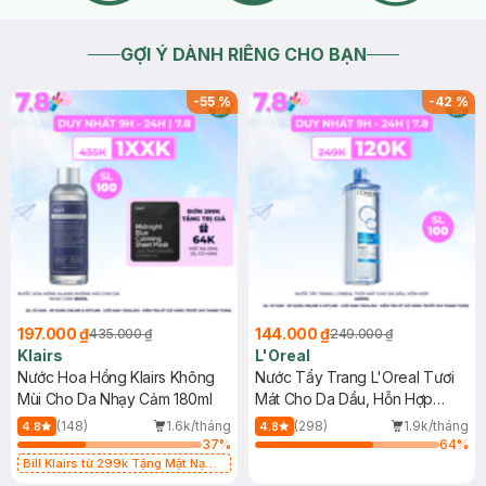
GỢI Ý DÀNH RIÊNG CHO BẠN
-
55
%
-
42
%
197.000 ₫
144.000 ₫
435.000 ₫
249.000 ₫
Klairs
L'Oreal
Nước Hoa Hồng Klairs Không
Nước Tẩy Trang L'Oreal Tươi
Mùi Cho Da Nhạy Cảm 180ml
Mát Cho Da Dầu, Hỗn Hợp
400ml
(148)
1.6k/tháng
(298)
1.9k/tháng
4.8
4.8
37
%
64
%
Bill Klairs từ 299k Tặng Mặt Nạ
Làm Dịu Da & Kiểm Soát Dầu Nhờn