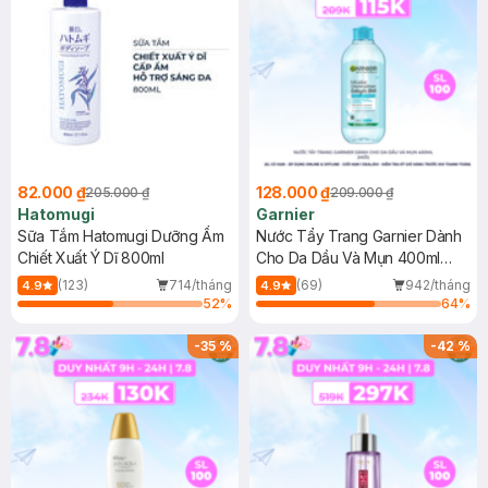
82.000 ₫
128.000 ₫
205.000 ₫
209.000 ₫
Hatomugi
Garnier
Sữa Tắm Hatomugi Dưỡng Ẩm
Nước Tẩy Trang Garnier Dành
Chiết Xuất Ý Dĩ 800ml
Cho Da Dầu Và Mụn 400ml
(Mới)
(123)
714/tháng
(69)
942/tháng
4.9
4.9
52
%
64
%
-
35
%
-
42
%