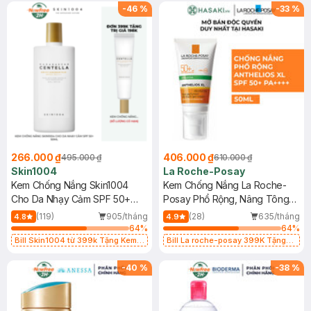
25ml (SL Có Hạn)
-
46
%
-
33
%
266.000 ₫
406.000 ₫
495.000 ₫
610.000 ₫
Skin1004
La Roche-Posay
Kem Chống Nắng Skin1004
Kem Chống Nắng La Roche-
Cho Da Nhạy Cảm SPF 50+
Posay Phổ Rộng, Nâng Tông
50ml
Kiềm Dầu 50ml
(119)
905/tháng
(28)
635/tháng
4.8
4.9
64
%
64
%
Bill Skin1004 từ 399k Tặng Kem
Bill La roche-posay 399K Tặng
Chống Nắng Cho Da Nhạy Cảm
Gel rửa mặt da dầu nhạy cảm 50ml
SPF 50+ 20ml (SL Có Hạn)
(SL có hạn)
-
40
%
-
38
%