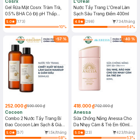
Cosrx
L'Oreal
Gel Rửa Mặt Cosrx Tràm Trà,
Nước Tẩy Trang L'Oreal Làm
0.5% BHA Có Độ pH Thấp
Sạch Sâu Trang Điểm 400ml
150ml
(173)
(298)
734/tháng
5.0
4.8
10
%
64
%
-
57
%
-
40
%
252.000 ₫
418.000 ₫
590.000 ₫
702.000 ₫
Cocoon
Anessa
Combo 2 Nước Tẩy Trang Bí
Sữa Chống Nắng Anessa Cho
Đao Cocoon Làm Sạch & Giảm
Da Nhạy Cảm & Trẻ Em 60ml
Dầu 500ml
(Mới)
(57)
1.5k/tháng
(23)
423/tháng
5.0
5.0
68
%
53
%