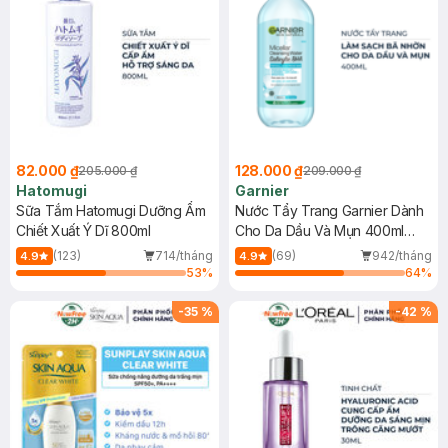
82.000 ₫
128.000 ₫
205.000 ₫
209.000 ₫
Hatomugi
Garnier
Sữa Tắm Hatomugi Dưỡng Ẩm
Nước Tẩy Trang Garnier Dành
Chiết Xuất Ý Dĩ 800ml
Cho Da Dầu Và Mụn 400ml
(Mới)
(123)
714/tháng
(69)
942/tháng
4.9
4.9
53
%
64
%
-
35
%
-
42
%