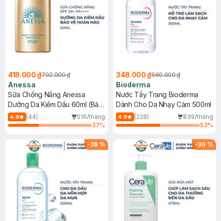
418.000 ₫
348.000 ₫
702.000 ₫
560.000 ₫
Anessa
Bioderma
Sữa Chống Nắng Anessa
Nước Tẩy Trang Bioderma
Dưỡng Da Kiềm Dầu 60ml (Bản
Dành Cho Da Nhạy Cảm 500ml
Mới)
(44)
516/tháng
(228)
839/tháng
4.9
4.9
37
%
53
%
-
38
%
-
30
%