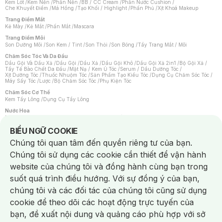
Kem Lót
/
Kem Nền
/
Phấn Nền
/
BB / CC Cream
/
Phấn Nước Cushion
/
Che Khuyết Điểm
/
Má Hồng
/
Tạo Khối / Highlight
/
Phấn Phủ
/
Xịt Khoá Makeup
Trang Điểm Mắt
Kẻ Mày
/
Kẻ Mắt
/
Phấn Mắt
/
Mascara
Trang Điểm Môi
Son Dưỡng Môi
/
Son Kem / Tint
/
Son Thỏi
/
Son Bóng
/
Tẩy Trang Mắt / Môi
Chăm Sóc Tóc Và Da Đầu
Dầu Gội Và Dầu Xả
/
Dầu Gội
/
Dầu Xả
/
Dầu Gội Khô
/
Dầu Gội Xả 2in1
/
Bộ Gội Xả
/
Tẩy Tế Bào Chết Da Đầu
/
Mặt Nạ / Kem Ủ Tóc
/
Serum / Dầu Dưỡng Tóc
/
Xịt Dưỡng Tóc
/
Thuốc Nhuộm Tóc
/
Sản Phẩm Tạo Kiểu Tóc
/
Dụng Cụ Chăm Sóc Tóc
/
Máy Sấy Tóc
/
Lược
/
Bộ Chăm Sóc Tóc
/
Phụ Kiện Tóc
Chăm Sóc Cơ Thể
Kem Tẩy Lông
/
Dụng Cụ Tẩy Lông
Nước Hoa
Nước Hoa Nữ
/
Nước Hoa Nam
/
Nước Hoa Cao Cấp
/
Xịt Thơm Toàn Thân
/
Nước Hoa Vùng Kín
Notice about cookies usage
BIỂU NGỮ COOKIE
Chăm Sóc Cá Nhân
Chúng tôi quan tâm đến quyền riêng tư của bạn.
Chống Muỗi
/
Khẩu Trang
/
Máy Massage
/
Mặt Nạ Xông Hơi
/
Nước Rửa Tay
/
Sản Phẩm Chăm Sóc Khác
/
Bàn Chải Đánh Răng
/
Bàn Chải Điện
/
Chúng tôi sử dụng các cookie cần thiết để vận hành
Hỗ Trợ Trắng Răng
/
Kem Đánh Răng
/
Máy Tăm Nước
/
Nước Súc Miệng
/
Tăm / Chỉ Nha Khoa
/
Xịt Thơm Miệng
/
Dung Dịch Vệ Sinh
/
Dưỡng Vùng Kín
/
website của chúng tôi và đồng hành cùng bạn trong
Khăn Ướt Vệ Sinh Vùng Kín
/
Băng Vệ Sinh
/
Tampon
/
Bọt Cạo Râu
/
Dao Cạo Râu
/
Máy Cạo Râu
suốt quá trình điều hướng. Với sự đồng ý của bạn,
Vấn Đề Về Da
chúng tôi và các đối tác của chúng tôi cũng sử dụng
Da Dầu / Lỗ Chân Lông To
/
Da Khô / Mất Nước
/
Da Lão Hóa
/
Da Mụn
/
Da Nhạy Cảm / Kích Ứng
/
Da Xỉn Màu
/
Thâm / Nám / Tàn Nhang
/
cookie để theo dõi các hoạt động trực tuyến của
Quầng Thâm & Bọng Mắt
/
Sẹo
/
Viêm Da Cơ Địa
bạn, đề xuất nội dung và quảng cáo phù hợp với sở
Dụng Cụ / Phụ Kiện Chăm Sóc Da
Chat i
Bông Tẩy Trang
/
Khăn Lau Mặt Khô
/
Dụng Cụ / Máy Rửa Mặt
/
Máy Chăm Sóc Da
/