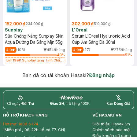
152.000 ₫
302.000 ₫
234.000 ₫
519.000 ₫
Sunplay
L'Oreal
Sữa Chống Nắng Sunplay Skin
Serum L'Oreal Hyaluronic Acid
Aqua Dưỡng Da Sáng Mịn 55g
Cấp Ẩm Sáng Da 30ml
(108)
454/tháng
(27)
275/tháng
4.9
4.9
48
%
51
%
Bill 199K Sunplay tặng Tinh Chất
Chống Nắng 7g trị giá 30K (SL có
hạn)
Bạn đã có tài khoản Hasaki?
Đăng nhập
return
nowfree
price
HỖ TRỢ KHÁCH HÀNG
VỀ HASAKI.VN
Hotline:
1800 6324
Giới thiệu Hasaki.vn
(Miễn phí , 08-22h kể cả T7, CN)
Chính sách bảo mật
Điều khoản sử dụng