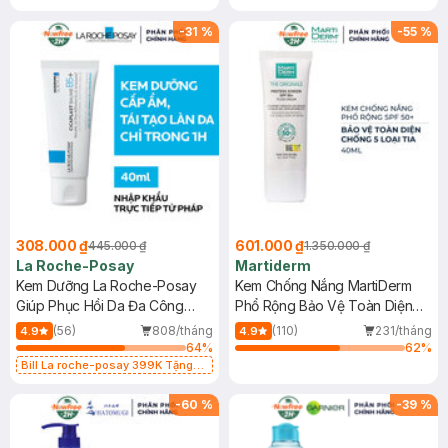
-
31
%
-
55
%
308.000 ₫
601.000 ₫
445.000 ₫
1.350.000 ₫
La Roche-Posay
Martiderm
Kem Dưỡng La Roche-Posay
Kem Chống Nắng MartiDerm
Giúp Phục Hồi Da Đa Công
Phổ Rộng Bảo Vệ Toàn Diện
Dụng 40ml
40ml
(56)
808/tháng
(110)
231/tháng
4.9
4.9
64
%
62
%
Bill La roche-posay 399K Tặng
Gel rửa mặt da dầu nhạy cảm 50ml
(SL có hạn)
-
60
%
-
39
%