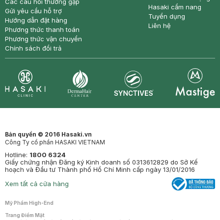
Các câu hỏi thường gặp
Hasaki cẩm nang
Gửi yêu cầu hỗ trợ
Tuyển dụng
Hướng dẫn đặt hàng
Liên hệ
Phương thức thanh toán
Phương thức vận chuyển
Chính sách đổi trả
Synctives
Clinic
Dermahair
Mastige
Bản quyền © 2016 Hasaki.vn
Công Ty cổ phần HASAKI VIETNAM
Hotline:
1800 6324
Giấy chứng nhận Đăng ký Kinh doanh số 0313612829 do Sở Kế
hoạch và Đầu tư Thành phố Hồ Chí Minh cấp ngày 13/01/2016
Xem tất cả cửa hàng
Mỹ Phẩm High-End
Trang Điểm Mặt