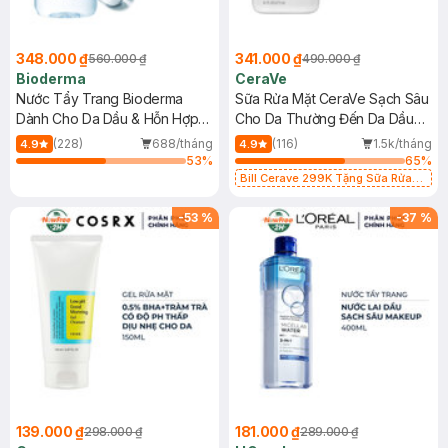
348.000 ₫
341.000 ₫
560.000 ₫
490.000 ₫
Bioderma
CeraVe
Nước Tẩy Trang Bioderma
Sữa Rửa Mặt CeraVe Sạch Sâu
Dành Cho Da Dầu & Hỗn Hợp
Cho Da Thường Đến Da Dầu
500ml
473ml
(228)
688/tháng
(116)
1.5k/tháng
4.9
4.9
53
%
65
%
Bill Cerave 299K Tặng Sữa Rửa
Mặt Cerave 30ml (SL có hạn)
-
53
%
-
37
%
139.000 ₫
181.000 ₫
298.000 ₫
289.000 ₫