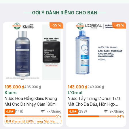
GỢI Ý DÀNH RIÊNG CHO BẠN
-
55
%
-
43
%
195.000 ₫
143.000 ₫
435.000 ₫
249.000 ₫
Klairs
L'Oreal
Nước Hoa Hồng Klairs Không
Nước Tẩy Trang L'Oreal Tươi
Mùi Cho Da Nhạy Cảm 180ml
Mát Cho Da Dầu, Hỗn Hợp
400ml
(148)
1.7k/tháng
(298)
1.9k/tháng
4.8
4.8
5
%
64
%
Bill Klairs từ 299k Tặng Mặt Nạ
Làm Dịu Da & Kiểm Soát Dầu Nhờn