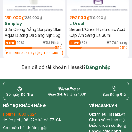
130.000 ₫
297.000 ₫
234.000 ₫
519.000 ₫
Sunplay
L'Oreal
Sữa Chống Nắng Sunplay Skin
Serum L'Oreal Hyaluronic Acid
Aqua Dưỡng Da Sáng Mịn 55g
Cấp Ẩm Sáng Da 30ml
(108)
531/tháng
(27)
279/tháng
4.9
4.9
55
%
25
%
Bill 199K Sunplay tặng Tinh Chất
Chống Nắng 7g trị giá 30K (SL có
hạn)
Bạn đã có tài khoản Hasaki?
Đăng nhập
return
nowfree
price
HỖ TRỢ KHÁCH HÀNG
VỀ HASAKI.VN
Hotline:
1800 6324
Giới thiệu Hasaki.vn
(Miễn phí , 08-22h kể cả T7, CN)
Chính sách bảo mật
Điều khoản sử dụng
Các câu hỏi thường gặp
Hasaki cẩm nang