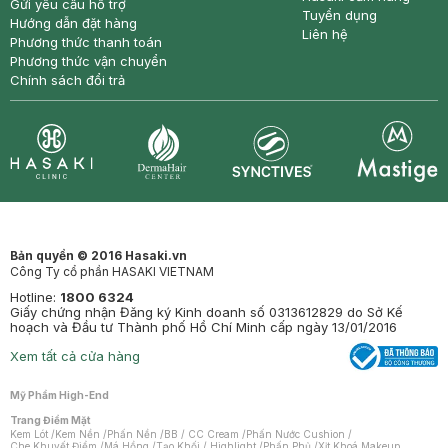
Gửi yêu cầu hỗ trợ
Tuyển dụng
Hướng dẫn đặt hàng
Liên hệ
Phương thức thanh toán
Phương thức vận chuyển
Chính sách đổi trả
Synctives
Clinic
Dermahair
Mastige
Bản quyền © 2016 Hasaki.vn
Công Ty cổ phần HASAKI VIETNAM
Hotline:
1800 6324
Giấy chứng nhận Đăng ký Kinh doanh số 0313612829 do Sở Kế
hoạch và Đầu tư Thành phố Hồ Chí Minh cấp ngày 13/01/2016
Xem tất cả cửa hàng
Mỹ Phẩm High-End
Trang Điểm Mặt
Kem Lót
/
Kem Nền
/
Phấn Nền
/
BB / CC Cream
/
Phấn Nước Cushion
/
Che Khuyết Điểm
/
Má Hồng
/
Tạo Khối / Highlight
/
Phấn Phủ
/
Xịt Khoá Makeup