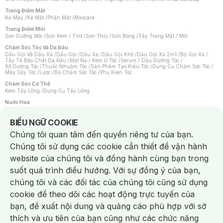
Trang Điểm Mắt
Kẻ Mày
/
Kẻ Mắt
/
Phấn Mắt
/
Mascara
Trang Điểm Môi
Son Dưỡng Môi
/
Son Kem / Tint
/
Son Thỏi
/
Son Bóng
/
Tẩy Trang Mắt / Môi
Chăm Sóc Tóc Và Da Đầu
Dầu Gội Và Dầu Xả
/
Dầu Gội
/
Dầu Xả
/
Dầu Gội Khô
/
Dầu Gội Xả 2in1
/
Bộ Gội Xả
/
Tẩy Tế Bào Chết Da Đầu
/
Mặt Nạ / Kem Ủ Tóc
/
Serum / Dầu Dưỡng Tóc
/
Xịt Dưỡng Tóc
/
Thuốc Nhuộm Tóc
/
Sản Phẩm Tạo Kiểu Tóc
/
Dụng Cụ Chăm Sóc Tóc
/
Máy Sấy Tóc
/
Lược
/
Bộ Chăm Sóc Tóc
/
Phụ Kiện Tóc
Chăm Sóc Cơ Thể
Kem Tẩy Lông
/
Dụng Cụ Tẩy Lông
Nước Hoa
Nước Hoa Nữ
/
Nước Hoa Nam
/
Nước Hoa Cao Cấp
/
Xịt Thơm Toàn Thân
/
Nước Hoa Vùng Kín
Notice about cookies usage
BIỂU NGỮ COOKIE
Chăm Sóc Cá Nhân
Chúng tôi quan tâm đến quyền riêng tư của bạn.
Chống Muỗi
/
Khẩu Trang
/
Máy Massage
/
Mặt Nạ Xông Hơi
/
Nước Rửa Tay
/
Sản Phẩm Chăm Sóc Khác
/
Bàn Chải Đánh Răng
/
Bàn Chải Điện
/
Chúng tôi sử dụng các cookie cần thiết để vận hành
Hỗ Trợ Trắng Răng
/
Kem Đánh Răng
/
Máy Tăm Nước
/
Nước Súc Miệng
/
Tăm / Chỉ Nha Khoa
/
Xịt Thơm Miệng
/
Dung Dịch Vệ Sinh
/
Dưỡng Vùng Kín
/
website của chúng tôi và đồng hành cùng bạn trong
Khăn Ướt Vệ Sinh Vùng Kín
/
Băng Vệ Sinh
/
Tampon
/
Bọt Cạo Râu
/
Dao Cạo Râu
/
Máy Cạo Râu
suốt quá trình điều hướng. Với sự đồng ý của bạn,
Vấn Đề Về Da
chúng tôi và các đối tác của chúng tôi cũng sử dụng
Da Dầu / Lỗ Chân Lông To
/
Da Khô / Mất Nước
/
Da Lão Hóa
/
Da Mụn
/
Da Nhạy Cảm / Kích Ứng
/
Da Xỉn Màu
/
Thâm / Nám / Tàn Nhang
/
cookie để theo dõi các hoạt động trực tuyến của
Quầng Thâm & Bọng Mắt
/
Sẹo
/
Viêm Da Cơ Địa
bạn, đề xuất nội dung và quảng cáo phù hợp với sở
Dụng Cụ / Phụ Kiện Chăm Sóc Da
Chat i
Bông Tẩy Trang
/
Khăn Lau Mặt Khô
/
Dụng Cụ / Máy Rửa Mặt
/
Máy Chăm Sóc Da
/
thích và ưu tiên của bạn cũng như các chức năng
Dụng Cụ Chăm Sóc Khác