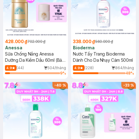
428.000 ₫
338.000 ₫
702.000 ₫
560.000 ₫
Anessa
Bioderma
Sữa Chống Nắng Anessa
Nước Tẩy Trang Bioderma
Dưỡng Da Kiềm Dầu 60ml (Bản
Dành Cho Da Nhạy Cảm 500ml
Mới)
(44)
504/tháng
(228)
864/tháng
4.9
4.9
9
%
48
%
-
40
%
-
33
%