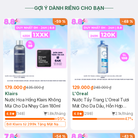
GỢI Ý DÀNH RIÊNG CHO BẠN
-
59
%
-
48
%
179.000 ₫
129.000 ₫
435.000 ₫
249.000 ₫
Klairs
L'Oreal
Nước Hoa Hồng Klairs Không
Nước Tẩy Trang L'Oreal Tươi
Mùi Cho Da Nhạy Cảm 180ml
Mát Cho Da Dầu, Hỗn Hợp
400ml
(148)
1.8k/tháng
(298)
2.1k/tháng
4.8
4.8
95
%
47
%
Bill Klairs từ 299k Tặng Mặt Nạ
Làm Dịu Da & Kiểm Soát Dầu Nhờn
25ml (SL Có Hạn)
-
54
%
-
43
%