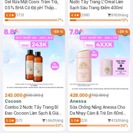
Gel Rửa Mặt Cosrx Tràm Trà,
Nước Tẩy Trang L'Oreal Làm
0.5% BHA Có Độ pH Thấp
Sạch Sâu Trang Điểm 400ml
150ml
(173)
(298)
916/tháng
5.0
4.8
7
%
13
%
-
59
%
-
39
%
243.000 ₫
428.000 ₫
590.000 ₫
702.000 ₫
Cocoon
Anessa
Combo 2 Nước Tẩy Trang Bí
Sữa Chống Nắng Anessa Cho
Đao Cocoon Làm Sạch & Giảm
Da Nhạy Cảm & Trẻ Em 60ml
Dầu 500ml
(Mới)
(57)
1.6k/tháng
(23)
413/tháng
5.0
5.0
50
%
34
%