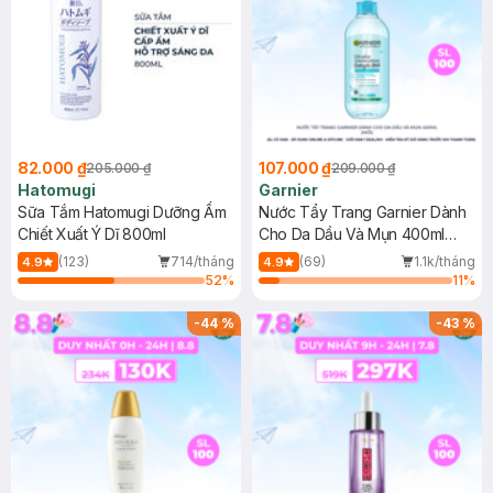
82.000 ₫
107.000 ₫
205.000 ₫
209.000 ₫
Hatomugi
Garnier
Sữa Tắm Hatomugi Dưỡng Ẩm
Nước Tẩy Trang Garnier Dành
Chiết Xuất Ý Dĩ 800ml
Cho Da Dầu Và Mụn 400ml
(Mới)
(123)
714/tháng
(69)
1.1k/tháng
4.9
4.9
52
%
11
%
-
44
%
-
43
%