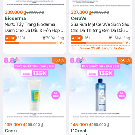
338.000 ₫
327.000 ₫
560.000 ₫
490.000 ₫
Bioderma
CeraVe
Nước Tẩy Trang Bioderma
Sữa Rửa Mặt CeraVe Sạch Sâu
Dành Cho Da Dầu & Hỗn Hợp
Cho Da Thường Đến Da Dầu
500ml
473ml
(228)
709/tháng
(116)
1.6k/tháng
4.9
4.9
28
%
30
%
Bill Cerave 299K Tặng Sữa Rửa
Mặt Cerave 30ml (SL có hạn)
-
53
%
-
50
%
139.000 ₫
145.000 ₫
298.000 ₫
289.000 ₫
Cosrx
L'Oreal