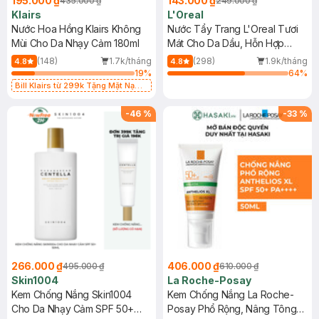
195.000 ₫
143.000 ₫
435.000 ₫
249.000 ₫
Klairs
L'Oreal
Nước Hoa Hồng Klairs Không
Nước Tẩy Trang L'Oreal Tươi
Mùi Cho Da Nhạy Cảm 180ml
Mát Cho Da Dầu, Hỗn Hợp
400ml
(148)
1.7k/tháng
(298)
1.9k/tháng
4.8
4.8
19
%
64
%
Bill Klairs từ 299k Tặng Mặt Nạ
Làm Dịu Da & Kiểm Soát Dầu Nhờn
25ml (SL Có Hạn)
-
46
%
-
33
%
266.000 ₫
406.000 ₫
495.000 ₫
610.000 ₫
Skin1004
La Roche-Posay
Kem Chống Nắng Skin1004
Kem Chống Nắng La Roche-
Cho Da Nhạy Cảm SPF 50+
Posay Phổ Rộng, Nâng Tông