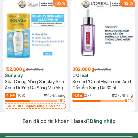
-
35
%
-
42
%
152.000 ₫
302.000 ₫
234.000 ₫
519.000 ₫
Sunplay
L'Oreal
Sữa Chống Nắng Sunplay Skin
Serum L'Oreal Hyaluronic Acid
Aqua Dưỡng Da Sáng Mịn 55g
Cấp Ẩm Sáng Da 30ml
(108)
454/tháng
(27)
275/tháng
4.9
4.9
48
%
54
%
Bill 199K Sunplay tặng Tinh Chất
Chống Nắng 7g trị giá 30K (SL có
hạn)
Bạn đã có tài khoản Hasaki?
Đăng nhập