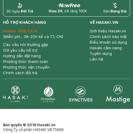
return
nowfree
price
HỖ TRỢ KHÁCH HÀNG
VỀ HASAKI.VN
Hotline:
1800 6324
Giới thiệu Hasaki.vn
(Miễn phí , 08-22h kể cả T7, CN)
Chính sách bảo mật
Điều khoản sử dụng
Các câu hỏi thường gặp
Hasaki cẩm nang
Gửi yêu cầu hỗ trợ
Tuyển dụng
Hướng dẫn đặt hàng
Liên hệ
Phương thức thanh toán
Phương thức vận chuyển
Chính sách đổi trả
Synctives
Clinic
Dermahair
Mastige
Bản quyền © 2016 Hasaki.vn
Công Ty cổ phần HASAKI VIETNAM