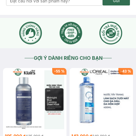
Gửi
GỢI Ý DÀNH RIÊNG CHO BẠN
-
55
%
-
43
%