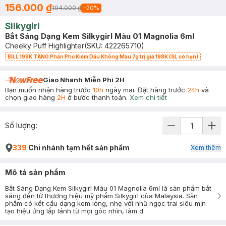
156.000 ₫
194.000 ₫
-
20
%
Silkygirl
Bắt Sáng Dạng Kem Silkygirl Màu 01 Magnolia 6ml
Cheeky Puff Highlighter
(SKU:
422265710
)
BILL 199K TẶNG Phấn Phủ Kiềm Dầu Không Màu 7g trị giá 198K (SL có hạn)
Giao Nhanh Miễn Phí 2H
Bạn muốn nhận hàng trước
10h
ngày mai. Đặt hàng trước
24h
và
chọn giao hàng
2H
ở bước thanh toán.
Xem chi tiết
Số lượng:
339
Chi nhánh tạm hết sản phẩm
Xem thêm
Mô tả sản phẩm
Bắt Sáng Dạng Kem Silkygirl Màu 01 Magnolia 6ml là sản phẩm bắt
sáng đến từ thương hiệu mỹ phẩm Silkygirl của Malaysia. Sản
phẩm có kết cấu dạng kem lỏng, nhẹ với nhũ ngọc trai siêu mịn
tạo hiệu ứng lấp lánh từ mọi góc nhìn, làm d