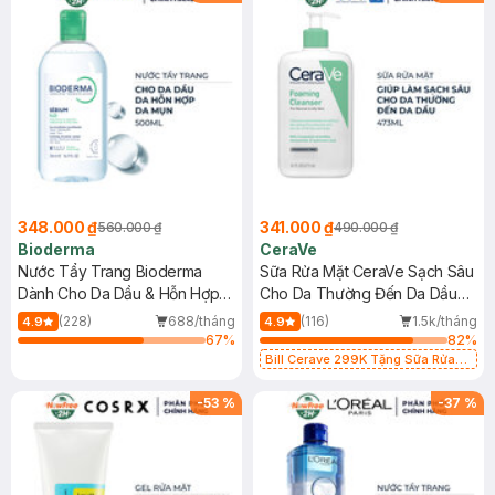
348.000 ₫
341.000 ₫
560.000 ₫
490.000 ₫
Bioderma
CeraVe
Nước Tẩy Trang Bioderma
Sữa Rửa Mặt CeraVe Sạch Sâu
Dành Cho Da Dầu & Hỗn Hợp
Cho Da Thường Đến Da Dầu
500ml
473ml
(228)
688/tháng
(116)
1.5k/tháng
4.9
4.9
67
%
82
%
Bill Cerave 299K Tặng Sữa Rửa
Mặt Cerave 30ml (SL có hạn)
-
53
%
-
37
%