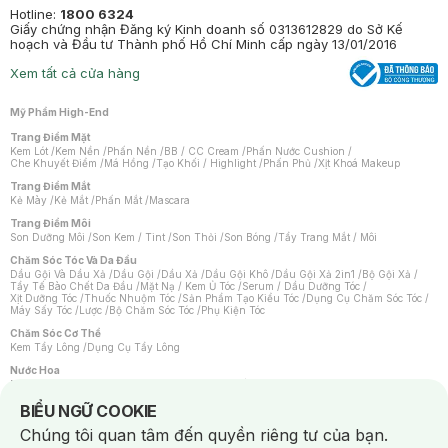
Hotline:
1800 6324
Giấy chứng nhận Đăng ký Kinh doanh số 0313612829 do Sở Kế
hoạch và Đầu tư Thành phố Hồ Chí Minh cấp ngày 13/01/2016
Xem tất cả cửa hàng
Mỹ Phẩm High-End
Trang Điểm Mặt
Kem Lót
/
Kem Nền
/
Phấn Nền
/
BB / CC Cream
/
Phấn Nước Cushion
/
Che Khuyết Điểm
/
Má Hồng
/
Tạo Khối / Highlight
/
Phấn Phủ
/
Xịt Khoá Makeup
Trang Điểm Mắt
Kẻ Mày
/
Kẻ Mắt
/
Phấn Mắt
/
Mascara
Trang Điểm Môi
Son Dưỡng Môi
/
Son Kem / Tint
/
Son Thỏi
/
Son Bóng
/
Tẩy Trang Mắt / Môi
Chăm Sóc Tóc Và Da Đầu
Dầu Gội Và Dầu Xả
/
Dầu Gội
/
Dầu Xả
/
Dầu Gội Khô
/
Dầu Gội Xả 2in1
/
Bộ Gội Xả
/
Tẩy Tế Bào Chết Da Đầu
/
Mặt Nạ / Kem Ủ Tóc
/
Serum / Dầu Dưỡng Tóc
/
Xịt Dưỡng Tóc
/
Thuốc Nhuộm Tóc
/
Sản Phẩm Tạo Kiểu Tóc
/
Dụng Cụ Chăm Sóc Tóc
/
Máy Sấy Tóc
/
Lược
/
Bộ Chăm Sóc Tóc
/
Phụ Kiện Tóc
Chăm Sóc Cơ Thể
Kem Tẩy Lông
/
Dụng Cụ Tẩy Lông
Nước Hoa
Nước Hoa Nữ
/
Nước Hoa Nam
/
Nước Hoa Cao Cấp
/
Xịt Thơm Toàn Thân
/
Nước Hoa Vùng Kín
Notice about cookies usage
BIỂU NGỮ COOKIE
Chăm Sóc Cá Nhân
Chúng tôi quan tâm đến quyền riêng tư của bạn.
Chống Muỗi
/
Khẩu Trang
/
Máy Massage
/
Mặt Nạ Xông Hơi
/
Nước Rửa Tay
/
Sản Phẩm Chăm Sóc Khác
/
Bàn Chải Đánh Răng
/
Bàn Chải Điện
/