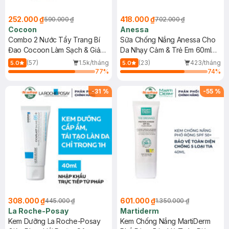
252.000 ₫
418.000 ₫
590.000 ₫
702.000 ₫
Cocoon
Anessa
Combo 2 Nước Tẩy Trang Bí
Sữa Chống Nắng Anessa Cho
Đao Cocoon Làm Sạch & Giảm
Da Nhạy Cảm & Trẻ Em 60ml
Dầu 500ml
(Mới)
(57)
1.5k/tháng
(23)
423/tháng
5.0
5.0
77
%
74
%
-
31
%
-
55
%
308.000 ₫
601.000 ₫
445.000 ₫
1.350.000 ₫
La Roche-Posay
Martiderm
Kem Dưỡng La Roche-Posay
Kem Chống Nắng MartiDerm