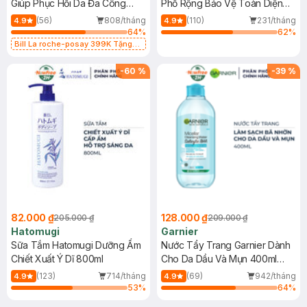
Giúp Phục Hồi Da Đa Công
Phổ Rộng Bảo Vệ Toàn Diện
Dụng 40ml
40ml
(56)
808/tháng
(110)
231/tháng
4.9
4.9
64
%
62
%
Bill La roche-posay 399K Tặng
Gel rửa mặt da dầu nhạy cảm 50ml
(SL có hạn)
-
60
%
-
39
%
82.000 ₫
128.000 ₫
205.000 ₫
209.000 ₫
Hatomugi
Garnier
Sữa Tắm Hatomugi Dưỡng Ẩm
Nước Tẩy Trang Garnier Dành
Chiết Xuất Ý Dĩ 800ml
Cho Da Dầu Và Mụn 400ml
(Mới)
(123)
714/tháng
(69)
942/tháng
4.9
4.9
53
%
64
%