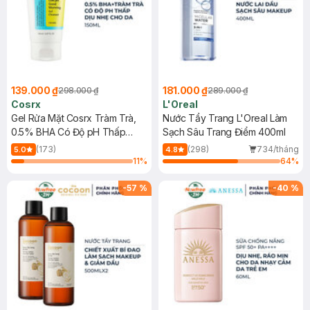
139.000 ₫
181.000 ₫
298.000 ₫
289.000 ₫
Cosrx
L'Oreal
Gel Rửa Mặt Cosrx Tràm Trà,
Nước Tẩy Trang L'Oreal Làm
0.5% BHA Có Độ pH Thấp
Sạch Sâu Trang Điểm 400ml
150ml
(173)
(298)
734/tháng
5.0
4.8
11
%
64
%
-
57
%
-
40
%