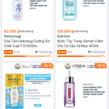
82.000 ₫
129.000 ₫
205.000 ₫
209.000 ₫
Hatomugi
Garnier
Sữa Tắm Hatomugi Dưỡng Ẩm
Nước Tẩy Trang Garnier Dành
Chiết Xuất Ý Dĩ 800ml
Cho Da Dầu Và Mụn 400ml
(Mới)
(123)
714/tháng
(69)
935/tháng
4.9
4.9
52
%
64
%
-
42
%
-
42
%