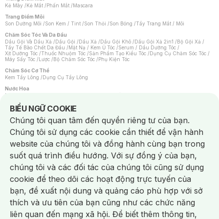
Kẻ Mày
/
Kẻ Mắt
/
Phấn Mắt
/
Mascara
Trang Điểm Môi
Son Dưỡng Môi
/
Son Kem / Tint
/
Son Thỏi
/
Son Bóng
/
Tẩy Trang Mắt / Môi
Chăm Sóc Tóc Và Da Đầu
Dầu Gội Và Dầu Xả
/
Dầu Gội
/
Dầu Xả
/
Dầu Gội Khô
/
Dầu Gội Xả 2in1
/
Bộ Gội Xả
/
Tẩy Tế Bào Chết Da Đầu
/
Mặt Nạ / Kem Ủ Tóc
/
Serum / Dầu Dưỡng Tóc
/
Xịt Dưỡng Tóc
/
Thuốc Nhuộm Tóc
/
Sản Phẩm Tạo Kiểu Tóc
/
Dụng Cụ Chăm Sóc Tóc
/
Máy Sấy Tóc
/
Lược
/
Bộ Chăm Sóc Tóc
/
Phụ Kiện Tóc
Chăm Sóc Cơ Thể
Kem Tẩy Lông
/
Dụng Cụ Tẩy Lông
Nước Hoa
Nước Hoa Nữ
/
Nước Hoa Nam
/
Nước Hoa Cao Cấp
/
Xịt Thơm Toàn Thân
/
Nước Hoa Vùng Kín
Notice about cookies usage
BIỂU NGỮ COOKIE
Chăm Sóc Cá Nhân
Chúng tôi quan tâm đến quyền riêng tư của bạn.
Chống Muỗi
/
Khẩu Trang
/
Máy Massage
/
Mặt Nạ Xông Hơi
/
Nước Rửa Tay
/
Sản Phẩm Chăm Sóc Khác
/
Bàn Chải Đánh Răng
/
Bàn Chải Điện
/
Chúng tôi sử dụng các cookie cần thiết để vận hành
Hỗ Trợ Trắng Răng
/
Kem Đánh Răng
/
Máy Tăm Nước
/
Nước Súc Miệng
/
Tăm / Chỉ Nha Khoa
/
Xịt Thơm Miệng
/
Dung Dịch Vệ Sinh
/
Dưỡng Vùng Kín
/
website của chúng tôi và đồng hành cùng bạn trong
Khăn Ướt Vệ Sinh Vùng Kín
/
Băng Vệ Sinh
/
Tampon
/
Bọt Cạo Râu
/
Dao Cạo Râu
/
Máy Cạo Râu
suốt quá trình điều hướng. Với sự đồng ý của bạn,
Vấn Đề Về Da
chúng tôi và các đối tác của chúng tôi cũng sử dụng
Da Dầu / Lỗ Chân Lông To
/
Da Khô / Mất Nước
/
Da Lão Hóa
/
Da Mụn
/
Da Nhạy Cảm / Kích Ứng
/
Da Xỉn Màu
/
Thâm / Nám / Tàn Nhang
/
cookie để theo dõi các hoạt động trực tuyến của
Quầng Thâm & Bọng Mắt
/
Sẹo
/
Viêm Da Cơ Địa
bạn, đề xuất nội dung và quảng cáo phù hợp với sở
Dụng Cụ / Phụ Kiện Chăm Sóc Da
Chat i
Bông Tẩy Trang
/
Khăn Lau Mặt Khô
/
Dụng Cụ / Máy Rửa Mặt
/
Máy Chăm Sóc Da
/
thích và ưu tiên của bạn cũng như các chức năng
Dụng Cụ Chăm Sóc Khác
liên quan đến mạng xã hội. Để biết thêm thông tin,