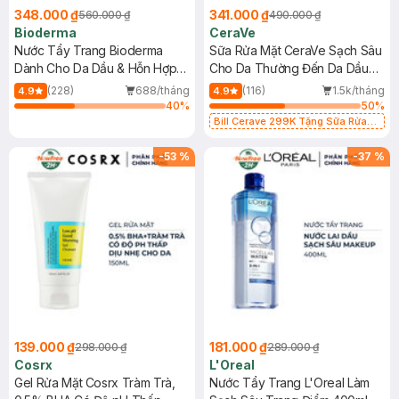
348.000 ₫
341.000 ₫
560.000 ₫
490.000 ₫
Bioderma
CeraVe
Nước Tẩy Trang Bioderma
Sữa Rửa Mặt CeraVe Sạch Sâu
Dành Cho Da Dầu & Hỗn Hợp
Cho Da Thường Đến Da Dầu
500ml
473ml
(228)
688/tháng
(116)
1.5k/tháng
4.9
4.9
40
%
50
%
Bill Cerave 299K Tặng Sữa Rửa
Mặt Cerave 30ml (SL có hạn)
-
53
%
-
37
%
139.000 ₫
181.000 ₫
298.000 ₫
289.000 ₫
Cosrx
L'Oreal
Gel Rửa Mặt Cosrx Tràm Trà,
Nước Tẩy Trang L'Oreal Làm