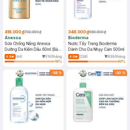
418.000 ₫
348.000 ₫
702.000 ₫
560.000 ₫
Anessa
Bioderma
Sữa Chống Nắng Anessa
Nước Tẩy Trang Bioderma
Dưỡng Da Kiềm Dầu 60ml (Bản
Dành Cho Da Nhạy Cảm 500ml
Mới)
(44)
516/tháng
(228)
839/tháng
4.9
4.9
19
%
40
%
-
38
%
-
30
%