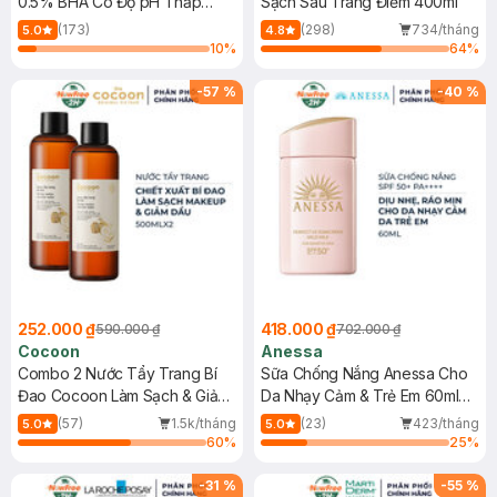
0.5% BHA Có Độ pH Thấp
Sạch Sâu Trang Điểm 400ml
150ml
(173)
(298)
734/tháng
5.0
4.8
10
%
64
%
-
57
%
-
40
%
252.000 ₫
418.000 ₫
590.000 ₫
702.000 ₫
Cocoon
Anessa
Combo 2 Nước Tẩy Trang Bí
Sữa Chống Nắng Anessa Cho
Đao Cocoon Làm Sạch & Giảm
Da Nhạy Cảm & Trẻ Em 60ml
Dầu 500ml
(Mới)
(57)
1.5k/tháng
(23)
423/tháng
5.0
5.0
60
%
25
%
-
31
%
-
55
%