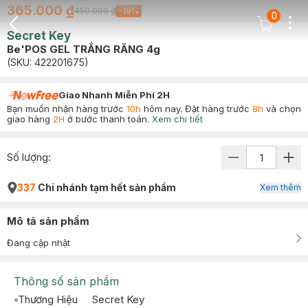
365.000 ₫
450.000 ₫
-
19
%
0
Dots
Cart Icon
Secret Key
Back Icon
Be'POS GEL TRẮNG RĂNG 4g
(SKU:
422201675
)
Giao Nhanh Miễn Phí 2H
Bạn muốn nhận hàng trước
10h
hôm nay. Đặt hàng trước
8h
và chọn
giao hàng
2H
ở bước thanh toán.
Xem chi tiết
Số lượng:
337
Chi nhánh tạm hết sản phẩm
Xem thêm
Mô tả sản phẩm
Đang cập nhật
Thông số sản phẩm
Thương Hiệu
Secret Key