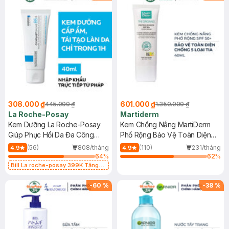
308.000 ₫
601.000 ₫
445.000 ₫
1.350.000 ₫
La Roche-Posay
Martiderm
Kem Dưỡng La Roche-Posay
Kem Chống Nắng MartiDerm
Giúp Phục Hồi Da Đa Công
Phổ Rộng Bảo Vệ Toàn Diện
Dụng 40ml
40ml
(56)
808/tháng
(110)
231/tháng
4.9
4.9
64
%
62
%
Bill La roche-posay 399K Tặng
Gel rửa mặt da dầu nhạy cảm 50ml
(SL có hạn)
-
60
%
-
38
%