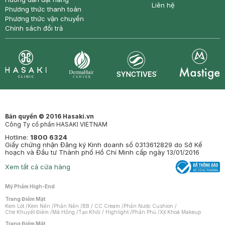
Liên hệ
Phương thức thanh toán
Phương thức vận chuyển
Chính sách đổi trả
Synctives
Clinic
Dermahair
Mastige
Bản quyền © 2016 Hasaki.vn
Công Ty cổ phần HASAKI VIETNAM
Hotline:
1800 6324
Giấy chứng nhận Đăng ký Kinh doanh số 0313612829 do Sở Kế
hoạch và Đầu tư Thành phố Hồ Chí Minh cấp ngày 13/01/2016
Xem tất cả cửa hàng
Mỹ Phẩm High-End
Trang Điểm Mặt
Kem Lót
/
Kem Nền
/
Phấn Nền
/
BB / CC Cream
/
Phấn Nước Cushion
/
Che Khuyết Điểm
/
Má Hồng
/
Tạo Khối / Highlight
/
Phấn Phủ
/
Xịt Khoá Makeup
Trang Điểm Mắt