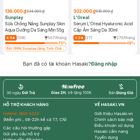
136.000 ₫
302.000 ₫
234.000 ₫
519.000 ₫
Sunplay
L'Oreal
Sữa Chống Nắng Sunplay Skin
Serum L'Oreal Hyaluronic Acid
Aqua Dưỡng Da Sáng Mịn 55g
Cấp Ẩm Sáng Da 30ml
(108)
507/tháng
(27)
275/tháng
4.9
4.9
75
%
48
%
Bill 199K Sunplay tặng Tinh Chất
Chống Nắng 7g trị giá 30K (SL có
hạn)
Bạn đã có tài khoản Hasaki?
Đăng nhập
return
nowfree
price
HỖ TRỢ KHÁCH HÀNG
VỀ HASAKI.VN
Hotline:
1800 6324
Giới thiệu Hasaki.vn
(Miễn phí , 08-22h kể cả T7, CN)
Chính sách bảo mật
Điều khoản sử dụng
Các câu hỏi thường gặp
Hasaki cẩm nang
Gửi yêu cầu hỗ trợ
Tuyển dụng
Hướng dẫn đặt hàng