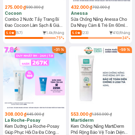
275.000 ₫
432.000 ₫
590.000 ₫
702.000 ₫
Cocoon
Anessa
Combo 2 Nước Tẩy Trang Bí
Sữa Chống Nắng Anessa Cho
Đao Cocoon Làm Sạch & Giảm
Da Nhạy Cảm & Trẻ Em 60ml
Dầu 500ml
(Mới)
(57)
1.4k/tháng
(23)
410/tháng
5.0
5.0
75
%
34
%
-
31
%
-
59
%
308.000 ₫
553.000 ₫
445.000 ₫
1.350.000 ₫
La Roche-Posay
Martiderm
Kem Dưỡng La Roche-Posay
Kem Chống Nắng MartiDerm
Giúp Phục Hồi Da Đa Công
Phổ Rộng Bảo Vệ Toàn Diện