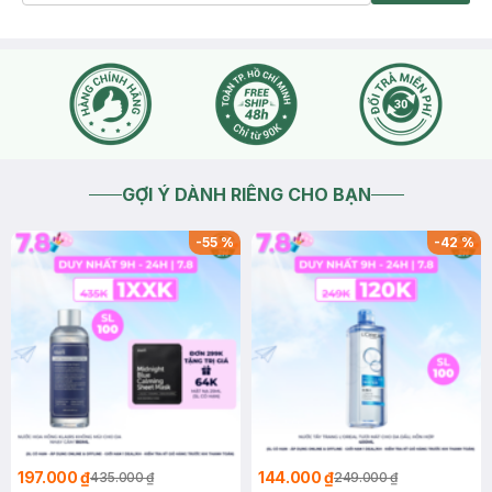
GỢI Ý DÀNH RIÊNG CHO BẠN
-
55
%
-
42
%
197.000 ₫
144.000 ₫
435.000 ₫
249.000 ₫