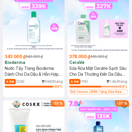
343.000 ₫
378.000 ₫
560.000 ₫
490.000 ₫
Bioderma
CeraVe
Nước Tẩy Trang Bioderma
Sữa Rửa Mặt CeraVe Sạch Sâu
Dành Cho Da Dầu & Hỗn Hợp
Cho Da Thường Đến Da Dầu
500ml
473ml
(228)
698/tháng
(116)
1.4k/tháng
4.9
4.9
96
%
64
%
Bill Cerave 299K Tặng Sữa Rửa
Mặt Cerave 30ml (SL có hạn)
-
53
%
-
37
%