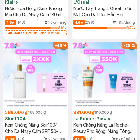
Klairs
L'Oreal
Nước Hoa Hồng Klairs Không
Nước Tẩy Trang L'Oreal Tươi
Mùi Cho Da Nhạy Cảm 180ml
Mát Cho Da Dầu, Hỗn Hợp
400ml
(148)
1.6k/tháng
(298)
1.9k/tháng
4.8
4.8
86
%
64
%
Bill Klairs từ 299k Tặng Mặt Nạ
Làm Dịu Da & Kiểm Soát Dầu Nhờn
25ml (SL Có Hạn)
-
46
%
-
38
%
266.000 ₫
381.000 ₫
495.000 ₫
610.000 ₫
Skin1004
La Roche-Posay
Kem Chống Nắng Skin1004
Kem Chống Nắng La Roche-
Cho Da Nhạy Cảm SPF 50+
Posay Phổ Rộng, Nâng Tông
50ml
Kiềm Dầu 50ml
(119)
905/tháng
(28)
676/tháng
4.8
4.9