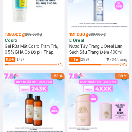
139.000 ₫
181.000 ₫
298.000 ₫
289.000 ₫
Cosrx
L'Oreal
Gel Rửa Mặt Cosrx Tràm Trà,
Nước Tẩy Trang L'Oreal Làm
0.5% BHA Có Độ pH Thấp
Sạch Sâu Trang Điểm 400ml
150ml
(173)
(298)
734/tháng
5.0
4.8
7
%
64
%
-
53
%
-
38
%