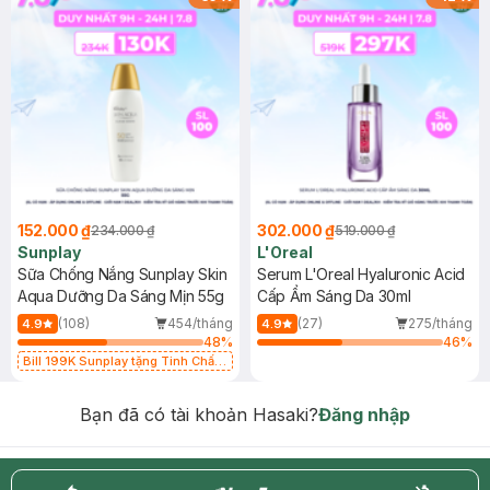
152.000 ₫
302.000 ₫
234.000 ₫
519.000 ₫
Sunplay
L'Oreal
Sữa Chống Nắng Sunplay Skin
Serum L'Oreal Hyaluronic Acid
Aqua Dưỡng Da Sáng Mịn 55g
Cấp Ẩm Sáng Da 30ml
(108)
454/tháng
(27)
275/tháng
4.9
4.9
48
%
46
%
Bill 199K Sunplay tặng Tinh Chất
Chống Nắng 7g trị giá 30K (SL có
hạn)
Bạn đã có tài khoản Hasaki?
Đăng nhập