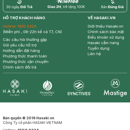
return
nowfree
price
HỖ TRỢ KHÁCH HÀNG
VỀ HASAKI.VN
Hotline:
1800 6324
Giới thiệu Hasaki.vn
(Miễn phí , 08-22h kể cả T7, CN)
Chính sách bảo mật
Điều khoản sử dụng
Các câu hỏi thường gặp
Hasaki cẩm nang
Gửi yêu cầu hỗ trợ
Tuyển dụng
Hướng dẫn đặt hàng
Liên hệ
Phương thức thanh toán
Phương thức vận chuyển
Chính sách đổi trả
Synctives
Clinic
Dermahair
Mastige
Bản quyền © 2016 Hasaki.vn
Công Ty cổ phần HASAKI VIETNAM