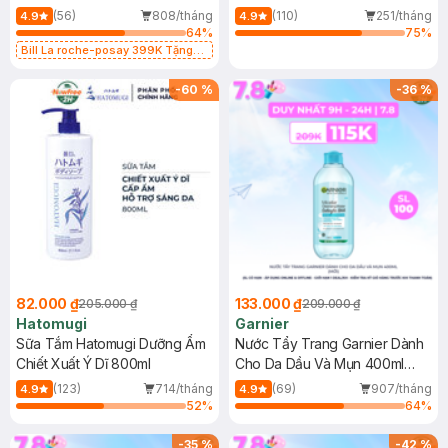
Dụng 40ml
40ml
(56)
808/tháng
(110)
251/tháng
4.9
4.9
64
%
75
%
Bill La roche-posay 399K Tặng
Gel rửa mặt da dầu nhạy cảm 50ml
(SL có hạn)
-
60
%
-
36
%
82.000 ₫
133.000 ₫
205.000 ₫
209.000 ₫
Hatomugi
Garnier
Sữa Tắm Hatomugi Dưỡng Ẩm
Nước Tẩy Trang Garnier Dành
Chiết Xuất Ý Dĩ 800ml
Cho Da Dầu Và Mụn 400ml
(Mới)
(123)
714/tháng
(69)
907/tháng
4.9
4.9
52
%
64
%
-
35
%
-
42
%