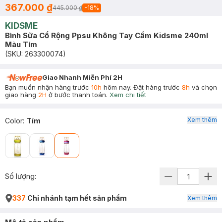
367.000 ₫
445.000 ₫
-
18
%
KIDSME
Bình Sữa Cổ Rộng Ppsu Không Tay Cầm Kidsme 240ml
Màu Tím
(SKU:
263300074
)
Giao Nhanh Miễn Phí 2H
Bạn muốn nhận hàng trước
10h
hôm nay. Đặt hàng trước
8h
và chọn
giao hàng
2H
ở bước thanh toán.
Xem chi tiết
Xem thêm
Color
:
Tím
Số lượng:
337
Chi nhánh tạm hết sản phẩm
Xem thêm