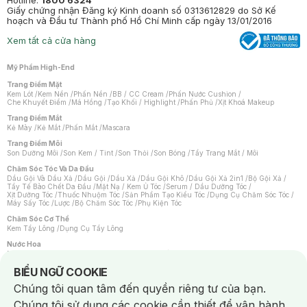
Hotline:
1800 6324
Giấy chứng nhận Đăng ký Kinh doanh số 0313612829 do Sở Kế
hoạch và Đầu tư Thành phố Hồ Chí Minh cấp ngày 13/01/2016
Xem tất cả cửa hàng
Mỹ Phẩm High-End
Trang Điểm Mặt
Kem Lót
/
Kem Nền
/
Phấn Nền
/
BB / CC Cream
/
Phấn Nước Cushion
/
Che Khuyết Điểm
/
Má Hồng
/
Tạo Khối / Highlight
/
Phấn Phủ
/
Xịt Khoá Makeup
Trang Điểm Mắt
Kẻ Mày
/
Kẻ Mắt
/
Phấn Mắt
/
Mascara
Trang Điểm Môi
Son Dưỡng Môi
/
Son Kem / Tint
/
Son Thỏi
/
Son Bóng
/
Tẩy Trang Mắt / Môi
Chăm Sóc Tóc Và Da Đầu
Dầu Gội Và Dầu Xả
/
Dầu Gội
/
Dầu Xả
/
Dầu Gội Khô
/
Dầu Gội Xả 2in1
/
Bộ Gội Xả
/
Tẩy Tế Bào Chết Da Đầu
/
Mặt Nạ / Kem Ủ Tóc
/
Serum / Dầu Dưỡng Tóc
/
Xịt Dưỡng Tóc
/
Thuốc Nhuộm Tóc
/
Sản Phẩm Tạo Kiểu Tóc
/
Dụng Cụ Chăm Sóc Tóc
/
Máy Sấy Tóc
/
Lược
/
Bộ Chăm Sóc Tóc
/
Phụ Kiện Tóc
Chăm Sóc Cơ Thể
Kem Tẩy Lông
/
Dụng Cụ Tẩy Lông
Nước Hoa
Nước Hoa Nữ
/
Nước Hoa Nam
/
Nước Hoa Cao Cấp
/
Xịt Thơm Toàn Thân
/
Nước Hoa Vùng Kín
Notice about cookies usage
BIỂU NGỮ COOKIE
Chăm Sóc Cá Nhân
Chúng tôi quan tâm đến quyền riêng tư của bạn.
Chống Muỗi
/
Khẩu Trang
/
Máy Massage
/
Mặt Nạ Xông Hơi
/
Nước Rửa Tay
/
Sản Phẩm Chăm Sóc Khác
/
Bàn Chải Đánh Răng
/
Bàn Chải Điện
/
Chúng tôi sử dụng các cookie cần thiết để vận hành
Hỗ Trợ Trắng Răng
/
Kem Đánh Răng
/
Máy Tăm Nước
/
Nước Súc Miệng
/