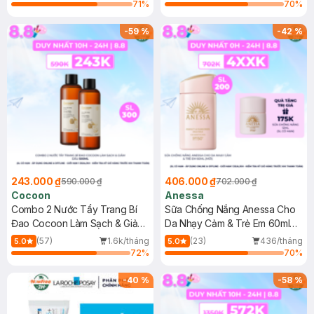
71
%
70
%
-
59
%
-
42
%
243.000 ₫
406.000 ₫
590.000 ₫
702.000 ₫
Cocoon
Anessa
Combo 2 Nước Tẩy Trang Bí
Sữa Chống Nắng Anessa Cho
Đao Cocoon Làm Sạch & Giảm
Da Nhạy Cảm & Trẻ Em 60ml
Dầu 500ml
(Mới)
(57)
1.6k/tháng
(23)
436/tháng
5.0
5.0
72
%
70
%
-
40
%
-
58
%