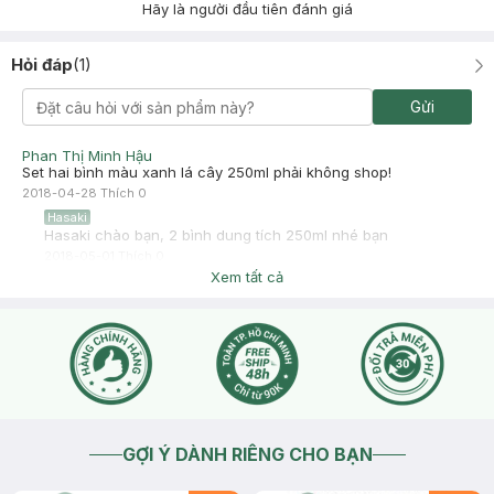
Hãy là người đầu tiên đánh giá
Hỏi đáp
(
1
)
Gửi
Phan Thị Minh Hậu
Set hai bình màu xanh lá cây 250ml phải không shop!
2018-04-28
Thích
0
Hasaki
Hasaki chào bạn, 2 bình dung tích 250ml nhé bạn
2018-05-01
Thích
0
Xem tất cả
GỢI Ý DÀNH RIÊNG CHO BẠN