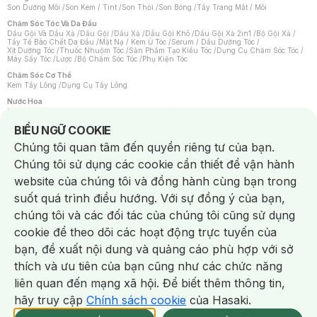
Son Dưỡng Môi
/
Son Kem / Tint
/
Son Thỏi
/
Son Bóng
/
Tẩy Trang Mắt / Môi
Chăm Sóc Tóc Và Da Đầu
Dầu Gội Và Dầu Xả
/
Dầu Gội
/
Dầu Xả
/
Dầu Gội Khô
/
Dầu Gội Xả 2in1
/
Bộ Gội Xả
/
Tẩy Tế Bào Chết Da Đầu
/
Mặt Nạ / Kem Ủ Tóc
/
Serum / Dầu Dưỡng Tóc
/
Xịt Dưỡng Tóc
/
Thuốc Nhuộm Tóc
/
Sản Phẩm Tạo Kiểu Tóc
/
Dụng Cụ Chăm Sóc Tóc
/
Máy Sấy Tóc
/
Lược
/
Bộ Chăm Sóc Tóc
/
Phụ Kiện Tóc
Chăm Sóc Cơ Thể
Kem Tẩy Lông
/
Dụng Cụ Tẩy Lông
Nước Hoa
Nước Hoa Nữ
/
Nước Hoa Nam
/
Nước Hoa Cao Cấp
/
Xịt Thơm Toàn Thân
/
Nước Hoa Vùng Kín
Notice about cookies usage
BIỂU NGỮ COOKIE
Chăm Sóc Cá Nhân
Chúng tôi quan tâm đến quyền riêng tư của bạn.
Chống Muỗi
/
Khẩu Trang
/
Máy Massage
/
Mặt Nạ Xông Hơi
/
Nước Rửa Tay
/
Sản Phẩm Chăm Sóc Khác
/
Bàn Chải Đánh Răng
/
Bàn Chải Điện
/
Chúng tôi sử dụng các cookie cần thiết để vận hành
Hỗ Trợ Trắng Răng
/
Kem Đánh Răng
/
Máy Tăm Nước
/
Nước Súc Miệng
/
Tăm / Chỉ Nha Khoa
/
Xịt Thơm Miệng
/
Dung Dịch Vệ Sinh
/
Dưỡng Vùng Kín
/
website của chúng tôi và đồng hành cùng bạn trong
Khăn Ướt Vệ Sinh Vùng Kín
/
Băng Vệ Sinh
/
Tampon
/
Bọt Cạo Râu
/
Dao Cạo Râu
/
Máy Cạo Râu
suốt quá trình điều hướng. Với sự đồng ý của bạn,
Vấn Đề Về Da
chúng tôi và các đối tác của chúng tôi cũng sử dụng
Da Dầu / Lỗ Chân Lông To
/
Da Khô / Mất Nước
/
Da Lão Hóa
/
Da Mụn
/
Da Nhạy Cảm / Kích Ứng
/
Da Xỉn Màu
/
Thâm / Nám / Tàn Nhang
/
cookie để theo dõi các hoạt động trực tuyến của
Quầng Thâm & Bọng Mắt
/
Sẹo
/
Viêm Da Cơ Địa
bạn, đề xuất nội dung và quảng cáo phù hợp với sở
Dụng Cụ / Phụ Kiện Chăm Sóc Da
Chat i
Bông Tẩy Trang
/
Khăn Lau Mặt Khô
/
Dụng Cụ / Máy Rửa Mặt
/
Máy Chăm Sóc Da
/
thích và ưu tiên của bạn cũng như các chức năng
Dụng Cụ Chăm Sóc Khác
liên quan đến mạng xã hội. Để biết thêm thông tin,
hãy truy cập
Chính sách cookie
của Hasaki.