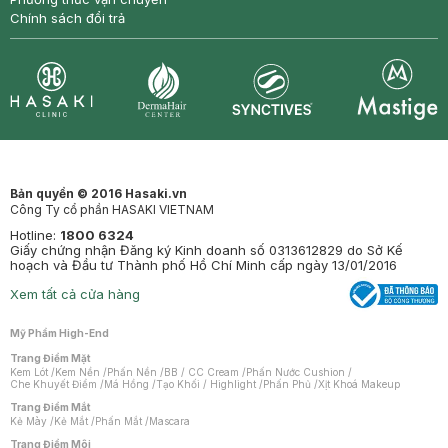
Chính sách đổi trả
Synctives
Clinic
Dermahair
Mastige
Bản quyền © 2016 Hasaki.vn
Công Ty cổ phần HASAKI VIETNAM
Hotline:
1800 6324
Giấy chứng nhận Đăng ký Kinh doanh số 0313612829 do Sở Kế
hoạch và Đầu tư Thành phố Hồ Chí Minh cấp ngày 13/01/2016
Xem tất cả cửa hàng
Mỹ Phẩm High-End
Trang Điểm Mặt
Kem Lót
/
Kem Nền
/
Phấn Nền
/
BB / CC Cream
/
Phấn Nước Cushion
/
Che Khuyết Điểm
/
Má Hồng
/
Tạo Khối / Highlight
/
Phấn Phủ
/
Xịt Khoá Makeup
Trang Điểm Mắt
Kẻ Mày
/
Kẻ Mắt
/
Phấn Mắt
/
Mascara
Trang Điểm Môi