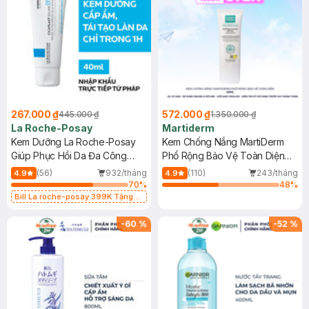
267.000 ₫
572.000 ₫
445.000 ₫
1.350.000 ₫
La Roche-Posay
Martiderm
Kem Dưỡng La Roche-Posay
Kem Chống Nắng MartiDerm
Giúp Phục Hồi Da Đa Công
Phổ Rộng Bảo Vệ Toàn Diện
Dụng 40ml
40ml
(56)
932/tháng
(110)
243/tháng
4.9
4.9
70
%
48
%
Bill La roche-posay 399K Tặng
Gel rửa mặt da dầu nhạy cảm 50ml
(SL có hạn)
-
60
%
-
52
%