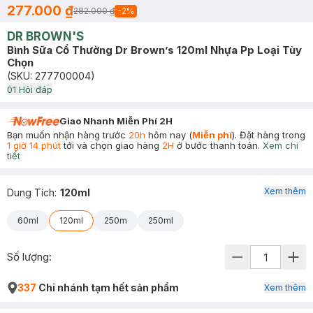
277.000 ₫
282.000 ₫
-
2
%
DR BROWN'S
Bình Sữa Cổ Thường Dr Brown’s 120ml Nhựa Pp Loại Tùy
Chọn
(SKU:
277700004
)
0
1
Hỏi đáp
Giao Nhanh Miễn Phí 2H
Bạn muốn nhận hàng trước
20h
hôm nay (
Miễn phí
). Đặt hàng trong
1 giờ 14 phút
tới và chọn giao hàng
2H
ở bước thanh toán.
Xem chi
tiết
Xem thêm
Dung Tích
:
120ml
60ml
120ml
250m
250ml
Số lượng:
337
Chi nhánh tạm hết sản phẩm
Xem thêm