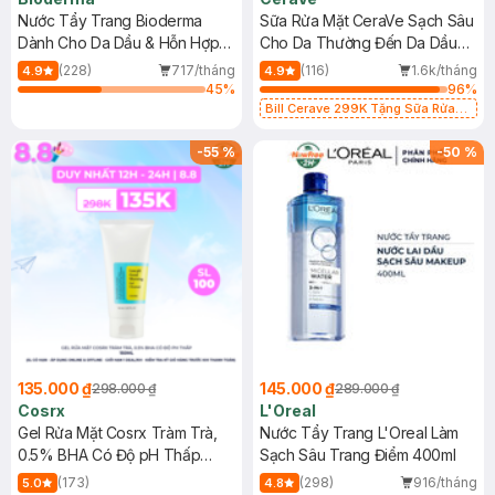
Nước Tẩy Trang Bioderma
Sữa Rửa Mặt CeraVe Sạch Sâu
Dành Cho Da Dầu & Hỗn Hợp
Cho Da Thường Đến Da Dầu
500ml
473ml
(228)
717/tháng
(116)
1.6k/tháng
4.9
4.9
45
%
96
%
Bill Cerave 299K Tặng Sữa Rửa
Mặt Cerave 30ml (SL có hạn)
-
55
%
-
50
%
135.000 ₫
145.000 ₫
298.000 ₫
289.000 ₫
Cosrx
L'Oreal
Gel Rửa Mặt Cosrx Tràm Trà,
Nước Tẩy Trang L'Oreal Làm
0.5% BHA Có Độ pH Thấp
Sạch Sâu Trang Điểm 400ml
150ml
(173)
(298)
916/tháng
5.0
4.8