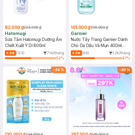
82.000 ₫
101.000 ₫
205.000 ₫
209.000 ₫
Hatomugi
Garnier
Sữa Tắm Hatomugi Dưỡng Ẩm
Nước Tẩy Trang Garnier Dành
Chiết Xuất Ý Dĩ 800ml
Cho Da Dầu Và Mụn 400ml
(Mới)
(123)
714/tháng
(69)
1.2k/tháng
4.9
4.9
52
%
47
%
-
44
%
-
43
%
130.000 ₫
297.000 ₫
234.000 ₫
519.000 ₫