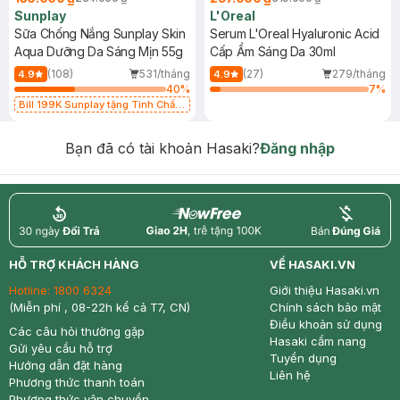
Sunplay
L'Oreal
Sữa Chống Nắng Sunplay Skin
Serum L'Oreal Hyaluronic Acid
Aqua Dưỡng Da Sáng Mịn 55g
Cấp Ẩm Sáng Da 30ml
(108)
531/tháng
(27)
279/tháng
4.9
4.9
40
%
7
%
Bill 199K Sunplay tặng Tinh Chất
Chống Nắng 7g trị giá 30K (SL có
hạn)
Bạn đã có tài khoản Hasaki?
Đăng nhập
return
nowfree
price
HỖ TRỢ KHÁCH HÀNG
VỀ HASAKI.VN
Hotline:
1800 6324
Giới thiệu Hasaki.vn
(Miễn phí , 08-22h kể cả T7, CN)
Chính sách bảo mật
Điều khoản sử dụng
Các câu hỏi thường gặp
Hasaki cẩm nang
Gửi yêu cầu hỗ trợ
Tuyển dụng
Hướng dẫn đặt hàng
Liên hệ
Phương thức thanh toán
Phương thức vận chuyển