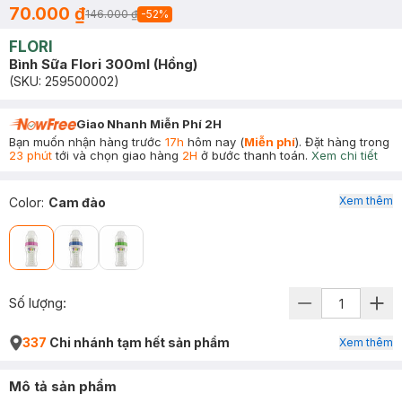
70.000 ₫
146.000 ₫
-
52
%
FLORI
Bình Sữa Flori 300ml (Hồng)
(SKU:
259500002
)
Giao Nhanh Miễn Phí 2H
Bạn muốn nhận hàng trước
17h
hôm nay (
Miễn phí
). Đặt hàng trong
23 phút
tới và chọn giao hàng
2H
ở bước thanh toán.
Xem chi tiết
Xem thêm
Color
:
Cam đào
Số lượng:
337
Chi nhánh tạm hết sản phẩm
Xem thêm
Mô tả sản phẩm