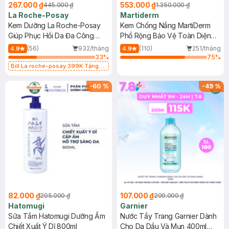
267.000 ₫
553.000 ₫
445.000 ₫
1.350.000 ₫
La Roche-Posay
Martiderm
Kem Dưỡng La Roche-Posay
Kem Chống Nắng MartiDerm
Giúp Phục Hồi Da Đa Công
Phổ Rộng Bảo Vệ Toàn Diện
Dụng 40ml
40ml
(56)
932/tháng
(110)
251/tháng
4.9
4.9
33
%
75
%
Bill La roche-posay 399K Tặng
Gel rửa mặt da dầu nhạy cảm 50ml
(SL có hạn)
-
60
%
-
49
%
82.000 ₫
107.000 ₫
205.000 ₫
209.000 ₫
Hatomugi
Garnier
Sữa Tắm Hatomugi Dưỡng Ẩm
Nước Tẩy Trang Garnier Dành
Chiết Xuất Ý Dĩ 800ml
Cho Da Dầu Và Mụn 400ml