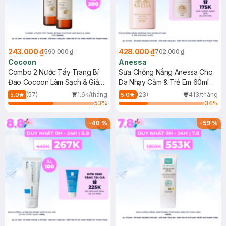
243.000 ₫
428.000 ₫
590.000 ₫
702.000 ₫
Cocoon
Anessa
Combo 2 Nước Tẩy Trang Bí
Sữa Chống Nắng Anessa Cho
Đao Cocoon Làm Sạch & Giảm
Da Nhạy Cảm & Trẻ Em 60ml
Dầu 500ml
(Mới)
(57)
1.6k/tháng
(23)
413/tháng
5.0
5.0
53
%
34
%
-
40
%
-
59
%