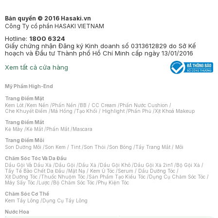
Bản quyền © 2016 Hasaki.vn
Công Ty cổ phần HASAKI VIETNAM
Hotline:
1800 6324
Giấy chứng nhận Đăng ký Kinh doanh số 0313612829 do Sở Kế
hoạch và Đầu tư Thành phố Hồ Chí Minh cấp ngày 13/01/2016
Xem tất cả cửa hàng
Mỹ Phẩm High-End
Trang Điểm Mặt
Kem Lót
/
Kem Nền
/
Phấn Nền
/
BB / CC Cream
/
Phấn Nước Cushion
/
Che Khuyết Điểm
/
Má Hồng
/
Tạo Khối / Highlight
/
Phấn Phủ
/
Xịt Khoá Makeup
Trang Điểm Mắt
Kẻ Mày
/
Kẻ Mắt
/
Phấn Mắt
/
Mascara
Trang Điểm Môi
Son Dưỡng Môi
/
Son Kem / Tint
/
Son Thỏi
/
Son Bóng
/
Tẩy Trang Mắt / Môi
Chăm Sóc Tóc Và Da Đầu
Dầu Gội Và Dầu Xả
/
Dầu Gội
/
Dầu Xả
/
Dầu Gội Khô
/
Dầu Gội Xả 2in1
/
Bộ Gội Xả
/
Tẩy Tế Bào Chết Da Đầu
/
Mặt Nạ / Kem Ủ Tóc
/
Serum / Dầu Dưỡng Tóc
/
Xịt Dưỡng Tóc
/
Thuốc Nhuộm Tóc
/
Sản Phẩm Tạo Kiểu Tóc
/
Dụng Cụ Chăm Sóc Tóc
/
Máy Sấy Tóc
/
Lược
/
Bộ Chăm Sóc Tóc
/
Phụ Kiện Tóc
Chăm Sóc Cơ Thể
Kem Tẩy Lông
/
Dụng Cụ Tẩy Lông
Nước Hoa