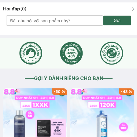
Hỏi đáp
(
0
)
Gửi
GỢI Ý DÀNH RIÊNG CHO BẠN
-
50
%
-
48
%