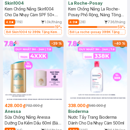
Skin1004
La Roche-Posay
Kem Chống Nắng Skin1004
Kem Chống Nắng La Roche-
Cho Da Nhạy Cảm SPF 50+
Posay Phổ Rộng, Nâng Tông
50ml
Kiềm Dầu 50ml
(119)
1.0k/tháng
(28)
736/tháng
4.8
4.9
19
%
59
%
Bill Skin1004 từ 399k Tặng Kem
Bill La roche-posay 399K Tặng
Chống Nắng Cho Da Nhạy Cảm
Gel rửa mặt da dầu nhạy cảm 50ml
SPF 50+ 20ml (SL Có Hạn)
(SL có hạn)
-
39
%
-
40
%
428.000 ₫
338.000 ₫
702.000 ₫
560.000 ₫
Anessa
Bioderma
Sữa Chống Nắng Anessa
Nước Tẩy Trang Bioderma
Dưỡng Da Kiềm Dầu 60ml (Bản
Dành Cho Da Nhạy Cảm 500ml
Mới)