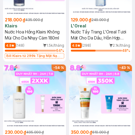
218.000 ₫
129.000 ₫
435.000 ₫
249.000 ₫
Klairs
L'Oreal
Nước Hoa Hồng Klairs Không
Nước Tẩy Trang L'Oreal Tươi
Mùi Cho Da Nhạy Cảm 180ml
Mát Cho Da Dầu, Hỗn Hợp
400ml
(148)
1.5k/tháng
(298)
2.1k/tháng
4.8
4.8
64
%
48
%
Bill Klairs từ 299k Tặng Mặt Nạ
Làm Dịu Da & Kiểm Soát Dầu Nhờn
25ml (SL Có Hạn)
-
54
%
-
43
%
230.000 ₫
350.000 ₫
495.000 ₫
610.000 ₫