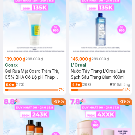
139.000 ₫
145.000 ₫
298.000 ₫
289.000 ₫
Cosrx
L'Oreal
Gel Rửa Mặt Cosrx Tràm Trà,
Nước Tẩy Trang L'Oreal Làm
0.5% BHA Có Độ pH Thấp
Sạch Sâu Trang Điểm 400ml
150ml
(173)
(298)
916/tháng
5.0
4.8
7
%
14
%
-
59
%
-
39
%