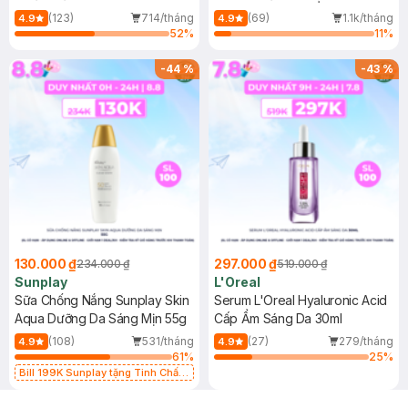
(Mới)
(123)
714/tháng
(69)
1.1k/tháng
4.9
4.9
52
%
11
%
-
44
%
-
43
%
130.000 ₫
297.000 ₫
234.000 ₫
519.000 ₫
Sunplay
L'Oreal
Sữa Chống Nắng Sunplay Skin
Serum L'Oreal Hyaluronic Acid
Aqua Dưỡng Da Sáng Mịn 55g
Cấp Ẩm Sáng Da 30ml
(108)
531/tháng
(27)
279/tháng
4.9
4.9
61
%
25
%
Bill 199K Sunplay tặng Tinh Chất
Chống Nắng 7g trị giá 30K (SL có
hạn)