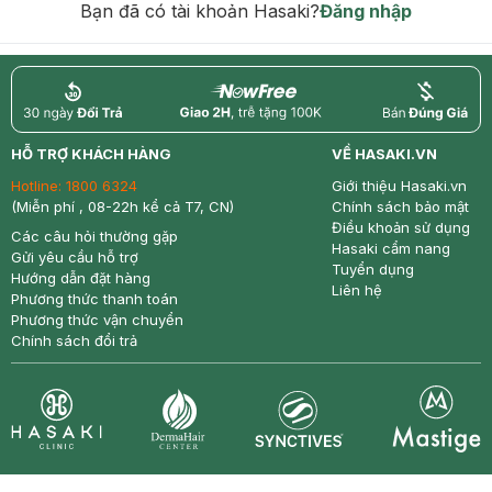
Bạn đã có tài khoản Hasaki?
Đăng nhập
return
nowfree
price
HỖ TRỢ KHÁCH HÀNG
VỀ HASAKI.VN
Hotline:
1800 6324
Giới thiệu Hasaki.vn
(Miễn phí , 08-22h kể cả T7, CN)
Chính sách bảo mật
Điều khoản sử dụng
Các câu hỏi thường gặp
Hasaki cẩm nang
Gửi yêu cầu hỗ trợ
Tuyển dụng
Hướng dẫn đặt hàng
Liên hệ
Phương thức thanh toán
Phương thức vận chuyển
Chính sách đổi trả
Synctives
Clinic
Dermahair
Mastige