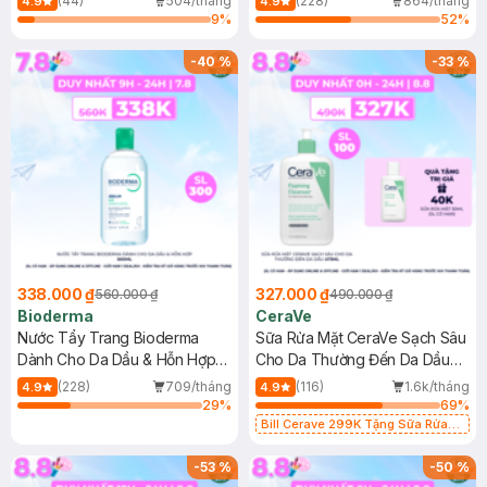
(44)
504/tháng
(228)
864/tháng
4.9
4.9
9
%
52
%
-
40
%
-
33
%
338.000 ₫
327.000 ₫
560.000 ₫
490.000 ₫
Bioderma
CeraVe
Nước Tẩy Trang Bioderma
Sữa Rửa Mặt CeraVe Sạch Sâu
Dành Cho Da Dầu & Hỗn Hợp
Cho Da Thường Đến Da Dầu
500ml
473ml
(228)
709/tháng
(116)
1.6k/tháng
4.9
4.9
29
%
69
%
Bill Cerave 299K Tặng Sữa Rửa
Mặt Cerave 30ml (SL có hạn)
-
53
%
-
50
%