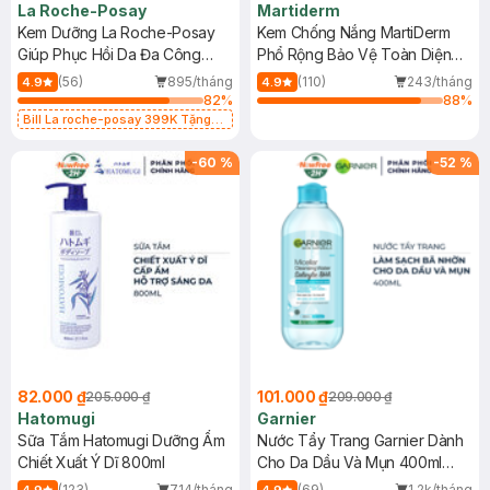
La Roche-Posay
Martiderm
Kem Dưỡng La Roche-Posay
Kem Chống Nắng MartiDerm
Giúp Phục Hồi Da Đa Công
Phổ Rộng Bảo Vệ Toàn Diện
Dụng 40ml
40ml
(56)
895/tháng
(110)
243/tháng
4.9
4.9
82
%
88
%
Bill La roche-posay 399K Tặng
Gel rửa mặt da dầu nhạy cảm 50ml
(SL có hạn)
-
60
%
-
52
%
82.000 ₫
101.000 ₫
205.000 ₫
209.000 ₫
Hatomugi
Garnier
Sữa Tắm Hatomugi Dưỡng Ẩm
Nước Tẩy Trang Garnier Dành
Chiết Xuất Ý Dĩ 800ml
Cho Da Dầu Và Mụn 400ml
(Mới)
(123)
714/tháng
(69)
1.2k/tháng