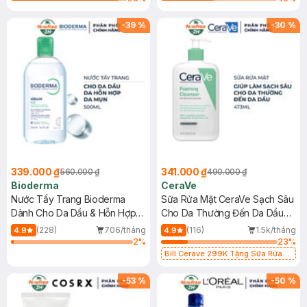
-
39
%
-
30
%
339.000 ₫
341.000 ₫
560.000 ₫
490.000 ₫
Bioderma
CeraVe
Nước Tẩy Trang Bioderma
Sữa Rửa Mặt CeraVe Sạch Sâu
Dành Cho Da Dầu & Hỗn Hợp
Cho Da Thường Đến Da Dầu
500ml
473ml
(228)
706/tháng
(116)
1.5k/tháng
4.9
4.9
2
%
23
%
Bill Cerave 299K Tặng Sữa Rửa
Mặt Cerave 30ml (SL có hạn)
-
53
%
-
50
%