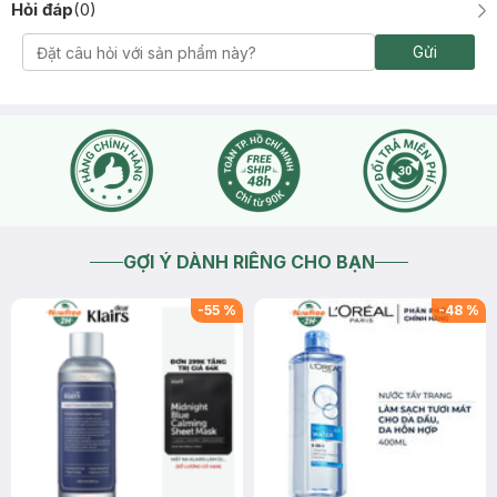
Hỏi đáp
(
0
)
Gửi
GỢI Ý DÀNH RIÊNG CHO BẠN
-
55
%
-
48
%