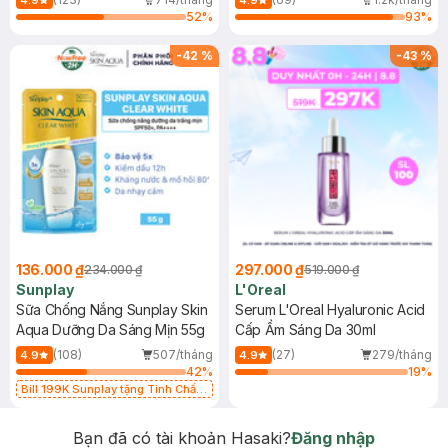
4.9
4.9
52
%
93
%
-
42
%
-
43
%
136.000 ₫
297.000 ₫
234.000 ₫
519.000 ₫
Sunplay
L'Oreal
Sữa Chống Nắng Sunplay Skin
Serum L'Oreal Hyaluronic Acid
Aqua Dưỡng Da Sáng Mịn 55g
Cấp Ẩm Sáng Da 30ml
(108)
507/tháng
(27)
279/tháng
4.9
4.9
42
%
19
%
Bill 199K Sunplay tặng Tinh Chất
Chống Nắng 7g trị giá 30K (SL có
hạn)
Bạn đã có tài khoản Hasaki?
Đăng nhập