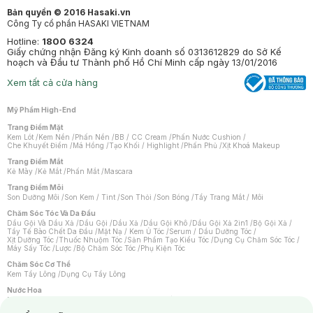
Bản quyền © 2016 Hasaki.vn
Công Ty cổ phần HASAKI VIETNAM
Hotline:
1800 6324
Giấy chứng nhận Đăng ký Kinh doanh số 0313612829 do Sở Kế
hoạch và Đầu tư Thành phố Hồ Chí Minh cấp ngày 13/01/2016
Xem tất cả cửa hàng
Mỹ Phẩm High-End
Trang Điểm Mặt
Kem Lót
/
Kem Nền
/
Phấn Nền
/
BB / CC Cream
/
Phấn Nước Cushion
/
Che Khuyết Điểm
/
Má Hồng
/
Tạo Khối / Highlight
/
Phấn Phủ
/
Xịt Khoá Makeup
Trang Điểm Mắt
Kẻ Mày
/
Kẻ Mắt
/
Phấn Mắt
/
Mascara
Trang Điểm Môi
Son Dưỡng Môi
/
Son Kem / Tint
/
Son Thỏi
/
Son Bóng
/
Tẩy Trang Mắt / Môi
Chăm Sóc Tóc Và Da Đầu
Dầu Gội Và Dầu Xả
/
Dầu Gội
/
Dầu Xả
/
Dầu Gội Khô
/
Dầu Gội Xả 2in1
/
Bộ Gội Xả
/
Tẩy Tế Bào Chết Da Đầu
/
Mặt Nạ / Kem Ủ Tóc
/
Serum / Dầu Dưỡng Tóc
/
Xịt Dưỡng Tóc
/
Thuốc Nhuộm Tóc
/
Sản Phẩm Tạo Kiểu Tóc
/
Dụng Cụ Chăm Sóc Tóc
/
Máy Sấy Tóc
/
Lược
/
Bộ Chăm Sóc Tóc
/
Phụ Kiện Tóc
Chăm Sóc Cơ Thể
Kem Tẩy Lông
/
Dụng Cụ Tẩy Lông
Nước Hoa
Nước Hoa Nữ
/
Nước Hoa Nam
/
Nước Hoa Cao Cấp
/
Xịt Thơm Toàn Thân
/
Nước Hoa Vùng Kín