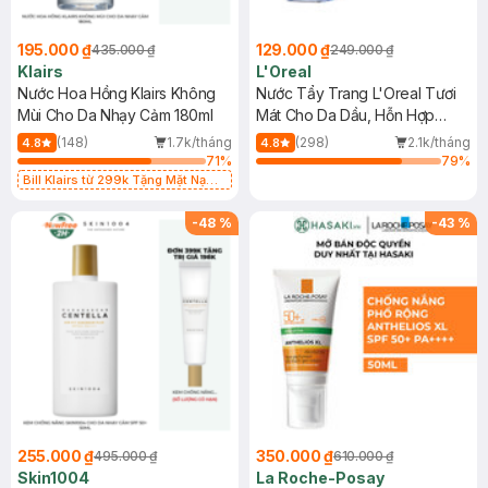
195.000 ₫
129.000 ₫
435.000 ₫
249.000 ₫
Klairs
L'Oreal
Nước Hoa Hồng Klairs Không
Nước Tẩy Trang L'Oreal Tươi
Mùi Cho Da Nhạy Cảm 180ml
Mát Cho Da Dầu, Hỗn Hợp
400ml
(148)
1.7k/tháng
(298)
2.1k/tháng
4.8
4.8
71
%
79
%
Bill Klairs từ 299k Tặng Mặt Nạ
Làm Dịu Da & Kiểm Soát Dầu Nhờn
25ml (SL Có Hạn)
-
48
%
-
43
%
255.000 ₫
350.000 ₫
495.000 ₫
610.000 ₫
Skin1004
La Roche-Posay