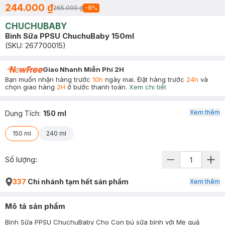
244.000 ₫
265.000 ₫
-
8
%
CHUCHUBABY
Bình Sữa PPSU ChuchuBaby 150ml
(SKU:
267700015
)
Giao Nhanh Miễn Phí 2H
Bạn muốn nhận hàng trước
10h
ngày mai. Đặt hàng trước
24h
và
chọn giao hàng
2H
ở bước thanh toán.
Xem chi tiết
Xem thêm
Dung Tích
:
150 ml
150 ml
240 ml
Số lượng:
337
Chi nhánh tạm hết sản phẩm
Xem thêm
Mô tả sản phẩm
Bình Sữa PPSU ChuchuBaby Cho Con bú sữa bình với Mẹ quả