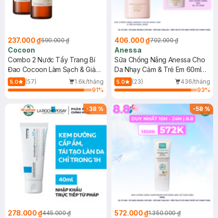
237.000 ₫
406.000 ₫
590.000 ₫
702.000 ₫
Cocoon
Anessa
Combo 2 Nước Tẩy Trang Bí
Sữa Chống Nắng Anessa Cho
Đao Cocoon Làm Sạch & Giảm
Da Nhạy Cảm & Trẻ Em 60ml
Dầu 500ml
(Mới)
(57)
1.6k/tháng
(23)
436/tháng
5.0
5.0
91
%
93
%
-
38
%
-
58
%
278.000 ₫
572.000 ₫
445.000 ₫
1.350.000 ₫