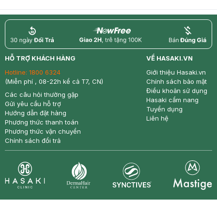
return
nowfree
price
HỖ TRỢ KHÁCH HÀNG
VỀ HASAKI.VN
Hotline:
1800 6324
Giới thiệu Hasaki.vn
(Miễn phí , 08-22h kể cả T7, CN)
Chính sách bảo mật
Điều khoản sử dụng
Các câu hỏi thường gặp
Hasaki cẩm nang
Gửi yêu cầu hỗ trợ
Tuyển dụng
Hướng dẫn đặt hàng
Liên hệ
Phương thức thanh toán
Phương thức vận chuyển
Chính sách đổi trả
Synctives
Clinic
Dermahair
Mastige