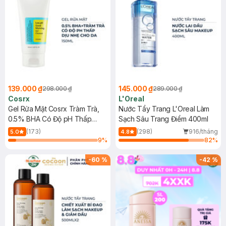
139.000 ₫
145.000 ₫
298.000 ₫
289.000 ₫
Cosrx
L'Oreal
Gel Rửa Mặt Cosrx Tràm Trà,
Nước Tẩy Trang L'Oreal Làm
0.5% BHA Có Độ pH Thấp
Sạch Sâu Trang Điểm 400ml
150ml
(173)
(298)
916/tháng
5.0
4.8
9
%
82
%
-
60
%
-
42
%