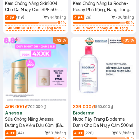
Kem Chống Nắng Skin1004
Kem Chống Nắng La Roche-
Cho Da Nhạy Cảm SPF 50+
Posay Phổ Rộng, Nâng Tông
50ml
Kiềm Dầu 50ml
(119)
944/tháng
(28)
736/tháng
4.8
4.9
64
%
89
%
Bill Skin1004 từ 399k Tặng Kem
Bill La roche-posay 399K Tặng
Chống Nắng Cho Da Nhạy Cảm
Gel rửa mặt da dầu nhạy cảm 50ml
SPF 50+ 20ml (SL Có Hạn)
(SL có hạn)
-
42
%
-
39
%
406.000 ₫
339.000 ₫
702.000 ₫
560.000 ₫
Anessa
Bioderma
Sữa Chống Nắng Anessa
Nước Tẩy Trang Bioderma
Dưỡng Da Kiềm Dầu 60ml (Bản
Dành Cho Da Nhạy Cảm 500ml
Mới)
(44)
531/tháng
(228)
861/tháng
4.9
4.9
93
%
46
%