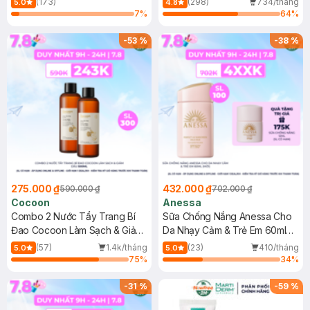
(173)
(298)
734/tháng
5.0
4.8
7
%
64
%
-
53
%
-
38
%
275.000 ₫
432.000 ₫
590.000 ₫
702.000 ₫
Cocoon
Anessa
Combo 2 Nước Tẩy Trang Bí
Sữa Chống Nắng Anessa Cho
Đao Cocoon Làm Sạch & Giảm
Da Nhạy Cảm & Trẻ Em 60ml
Dầu 500ml
(Mới)
(57)
1.4k/tháng
(23)
410/tháng
5.0
5.0
75
%
34
%
-
31
%
-
59
%