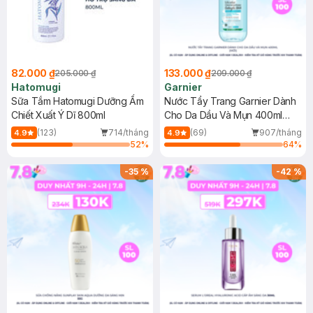
82.000 ₫
133.000 ₫
205.000 ₫
209.000 ₫
Hatomugi
Garnier
Sữa Tắm Hatomugi Dưỡng Ẩm
Nước Tẩy Trang Garnier Dành
Chiết Xuất Ý Dĩ 800ml
Cho Da Dầu Và Mụn 400ml
(Mới)
(123)
714/tháng
(69)
907/tháng
4.9
4.9
52
%
64
%
-
35
%
-
42
%