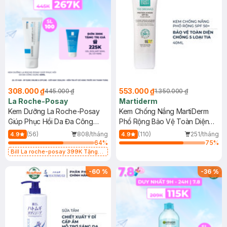
308.000 ₫
553.000 ₫
445.000 ₫
1.350.000 ₫
La Roche-Posay
Martiderm
Kem Dưỡng La Roche-Posay
Kem Chống Nắng MartiDerm
Giúp Phục Hồi Da Đa Công
Phổ Rộng Bảo Vệ Toàn Diện
Dụng 40ml
40ml
(56)
808/tháng
(110)
251/tháng
4.9
4.9
64
%
75
%
Bill La roche-posay 399K Tặng
Gel rửa mặt da dầu nhạy cảm 50ml
(SL có hạn)
-
60
%
-
36
%