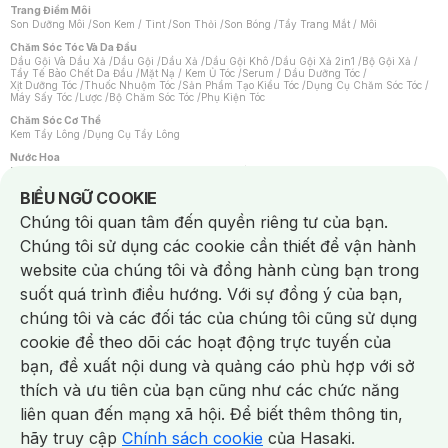
Trang Điểm Môi
Son Dưỡng Môi
/
Son Kem / Tint
/
Son Thỏi
/
Son Bóng
/
Tẩy Trang Mắt / Môi
Chăm Sóc Tóc Và Da Đầu
Dầu Gội Và Dầu Xả
/
Dầu Gội
/
Dầu Xả
/
Dầu Gội Khô
/
Dầu Gội Xả 2in1
/
Bộ Gội Xả
/
Tẩy Tế Bào Chết Da Đầu
/
Mặt Nạ / Kem Ủ Tóc
/
Serum / Dầu Dưỡng Tóc
/
Xịt Dưỡng Tóc
/
Thuốc Nhuộm Tóc
/
Sản Phẩm Tạo Kiểu Tóc
/
Dụng Cụ Chăm Sóc Tóc
/
Máy Sấy Tóc
/
Lược
/
Bộ Chăm Sóc Tóc
/
Phụ Kiện Tóc
Chăm Sóc Cơ Thể
Kem Tẩy Lông
/
Dụng Cụ Tẩy Lông
Nước Hoa
Nước Hoa Nữ
/
Nước Hoa Nam
/
Nước Hoa Cao Cấp
/
Xịt Thơm Toàn Thân
/
Nước Hoa Vùng Kín
Notice about cookies usage
BIỂU NGỮ COOKIE
Chăm Sóc Cá Nhân
Chúng tôi quan tâm đến quyền riêng tư của bạn.
Chống Muỗi
/
Khẩu Trang
/
Máy Massage
/
Mặt Nạ Xông Hơi
/
Nước Rửa Tay
/
Sản Phẩm Chăm Sóc Khác
/
Bàn Chải Đánh Răng
/
Bàn Chải Điện
/
Chúng tôi sử dụng các cookie cần thiết để vận hành
Hỗ Trợ Trắng Răng
/
Kem Đánh Răng
/
Máy Tăm Nước
/
Nước Súc Miệng
/
Tăm / Chỉ Nha Khoa
/
Xịt Thơm Miệng
/
Dung Dịch Vệ Sinh
/
Dưỡng Vùng Kín
/
website của chúng tôi và đồng hành cùng bạn trong
Khăn Ướt Vệ Sinh Vùng Kín
/
Băng Vệ Sinh
/
Tampon
/
Bọt Cạo Râu
/
Dao Cạo Râu
/
Máy Cạo Râu
suốt quá trình điều hướng. Với sự đồng ý của bạn,
Vấn Đề Về Da
chúng tôi và các đối tác của chúng tôi cũng sử dụng
Da Dầu / Lỗ Chân Lông To
/
Da Khô / Mất Nước
/
Da Lão Hóa
/
Da Mụn
/
Da Nhạy Cảm / Kích Ứng
/
Da Xỉn Màu
/
Thâm / Nám / Tàn Nhang
/
cookie để theo dõi các hoạt động trực tuyến của
Quầng Thâm & Bọng Mắt
/
Sẹo
/
Viêm Da Cơ Địa
bạn, đề xuất nội dung và quảng cáo phù hợp với sở
Dụng Cụ / Phụ Kiện Chăm Sóc Da
Chat i
Bông Tẩy Trang
/
Khăn Lau Mặt Khô
/
Dụng Cụ / Máy Rửa Mặt
/
Máy Chăm Sóc Da
/
thích và ưu tiên của bạn cũng như các chức năng
Dụng Cụ Chăm Sóc Khác
liên quan đến mạng xã hội. Để biết thêm thông tin,
hãy truy cập
Chính sách cookie
của Hasaki.