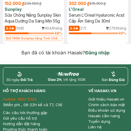
152.000 ₫
302.000 ₫
234.000 ₫
519.000 ₫
Sunplay
L'Oreal
Sữa Chống Nắng Sunplay Skin
Serum L'Oreal Hyaluronic Acid
Aqua Dưỡng Da Sáng Mịn 55g
Cấp Ẩm Sáng Da 30ml
(108)
454/tháng
(27)
275/tháng
4.9
4.9
48
%
46
%
Bill 199K Sunplay tặng Tinh Chất
Chống Nắng 7g trị giá 30K (SL có
hạn)
Bạn đã có tài khoản Hasaki?
Đăng nhập
return
nowfree
price
HỖ TRỢ KHÁCH HÀNG
VỀ HASAKI.VN
Hotline:
1800 6324
Giới thiệu Hasaki.vn
(Miễn phí , 08-22h kể cả T7, CN)
Chính sách bảo mật
Điều khoản sử dụng
Các câu hỏi thường gặp
Hasaki cẩm nang
Gửi yêu cầu hỗ trợ
Tuyển dụng
Hướng dẫn đặt hàng
Liên hệ
Phương thức thanh toán