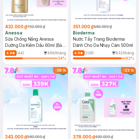
432.000 ₫
351.000 ₫
702.000 ₫
560.000 ₫
Anessa
Bioderma
Sữa Chống Nắng Anessa
Nước Tẩy Trang Bioderma
Dưỡng Da Kiềm Dầu 60ml (Bản
Dành Cho Da Nhạy Cảm 500ml
Mới)
(44)
499/tháng
(228)
832/tháng
4.9
4.9
34
%
92
%
-
39
%
-
23
%
343.000 ₫
378.000 ₫
560.000 ₫
490.000 ₫