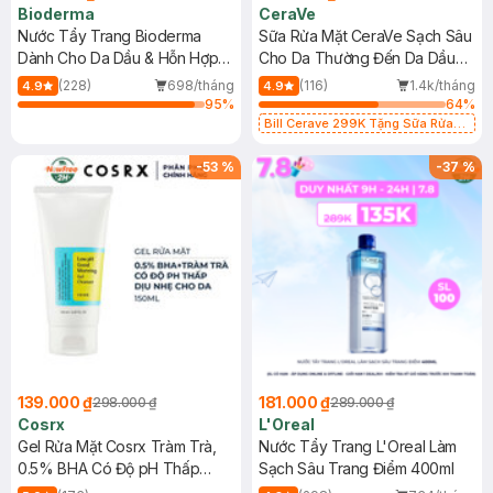
Bioderma
CeraVe
Nước Tẩy Trang Bioderma
Sữa Rửa Mặt CeraVe Sạch Sâu
Dành Cho Da Dầu & Hỗn Hợp
Cho Da Thường Đến Da Dầu
500ml
473ml
(228)
698/tháng
(116)
1.4k/tháng
4.9
4.9
95
%
64
%
Bill Cerave 299K Tặng Sữa Rửa
Mặt Cerave 30ml (SL có hạn)
-
53
%
-
37
%
139.000 ₫
181.000 ₫
298.000 ₫
289.000 ₫
Cosrx
L'Oreal
Gel Rửa Mặt Cosrx Tràm Trà,
Nước Tẩy Trang L'Oreal Làm
0.5% BHA Có Độ pH Thấp
Sạch Sâu Trang Điểm 400ml
150ml