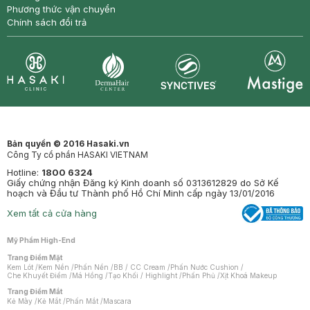
Phương thức vận chuyển
Chính sách đổi trả
Synctives
Clinic
Dermahair
Mastige
Bản quyền © 2016 Hasaki.vn
Công Ty cổ phần HASAKI VIETNAM
Hotline:
1800 6324
Giấy chứng nhận Đăng ký Kinh doanh số 0313612829 do Sở Kế
hoạch và Đầu tư Thành phố Hồ Chí Minh cấp ngày 13/01/2016
Xem tất cả cửa hàng
Mỹ Phẩm High-End
Trang Điểm Mặt
Kem Lót
/
Kem Nền
/
Phấn Nền
/
BB / CC Cream
/
Phấn Nước Cushion
/
Che Khuyết Điểm
/
Má Hồng
/
Tạo Khối / Highlight
/
Phấn Phủ
/
Xịt Khoá Makeup
Trang Điểm Mắt
Kẻ Mày
/
Kẻ Mắt
/
Phấn Mắt
/
Mascara