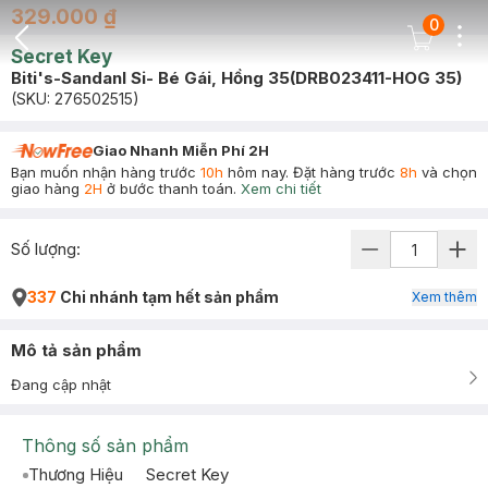
329.000 ₫
0
Dots
Cart Icon
Secret Key
Back Icon
Biti's-Sandanl Si- Bé Gái, Hồng 35(DRB023411-HOG 35)
(SKU:
276502515
)
Giao Nhanh Miễn Phí 2H
Bạn muốn nhận hàng trước
10h
hôm nay. Đặt hàng trước
8h
và chọn
giao hàng
2H
ở bước thanh toán.
Xem chi tiết
Số lượng:
337
Chi nhánh tạm hết sản phẩm
Xem thêm
Mô tả sản phẩm
Đang cập nhật
Thông số sản phẩm
Thương Hiệu
Secret Key