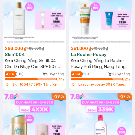
266.000 ₫
381.000 ₫
495.000 ₫
610.000 ₫
Skin1004
La Roche-Posay
Kem Chống Nắng Skin1004
Kem Chống Nắng La Roche-
Cho Da Nhạy Cảm SPF 50+
Posay Phổ Rộng, Nâng Tông
50ml
Kiềm Dầu 50ml
(119)
905/tháng
(28)
676/tháng
4.8
4.9
64
%
82
%
Bill Skin1004 từ 399k Tặng Kem
Bill La roche-posay 399K Tặng
Chống Nắng Cho Da Nhạy Cảm
Gel rửa mặt da dầu nhạy cảm 50ml
SPF 50+ 20ml (SL Có Hạn)
(SL có hạn)
-
38
%
-
37
%