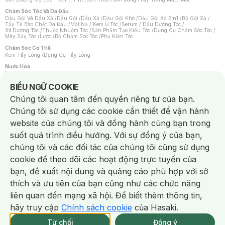
Chăm Sóc Tóc Và Da Đầu
Dầu Gội Và Dầu Xả
/
Dầu Gội
/
Dầu Xả
/
Dầu Gội Khô
/
Dầu Gội Xả 2in1
/
Bộ Gội Xả
/
Tẩy Tế Bào Chết Da Đầu
/
Mặt Nạ / Kem Ủ Tóc
/
Serum / Dầu Dưỡng Tóc
/
Xịt Dưỡng Tóc
/
Thuốc Nhuộm Tóc
/
Sản Phẩm Tạo Kiểu Tóc
/
Dụng Cụ Chăm Sóc Tóc
/
Máy Sấy Tóc
/
Lược
/
Bộ Chăm Sóc Tóc
/
Phụ Kiện Tóc
Chăm Sóc Cơ Thể
Kem Tẩy Lông
/
Dụng Cụ Tẩy Lông
Nước Hoa
Nước Hoa Nữ
/
Nước Hoa Nam
/
Nước Hoa Cao Cấp
/
Xịt Thơm Toàn Thân
/
Nước Hoa Vùng Kín
Notice about cookies usage
BIỂU NGỮ COOKIE
Chăm Sóc Cá Nhân
Chúng tôi quan tâm đến quyền riêng tư của bạn.
Chống Muỗi
/
Khẩu Trang
/
Máy Massage
/
Mặt Nạ Xông Hơi
/
Nước Rửa Tay
/
Sản Phẩm Chăm Sóc Khác
/
Bàn Chải Đánh Răng
/
Bàn Chải Điện
/
Chúng tôi sử dụng các cookie cần thiết để vận hành
Hỗ Trợ Trắng Răng
/
Kem Đánh Răng
/
Máy Tăm Nước
/
Nước Súc Miệng
/
Tăm / Chỉ Nha Khoa
/
Xịt Thơm Miệng
/
Dung Dịch Vệ Sinh
/
Dưỡng Vùng Kín
/
website của chúng tôi và đồng hành cùng bạn trong
Khăn Ướt Vệ Sinh Vùng Kín
/
Băng Vệ Sinh
/
Tampon
/
Bọt Cạo Râu
/
Dao Cạo Râu
/
Máy Cạo Râu
suốt quá trình điều hướng. Với sự đồng ý của bạn,
Vấn Đề Về Da
chúng tôi và các đối tác của chúng tôi cũng sử dụng
Da Dầu / Lỗ Chân Lông To
/
Da Khô / Mất Nước
/
Da Lão Hóa
/
Da Mụn
/
Da Nhạy Cảm / Kích Ứng
/
Da Xỉn Màu
/
Thâm / Nám / Tàn Nhang
/
cookie để theo dõi các hoạt động trực tuyến của
Quầng Thâm & Bọng Mắt
/
Sẹo
/
Viêm Da Cơ Địa
bạn, đề xuất nội dung và quảng cáo phù hợp với sở
Dụng Cụ / Phụ Kiện Chăm Sóc Da
Chat i
Bông Tẩy Trang
/
Khăn Lau Mặt Khô
/
Dụng Cụ / Máy Rửa Mặt
/
Máy Chăm Sóc Da
/
thích và ưu tiên của bạn cũng như các chức năng
Dụng Cụ Chăm Sóc Khác
liên quan đến mạng xã hội. Để biết thêm thông tin,
hãy truy cập
Chính sách cookie
của Hasaki.
NowFree 2H
Giao Nhanh Miễn Phí 2H
Xem chi tiết
Từ chối
Đồng ý
Mua online