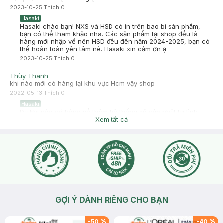
2023-10-25
Thích
0
Hasaki
Hasaki chào bạn! NXS và HSD có in trên bao bì sản phẩm,
bạn có thể tham khảo nha. Các sản phẩm tại shop đều là
hàng mới nhập về nên HSD đều đến năm 2024-2025, bạn có
thể hoàn toàn yên tâm nè. Hasaki xin cảm ơn ạ
2023-10-25
Thích
0
Thùy Thanh
khi nào mới có hàng lại khu vực Hcm vậy shop
2022-05-13
Thích
0
Hasaki
Dạ khi nào có hàng về thêm hệ thống sẽ cập nhật lại tình
trạng Sản phẩm còn tại Chi nhánh và thông báo trên wall
Xem tất cả
facebook , tình trạng sản phẩm tại website http://hasaki.vn/
<3 Bạn nhớ theo dõi page hoặc để nhận được thông tin chính
xác nhất bạn lên web mình bấm thông báo khi có hàng
online, điền thông tin, có hàng bên mình sẽ gửi thông báo
cho bạn nhé! <3
2022-05-13
Thích
0
GỢI Ý DÀNH RIÊNG CHO BẠN
-
50
%
-
40
%