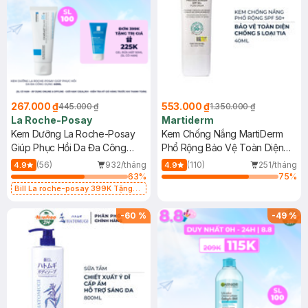
267.000 ₫
553.000 ₫
445.000 ₫
1.350.000 ₫
La Roche-Posay
Martiderm
Kem Dưỡng La Roche-Posay
Kem Chống Nắng MartiDerm
Giúp Phục Hồi Da Đa Công
Phổ Rộng Bảo Vệ Toàn Diện
Dụng 40ml
40ml
(56)
932/tháng
(110)
251/tháng
4.9
4.9
63
%
75
%
Bill La roche-posay 399K Tặng
Gel rửa mặt da dầu nhạy cảm 50ml
(SL có hạn)
-
60
%
-
49
%