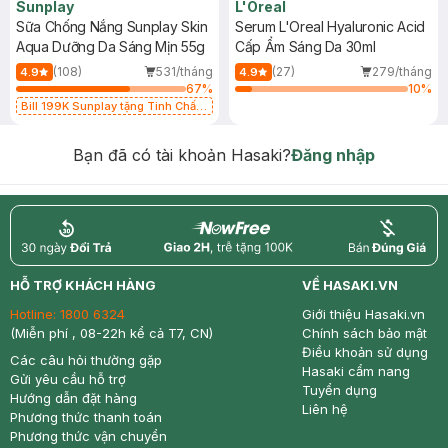
Sunplay
L'Oreal
Sữa Chống Nắng Sunplay Skin
Serum L'Oreal Hyaluronic Acid
Aqua Dưỡng Da Sáng Mịn 55g
Cấp Ẩm Sáng Da 30ml
(108)
531/tháng
(27)
279/tháng
4.9
4.9
67
%
10
%
Bill 199K Sunplay tặng Tinh Chất
Chống Nắng 7g trị giá 30K (SL có
hạn)
Bạn đã có tài khoản Hasaki?
Đăng nhập
return
nowfree
price
HỖ TRỢ KHÁCH HÀNG
VỀ HASAKI.VN
Hotline:
1800 6324
Giới thiệu Hasaki.vn
(Miễn phí , 08-22h kể cả T7, CN)
Chính sách bảo mật
Điều khoản sử dụng
Các câu hỏi thường gặp
Hasaki cẩm nang
Gửi yêu cầu hỗ trợ
Tuyển dụng
Hướng dẫn đặt hàng
Liên hệ
Phương thức thanh toán
Phương thức vận chuyển