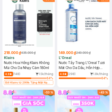
218.000 ₫
149.000 ₫
435.000 ₫
249.000 ₫
Klairs
L'Oreal
Nước Hoa Hồng Klairs Không
Nước Tẩy Trang L'Oreal Tươi
Mùi Cho Da Nhạy Cảm 180ml
Mát Cho Da Dầu, Hỗn Hợp
400ml
(148)
1.5k/tháng
(298)
1.8k/tháng
4.8
4.8
64
%
64
%
Bill Klairs từ 299k Tặng Mặt Nạ
Làm Dịu Da & Kiểm Soát Dầu Nhờn
25ml (SL Có Hạn)
-
53
%
-
43
%