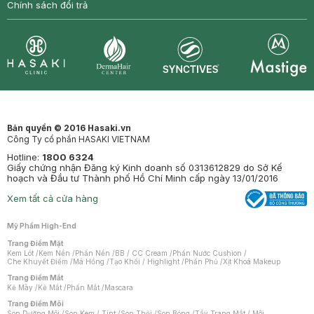
Chính sách đổi trả
Synctives
Clinic
Dermahair
Mastige
Bản quyền © 2016 Hasaki.vn
Công Ty cổ phần HASAKI VIETNAM
Hotline:
1800 6324
Giấy chứng nhận Đăng ký Kinh doanh số 0313612829 do Sở Kế
hoạch và Đầu tư Thành phố Hồ Chí Minh cấp ngày 13/01/2016
Xem tất cả cửa hàng
Mỹ Phẩm High-End
Trang Điểm Mặt
Kem Lót
/
Kem Nền
/
Phấn Nền
/
BB / CC Cream
/
Phấn Nước Cushion
/
Che Khuyết Điểm
/
Má Hồng
/
Tạo Khối / Highlight
/
Phấn Phủ
/
Xịt Khoá Makeup
Trang Điểm Mắt
Kẻ Mày
/
Kẻ Mắt
/
Phấn Mắt
/
Mascara
Trang Điểm Môi
Son Dưỡng Môi
/
Son Kem / Tint
/
Son Thỏi
/
Son Bóng
/
Tẩy Trang Mắt / Môi