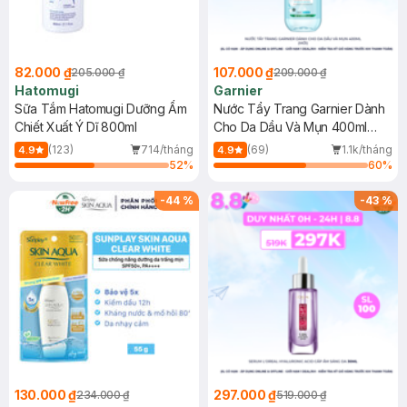
82.000 ₫
107.000 ₫
205.000 ₫
209.000 ₫
Hatomugi
Garnier
Sữa Tắm Hatomugi Dưỡng Ẩm
Nước Tẩy Trang Garnier Dành
Chiết Xuất Ý Dĩ 800ml
Cho Da Dầu Và Mụn 400ml
(Mới)
(123)
714/tháng
(69)
1.1k/tháng
4.9
4.9
52
%
60
%
-
44
%
-
43
%
130.000 ₫
297.000 ₫
234.000 ₫
519.000 ₫