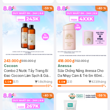
-
59
%
-
40
%
243.000 ₫
418.000 ₫
590.000 ₫
702.000 ₫
Cocoon
Anessa
Combo 2 Nước Tẩy Trang Bí
Sữa Chống Nắng Anessa Cho
Đao Cocoon Làm Sạch & Giảm
Da Nhạy Cảm & Trẻ Em 60ml
Dầu 500ml
(Mới)
(57)
1.6k/tháng
(23)
423/tháng
5.0
5.0
69
%
8
%
-
40
%
-
59
%