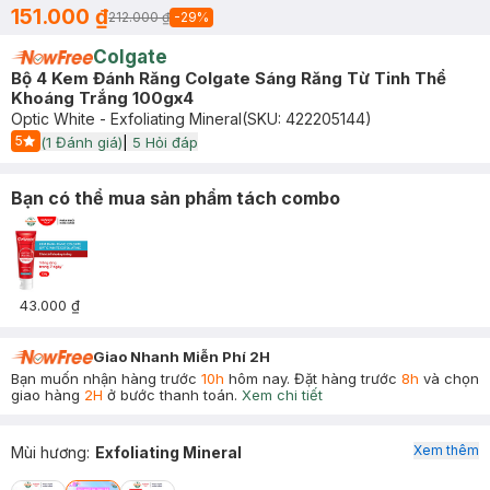
151.000 ₫
212.000 ₫
-
29
%
Colgate
Bộ 4 Kem Đánh Răng Colgate Sáng Răng Từ Tinh Thể
Khoáng Trắng 100gx4
Optic White - Exfoliating Mineral
(SKU:
422205144
)
5
(
1
Đánh giá)
|
5
Hỏi đáp
Start Icon
Bạn có thể mua sản phẩm tách combo
43.000 ₫
Giao Nhanh Miễn Phí 2H
Bạn muốn nhận hàng trước
10h
hôm nay. Đặt hàng trước
8h
và chọn
giao hàng
2H
ở bước thanh toán.
Xem chi tiết
Xem thêm
Mùi hương
:
Exfoliating Mineral