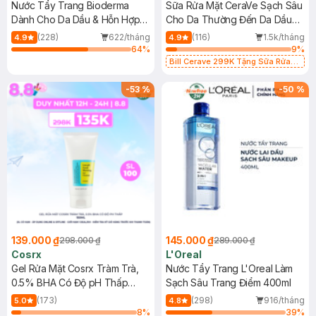
Nước Tẩy Trang Bioderma
Sữa Rửa Mặt CeraVe Sạch Sâu
Dành Cho Da Dầu & Hỗn Hợp
Cho Da Thường Đến Da Dầu
500ml
473ml
(228)
622/tháng
(116)
1.5k/tháng
4.9
4.9
64
%
9
%
Bill Cerave 299K Tặng Sữa Rửa
Mặt Cerave 30ml (SL có hạn)
-
53
%
-
50
%
139.000 ₫
145.000 ₫
298.000 ₫
289.000 ₫
Cosrx
L'Oreal
Gel Rửa Mặt Cosrx Tràm Trà,
Nước Tẩy Trang L'Oreal Làm
0.5% BHA Có Độ pH Thấp
Sạch Sâu Trang Điểm 400ml
150ml
(173)
(298)
916/tháng
5.0
4.8
8
%
39
%