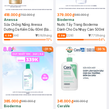
418.000 ₫
379.000 ₫
702.000 ₫
560.000 ₫
Anessa
Bioderma
Sữa Chống Nắng Anessa
Nước Tẩy Trang Bioderma
Dưỡng Da Kiềm Dầu 60ml (Bản
Dành Cho Da Nhạy Cảm 500ml
Mới)
(44)
516/tháng
(228)
771/tháng
4.9
4.9
15
%
64
%
-
31
%
-
30
%
385.000 ₫
341.000 ₫
560.000 ₫
490.000 ₫
Bioderma
CeraVe