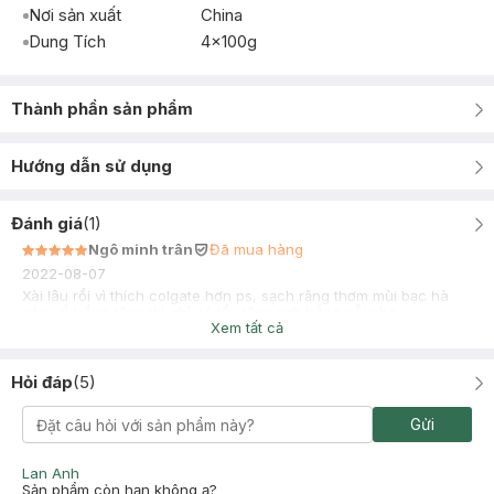
Nơi sản xuất
China
Dung Tích
4x100g
Thành phần sản phẩm
Hướng dẫn sử dụng
Đánh giá
(
1
)
Ngô minh trân
Đã mua hàng
2022-08-07
Xài lâu rồi vì thích colgate hơn ps, sạch răng thơm mùi bạc hà
còn về trắng răng thì chỉ có tẩy răng mới trắng nỗi nha.
Xem tất cả
Hỏi đáp
(
5
)
Gửi
Lan Anh
Sản phẩm còn hạn không ạ?