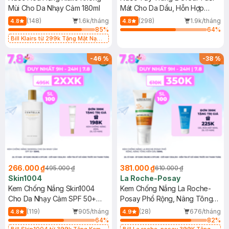
Mùi Cho Da Nhạy Cảm 180ml
Mát Cho Da Dầu, Hỗn Hợp
400ml
(148)
1.6k/tháng
(298)
1.9k/tháng
4.8
4.8
85
%
64
%
Bill Klairs từ 299k Tặng Mặt Nạ
Làm Dịu Da & Kiểm Soát Dầu Nhờn
25ml (SL Có Hạn)
-
46
%
-
38
%
266.000 ₫
381.000 ₫
495.000 ₫
610.000 ₫
Skin1004
La Roche-Posay
Kem Chống Nắng Skin1004
Kem Chống Nắng La Roche-
Cho Da Nhạy Cảm SPF 50+
Posay Phổ Rộng, Nâng Tông
50ml
Kiềm Dầu 50ml
(119)
905/tháng
(28)
676/tháng
4.8
4.9
64
%
82
%