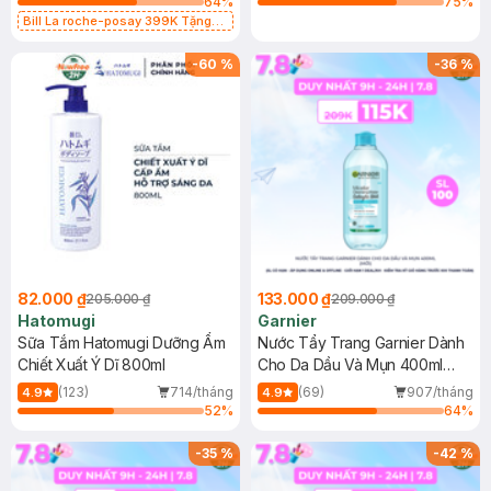
64
%
75
%
Bill La roche-posay 399K Tặng
Gel rửa mặt da dầu nhạy cảm 50ml
(SL có hạn)
-
60
%
-
36
%
82.000 ₫
133.000 ₫
205.000 ₫
209.000 ₫
Hatomugi
Garnier
Sữa Tắm Hatomugi Dưỡng Ẩm
Nước Tẩy Trang Garnier Dành
Chiết Xuất Ý Dĩ 800ml
Cho Da Dầu Và Mụn 400ml
(Mới)
(123)
714/tháng
(69)
907/tháng
4.9
4.9
52
%
64
%
-
35
%
-
42
%