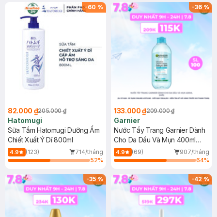
(SL có hạn)
-
60
%
-
36
%
82.000 ₫
133.000 ₫
205.000 ₫
209.000 ₫
Hatomugi
Garnier
Sữa Tắm Hatomugi Dưỡng Ẩm
Nước Tẩy Trang Garnier Dành
Chiết Xuất Ý Dĩ 800ml
Cho Da Dầu Và Mụn 400ml
(Mới)
(123)
714/tháng
(69)
907/tháng
4.9
4.9
52
%
64
%
-
35
%
-
42
%