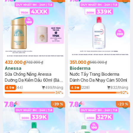
432.000 ₫
351.000 ₫
702.000 ₫
560.000 ₫
Anessa
Bioderma
Sữa Chống Nắng Anessa
Nước Tẩy Trang Bioderma
Dưỡng Da Kiềm Dầu 60ml (Bản
Dành Cho Da Nhạy Cảm 500ml
Mới)
(44)
499/tháng
(228)
832/tháng
4.9
4.9
34
%
92
%
-
39
%
-
23
%