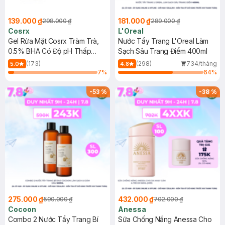
139.000 ₫
181.000 ₫
298.000 ₫
289.000 ₫
Cosrx
L'Oreal
Gel Rửa Mặt Cosrx Tràm Trà,
Nước Tẩy Trang L'Oreal Làm
0.5% BHA Có Độ pH Thấp
Sạch Sâu Trang Điểm 400ml
150ml
(173)
(298)
734/tháng
5.0
4.8
7
%
64
%
-
53
%
-
38
%
275.000 ₫
432.000 ₫
590.000 ₫
702.000 ₫
Cocoon
Anessa
Combo 2 Nước Tẩy Trang Bí
Sữa Chống Nắng Anessa Cho