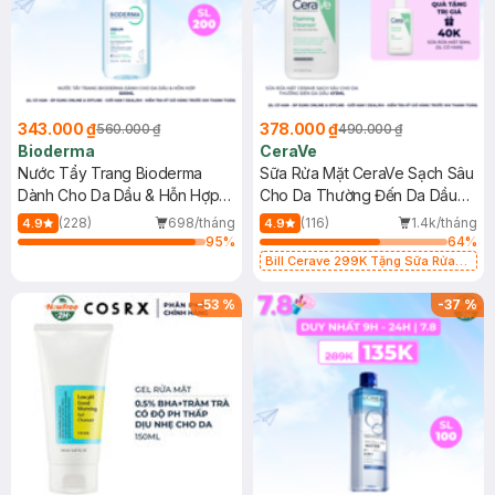
343.000 ₫
378.000 ₫
560.000 ₫
490.000 ₫
Bioderma
CeraVe
Nước Tẩy Trang Bioderma
Sữa Rửa Mặt CeraVe Sạch Sâu
Dành Cho Da Dầu & Hỗn Hợp
Cho Da Thường Đến Da Dầu
500ml
473ml
(228)
698/tháng
(116)
1.4k/tháng
4.9
4.9
95
%
64
%
Bill Cerave 299K Tặng Sữa Rửa
Mặt Cerave 30ml (SL có hạn)
-
53
%
-
37
%