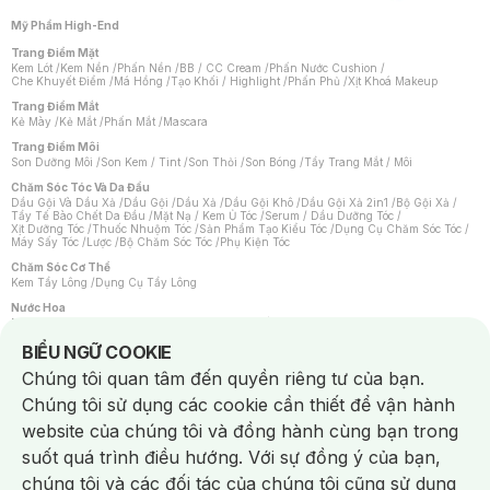
Mỹ Phẩm High-End
Trang Điểm Mặt
Kem Lót
/
Kem Nền
/
Phấn Nền
/
BB / CC Cream
/
Phấn Nước Cushion
/
Che Khuyết Điểm
/
Má Hồng
/
Tạo Khối / Highlight
/
Phấn Phủ
/
Xịt Khoá Makeup
Trang Điểm Mắt
Kẻ Mày
/
Kẻ Mắt
/
Phấn Mắt
/
Mascara
Trang Điểm Môi
Son Dưỡng Môi
/
Son Kem / Tint
/
Son Thỏi
/
Son Bóng
/
Tẩy Trang Mắt / Môi
Chăm Sóc Tóc Và Da Đầu
Dầu Gội Và Dầu Xả
/
Dầu Gội
/
Dầu Xả
/
Dầu Gội Khô
/
Dầu Gội Xả 2in1
/
Bộ Gội Xả
/
Tẩy Tế Bào Chết Da Đầu
/
Mặt Nạ / Kem Ủ Tóc
/
Serum / Dầu Dưỡng Tóc
/
Xịt Dưỡng Tóc
/
Thuốc Nhuộm Tóc
/
Sản Phẩm Tạo Kiểu Tóc
/
Dụng Cụ Chăm Sóc Tóc
/
Máy Sấy Tóc
/
Lược
/
Bộ Chăm Sóc Tóc
/
Phụ Kiện Tóc
Chăm Sóc Cơ Thể
Kem Tẩy Lông
/
Dụng Cụ Tẩy Lông
Nước Hoa
Nước Hoa Nữ
/
Nước Hoa Nam
/
Nước Hoa Cao Cấp
/
Xịt Thơm Toàn Thân
/
Nước Hoa Vùng Kín
Notice about cookies usage
BIỂU NGỮ COOKIE
Chăm Sóc Cá Nhân
Chúng tôi quan tâm đến quyền riêng tư của bạn.
Chống Muỗi
/
Khẩu Trang
/
Máy Massage
/
Mặt Nạ Xông Hơi
/
Nước Rửa Tay
/
Sản Phẩm Chăm Sóc Khác
/
Bàn Chải Đánh Răng
/
Bàn Chải Điện
/
Chúng tôi sử dụng các cookie cần thiết để vận hành
Hỗ Trợ Trắng Răng
/
Kem Đánh Răng
/
Máy Tăm Nước
/
Nước Súc Miệng
/
Tăm / Chỉ Nha Khoa
/
Xịt Thơm Miệng
/
Dung Dịch Vệ Sinh
/
Dưỡng Vùng Kín
/
website của chúng tôi và đồng hành cùng bạn trong
Khăn Ướt Vệ Sinh Vùng Kín
/
Băng Vệ Sinh
/
Tampon
/
Bọt Cạo Râu
/
Dao Cạo Râu
/
Máy Cạo Râu
suốt quá trình điều hướng. Với sự đồng ý của bạn,
Vấn Đề Về Da
chúng tôi và các đối tác của chúng tôi cũng sử dụng
Da Dầu / Lỗ Chân Lông To
/
Da Khô / Mất Nước
/
Da Lão Hóa
/
Da Mụn
/