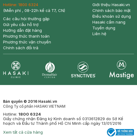
Hotline:
1800 6324
Giới thiệu Hasaki.vn
(Miễn phí , 08-22h kể cả T7, CN)
Chính sách bảo mật
Điều khoản sử dụng
Các câu hỏi thường gặp
Hasaki cẩm nang
Gửi yêu cầu hỗ trợ
Tuyển dụng
Hướng dẫn đặt hàng
Liên hệ
Phương thức thanh toán
Phương thức vận chuyển
Chính sách đổi trả
Synctives
Clinic
Dermahair
Mastige
Bản quyền © 2016 Hasaki.vn
Công Ty cổ phần HASAKI VIETNAM
Hotline:
1800 6324
Giấy chứng nhận Đăng ký Kinh doanh số 0313612829 do Sở Kế
hoạch và Đầu tư Thành phố Hồ Chí Minh cấp ngày 13/01/2016
Xem tất cả cửa hàng