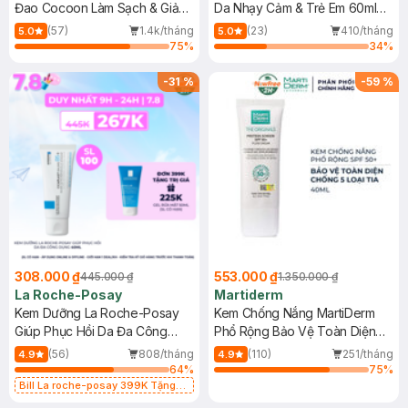
Đao Cocoon Làm Sạch & Giảm
Da Nhạy Cảm & Trẻ Em 60ml
Dầu 500ml
(Mới)
(57)
1.4k/tháng
(23)
410/tháng
5.0
5.0
75
%
34
%
-
31
%
-
59
%
308.000 ₫
553.000 ₫
445.000 ₫
1.350.000 ₫
La Roche-Posay
Martiderm
Kem Dưỡng La Roche-Posay
Kem Chống Nắng MartiDerm
Giúp Phục Hồi Da Đa Công
Phổ Rộng Bảo Vệ Toàn Diện
Dụng 40ml
40ml
(56)
808/tháng
(110)
251/tháng
4.9
4.9
64
%
75
%
Bill La roche-posay 399K Tặng
Gel rửa mặt da dầu nhạy cảm 50ml