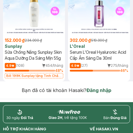
152.000 ₫
302.000 ₫
234.000 ₫
519.000 ₫
Sunplay
L'Oreal
Sữa Chống Nắng Sunplay Skin
Serum L'Oreal Hyaluronic Acid
Aqua Dưỡng Da Sáng Mịn 55g
Cấp Ẩm Sáng Da 30ml
(108)
454/tháng
(27)
275/tháng
4.9
4.9
48
%
46
%
Bill 199K Sunplay tặng Tinh Chất
Chống Nắng 7g trị giá 30K (SL có
hạn)
Bạn đã có tài khoản Hasaki?
Đăng nhập
return
nowfree
price
HỖ TRỢ KHÁCH HÀNG
VỀ HASAKI.VN