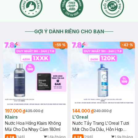
GỢI Ý DÀNH RIÊNG CHO BẠN
-
55
%
-
42
%
197.000 ₫
144.000 ₫
435.000 ₫
249.000 ₫
Klairs
L'Oreal
Nước Hoa Hồng Klairs Không
Nước Tẩy Trang L'Oreal Tươi
Mùi Cho Da Nhạy Cảm 180ml
Mát Cho Da Dầu, Hỗn Hợp
400ml
(148)
1.6k/tháng
(298)
1.9k/tháng
4.8
4.8