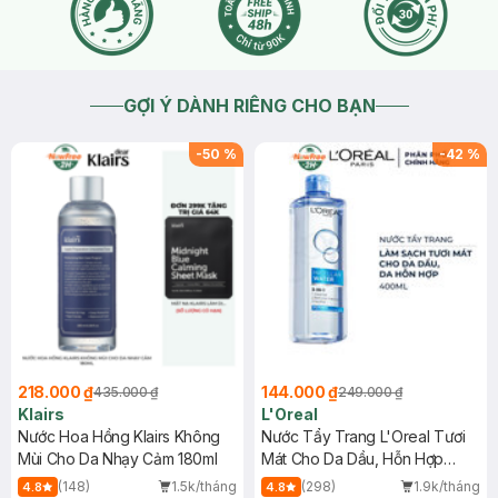
GỢI Ý DÀNH RIÊNG CHO BẠN
-
50
%
-
42
%
218.000 ₫
144.000 ₫
435.000 ₫
249.000 ₫
Klairs
L'Oreal
Nước Hoa Hồng Klairs Không
Nước Tẩy Trang L'Oreal Tươi
Mùi Cho Da Nhạy Cảm 180ml
Mát Cho Da Dầu, Hỗn Hợp
400ml
(148)
1.5k/tháng
(298)
1.9k/tháng
4.8
4.8