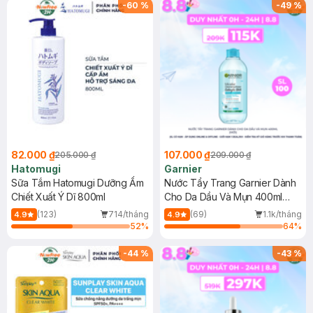
(SL có hạn)
-
60
%
-
49
%
82.000 ₫
107.000 ₫
205.000 ₫
209.000 ₫
Hatomugi
Garnier
Sữa Tắm Hatomugi Dưỡng Ẩm
Nước Tẩy Trang Garnier Dành
Chiết Xuất Ý Dĩ 800ml
Cho Da Dầu Và Mụn 400ml
(Mới)
(123)
714/tháng
(69)
1.1k/tháng
4.9
4.9
52
%
64
%
-
44
%
-
43
%