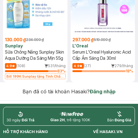
130.000 ₫
297.000 ₫
234.000 ₫
519.000 ₫
Sunplay
L'Oreal
Sữa Chống Nắng Sunplay Skin
Serum L'Oreal Hyaluronic Acid
Aqua Dưỡng Da Sáng Mịn 55g
Cấp Ẩm Sáng Da 30ml
(108)
531/tháng
(27)
279/tháng
4.9
4.9
83
%
18
%
Bill 199K Sunplay tặng Tinh Chất
Chống Nắng 7g trị giá 30K (SL có
hạn)
Bạn đã có tài khoản Hasaki?
Đăng nhập
return
nowfree
price
HỖ TRỢ KHÁCH HÀNG
VỀ HASAKI.VN