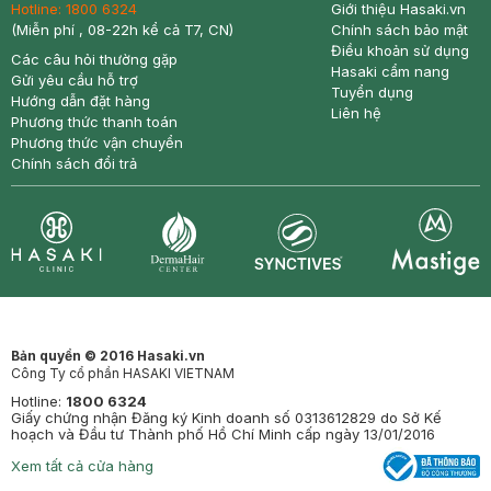
Hotline:
1800 6324
Giới thiệu Hasaki.vn
(Miễn phí , 08-22h kể cả T7, CN)
Chính sách bảo mật
Điều khoản sử dụng
Các câu hỏi thường gặp
Hasaki cẩm nang
Gửi yêu cầu hỗ trợ
Tuyển dụng
Hướng dẫn đặt hàng
Liên hệ
Phương thức thanh toán
Phương thức vận chuyển
Chính sách đổi trả
Synctives
Clinic
Dermahair
Mastige
Bản quyền © 2016 Hasaki.vn
Công Ty cổ phần HASAKI VIETNAM
Hotline:
1800 6324
Giấy chứng nhận Đăng ký Kinh doanh số 0313612829 do Sở Kế
hoạch và Đầu tư Thành phố Hồ Chí Minh cấp ngày 13/01/2016
Xem tất cả cửa hàng