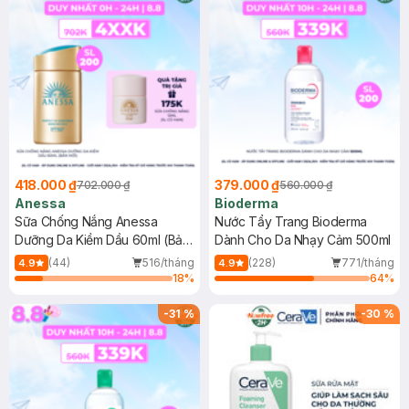
418.000 ₫
379.000 ₫
702.000 ₫
560.000 ₫
Anessa
Bioderma
Sữa Chống Nắng Anessa
Nước Tẩy Trang Bioderma
Dưỡng Da Kiềm Dầu 60ml (Bản
Dành Cho Da Nhạy Cảm 500ml
Mới)
(44)
516/tháng
(228)
771/tháng
4.9
4.9
18
%
64
%
-
31
%
-
30
%