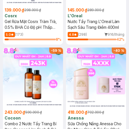
139.000 ₫
145.000 ₫
298.000 ₫
289.000 ₫
Cosrx
L'Oreal
Gel Rửa Mặt Cosrx Tràm Trà,
Nước Tẩy Trang L'Oreal Làm
0.5% BHA Có Độ pH Thấp
Sạch Sâu Trang Điểm 400ml
150ml
(173)
(298)
916/tháng
5.0
4.8
8
%
42
%
-
59
%
-
40
%
243.000 ₫
418.000 ₫
590.000 ₫
702.000 ₫
Cocoon
Anessa
Combo 2 Nước Tẩy Trang Bí
Sữa Chống Nắng Anessa Cho