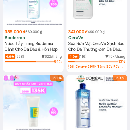
385.000 ₫
341.000 ₫
560.000 ₫
490.000 ₫
Bioderma
CeraVe
Nước Tẩy Trang Bioderma
Sữa Rửa Mặt CeraVe Sạch Sâu
Dành Cho Da Dầu & Hỗn Hợp
Cho Da Thường Đến Da Dầu
500ml
473ml
(228)
622/tháng
(116)
1.5k/tháng
4.9
4.9
64
%
13
%
Bill Cerave 299K Tặng Sữa Rửa
Mặt Cerave 30ml (SL có hạn)
-
53
%
-
50
%