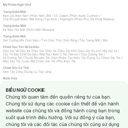
Mỹ Phẩm High-End
Trang Điểm Mặt
Kem Lót
/
Kem Nền
/
Phấn Nền
/
BB / CC Cream
/
Phấn Nước Cushion
/
Che Khuyết Điểm
/
Má Hồng
/
Tạo Khối / Highlight
/
Phấn Phủ
/
Xịt Khoá Makeup
Trang Điểm Mắt
Kẻ Mày
/
Kẻ Mắt
/
Phấn Mắt
/
Mascara
Trang Điểm Môi
Son Dưỡng Môi
/
Son Kem / Tint
/
Son Thỏi
/
Son Bóng
/
Tẩy Trang Mắt / Môi
Chăm Sóc Tóc Và Da Đầu
Dầu Gội Và Dầu Xả
/
Dầu Gội
/
Dầu Xả
/
Dầu Gội Khô
/
Dầu Gội Xả 2in1
/
Bộ Gội Xả
/
Tẩy Tế Bào Chết Da Đầu
/
Mặt Nạ / Kem Ủ Tóc
/
Serum / Dầu Dưỡng Tóc
/
Xịt Dưỡng Tóc
/
Thuốc Nhuộm Tóc
/
Sản Phẩm Tạo Kiểu Tóc
/
Dụng Cụ Chăm Sóc Tóc
/
Máy Sấy Tóc
/
Lược
/
Bộ Chăm Sóc Tóc
/
Phụ Kiện Tóc
Chăm Sóc Cơ Thể
Kem Tẩy Lông
/
Dụng Cụ Tẩy Lông
Nước Hoa
Nước Hoa Nữ
/
Nước Hoa Nam
/
Nước Hoa Cao Cấp
/
Xịt Thơm Toàn Thân
/
Nước Hoa Vùng Kín
Notice about cookies usage
BIỂU NGỮ COOKIE
Chăm Sóc Cá Nhân
Chúng tôi quan tâm đến quyền riêng tư của bạn.
Chống Muỗi
/
Khẩu Trang
/
Máy Massage
/
Mặt Nạ Xông Hơi
/
Nước Rửa Tay
/
Sản Phẩm Chăm Sóc Khác
/
Bàn Chải Đánh Răng
/
Bàn Chải Điện
/
Chúng tôi sử dụng các cookie cần thiết để vận hành
Hỗ Trợ Trắng Răng
/
Kem Đánh Răng
/
Máy Tăm Nước
/
Nước Súc Miệng
/
Tăm / Chỉ Nha Khoa
/
Xịt Thơm Miệng
/
Dung Dịch Vệ Sinh
/
Dưỡng Vùng Kín
/
website của chúng tôi và đồng hành cùng bạn trong
Khăn Ướt Vệ Sinh Vùng Kín
/
Băng Vệ Sinh
/
Tampon
/
Bọt Cạo Râu
/
Dao Cạo Râu
/
Máy Cạo Râu
suốt quá trình điều hướng. Với sự đồng ý của bạn,
Vấn Đề Về Da
chúng tôi và các đối tác của chúng tôi cũng sử dụng
Da Dầu / Lỗ Chân Lông To
/
Da Khô / Mất Nước
/
Da Lão Hóa
/
Da Mụn
/
Da Nhạy Cảm / Kích Ứng
/
Da Xỉn Màu
/
Thâm / Nám / Tàn Nhang
/