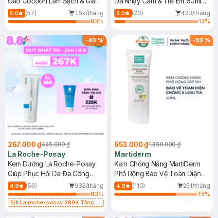
Đao Cocoon Làm Sạch & Giảm
Da Nhạy Cảm & Trẻ Em 60ml
Dầu 500ml
(Mới)
(57)
1.6k/tháng
(23)
423/tháng
5.0
5.0
83
%
13
%
-
40
%
-
59
%
267.000 ₫
553.000 ₫
445.000 ₫
1.350.000 ₫
La Roche-Posay
Martiderm
Kem Dưỡng La Roche-Posay
Kem Chống Nắng MartiDerm
Giúp Phục Hồi Da Đa Công
Phổ Rộng Bảo Vệ Toàn Diện
Dụng 40ml
40ml
(56)
932/tháng
(110)
251/tháng
4.9
4.9
83
%
75
%
Bill La roche-posay 399K Tặng
Gel rửa mặt da dầu nhạy cảm 50ml