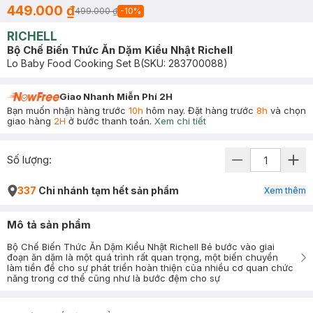
449.000 ₫
499.000 ₫
-
10
%
RICHELL
Bộ Chế Biến Thức Ăn Dặm Kiểu Nhật Richell
Lo Baby Food Cooking Set B
(SKU:
283700088
)
Giao Nhanh Miễn Phí 2H
Bạn muốn nhận hàng trước
10h
hôm nay. Đặt hàng trước
8h
và chọn
giao hàng
2H
ở bước thanh toán.
Xem chi tiết
Số lượng:
337
Chi nhánh tạm hết sản phẩm
Xem thêm
Mô tả sản phẩm
Bộ Chế Biến Thức Ăn Dặm Kiểu Nhật Richell Bé bước vào giai
đoạn ăn dặm là một quá trình rất quan trọng, một biến chuyển
làm tiền đề cho sự phát triển hoàn thiện của nhiều cơ quan chức
năng trong cơ thể cũng như là bước đệm cho sự