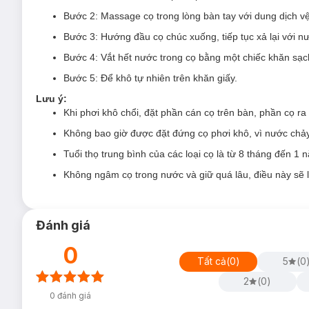
Bước 2: Massage cọ trong lòng bàn tay với dung dịch vệ
Bước 3: Hướng đầu cọ chúc xuống, tiếp tục xả lại với n
Bước 4: Vắt hết nước trong cọ bằng một chiếc khăn sạc
Bước 5: Để khô tự nhiên trên khăn giấy.
Lưu ý:
Khi phơi khô chổi, đặt phần cán cọ trên bàn, phần cọ r
Không bao giờ được đặt đứng cọ phơi khô, vì nước chảy
Tuổi thọ trung bình của các loại cọ là từ 8 tháng đến 1 
Không ngâm cọ trong nước và giữ quá lâu, điều này sẽ 
Đánh giá
Bộ cọ trang điểm
Real Techniques Everyday Essentials
với 
thời giúp bạn tiết kiệm mỹ phẩm trang điểm hơn. Sự mềm mượt
0
Lông nhân tạo giúp dễ dàng vệ sinh, kéo dài thời gian sử dụn
Tất cả
(
0
)
5
(
0
Mút trang điểm
Miracle Complexion Sponge
là sản phẩm bán
2
(
0
)
bạn dễ dàng thao tác để mang lại lớp nền đẹp hoàn hảo như ý
0
đánh giá
sử dụng ướt hoặc khô để tạo hiệu ứng lớp nền căng bóng hoặc m