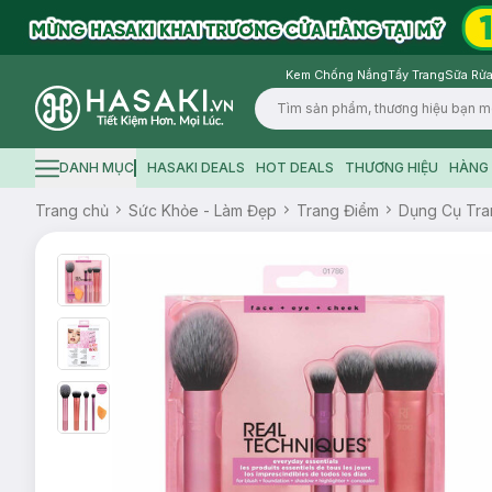
Kem Chống Nắng
Tẩy Trang
Sữa Rửa
Logo
DANH MỤC
HASAKI DEALS
HOT DEALS
THƯƠNG HIỆU
HÀNG 
Hamburger icon
Trang chủ
Sức Khỏe - Làm Đẹp
Trang Điểm
Dụng Cụ Tra