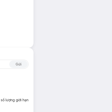
, phấn má hồng,
Gửi
ên.
số lượng giới hạn
 che phủ tối đa.