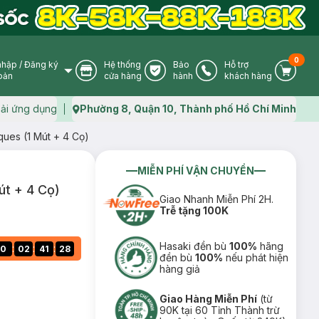
0
nhập
/
Đăng ký
Hệ thống
Bảo
Hỗ trợ
User Icon
Store Icon
Warranty Icon
Phone Icon
Cart I
oản
cửa hàng
hành
khách hàng
ải ứng dụng
Phường 8, Quận 10, Thành phố Hồ Chí Minh
Map icon
ues (1 Mút + 4 Cọ)
MIỄN PHÍ VẬN CHUYỂN
út + 4 Cọ)
Giao Nhanh Miễn Phí 2H.
Trễ tặng 100K
Hasaki đền bù
100%
hãng
:
:
:
0
02
41
27
đền bù
100%
nếu phát hiện
hàng giả
Giao Hàng Miễn Phí
(từ
90K tại 60 Tỉnh Thành trừ