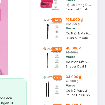
Bộ Cọ Trang Điểm Vacosi 14 Cây BC09 (Bóp Da Hồng)
Essential Brush Set BC09
108.000 ₫
-
24
%
142.000 ₫
Vacosi
Cọ Phủ & Má Hồng Vacosi Đầu Tròn M27
Blush & Powder Brush
48.000 ₫
-
26
%
65.000 ₫
Vacosi
Cọ Phấn Mắt Vacosi 2 Đầu Cán Dài E2E
Shader Dual Brush
34.000 ₫
-
15
%
40.000 ₫
Vacosi
Cọ Môi Vacosi Có Nắp Đậy L01
Round Lip Brush
 hoá đơn
 ngày. 30