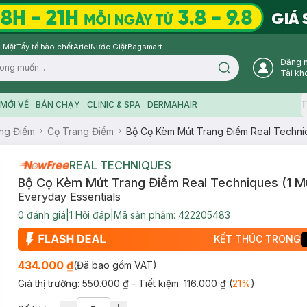
 Mặt
Tẩy tế bào chết
Ariel
Nước Giặt
Bagsmart
Đăng 
Search icon
Tài kh
T
MỚI VỀ
BÁN CHẠY
CLINIC & SPA
DERMAHAIR
ng Điểm
Cọ Trang Điểm
Bộ Cọ Kèm Mút Trang Điểm Real Techniq
REAL TECHNIQUES
Bộ Cọ Kèm Mút Trang Điểm Real Techniques (1 M
Everyday Essentials
0
đánh giá
|
1
Hỏi đáp
|
Mã sản phẩm:
422205483
KẾT THÚC TRONG
434.000 ₫
(Đã bao gồm VAT)
Giá thị trường:
550.000 ₫
- Tiết kiệm:
116.000 ₫
(
21
%
)