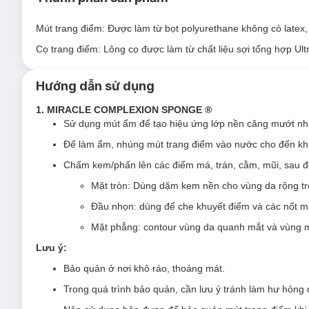
Mút trang điểm:
Được làm từ bọt polyurethane không có
latex
Cọ trang điểm:
Lông cọ được làm từ chất liệu
sợi tổng hợp Ult
Hướng dẫn sử dụng
Bộ sản phẩm bao gồm 1 bông mút trang điểm
và 4 cọ đi kèm 
1. MIRACLE COMPLEXION SPONGE ®
MIRACLE COMPLEXION SPONGE ®:
Mút trang điểm 
Sử dụng mút ẩm để tạo hiệu ứng lớp nền căng mướt nh
dạng kem hoặc dạng lỏng.
Để làm ẩm, nhúng mút trang điểm vào nước cho đến khi
400 BLUSH:
Cọ má hồng với đ
ầu cọ to tròn, có thể dù
Chấm kem/phấn lên các điểm má, trán, cằm, mũi, sau đ
402 SETTING BRUSH:
Cọ phấn nhỏ với đ
ầu cọ trung b
Mặt tròn: Dùng dặm kem nền cho vùng da rộng tr
đến highlight và tạo khối.
Đầu nhọn: dùng để che khuyết điểm và các nốt m
200 EXPERT FACE:
Cọ tán nền với l
ông cọ dày, thích 
Mặt phẳng: contour vùng da quanh mắt và vùng m
300 DELUXE CREASE:
Cọ tạo sống mũi, hốc mắt hoặc 
Lưu ý:
Bảo quản ở nơi khô ráo, thoáng mát.
Trong quá trình bảo quản, cần lưu ý tránh làm hư hỏng