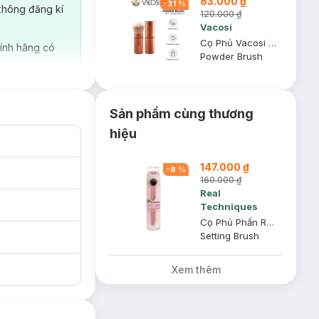
83.000 ₫
-
31
%
không đăng kí
120.000 ₫
Vacosi
Cọ Phủ Vacosi Bỏ Túi M10
ính hãng có
Powder Brush
Sản phẩm cùng thương
hiệu
147.000 ₫
-
8
%
160.000 ₫
Real
Techniques
Cọ Phủ Phấn Real Techniques Setting Brush
Setting Brush
Xem thêm