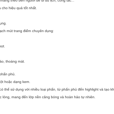
ang theo bên người để đi du lịch, công tác...
cho hiệu quả tốt nhất.
ụng.
ạch mút trang điểm chuyên dụng:
ọt.
áo, thoáng mát.
phấn phủ.
bột hoặc dạng kem.
 có thể
sử dụng với nhiều loại phấn, từ phấn phủ đến highlight và tạo kh
c lỏng, mang đến lớp nền căng bóng và hoàn hảo tự nhiên.