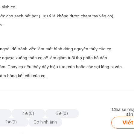
 sinh cọ.
ước cho sạch hết bọt (Lưu ý là không được chạm tay vào cọ).
h.
a ngoài để tránh việc làm mất hình dáng nguyên thủy của cọ
 ngược xuống thân cọ sẽ làm giảm tuổi thọ phần hồ dán.
năm. Thay cọ nếu thấy dấy hiệu tưa, cùn hoặc các sợi lông bị vón.
làm hỏng kết cấu của cọ.
lông cọ được cấu tạo từ sợi tổng hợp và công nghệ cải tiến giúp tăng 
 vượt trội tạo cảm giác êm dịu trên da, không gây kích ứng da kể cả 
Chia sẻ nh
g và hạn chế các vấn đề về da.
)
4
(
0
)
3
(
0
)
sản
 chạy nhất từ thương hiệu Real Techniques, với
thiết kế hình quả trứ
Viết
1
(
0
)
Có hình ảnh
 muốn, che phủ từ nhẹ nhàng đến toàn diện các khuyết điểm trên da, c
ịn lì. Đặc biệt, chất liệu không chứa latex an toàn cho mọi loại da kh