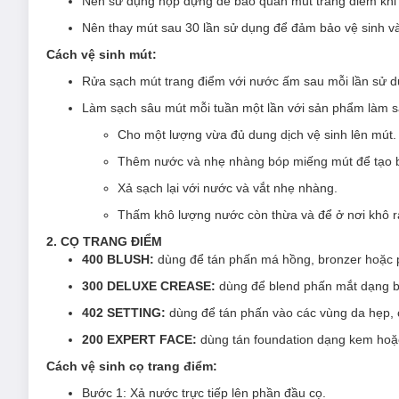
Nên sử dụng hộp đựng để bảo quản mút trang điểm khi m
Nên thay mút sau 30 lần sử dụng để đảm bảo vệ sinh và 
Cách vệ sinh mút:
Rửa sạch mút trang điểm với nước ấm sau mỗi lần sử d
Làm sạch sâu mút mỗi tuần một lần với sản phẩm làm s
Cho một lượng vừa đủ dung dịch vệ sinh lên mút.
Thêm nước và nhẹ nhàng bóp miếng mút để tạo b
Xả sạch lại với nước và vắt nhẹ nhàng.
Thấm khô lượng nước còn thừa và để ở nơi khô r
2. CỌ TRANG ĐIỂM
400 BLUSH:
dùng để tán phấn má hồng, bronzer hoặc 
300 DELUXE CREASE:
dùng để blend phấn mắt dạng 
402 SETTING:
dùng để tán phấn vào các vùng da hẹp,
200 EXPERT FACE:
dùng tán foundation dạng kem hoặ
Cách vệ sinh cọ trang điểm:
Bước 1: Xả nước trực tiếp lên phần đầu cọ.