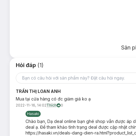
Bộ Cọ Kèm Mút Trang Điểm Real Techniques Everyday Esse
Sản p
Đối tượng sử dụng:
Hỏi đáp
(1)
Bộ Cọ Kèm Mút Trang Điểm Real Techniques Everyd
bắt sáng (highlighter), phấn phủ, phấn mắt.
Ưu thế nổi bật:
1. Mút Trang Điểm
Real Techniques
Miracle Comple
TRẦN THỊ LOAN ANH
Mua tại cửa hàng có đc giảm giá ko ạ
Là sản phẩm mút trang điểm bán chạy nhất của thương 
2022-11-16, 14:02
Thích
0
Cung cấp độ che phủ từ nhẹ đến trung bình.
Hasaki
Có thể sử dụng với
kem nền
, kem che khuyết điểm hoặ
Chào bạn, Dạ deal online bạn ghé shop vẫn được áp dụ
deal ạ. Để tham khảo tình trạng deal được cập nhật c
Có thể dùng được nhiều cách khác nhau: làm ẩm mút để
https://hasaki.vn/deals-dang-dien-ra.html?product_list_