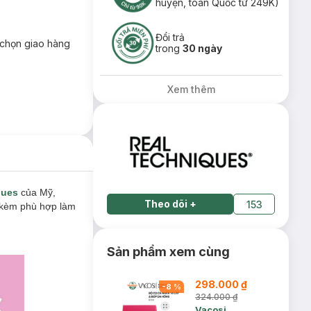
huyện, toàn Quốc từ 249K)
Đổi trả
chọn giao hàng
trong
30 ngày
Xem thêm
ques
của Mỹ,
Theo dõi
+
153
i kèm phù hợp làm
Sản phẩm xem cùng
298.000 ₫
-
8
%
324.000 ₫
Vacosi