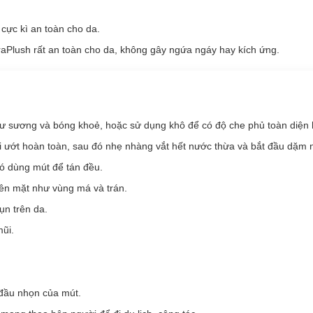
,
cực kì an toàn cho da.
raPlush
rất an toàn cho da, không gây ngứa ngáy hay kích ứng.
với chức năng:
đa năng giúp tán kem nền, có thể sử dụng
cho các sản phẩm
trang đi
ư sương và bóng khoẻ, hoặc sử dụng khô để có độ che phủ toàn diện 
 ướt hoàn toàn, sau đó nhẹ nhàng vắt hết nước thừa và bắt đầu dặm 
ng để tán phấn má, bronzer hoặc phấn phủ.
ó dùng mút để tán đều.
ình, dễ tán phấn vào các vùng da hẹp. Có thể sử dụng với nhiều loại p
ên mặt như vùng má và trán.
ụn trên da.
hợp với foundation dạng kem hoặc dạng lỏng, vừa nhanh gọn lại tạo hiệ
ũi.
cọ che khuyết điểm.
 đầu nhọn của mút.