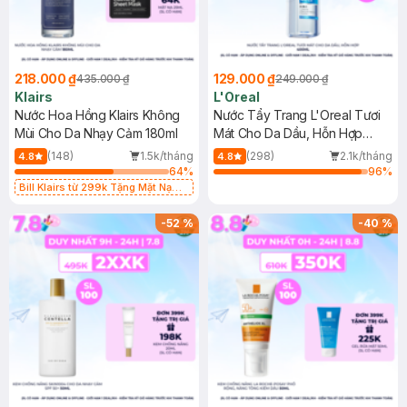
218.000 ₫
129.000 ₫
435.000 ₫
249.000 ₫
Klairs
L'Oreal
Nước Hoa Hồng Klairs Không
Nước Tẩy Trang L'Oreal Tươi
Mùi Cho Da Nhạy Cảm 180ml
Mát Cho Da Dầu, Hỗn Hợp
400ml
(148)
1.5k/tháng
(298)
2.1k/tháng
4.8
4.8
64
%
96
%
Bill Klairs từ 299k Tặng Mặt Nạ
Làm Dịu Da & Kiểm Soát Dầu Nhờn
25ml (SL Có Hạn)
-
52
%
-
40
%