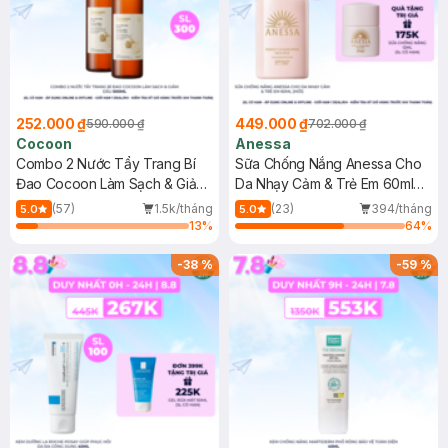
252.000 ₫
449.000 ₫
590.000 ₫
702.000 ₫
Cocoon
Anessa
Combo 2 Nước Tẩy Trang Bí
Sữa Chống Nắng Anessa Cho
Đao Cocoon Làm Sạch & Giảm
Da Nhạy Cảm & Trẻ Em 60ml
Dầu 500ml
(Mới)
(57)
1.5k/tháng
(23)
394/tháng
5.0
5.0
13
%
64
%
-
38
%
-
59
%