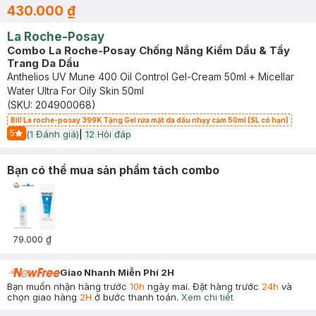
430.000 ₫
La Roche-Posay
Combo La Roche-Posay Chống Nắng Kiềm Dầu & Tẩy
Trang Da Dầu
Anthelios UV Mune 400 Oil Control Gel-Cream 50ml + Micellar
Water Ultra For Oily Skin 50ml
(SKU:
204900068
)
Bill La roche-posay 399K Tặng Gel rửa mặt da dầu nhạy cảm 50ml (SL có hạn)
5
(
1
Đánh giá)
|
12
Hỏi đáp
Start Icon
Bạn có thể mua sản phẩm tách combo
79.000 ₫
Giao Nhanh Miễn Phí 2H
Bạn muốn nhận hàng trước
10h
ngày mai. Đặt hàng trước
24h
và
chọn giao hàng
2H
ở bước thanh toán.
Xem chi tiết