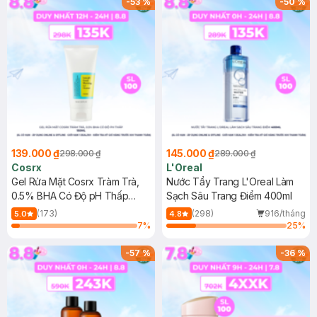
-
53
%
-
50
%
139.000 ₫
145.000 ₫
298.000 ₫
289.000 ₫
Cosrx
L'Oreal
Gel Rửa Mặt Cosrx Tràm Trà,
Nước Tẩy Trang L'Oreal Làm
0.5% BHA Có Độ pH Thấp
Sạch Sâu Trang Điểm 400ml
150ml
(173)
(298)
916/tháng
5.0
4.8
7
%
25
%
-
57
%
-
36
%