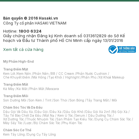
Bản quyền © 2016 Hasaki.vn
Công Ty cổ phần HASAKI VIETNAM
Hotline:
1800 6324
Giấy chứng nhận Đăng ký Kinh doanh số 0313612829 do Sở Kế
hoạch và Đầu tư Thành phố Hồ Chí Minh cấp ngày 13/01/2016
Xem tất cả cửa hàng
Mỹ Phẩm High-End
Trang Điểm Mặt
Kem Lót
/
Kem Nền
/
Phấn Nền
/
BB / CC Cream
/
Phấn Nước Cushion
/
Che Khuyết Điểm
/
Má Hồng
/
Tạo Khối / Highlight
/
Phấn Phủ
/
Xịt Khoá Makeup
Trang Điểm Mắt
Kẻ Mày
/
Kẻ Mắt
/
Phấn Mắt
/
Mascara
Trang Điểm Môi
Son Dưỡng Môi
/
Son Kem / Tint
/
Son Thỏi
/
Son Bóng
/
Tẩy Trang Mắt / Môi
Chăm Sóc Tóc Và Da Đầu
Dầu Gội Và Dầu Xả
/
Dầu Gội
/
Dầu Xả
/
Dầu Gội Khô
/
Dầu Gội Xả 2in1
/
Bộ Gội Xả
/
Tẩy Tế Bào Chết Da Đầu
/
Mặt Nạ / Kem Ủ Tóc
/
Serum / Dầu Dưỡng Tóc
/
Xịt Dưỡng Tóc
/
Thuốc Nhuộm Tóc
/
Sản Phẩm Tạo Kiểu Tóc
/
Dụng Cụ Chăm Sóc Tóc
/
Máy Sấy Tóc
/
Lược
/
Bộ Chăm Sóc Tóc
/
Phụ Kiện Tóc
Chăm Sóc Cơ Thể
Kem Tẩy Lông
/
Dụng Cụ Tẩy Lông