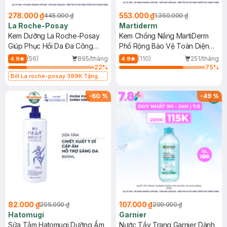
278.000 ₫
553.000 ₫
445.000 ₫
1.350.000 ₫
La Roche-Posay
Martiderm
Kem Dưỡng La Roche-Posay
Kem Chống Nắng MartiDerm
Giúp Phục Hồi Da Đa Công
Phổ Rộng Bảo Vệ Toàn Diện
Dụng 40ml
40ml
(56)
895/tháng
(110)
251/tháng
4.9
4.9
22
%
75
%
Bill La roche-posay 399K Tặng
Gel rửa mặt da dầu nhạy cảm 50ml
(SL có hạn)
-
60
%
-
49
%
82.000 ₫
107.000 ₫
205.000 ₫
209.000 ₫
Hatomugi
Garnier
Sữa Tắm Hatomugi Dưỡng Ẩm
Nước Tẩy Trang Garnier Dành