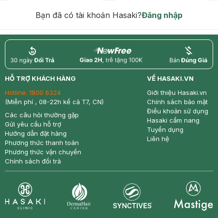
hạn)
Bạn đã có tài khoản Hasaki?
Đăng nhập
return
nowfree
price
HỖ TRỢ KHÁCH HÀNG
VỀ HASAKI.VN
Hotline:
1800 6324
Giới thiệu Hasaki.vn
(Miễn phí , 08-22h kể cả T7, CN)
Chính sách bảo mật
Điều khoản sử dụng
Các câu hỏi thường gặp
Hasaki cẩm nang
Gửi yêu cầu hỗ trợ
Tuyển dụng
Hướng dẫn đặt hàng
Liên hệ
Phương thức thanh toán
Phương thức vận chuyển
Chính sách đổi trả
Synctives
Clinic
Dermahair
Mastige