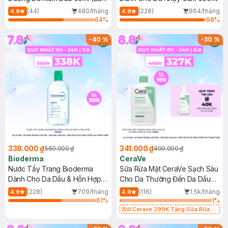
Mới)
(44)
480/tháng
(228)
864/tháng
4.9
4.9
64
%
98
%
-
40
%
-
30
%
338.000 ₫
341.000 ₫
560.000 ₫
490.000 ₫
Bioderma
CeraVe
Nước Tẩy Trang Bioderma
Sữa Rửa Mặt CeraVe Sạch Sâu
Dành Cho Da Dầu & Hỗn Hợp
Cho Da Thường Đến Da Dầu
500ml
473ml
(228)
709/tháng
(116)
1.5k/tháng
4.9
4.9
61
%
1
%
Bill Cerave 299K Tặng Sữa Rửa
Mặt Cerave 30ml (SL có hạn)