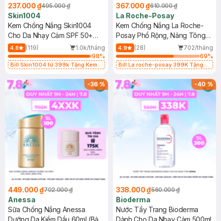
237.000 ₫
367.000 ₫
495.000 ₫
610.000 ₫
Skin1004
La Roche-Posay
Kem Chống Nắng Skin1004
Kem Chống Nắng La Roche-
Cho Da Nhạy Cảm SPF 50+
Posay Phổ Rộng, Nâng Tông
50ml
Kiềm Dầu 50ml
(119)
1.0k/tháng
(28)
702/tháng
4.8
4.9
98
%
69
%
Bill Skin1004 từ 399k Tặng Kem
Bill La roche-posay 399K Tặng
Chống Nắng Cho Da Nhạy Cảm
Gel rửa mặt da dầu nhạy cảm 50ml
SPF 50+ 20ml (SL Có Hạn)
(SL có hạn)
-
36
%
-
40
%
449.000 ₫
338.000 ₫
702.000 ₫
560.000 ₫
Anessa
Bioderma
Sữa Chống Nắng Anessa
Nước Tẩy Trang Bioderma
Dưỡng Da Kiềm Dầu 60ml (Bản
Dành Cho Da Nhạy Cảm 500ml