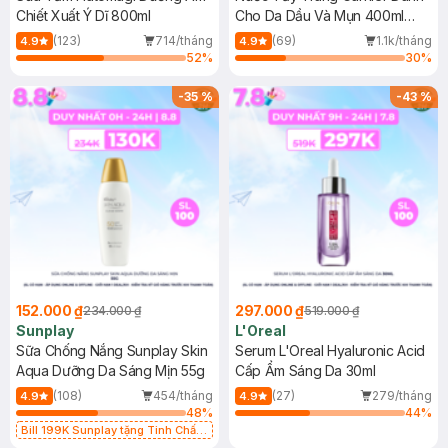
Chiết Xuất Ý Dĩ 800ml
Cho Da Dầu Và Mụn 400ml
(Mới)
(123)
714/tháng
(69)
1.1k/tháng
4.9
4.9
52
%
30
%
-
35
%
-
43
%
152.000 ₫
297.000 ₫
234.000 ₫
519.000 ₫
Sunplay
L'Oreal
Sữa Chống Nắng Sunplay Skin
Serum L'Oreal Hyaluronic Acid
Aqua Dưỡng Da Sáng Mịn 55g
Cấp Ẩm Sáng Da 30ml
(108)
454/tháng
(27)
279/tháng
4.9
4.9
48
%
44
%
Bill 199K Sunplay tặng Tinh Chất
Chống Nắng 7g trị giá 30K (SL có