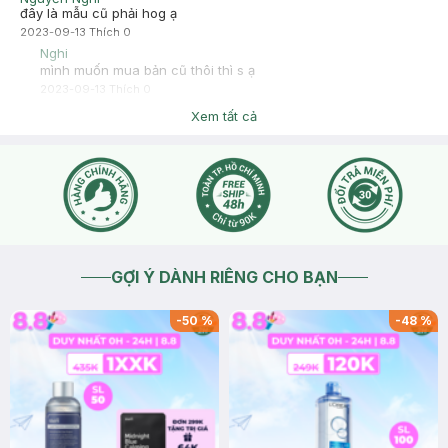
đây là mẫu cũ phải hog ạ
2023-09-13
Thích
0
Nghi
mình muốn mua bản cũ thôi thì s ạ
2023-09-13
Thích
0
Hasaki
Xem tất cả
Chào bạn, sản phẩm kem chống nắng hiện bên mình đang
bán 2 mẫu song song cũ và mới nên sản phẩm sẽ được gửi
ngẫu nhiên ạ <3
2023-09-13
Thích
0
GỢI Ý DÀNH RIÊNG CHO BẠN
-
50
%
-
48
%