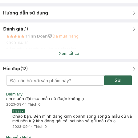
Hướng dẫn sử dụng
Đánh giá
(
1
)
Trinh Doan
Đã mua hàng
2020-04-13
Kiềm dầu cực tốt, xài lên da rất thích
Xem tất cả
Hỏi đáp
(
12
)
Gửi
Diễm My
em muốn đặt mua mẫu cũ được không ạ
2023-09-14
Thích
0
Hasaki
Chào bạn, Bên mình đang kinh doanh song song 2 mẫu cũ và
mới nên tuỳ kho đóng gói có loại nào sẽ gửi mẫu đó ạ
2023-09-14
Thích
0
Nguyễn Nghi