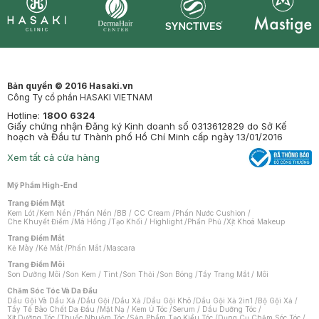
Synctives
Clinic
Dermahair
Mastige
Bản quyền © 2016 Hasaki.vn
Công Ty cổ phần HASAKI VIETNAM
Hotline:
1800 6324
Giấy chứng nhận Đăng ký Kinh doanh số 0313612829 do Sở Kế
hoạch và Đầu tư Thành phố Hồ Chí Minh cấp ngày 13/01/2016
Xem tất cả cửa hàng
Mỹ Phẩm High-End
Trang Điểm Mặt
Kem Lót
/
Kem Nền
/
Phấn Nền
/
BB / CC Cream
/
Phấn Nước Cushion
/
Che Khuyết Điểm
/
Má Hồng
/
Tạo Khối / Highlight
/
Phấn Phủ
/
Xịt Khoá Makeup
Trang Điểm Mắt
Kẻ Mày
/
Kẻ Mắt
/
Phấn Mắt
/
Mascara
Trang Điểm Môi
Son Dưỡng Môi
/
Son Kem / Tint
/
Son Thỏi
/
Son Bóng
/
Tẩy Trang Mắt / Môi
Chăm Sóc Tóc Và Da Đầu
Dầu Gội Và Dầu Xả
/
Dầu Gội
/
Dầu Xả
/
Dầu Gội Khô
/
Dầu Gội Xả 2in1
/
Bộ Gội Xả
/
Tẩy Tế Bào Chết Da Đầu
/
Mặt Nạ / Kem Ủ Tóc
/
Serum / Dầu Dưỡng Tóc
/
Xịt Dưỡng Tóc
/
Thuốc Nhuộm Tóc
/
Sản Phẩm Tạo Kiểu Tóc
/
Dụng Cụ Chăm Sóc Tóc
/