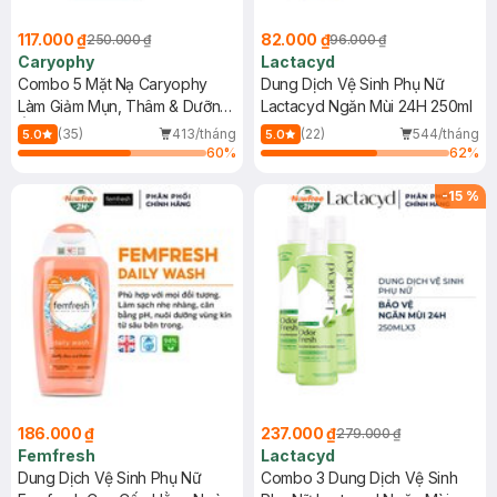
117.000 ₫
82.000 ₫
250.000 ₫
96.000 ₫
Caryophy
Lactacyd
Combo 5 Mặt Nạ Caryophy
Dung Dịch Vệ Sinh Phụ Nữ
Làm Giảm Mụn, Thâm & Dưỡng
Lactacyd Ngăn Mùi 24H 250ml
Ẩm Da 22g
(35)
413/tháng
(22)
544/tháng
5.0
5.0
60
%
62
%
-
15
%
186.000 ₫
237.000 ₫
279.000 ₫
Femfresh
Lactacyd
Dung Dịch Vệ Sinh Phụ Nữ
Combo 3 Dung Dịch Vệ Sinh