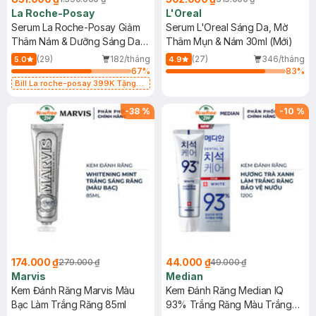
La Roche-Posay
L'Oreal
Serum La Roche-Posay Giảm
Serum L'Oreal Sáng Da, Mờ
Thâm Nám & Dưỡng Sáng Da
Thâm Mụn & Nám 30ml (Mới)
30ml
(29)
182/tháng
(27)
346/tháng
5.0
4.9
67
%
83
%
Bill La roche-posay 399K Tặng
Gel rửa mặt da dầu nhạy cảm 50ml
(SL có hạn)
-
38
%
-
10
%
174.000 ₫
44.000 ₫
279.000 ₫
49.000 ₫
Marvis
Median
Kem Đánh Răng Marvis Màu
Kem Đánh Răng Median IQ
Bạc Làm Trắng Răng 85ml
93% Trắng Răng Màu Trắng