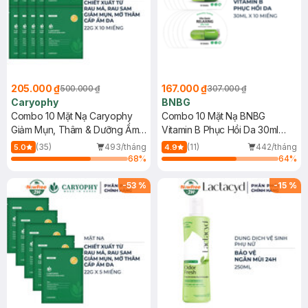
205.000 ₫
167.000 ₫
500.000 ₫
307.000 ₫
Caryophy
BNBG
Combo 10 Mặt Nạ Caryophy
Combo 10 Mặt Nạ BNBG
Giảm Mụn, Thâm & Dưỡng Ẩm
Vitamin B Phục Hồi Da 30ml
Da 22g
(Mới)
(35)
493/tháng
(11)
442/tháng
5.0
4.9
68
%
64
%
-
53
%
-
15
%