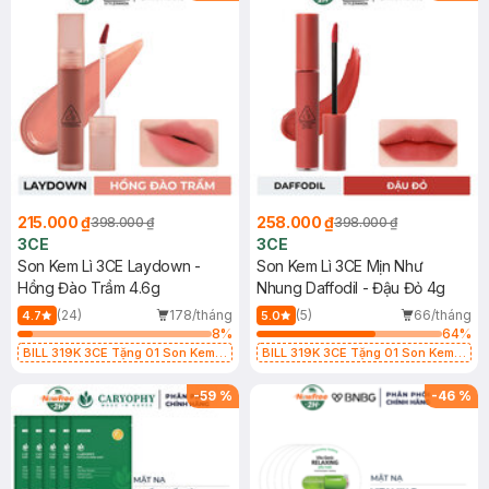
215.000 ₫
258.000 ₫
398.000 ₫
398.000 ₫
3CE
3CE
Son Kem Lì 3CE Laydown -
Son Kem Lì 3CE Mịn Như
Hồng Đào Trầm 4.6g
Nhung Daffodil - Đậu Đỏ 4g
(24)
178/tháng
(5)
66/tháng
4.7
5.0
8
%
64
%
BILL 319K 3CE Tặng 01 Son Kem
BILL 319K 3CE Tặng 01 Son Kem
Lì 3CE Nhung Mịn Màu 03 Daffodil
Lì 3CE Nhung Mịn Màu 03 Daffodil
1.5g (SL có hạn)
1.5g (SL có hạn)
-
59
%
-
46
%