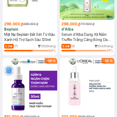
296.000 ₫
298.000 ₫
488.000 ₫
717.600 ₫
Beplain
d'Alba
Mặt Nạ Beplain Đất Sét Từ Đậu
Serum d'Alba Dạng Xịt Nấm
Xanh Hỗ Trợ Sạch Sâu 120ml
Truffle Trắng Căng Bóng Da
100ml
(7)
105/tháng
(9)
554/tháng
5.0
5.0
64
%
31
%
-
39
%
-
42
%
851.000 ₫
302.000 ₫
1.390.000 ₫
519.000 ₫