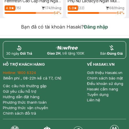
Femfresh Cao Cấp Hằng Ngày
Phụ Nữ Lactacyd Ngăn Mùi
250ml
24H 250ml
(15)
174/tháng
(22)
68/tháng
4.9
5.0
64
%
64
%
Bạn đã có tài khoản Hasaki?
Đăng nhập
return
nowfree
price
HỖ TRỢ KHÁCH HÀNG
VỀ HASAKI.VN
Hotline:
1800 6324
Giới thiệu Hasaki.vn
(Miễn phí , 08-22h kể cả T7, CN)
Chính sách bảo mật
Điều khoản sử dụng
Các câu hỏi thường gặp
Hasaki cẩm nang
Gửi yêu cầu hỗ trợ
Tuyển dụng
Hướng dẫn đặt hàng
Liên hệ
Phương thức thanh toán
Phương thức vận chuyển
Chính sách đổi trả