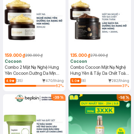
159.000 ₫
135.000 ₫
290.000 ₫
270.000 ₫
Cocoon
Cocoon
Combo 2 Mặt Nạ Nghệ Hưng
Combo Cocoon Mặt Nạ Nghệ
Yên Cocoon Dưỡng Da Mịn
Hưng Yên & Tẩy Da Chết Toàn
Màng 30ml
Thân Cà Phê Đắk Lắk
(35)
470/tháng
(8)
282/tháng
4.9
5.0
30ml+200ml
62
%
31
%
-
39
%
-
58
%