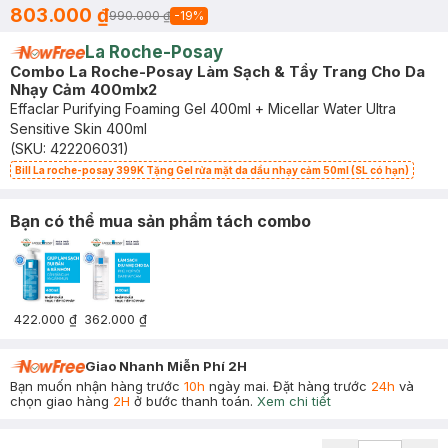
803.000 ₫
990.000 ₫
-
19
%
La Roche-Posay
Combo La Roche-Posay Làm Sạch & Tẩy Trang Cho Da
Nhạy Cảm 400mlx2
Effaclar Purifying Foaming Gel 400ml + Micellar Water Ultra
Sensitive Skin 400ml
(SKU:
422206031
)
Bill La roche-posay 399K Tặng Gel rửa mặt da dầu nhạy cảm 50ml (SL có hạn)
Bạn có thể mua sản phẩm tách combo
422.000 ₫
362.000 ₫
Giao Nhanh Miễn Phí 2H
Bạn muốn nhận hàng trước
10h
ngày mai. Đặt hàng trước
24h
và
chọn giao hàng
2H
ở bước thanh toán.
Xem chi tiết