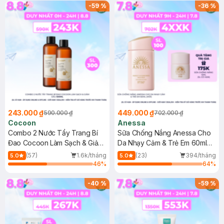
-
59
%
-
36
%
243.000 ₫
449.000 ₫
590.000 ₫
702.000 ₫
Cocoon
Anessa
Combo 2 Nước Tẩy Trang Bí
Sữa Chống Nắng Anessa Cho
Đao Cocoon Làm Sạch & Giảm
Da Nhạy Cảm & Trẻ Em 60ml
Dầu 500ml
(Mới)
(57)
1.6k/tháng
(23)
394/tháng
5.0
5.0
46
%
64
%
-
40
%
-
59
%