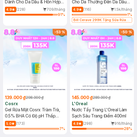
Dành Cho Da Dầu & Hỗn Hợp
Cho Da Thường Đến Da Dầu
500ml
473ml
(228)
709/tháng
(116)
1.5k/tháng
4.9
4.9
91
%
1
%
Bill Cerave 299K Tặng Sữa Rửa
Mặt Cerave 30ml (SL có hạn)
-
53
%
-
50
%
139.000 ₫
145.000 ₫
298.000 ₫
289.000 ₫
Cosrx
L'Oreal
Gel Rửa Mặt Cosrx Tràm Trà,
Nước Tẩy Trang L'Oreal Làm
0.5% BHA Có Độ pH Thấp
Sạch Sâu Trang Điểm 400ml
150ml
(173)
(298)
916/tháng
5.0
4.8
7
%
28
%