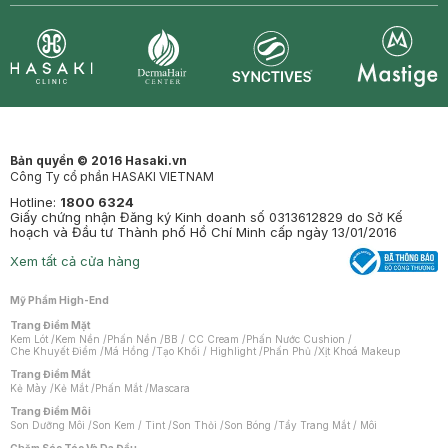
Synctives
Clinic
Dermahair
Mastige
Bản quyền © 2016 Hasaki.vn
Công Ty cổ phần HASAKI VIETNAM
Hotline:
1800 6324
Giấy chứng nhận Đăng ký Kinh doanh số 0313612829 do Sở Kế
hoạch và Đầu tư Thành phố Hồ Chí Minh cấp ngày 13/01/2016
Xem tất cả cửa hàng
Mỹ Phẩm High-End
Trang Điểm Mặt
Kem Lót
/
Kem Nền
/
Phấn Nền
/
BB / CC Cream
/
Phấn Nước Cushion
/
Che Khuyết Điểm
/
Má Hồng
/
Tạo Khối / Highlight
/
Phấn Phủ
/
Xịt Khoá Makeup
Trang Điểm Mắt
Kẻ Mày
/
Kẻ Mắt
/
Phấn Mắt
/
Mascara
Trang Điểm Môi
Son Dưỡng Môi
/
Son Kem / Tint
/
Son Thỏi
/
Son Bóng
/
Tẩy Trang Mắt / Môi