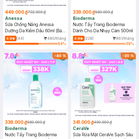
449.000 ₫
339.000 ₫
702.000 ₫
560.000 ₫
Anessa
Bioderma
Sữa Chống Nắng Anessa
Nước Tẩy Trang Bioderma
Dưỡng Da Kiềm Dầu 60ml (Bản
Dành Cho Da Nhạy Cảm 500ml
Mới)
(44)
480/tháng
(228)
861/tháng
4.9
4.9
64
%
39
%
-
40
%
-
30
%
338.000 ₫
341.000 ₫
560.000 ₫
490.000 ₫
Bioderma
CeraVe
Nước Tẩy Trang Bioderma
Sữa Rửa Mặt CeraVe Sạch Sâu