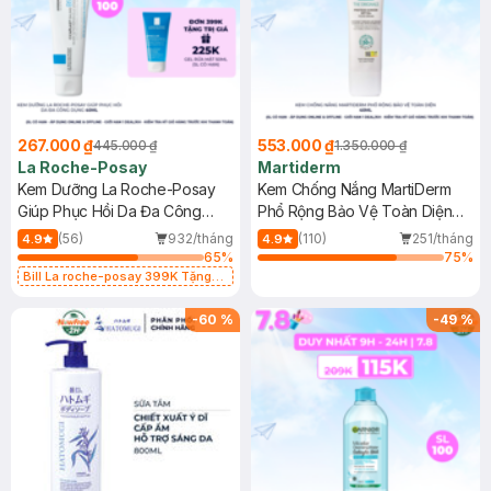
267.000 ₫
553.000 ₫
445.000 ₫
1.350.000 ₫
La Roche-Posay
Martiderm
Kem Dưỡng La Roche-Posay
Kem Chống Nắng MartiDerm
Giúp Phục Hồi Da Đa Công
Phổ Rộng Bảo Vệ Toàn Diện
Dụng 40ml
40ml
(56)
932/tháng
(110)
251/tháng
4.9
4.9
65
%
75
%
Bill La roche-posay 399K Tặng
Gel rửa mặt da dầu nhạy cảm 50ml
(SL có hạn)
-
60
%
-
49
%