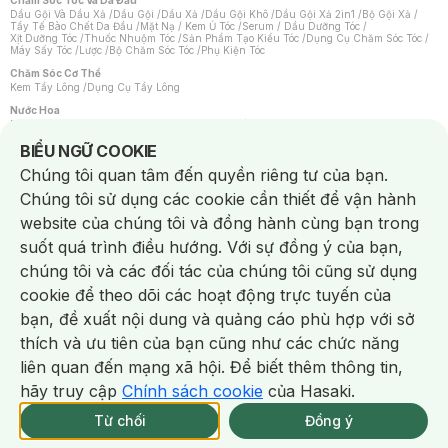
Chăm Sóc Tóc Và Da Đầu
Dầu Gội Và Dầu Xả
/
Dầu Gội
/
Dầu Xả
/
Dầu Gội Khô
/
Dầu Gội Xả 2in1
/
Bộ Gội Xả
/
Tẩy Tế Bào Chết Da Đầu
/
Mặt Nạ / Kem Ủ Tóc
/
Serum / Dầu Dưỡng Tóc
/
Xịt Dưỡng Tóc
/
Thuốc Nhuộm Tóc
/
Sản Phẩm Tạo Kiểu Tóc
/
Dụng Cụ Chăm Sóc Tóc
/
Máy Sấy Tóc
/
Lược
/
Bộ Chăm Sóc Tóc
/
Phụ Kiện Tóc
Chăm Sóc Cơ Thể
Kem Tẩy Lông
/
Dụng Cụ Tẩy Lông
Nước Hoa
Nước Hoa Nữ
/
Nước Hoa Nam
/
Nước Hoa Cao Cấp
/
Xịt Thơm Toàn Thân
/
Nước Hoa Vùng Kín
Notice about cookies usage
BIỂU NGỮ COOKIE
Chăm Sóc Cá Nhân
Chúng tôi quan tâm đến quyền riêng tư của bạn.
Chống Muỗi
/
Khẩu Trang
/
Máy Massage
/
Mặt Nạ Xông Hơi
/
Nước Rửa Tay
/
Sản Phẩm Chăm Sóc Khác
/
Bàn Chải Đánh Răng
/
Bàn Chải Điện
/
Chúng tôi sử dụng các cookie cần thiết để vận hành
Hỗ Trợ Trắng Răng
/
Kem Đánh Răng
/
Máy Tăm Nước
/
Nước Súc Miệng
/
Tăm / Chỉ Nha Khoa
/
Xịt Thơm Miệng
/
Dung Dịch Vệ Sinh
/
Dưỡng Vùng Kín
/
website của chúng tôi và đồng hành cùng bạn trong
Khăn Ướt Vệ Sinh Vùng Kín
/
Băng Vệ Sinh
/
Tampon
/
Bọt Cạo Râu
/
Dao Cạo Râu
/
Máy Cạo Râu
suốt quá trình điều hướng. Với sự đồng ý của bạn,
Vấn Đề Về Da
chúng tôi và các đối tác của chúng tôi cũng sử dụng
Da Dầu / Lỗ Chân Lông To
/
Da Khô / Mất Nước
/
Da Lão Hóa
/
Da Mụn
/
Da Nhạy Cảm / Kích Ứng
/
Da Xỉn Màu
/
Thâm / Nám / Tàn Nhang
/
cookie để theo dõi các hoạt động trực tuyến của
Quầng Thâm & Bọng Mắt
/
Sẹo
/
Viêm Da Cơ Địa
bạn, đề xuất nội dung và quảng cáo phù hợp với sở
Dụng Cụ / Phụ Kiện Chăm Sóc Da
Chat i
Bông Tẩy Trang
/
Khăn Lau Mặt Khô
/
Dụng Cụ / Máy Rửa Mặt
/
Máy Chăm Sóc Da
/
thích và ưu tiên của bạn cũng như các chức năng
Dụng Cụ Chăm Sóc Khác
liên quan đến mạng xã hội. Để biết thêm thông tin,
hãy truy cập
Chính sách cookie
của Hasaki.
NowFree 2H
Giao Nhanh Miễn Phí 2H
Xem chi tiết
Từ chối
Đồng ý
Mua online
218/337 CN CÒN SP
NowFree 2H trễ tặng 100k