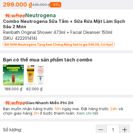
299.000 ₫
435.000 ₫
-
31
%
Neutrogena
Combo Neutrogena Sữa Tắm + Sữa Rửa Mặt Làm Sạch
Sâu 2 Món
Rainbath Original Shower 473ml + Facial Cleanser 150ml
(SKU:
422201414
)
Bill 199K Neutrogena Tặng Kem Chống Nắng 5ml trị giá 50K (SL Có Hạn)
Bạn có thể mua sản phẩm tách combo
188.000 ₫
82.000 ₫
Giao Nhanh Miễn Phí 2H
Bạn muốn nhận hàng trước
10h
ngày mai. Đặt hàng trước
24h
và
chọn giao hàng
2H
ở bước thanh toán.
Xem chi tiết
Số lượng: