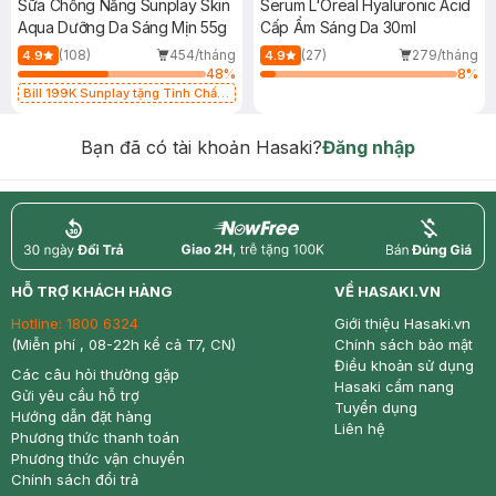
Sữa Chống Nắng Sunplay Skin
Serum L'Oreal Hyaluronic Acid
Aqua Dưỡng Da Sáng Mịn 55g
Cấp Ẩm Sáng Da 30ml
(108)
454/tháng
(27)
279/tháng
4.9
4.9
48
%
8
%
Bill 199K Sunplay tặng Tinh Chất
Chống Nắng 7g trị giá 30K (SL có
hạn)
Bạn đã có tài khoản Hasaki?
Đăng nhập
return
nowfree
price
HỖ TRỢ KHÁCH HÀNG
VỀ HASAKI.VN
Hotline:
1800 6324
Giới thiệu Hasaki.vn
(Miễn phí , 08-22h kể cả T7, CN)
Chính sách bảo mật
Điều khoản sử dụng
Các câu hỏi thường gặp
Hasaki cẩm nang
Gửi yêu cầu hỗ trợ
Tuyển dụng
Hướng dẫn đặt hàng
Liên hệ
Phương thức thanh toán
Phương thức vận chuyển
Chính sách đổi trả