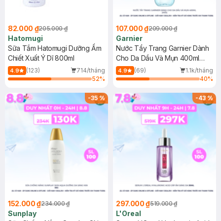
82.000 ₫
107.000 ₫
205.000 ₫
209.000 ₫
Hatomugi
Garnier
Sữa Tắm Hatomugi Dưỡng Ẩm
Nước Tẩy Trang Garnier Dành
Chiết Xuất Ý Dĩ 800ml
Cho Da Dầu Và Mụn 400ml
(Mới)
(123)
714/tháng
(69)
1.1k/tháng
4.9
4.9
52
%
40
%
-
35
%
-
43
%
152.000 ₫
297.000 ₫
234.000 ₫
519.000 ₫
Sunplay
L'Oreal