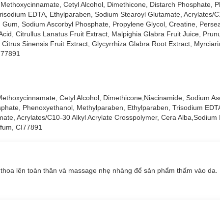
yl Methoxycinnamate, Cetyl Alcohol, Dimethicone, Distarch Phosphate, 
isodium EDTA, Ethylparaben, Sodium Stearoyl Glutamate, Acrylates/C1
 Gum, Sodium Ascorbyl Phosphate, Propylene Glycol, Creatine, Persea
cid, Citrullus Lanatus Fruit Extract, Malpighia Glabra Fruit Juice, Prun
itrus Sinensis Fruit Extract, Glycyrrhiza Glabra Root Extract, Myrciari
I 77891
l Methoxycinnamate, Cetyl Alcohol, Dimethicone,Niacinamide, Sodium A
osphate, Phenoxyethanol, Methylparaben, Ethylparaben, Trisodium EDTA
te, Acrylates/C10-30 Alkyl Acrylate Crosspolymer, Cera Alba,Sodium 
rfum, CI77891
 mới.
 Ban Đêm:
 thoa lên toàn thân và massage nhẹ nhàng để sản phẩm thấm vào da.
ưỡng làn da tươi sáng, đều màu, mịn màng
i.