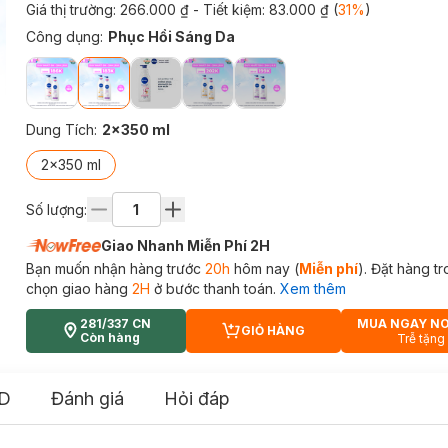
Giá thị trường:
266.000 ₫
- Tiết kiệm:
83.000 ₫
(
31
%
)
Công dụng
:
Phục Hồi Sáng Da
Dung Tích
:
2x350 ml
2x350 ml
Số lượng:
Giao Nhanh Miễn Phí 2H
Bạn muốn nhận hàng trước
20h
hôm nay (
Miễn phí
). Đặt hàng t
chọn giao hàng
2H
ở bước thanh toán.
Xem thêm
281/337 CN
MUA NGAY N
GIỎ HÀNG
CART PLUS ICON
Còn hàng
Trễ tặng
D
Đánh giá
Hỏi đáp