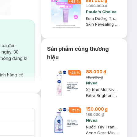
551.000 ₫
-
48
%
1.050.000 ₫
Paula's Choice
Kem Dưỡng Thể Paula’s Choice 10% AHA Làm Sáng Da 210ml
Skin Revealing Body Lotion with 10% AHA
 hoá đơn
Sản phẩm cùng thương
 ngày. 30
hiệu
không đăng kí
88.000 ₫
-
23
%
ính hãng có
115.000 ₫
Nivea
Xịt Khử Mùi Nivea Cho Nữ Sáng Da, Mờ Vết Thâm 150ml
Extra Brightening 8 Super Food Spray - Vitamin C
150.000 ₫
-
21
%
189.000 ₫
Nivea
Nước Tẩy Trang Nivea Ngăn Ngừa Mụn 400ml
Acne Care Micellar Water