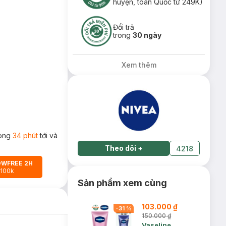
huyện, toàn Quốc từ 249K)
Đổi trả
trong
30 ngày
Xem thêm
rong
34 phút
tới và
Theo dõi
+
4218
OWFREE 2H
 100k
Sản phẩm xem cùng
103.000 ₫
-
31
%
150.000 ₫
Vaseline