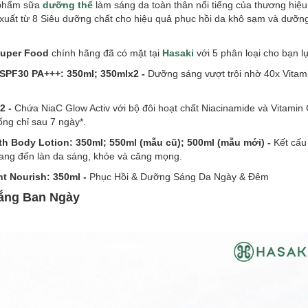
 phẩm sữa
dưỡng thể
làm sáng da toàn thân nổi tiếng của thương hiệ
t xuất từ 8 Siêu dưỡng chất cho hiệu quả phục hồi da khô sạm và dưỡ
Super Food
chính hãng đã có mặt tại
Hasaki
với 5 phân loại cho bạn l
 SPF30 PA+++: 350ml; 350mlx2
-
Dưỡng sáng vượt trội nhờ 40x Vita
x2
-
Chứa NiaC Glow Activ với bộ đôi hoạt chất Niacinamide và Vitamin
ống chỉ sau 7 ngày*.
h Body Lotion: 350ml; 550ml (mẫu cũ); 500ml (mẫu mới) -
Kết cấu
 mang đến làn da sáng, khỏe và căng mọng.
t Nourish: 350ml -
Phục Hồi & Dưỡng Sáng Da Ngày & Đêm
Nắng Ban Ngày