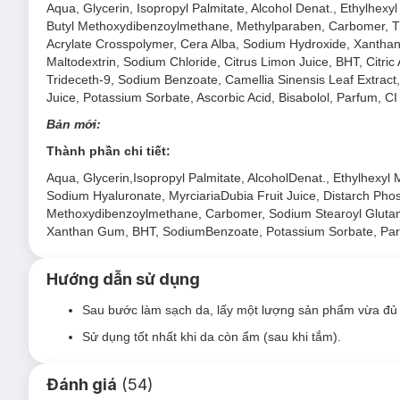
Aqua, Glycerin, Isopropyl Palmitate, Alcohol Denat., Ethylhex
Butyl Methoxydibenzoylmethane, Methylparaben, Carbomer, Tr
Acrylate Crosspolymer, Cera Alba, Sodium Hydroxide, Xanthan
Maltodextrin, Sodium Chloride, Citrus Limon Juice, BHT, Citric A
Trideceth-9, Sodium Benzoate, Camellia Sinensis Leaf Extract, C
Juice, Potassium Sorbate, Ascorbic Acid, Bisabolol, Parfum, C
Bản mới:
Thành phần chi tiết:
Aqua, Glycerin,Isopropyl Palmitate, AlcoholDenat., Ethylhexy
Sodium Hyaluronate, MyrciariaDubia Fruit Juice, Distarch Ph
Methoxydibenzoylmethane, Carbomer, Sodium Stearoyl Glutama
Xanthan Gum, BHT, SodiumBenzoate, Potassium Sorbate, Pa
Lưu ý: Hiện tại Hasaki đang bán song song cả mẫu cũ và
Hướng dẫn sử dụng
Ưu thế nổi bật của Sữa Dưỡng Thể NIVEA Sáng Da
Sau bước làm sạch da, lấy một lượng sản phẩm vừa đủ
Chứa 40x* Vitamin C
phục hồi làn da hư tổn và nuôi d
Sử dụng tốt nhất khi da còn ẩm (sau khi tắm).
100% Hyaluron tinh khiết
dưỡng da ẩm mượt, mềm mạ
Niacinamide
dưỡng sáng, làm đều màu da.
Đánh giá
(
54
)
*Vitamin C trong Camu-Camu cao gấp 40 lần so với chanh.