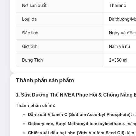
Nơi sản xuất
Thailand
Loại da
Da thường/Mọ
Đặc tính
Ngày và đêm
Giới tính
Nam và nữ
Dung Tích
2x350 ml
Thành phần sản phẩm
Lưu ý: Hiện tại Hasaki đang bán song song cả mẫu cũ và
1. Sữa Dưỡng Thể NIVEA Phục Hồi & Chống Nắng
Ưu thế nổi bật của Sữa Dưỡng Thể Nivea Phục Hồi
Thành phần chính:
Làm sáng rõ rệt làn da xỉn màu chỉ trong 2 tuần^.
Dẫn xuất Vitamin C (Sodium Ascorbyl Phosphate):
c
Cải thiện tình trạng da, giúp phục hồi làn da thường xuy
Octocrylene, Butyl Methoxydibenzoylmethane:
màng 
Kết cấu mỏng nhẹ, không bết dính với 40X* Vitamin C từ 
Chiết xuất dầu hạt nho (Vitis Vinifera Seed Oil):
làm 
môi trường.