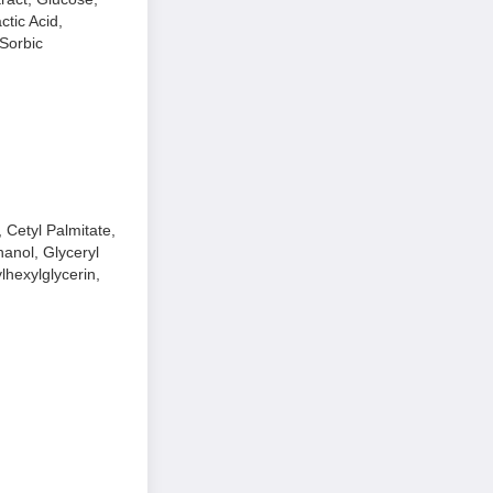
tic Acid,
 Sorbic
 Cetyl Palmitate,
anol, Glyceryl
hexylglycerin,