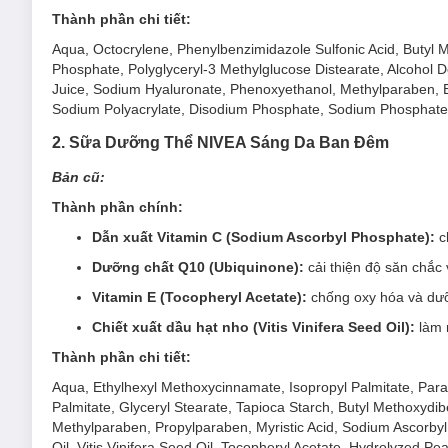
Thành phần chi tiết:
Công thức chứa các vi hạt Vitamin C, thấm sâu vào các 
rõ rệt.
Aqua, Octocrylene, Phenylbenzimidazole Sulfonic Acid, Butyl 
Phosphate, Polyglyceryl-3 Methylglucose Distearate, Alcohol D
SPF30 PA++ bảo vệ da hiệu quả trước tác hại từ tia UV 
Juice, Sodium Hyaluronate, Phenoxyethanol, Methylparaben, 
Chiết xuất dầu hạt nho làm mềm & mịn da.
Sodium Polyacrylate, Disodium Phosphate, Sodium Phosphate
Sản phẩm dưỡng ẩm chuyên sâu đến 24H+.
2. Sữa Dưỡng Thể NIVEA Sáng Da Ban Đêm
^Kết quả nghiên cứu trên 32 người thực hiện bởi Spincontrol 
Bản cũ:
*Hàm lượng Vitamin C trong sản phẩm so với NIVEA Intensive 
Thành phần chính:
**Ở tầng biểu bì.
Dẫn xuất Vitamin C (Sodium Ascorbyl Phosphate):
c
+Kết quả nghiên cứu trên 30 người thực hiện bởi Allergisa P
Dưỡng chất Q10 (Ubiquinone):
cải thiện độ săn chắc 
2. Sữa Dưỡng Thể NIVEA Sáng Da Ban Đêm
Vitamin E (Tocopheryl Acetate):
chống oxy hóa và dư
Chiết xuất dầu hạt nho (Vitis Vinifera Seed Oil):
làm 
Thành phần chi tiết:
Aqua, Ethylhexyl Methoxycinnamate, Isopropyl Palmitate, Paraff
Palmitate, Glyceryl Stearate, Tapioca Starch, Butyl Methoxy
Methylparaben, Propylparaben, Myristic Acid, Sodium Ascorbyl 
Oil, Vitis Vinifera Seed Oil, Tocopheryl Acetate, Hydrolyzed Pe