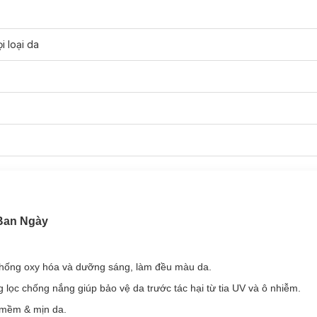
i loại da
 mới.
 Ban Ngày
 & Chống Nắng Ban Ngày:
hống oxy hóa và dưỡng sáng, làm đều màu da.
ên tiếp xúc với ánh nắng mặt trời.
lọc chống nắng giúp bảo vệ da trước tác hại từ tia UV và ô nhiễm.
8 loại siêu dưỡng chất dành cho da, giúp bảo vệ da trước tác hại từ t
mềm & mịn da.