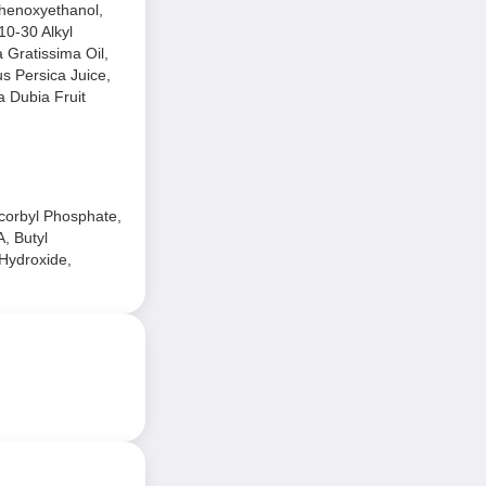
Phenoxyethanol,
0-30 Alkyl
 Gratissima Oil,
us Persica Juice,
a Dubia Fruit
scorbyl Phosphate,
, Butyl
Hydroxide,