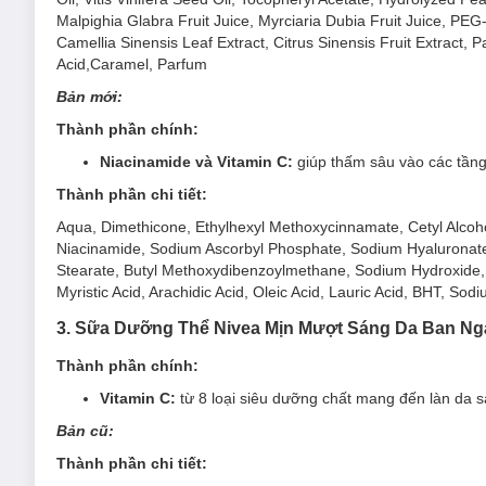
Malpighia Glabra Fruit Juice, Myrciaria Dubia Fruit Juice, PE
Camellia Sinensis Leaf Extract, Citrus Sinensis Fruit Extract, 
Acid,Caramel, Parfum
Bản mới:
Thành phần chính:
Niacinamide và Vitamin C:
giúp thấm sâu vào các tầng
Thành phần chi tiết:
Aqua, Dimethicone, Ethylhexyl Methoxycinnamate, Cetyl Alcohol,
Niacinamide, Sodium Ascorbyl Phosphate, Sodium Hyaluronate, 
Stearate, Butyl Methoxydibenzoylmethane, Sodium Hydroxide, 
Myristic Acid, Arachidic Acid, Oleic Acid, Lauric Acid, BHT, S
3. Sữa Dưỡng Thể Nivea Mịn Mượt Sáng Da Ban N
Thành phần chính:
Vitamin C:
từ 8 loại siêu dưỡng chất mang đến làn da 
Bản cũ:
Thành phần chi tiết: