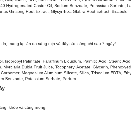
G-40 Hydrogenated Castor Oil, Sodium Benzoate, Potassium Sorbate, Lac
Panax Ginseng Root Extract, Glycyrrhiza Glabra Root Extract, Bisabolol,
 da, mang lại làn da sáng mịn và đầy sức sống chỉ sau 7 ngày*.
 Isopropyl Palmitate, Paraffinum Liquidum, Palmitic Acid, Stearic Acid,
Myrciaria Dubia Fruit Juice, Tocopheryl Acetate, Glycerin, Phenoxyeth
Carbomer, Magnesium Aluminum Silicate, Silica, Trisodium EDTA, Ethyl
odium Benzoate, Potassium Sorbate, Parfum
gày
sáng, khỏe và căng mọng.