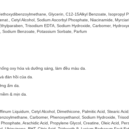
lớp da** và dưỡng ẩm, giúp bảo vệ phục hồi làn da xỉn màu, cho làn d
Methoxydibenzoylmethane, Glycerin, C12-15Alkyl Benzoate, Isopropyl Pa
enat., Cetyl Alcohol, Sodium Ascorbyl Phosphate, Niacinamide, Myrciar
và ô nhiễm.
Ethylparaben, Trisodium EDTA, Sodium Hydroxide, Carbomer, Hydroxyet
, Sodium Benzoate, Potassium Sorbate, Parfum
Asia, tháng 04/2014 đến tháng 05/2014
Moisture Body Milk.
hống oxy hóa và dưỡng sáng, làm đều màu da.
esquisa Dermato Cosmetica LTDA., tháng 11/2021 đến tháng 01/2022.
và đàn hồi của da.
ỡng ẩm da.
mềm & mịn da.
inum Liquidum, Cetyl Alcohol, Dimethicone, Palmitic Acid, Stearic Acid,
dibenzoylmethane, Carbomer, Phenoxyethanol, Sodium Hydroxide, Triso
Phosphate, Arachidic Acid, Propylene Glycol, Creatine, Oleic Acid, Per
arl, Ubiquinone, BHT, Citric Acid, Trideceth-9, Lycium Barbarum Fruit Ex