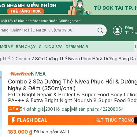
 Mặt
Tẩy tế bào chết
Bioderma
Nước Giặt
Bagsmart
Đăng 
Search icon
Tài kh
T
MỚI VỀ
BÁN CHẠY
CLINIC & SPA
DERMAHAIR
g Thể
Combo 2 Sữa Dưỡng Thể Nivea Phục Hồi & Dưỡng Sáng Da 
NIVEA
Combo 2 Sữa Dưỡng Thể Nivea Phục Hồi & Dưỡng
Ngày & Đêm (350ml/chai)
Extra Bright Repair & Protect 8 Super Food Body Loti
PA+++ & Extra Bright Night Nourish 8 Super Food Bod
4.9
54
đánh giá
|
230
Hỏi đáp
|
Mã sản phẩm:
422208064
KẾT THÚC TRONG
183.000 ₫
(Đã bao gồm VAT)