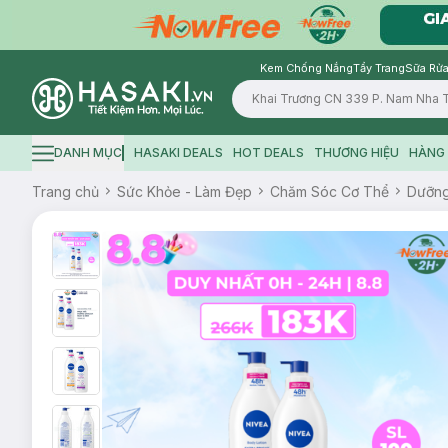
Kem Chống Nắng
Tẩy Trang
Sữa Rửa
Logo
DANH MỤC
HASAKI DEALS
HOT DEALS
THƯƠNG HIỆU
HÀNG 
Hamburger icon
Trang chủ
Sức Khỏe - Làm Đẹp
Chăm Sóc Cơ Thể
Dưỡn