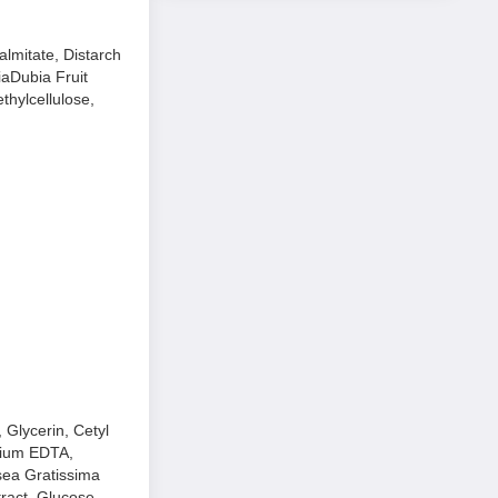
a sáng và mịn hơn
lmitate, Distarch
iaDubia Fruit
hylcellulose,
 Glycerin, Cetyl
dium EDTA,
sea Gratissima
tract, Glucose,