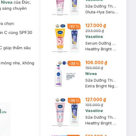
u
Nivea
của Đức,
Sữa Dưỡng Thể Vaseline Sáng Da Chuyên Sâu Ban Đêm 300ml (Mới)
ng sáng chuyên
Gluta-Hya Serum Burst Lotion Dewy Radiance
ựa chọn:
127.000 ₫
-
37
%
203.000 ₫
min C cùng SPF30
Vaseline
Serum Dưỡng Thể Vaseline Chống Nắng Sáng Da 300ml (Mới)
 C giúp thấm sâu
Healthy Bright Daily Protection & Brightening Serum SPF 50+ PA++++
106.000 ₫
 mỏng nhẹ, không
-
33
%
159.000 ₫
Nivea
Sữa Dưỡng Thể Nivea Sáng Da Ban Đêm 350ml
Extra Bright Night Nourish Body Lotion
127.000 ₫
-
35
%
195.000 ₫
Vaseline
Sữa Dưỡng Thể Vaseline Gluta-Hya Nâng Tông Tức Thì 300ml
Healthy Bright Gluta-Hya Body Tone-Up UV Lotion