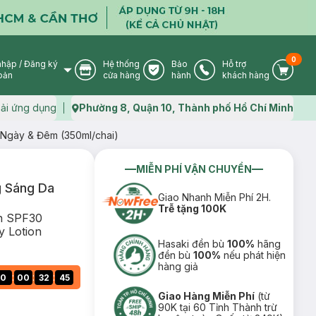
0
nhập
/
Đăng ký
Hệ thống
Bảo
Hỗ trợ
User Icon
Store Icon
Warranty Icon
Phone Icon
Cart I
oản
cửa hàng
hành
khách hàng
ải ứng dụng
Phường 8, Quận 10, Thành phố Hồ Chí Minh
Map icon
Ngày & Đêm (350ml/chai)
MIỄN PHÍ VẬN CHUYỂN
 Sáng Da
Giao Nhanh Miễn Phí 2H.
Trễ tặng 100K
on SPF30
y Lotion
Hasaki đền bù
100%
hãng
đền bù
100%
nếu phát hiện
hàng giả
:
:
:
0
00
32
44
Giao Hàng Miễn Phí
(từ
90K tại 60 Tỉnh Thành trừ