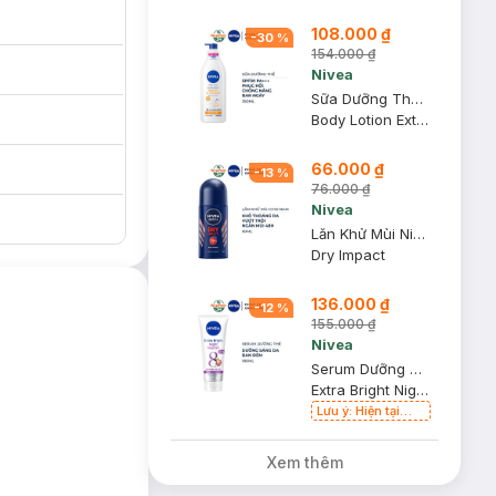
108.000 ₫
-
30
%
154.000 ₫
Nivea
Sữa Dưỡng Thể Nivea Phục Hồi & Chống Nắng Ban Ngày 350ml
Body Lotion Extra Bright Repair & Protect SPF30 PA+++
66.000 ₫
-
13
%
76.000 ₫
Nivea
Lăn Khử Mùi Nivea Men Khô Thoáng Da Vượt Trội 50ml
Dry Impact
136.000 ₫
-
12
%
155.000 ₫
Nivea
Serum Dưỡng Thể Nivea Sáng Da Ban Đêm 180ml
Extra Bright Night Nourish Body Serum
Lưu ý: Hiện tại
Hasaki đang bán
cả phiên bản mới
Xem thêm
ia UV và ô nhiễm
và cũ.