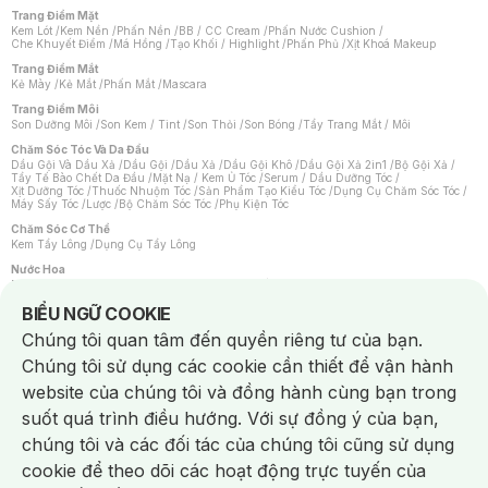
Trang Điểm Mặt
Kem Lót
/
Kem Nền
/
Phấn Nền
/
BB / CC Cream
/
Phấn Nước Cushion
/
Che Khuyết Điểm
/
Má Hồng
/
Tạo Khối / Highlight
/
Phấn Phủ
/
Xịt Khoá Makeup
Trang Điểm Mắt
Kẻ Mày
/
Kẻ Mắt
/
Phấn Mắt
/
Mascara
Trang Điểm Môi
Son Dưỡng Môi
/
Son Kem / Tint
/
Son Thỏi
/
Son Bóng
/
Tẩy Trang Mắt / Môi
Chăm Sóc Tóc Và Da Đầu
Dầu Gội Và Dầu Xả
/
Dầu Gội
/
Dầu Xả
/
Dầu Gội Khô
/
Dầu Gội Xả 2in1
/
Bộ Gội Xả
/
Tẩy Tế Bào Chết Da Đầu
/
Mặt Nạ / Kem Ủ Tóc
/
Serum / Dầu Dưỡng Tóc
/
Xịt Dưỡng Tóc
/
Thuốc Nhuộm Tóc
/
Sản Phẩm Tạo Kiểu Tóc
/
Dụng Cụ Chăm Sóc Tóc
/
Máy Sấy Tóc
/
Lược
/
Bộ Chăm Sóc Tóc
/
Phụ Kiện Tóc
Chăm Sóc Cơ Thể
Kem Tẩy Lông
/
Dụng Cụ Tẩy Lông
Nước Hoa
Nước Hoa Nữ
/
Nước Hoa Nam
/
Nước Hoa Cao Cấp
/
Xịt Thơm Toàn Thân
/
Nước Hoa Vùng Kín
Notice about cookies usage
BIỂU NGỮ COOKIE
Chăm Sóc Cá Nhân
Chúng tôi quan tâm đến quyền riêng tư của bạn.
Chống Muỗi
/
Khẩu Trang
/
Máy Massage
/
Mặt Nạ Xông Hơi
/
Nước Rửa Tay
/
Sản Phẩm Chăm Sóc Khác
/
Bàn Chải Đánh Răng
/
Bàn Chải Điện
/
Chúng tôi sử dụng các cookie cần thiết để vận hành
Hỗ Trợ Trắng Răng
/
Kem Đánh Răng
/
Máy Tăm Nước
/
Nước Súc Miệng
/
Tăm / Chỉ Nha Khoa
/
Xịt Thơm Miệng
/
Dung Dịch Vệ Sinh
/
Dưỡng Vùng Kín
/
website của chúng tôi và đồng hành cùng bạn trong
Khăn Ướt Vệ Sinh Vùng Kín
/
Băng Vệ Sinh
/
Tampon
/
Bọt Cạo Râu
/
Dao Cạo Râu
/
Máy Cạo Râu
suốt quá trình điều hướng. Với sự đồng ý của bạn,
Vấn Đề Về Da
chúng tôi và các đối tác của chúng tôi cũng sử dụng
Da Dầu / Lỗ Chân Lông To
/
Da Khô / Mất Nước
/
Da Lão Hóa
/
Da Mụn
/
Da Nhạy Cảm / Kích Ứng
/
Da Xỉn Màu
/
Thâm / Nám / Tàn Nhang
/
cookie để theo dõi các hoạt động trực tuyến của
Quầng Thâm & Bọng Mắt
/
Sẹo
/
Viêm Da Cơ Địa