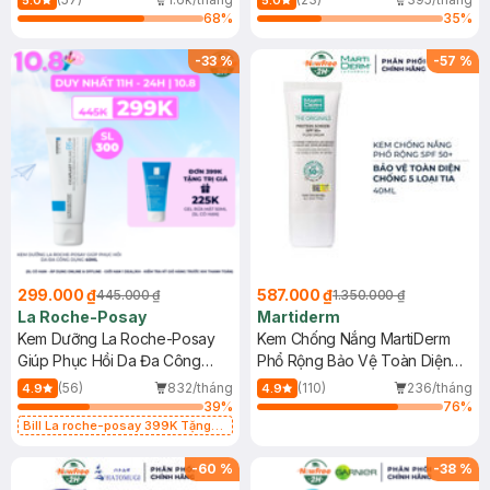
5.0
5.0
68
%
35
%
-
33
%
-
57
%
299.000 ₫
587.000 ₫
445.000 ₫
1.350.000 ₫
La Roche-Posay
Martiderm
Kem Dưỡng La Roche-Posay
Kem Chống Nắng MartiDerm
Giúp Phục Hồi Da Đa Công
Phổ Rộng Bảo Vệ Toàn Diện
Dụng 40ml
40ml
(56)
832/tháng
(110)
236/tháng
4.9
4.9
39
%
76
%
Bill La roche-posay 399K Tặng
Gel rửa mặt da dầu nhạy cảm 50ml
(SL có hạn)
-
60
%
-
38
%