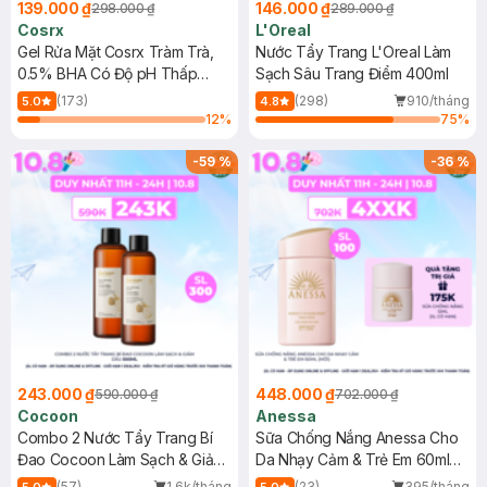
139.000 ₫
146.000 ₫
298.000 ₫
289.000 ₫
Cosrx
L'Oreal
Gel Rửa Mặt Cosrx Tràm Trà,
Nước Tẩy Trang L'Oreal Làm
0.5% BHA Có Độ pH Thấp
Sạch Sâu Trang Điểm 400ml
150ml
(173)
(298)
910/tháng
5.0
4.8
12
%
75
%
-
59
%
-
36
%
243.000 ₫
448.000 ₫
590.000 ₫
702.000 ₫
Cocoon
Anessa
Combo 2 Nước Tẩy Trang Bí
Sữa Chống Nắng Anessa Cho
Đao Cocoon Làm Sạch & Giảm
Da Nhạy Cảm & Trẻ Em 60ml
Dầu 500ml
(Mới)
(57)
1.6k/tháng
(23)
395/tháng