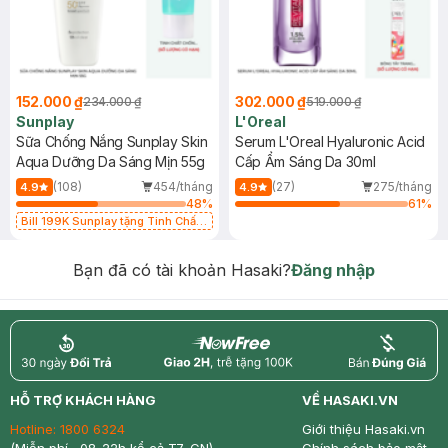
152.000 ₫
302.000 ₫
234.000 ₫
519.000 ₫
Sunplay
L'Oreal
Sữa Chống Nắng Sunplay Skin
Serum L'Oreal Hyaluronic Acid
Aqua Dưỡng Da Sáng Mịn 55g
Cấp Ẩm Sáng Da 30ml
(108)
454/tháng
(27)
275/tháng
4.9
4.9
48
%
61
%
Bill 199K Sunplay tặng Tinh Chất
Chống Nắng 7g trị giá 30K (SL có
hạn)
Bạn đã có tài khoản Hasaki?
Đăng nhập
return
nowfree
price
HỖ TRỢ KHÁCH HÀNG
VỀ HASAKI.VN
Hotline:
1800 6324
Giới thiệu Hasaki.vn