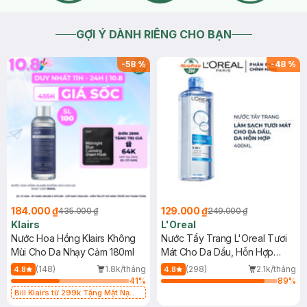
GỢI Ý DÀNH RIÊNG CHO BẠN
-
58
%
-
48
%
184.000 ₫
129.000 ₫
435.000 ₫
249.000 ₫
Klairs
L'Oreal
Nước Hoa Hồng Klairs Không
Nước Tẩy Trang L'Oreal Tươi
Mùi Cho Da Nhạy Cảm 180ml
Mát Cho Da Dầu, Hỗn Hợp
400ml
(148)
1.8k/tháng
(298)
2.1k/tháng
4.8
4.8
41
%
89
%
Bill Klairs từ 299k Tặng Mặt Nạ
Làm Dịu Da & Kiểm Soát Dầu Nhờn