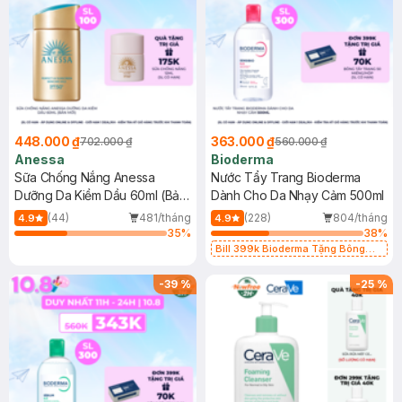
448.000 ₫
363.000 ₫
702.000 ₫
560.000 ₫
Anessa
Bioderma
Sữa Chống Nắng Anessa
Nước Tẩy Trang Bioderma
Dưỡng Da Kiềm Dầu 60ml (Bản
Dành Cho Da Nhạy Cảm 500ml
Mới)
(44)
481/tháng
(228)
804/tháng
4.9
4.9
35
%
38
%
Bill 399k Bioderma Tặng Bông
Tẩy Trang Hộp 50 Miếng (SL có
hạn)
-
39
%
-
25
%