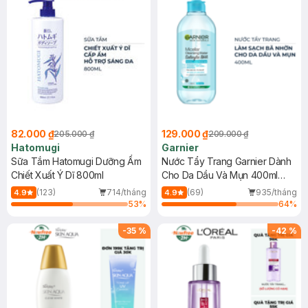
82.000 ₫
129.000 ₫
205.000 ₫
209.000 ₫
Hatomugi
Garnier
Sữa Tắm Hatomugi Dưỡng Ẩm
Nước Tẩy Trang Garnier Dành
Chiết Xuất Ý Dĩ 800ml
Cho Da Dầu Và Mụn 400ml
(Mới)
(123)
714/tháng
(69)
935/tháng
4.9
4.9
53
%
64
%
-
35
%
-
42
%