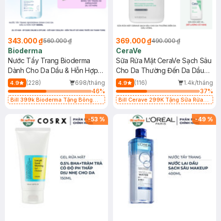
343.000 ₫
369.000 ₫
560.000 ₫
490.000 ₫
Bioderma
CeraVe
Nước Tẩy Trang Bioderma
Sữa Rửa Mặt CeraVe Sạch Sâu
Dành Cho Da Dầu & Hỗn Hợp
Cho Da Thường Đến Da Dầu
500ml
473ml
(228)
698/tháng
(116)
1.4k/tháng
4.9
4.9
46
%
37
%
Bill 399k Bioderma Tặng Bông
Bill Cerave 299K Tặng Sữa Rửa
Tẩy Trang Hộp 50 Miếng (SL có
Mặt Cerave 30ml (SL có hạn)
hạn)
-
53
%
-
49
%