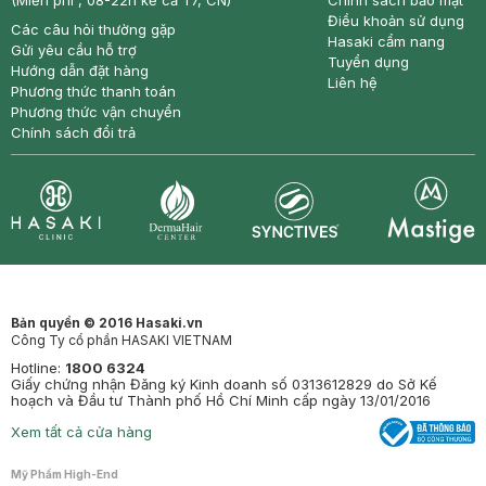
(Miễn phí , 08-22h kể cả T7, CN)
Chính sách bảo mật
Điều khoản sử dụng
Các câu hỏi thường gặp
Hasaki cẩm nang
Gửi yêu cầu hỗ trợ
Tuyển dụng
Hướng dẫn đặt hàng
Liên hệ
Phương thức thanh toán
Phương thức vận chuyển
Chính sách đổi trả
Synctives
Clinic
Dermahair
Mastige
Bản quyền © 2016 Hasaki.vn
Công Ty cổ phần HASAKI VIETNAM
Hotline:
1800 6324
Giấy chứng nhận Đăng ký Kinh doanh số 0313612829 do Sở Kế
hoạch và Đầu tư Thành phố Hồ Chí Minh cấp ngày 13/01/2016
Xem tất cả cửa hàng
Mỹ Phẩm High-End