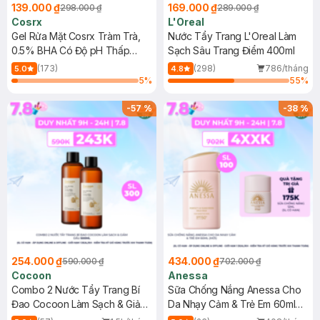
139.000 ₫
169.000 ₫
298.000 ₫
289.000 ₫
Cosrx
L'Oreal
Gel Rửa Mặt Cosrx Tràm Trà,
Nước Tẩy Trang L'Oreal Làm
0.5% BHA Có Độ pH Thấp
Sạch Sâu Trang Điểm 400ml
150ml
(173)
(298)
786/tháng
5.0
4.8
5
%
55
%
-
57
%
-
38
%
254.000 ₫
434.000 ₫
590.000 ₫
702.000 ₫
Cocoon
Anessa
Combo 2 Nước Tẩy Trang Bí
Sữa Chống Nắng Anessa Cho
Đao Cocoon Làm Sạch & Giảm
Da Nhạy Cảm & Trẻ Em 60ml
Dầu 500ml
(Mới)