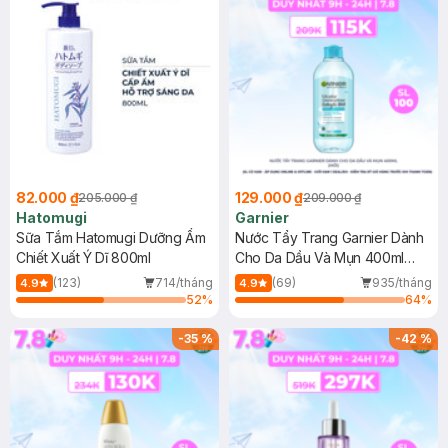
82.000 ₫
129.000 ₫
205.000 ₫
209.000 ₫
Hatomugi
Garnier
Sữa Tắm Hatomugi Dưỡng Ẩm
Nước Tẩy Trang Garnier Dành
Chiết Xuất Ý Dĩ 800ml
Cho Da Dầu Và Mụn 400ml
(Mới)
(123)
714/tháng
(69)
935/tháng
4.9
4.9
52
%
64
%
-
35
%
-
42
%