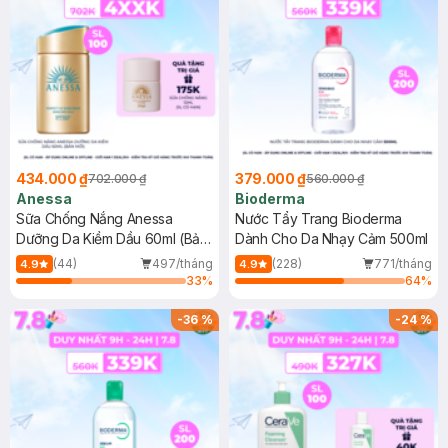
434.000 ₫
379.000 ₫
702.000 ₫
560.000 ₫
Anessa
Bioderma
Sữa Chống Nắng Anessa
Nước Tẩy Trang Bioderma
Dưỡng Da Kiềm Dầu 60ml (Bản
Dành Cho Da Nhạy Cảm 500ml
Mới)
(44)
497/tháng
(228)
771/tháng
4.9
4.9
33
%
64
%
-
36
%
-
24
%