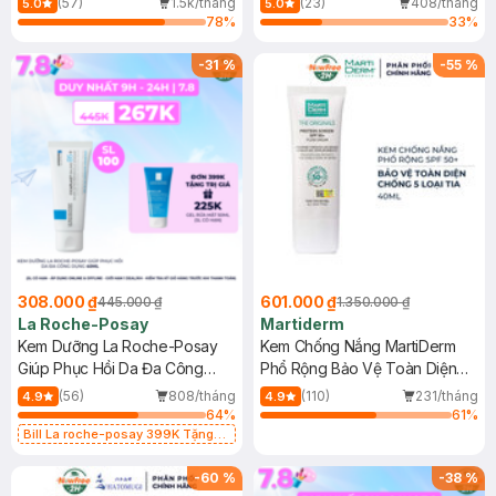
(57)
1.5k/tháng
(23)
408/tháng
5.0
5.0
78
%
33
%
-
31
%
-
55
%
308.000 ₫
601.000 ₫
445.000 ₫
1.350.000 ₫
La Roche-Posay
Martiderm
Kem Dưỡng La Roche-Posay
Kem Chống Nắng MartiDerm
Giúp Phục Hồi Da Đa Công
Phổ Rộng Bảo Vệ Toàn Diện
Dụng 40ml
40ml
(56)
808/tháng
(110)
231/tháng
4.9
4.9
64
%
61
%
Bill La roche-posay 399K Tặng
Gel rửa mặt da dầu nhạy cảm 50ml
(SL có hạn)
-
60
%
-
38
%