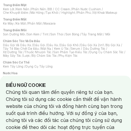
Trang Điểm Mặt
Kem Lót
/
Kem Nền
/
Phấn Nền
/
BB / CC Cream
/
Phấn Nước Cushion
/
Che Khuyết Điểm
/
Má Hồng
/
Tạo Khối / Highlight
/
Phấn Phủ
/
Xịt Khoá Makeup
Trang Điểm Mắt
Kẻ Mày
/
Kẻ Mắt
/
Phấn Mắt
/
Mascara
Trang Điểm Môi
Son Dưỡng Môi
/
Son Kem / Tint
/
Son Thỏi
/
Son Bóng
/
Tẩy Trang Mắt / Môi
Chăm Sóc Tóc Và Da Đầu
Dầu Gội Và Dầu Xả
/
Dầu Gội
/
Dầu Xả
/
Dầu Gội Khô
/
Dầu Gội Xả 2in1
/
Bộ Gội Xả
/
Tẩy Tế Bào Chết Da Đầu
/
Mặt Nạ / Kem Ủ Tóc
/
Serum / Dầu Dưỡng Tóc
/
Xịt Dưỡng Tóc
/
Thuốc Nhuộm Tóc
/
Sản Phẩm Tạo Kiểu Tóc
/
Dụng Cụ Chăm Sóc Tóc
/
Máy Sấy Tóc
/
Lược
/
Bộ Chăm Sóc Tóc
/
Phụ Kiện Tóc
Chăm Sóc Cơ Thể
Kem Tẩy Lông
/
Dụng Cụ Tẩy Lông
Nước Hoa
Nước Hoa Nữ
/
Nước Hoa Nam
/
Nước Hoa Cao Cấp
/
Xịt Thơm Toàn Thân
/
Nước Hoa Vùng Kín
Notice about cookies usage
BIỂU NGỮ COOKIE
Chăm Sóc Cá Nhân
Chúng tôi quan tâm đến quyền riêng tư của bạn.
Chống Muỗi
/
Khẩu Trang
/
Máy Massage
/
Mặt Nạ Xông Hơi
/
Nước Rửa Tay
/
Sản Phẩm Chăm Sóc Khác
/
Bàn Chải Đánh Răng
/
Bàn Chải Điện
/
Chúng tôi sử dụng các cookie cần thiết để vận hành
Hỗ Trợ Trắng Răng
/
Kem Đánh Răng
/
Máy Tăm Nước
/
Nước Súc Miệng
/
Tăm / Chỉ Nha Khoa
/
Xịt Thơm Miệng
/
Dung Dịch Vệ Sinh
/
Dưỡng Vùng Kín
/
website của chúng tôi và đồng hành cùng bạn trong
Khăn Ướt Vệ Sinh Vùng Kín
/
Băng Vệ Sinh
/
Tampon
/
Bọt Cạo Râu
/
Dao Cạo Râu
/
Máy Cạo Râu
suốt quá trình điều hướng. Với sự đồng ý của bạn,
Vấn Đề Về Da
chúng tôi và các đối tác của chúng tôi cũng sử dụng
Da Dầu / Lỗ Chân Lông To
/
Da Khô / Mất Nước
/
Da Lão Hóa
/
Da Mụn
/
Da Nhạy Cảm / Kích Ứng
/
Da Xỉn Màu
/
Thâm / Nám / Tàn Nhang
/
cookie để theo dõi các hoạt động trực tuyến của
Quầng Thâm & Bọng Mắt
/
Sẹo
/
Viêm Da Cơ Địa