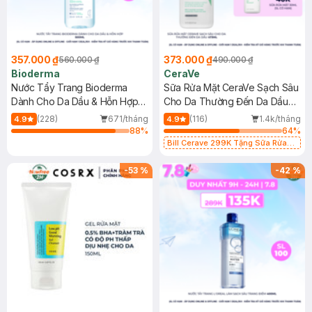
357.000 ₫
373.000 ₫
560.000 ₫
490.000 ₫
Bioderma
CeraVe
Nước Tẩy Trang Bioderma
Sữa Rửa Mặt CeraVe Sạch Sâu
Dành Cho Da Dầu & Hỗn Hợp
Cho Da Thường Đến Da Dầu
500ml
473ml
(228)
671/tháng
(116)
1.4k/tháng
4.9
4.9
88
%
64
%
Bill Cerave 299K Tặng Sữa Rửa
Mặt Cerave 30ml (SL có hạn)
-
53
%
-
42
%