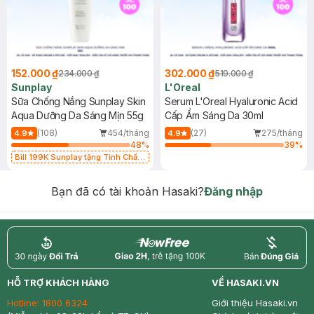
152.000 ₫
302.000 ₫
234.000 ₫
519.000 ₫
Sunplay
L'Oreal
Sữa Chống Nắng Sunplay Skin
Serum L'Oreal Hyaluronic Acid
Aqua Dưỡng Da Sáng Mịn 55g
Cấp Ẩm Sáng Da 30ml
(108)
454/tháng
(27)
275/tháng
4.9
4.9
48
%
39
%
Bill 199K Sunplay tặng Tinh Chất
Chống Nắng 7g trị giá 30K (SL có
hạn)
Bạn đã có tài khoản Hasaki?
Đăng nhập
return
nowfree
price
HỖ TRỢ KHÁCH HÀNG
VỀ HASAKI.VN
Hotline:
1800 6324
Giới thiệu Hasaki.vn