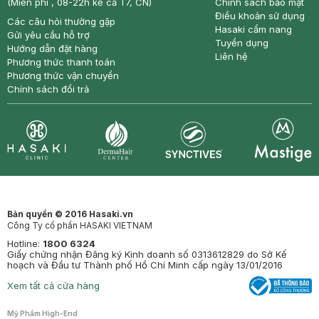
(Miễn phí , 08-22h kể cả T7, CN)
Chính sách bảo mật
Điều khoản sử dụng
Các câu hỏi thường gặp
Hasaki cẩm nang
Gửi yêu cầu hỗ trợ
Tuyển dụng
Hướng dẫn đặt hàng
Liên hệ
Phương thức thanh toán
Phương thức vận chuyển
Chính sách đổi trả
Synctives
Clinic
Dermahair
Mastige
Bản quyền © 2016 Hasaki.vn
Công Ty cổ phần HASAKI VIETNAM
Hotline:
1800 6324
Giấy chứng nhận Đăng ký Kinh doanh số 0313612829 do Sở Kế
hoạch và Đầu tư Thành phố Hồ Chí Minh cấp ngày 13/01/2016
Xem tất cả cửa hàng
Mỹ Phẩm High-End