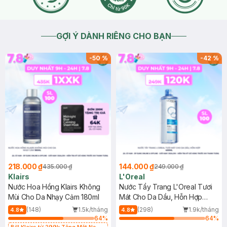
GỢI Ý DÀNH RIÊNG CHO BẠN
-
50
%
-
42
%
218.000 ₫
144.000 ₫
435.000 ₫
249.000 ₫
Klairs
L'Oreal
Nước Hoa Hồng Klairs Không
Nước Tẩy Trang L'Oreal Tươi
Mùi Cho Da Nhạy Cảm 180ml
Mát Cho Da Dầu, Hỗn Hợp
400ml
(148)
1.5k/tháng
(298)
1.9k/tháng
4.8
4.8
64
%
64
%