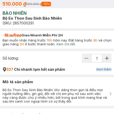
510.000 ₫
599.000 ₫
-
15
%
BẢO NHIÊN
Bộ Eo Thon Sau Sinh Bảo Nhiên
(SKU:
285700029
)
Giao Nhanh Miễn Phí 2H
Bạn muốn nhận hàng trước
10h
hôm nay. Đặt hàng trước
8h
và chọn
giao hàng
2H
ở bước thanh toán.
Xem chi tiết
Số lượng:
337
Chi nhánh tạm hết sản phẩm
Xem thêm
Mô tả sản phẩm
Bộ Eo Thon Sau Sinh Bảo Nhiên Vóc dáng thon gọn là điều mọi
người hướng đến, gìn giữ, đối với chị em phụ nữ sau sinh việc
này càng được chú ý nhiều hơn, bởi trong quá trình mang thai và
sau khi sanh con ngoại hình có sự thây đổi