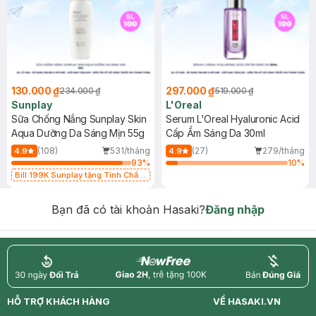
130.000 ₫
297.000 ₫
234.000 ₫
519.000 ₫
Sunplay
L'Oreal
Sữa Chống Nắng Sunplay Skin
Serum L'Oreal Hyaluronic Acid
Aqua Dưỡng Da Sáng Mịn 55g
Cấp Ẩm Sáng Da 30ml
(108)
531/tháng
(27)
279/tháng
4.9
4.9
93
%
10
%
Bill 199K Sunplay tặng Tinh Chất
Chống Nắng 7g trị giá 30K (SL có
hạn)
Bạn đã có tài khoản Hasaki?
Đăng nhập
return
nowfree
price
HỖ TRỢ KHÁCH HÀNG
VỀ HASAKI.VN