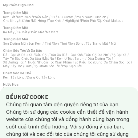
Mỹ Phẩm High-End
Trang Điểm Mặt
Kem Lót
/
Kem Nền
/
Phấn Nền
/
BB / CC Cream
/
Phấn Nước Cushion
/
Che Khuyết Điểm
/
Má Hồng
/
Tạo Khối / Highlight
/
Phấn Phủ
/
Xịt Khoá Makeup
Trang Điểm Mắt
Kẻ Mày
/
Kẻ Mắt
/
Phấn Mắt
/
Mascara
Trang Điểm Môi
Son Dưỡng Môi
/
Son Kem / Tint
/
Son Thỏi
/
Son Bóng
/
Tẩy Trang Mắt / Môi
Chăm Sóc Tóc Và Da Đầu
Dầu Gội Và Dầu Xả
/
Dầu Gội
/
Dầu Xả
/
Dầu Gội Khô
/
Dầu Gội Xả 2in1
/
Bộ Gội Xả
/
Tẩy Tế Bào Chết Da Đầu
/
Mặt Nạ / Kem Ủ Tóc
/
Serum / Dầu Dưỡng Tóc
/
Xịt Dưỡng Tóc
/
Thuốc Nhuộm Tóc
/
Sản Phẩm Tạo Kiểu Tóc
/
Dụng Cụ Chăm Sóc Tóc
/
Máy Sấy Tóc
/
Lược
/
Bộ Chăm Sóc Tóc
/
Phụ Kiện Tóc
Chăm Sóc Cơ Thể
Kem Tẩy Lông
/
Dụng Cụ Tẩy Lông
Nước Hoa
Nước Hoa Nữ
/
Nước Hoa Nam
/
Nước Hoa Cao Cấp
/
Xịt Thơm Toàn Thân
/
Nước Hoa Vùng Kín
Notice about cookies usage
BIỂU NGỮ COOKIE
Chăm Sóc Cá Nhân
Chúng tôi quan tâm đến quyền riêng tư của bạn.
Chống Muỗi
/
Khẩu Trang
/
Máy Massage
/
Mặt Nạ Xông Hơi
/
Nước Rửa Tay
/
Sản Phẩm Chăm Sóc Khác
/
Bàn Chải Đánh Răng
/
Bàn Chải Điện
/
Chúng tôi sử dụng các cookie cần thiết để vận hành
Hỗ Trợ Trắng Răng
/
Kem Đánh Răng
/
Máy Tăm Nước
/
Nước Súc Miệng
/
Tăm / Chỉ Nha Khoa
/
Xịt Thơm Miệng
/
Dung Dịch Vệ Sinh
/
Dưỡng Vùng Kín
/
website của chúng tôi và đồng hành cùng bạn trong
Khăn Ướt Vệ Sinh Vùng Kín
/
Băng Vệ Sinh
/
Tampon
/
Bọt Cạo Râu
/
Dao Cạo Râu
/
Máy Cạo Râu
suốt quá trình điều hướng. Với sự đồng ý của bạn,
Vấn Đề Về Da
chúng tôi và các đối tác của chúng tôi cũng sử dụng
Da Dầu / Lỗ Chân Lông To
/
Da Khô / Mất Nước
/
Da Lão Hóa
/
Da Mụn
/
Da Nhạy Cảm / Kích Ứng
/
Da Xỉn Màu
/
Thâm / Nám / Tàn Nhang
/