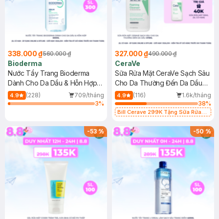
338.000 ₫
327.000 ₫
560.000 ₫
490.000 ₫
Bioderma
CeraVe
Nước Tẩy Trang Bioderma
Sữa Rửa Mặt CeraVe Sạch Sâu
Dành Cho Da Dầu & Hỗn Hợp
Cho Da Thường Đến Da Dầu
500ml
473ml
(228)
709/tháng
(116)
1.6k/tháng
4.9
4.9
3
%
38
%
Bill Cerave 299K Tặng Sữa Rửa
Mặt Cerave 30ml (SL có hạn)
-
53
%
-
50
%