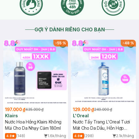
GỢI Ý DÀNH RIÊNG CHO BẠN
-
55
%
-
48
%
197.000 ₫
129.000 ₫
435.000 ₫
249.000 ₫
Klairs
L'Oreal
Nước Hoa Hồng Klairs Không
Nước Tẩy Trang L'Oreal Tươi
Mùi Cho Da Nhạy Cảm 180ml
Mát Cho Da Dầu, Hỗn Hợp
400ml
(148)
1.6k/tháng
(298)
2.1k/tháng
4.8
4.8