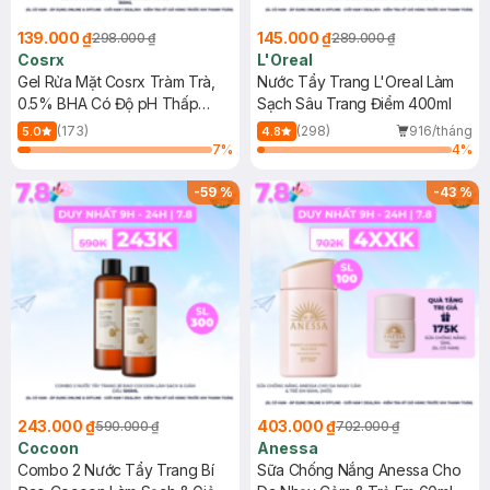
139.000 ₫
145.000 ₫
298.000 ₫
289.000 ₫
Cosrx
L'Oreal
Gel Rửa Mặt Cosrx Tràm Trà,
Nước Tẩy Trang L'Oreal Làm
0.5% BHA Có Độ pH Thấp
Sạch Sâu Trang Điểm 400ml
150ml
(173)
(298)
916/tháng
5.0
4.8
7
%
4
%
-
59
%
-
43
%
243.000 ₫
403.000 ₫
590.000 ₫
702.000 ₫
Cocoon
Anessa
Combo 2 Nước Tẩy Trang Bí
Sữa Chống Nắng Anessa Cho