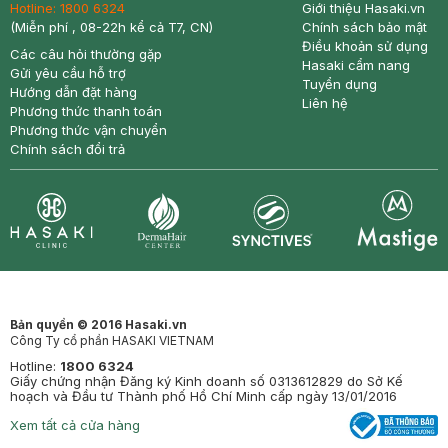
Hotline:
1800 6324
Giới thiệu Hasaki.vn
(Miễn phí , 08-22h kể cả T7, CN)
Chính sách bảo mật
Điều khoản sử dụng
Các câu hỏi thường gặp
Hasaki cẩm nang
Gửi yêu cầu hỗ trợ
Tuyển dụng
Hướng dẫn đặt hàng
Liên hệ
Phương thức thanh toán
Phương thức vận chuyển
Chính sách đổi trả
Synctives
Clinic
Dermahair
Mastige
Bản quyền © 2016 Hasaki.vn
Công Ty cổ phần HASAKI VIETNAM
Hotline:
1800 6324
Giấy chứng nhận Đăng ký Kinh doanh số 0313612829 do Sở Kế
hoạch và Đầu tư Thành phố Hồ Chí Minh cấp ngày 13/01/2016
Xem tất cả cửa hàng