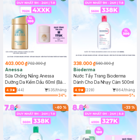
403.000 ₫
338.000 ₫
702.000 ₫
560.000 ₫
Anessa
Bioderma
Sữa Chống Nắng Anessa
Nước Tẩy Trang Bioderma
Dưỡng Da Kiềm Dầu 60ml (Bản
Dành Cho Da Nhạy Cảm 500ml
Mới)
(44)
535/tháng
(228)
864/tháng
4.9
4.9
34
%
5
%
-
40
%
-
33
%