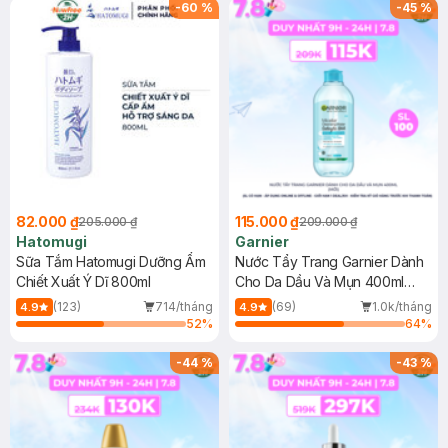
(SL có hạn)
-
60
%
-
45
%
82.000 ₫
115.000 ₫
205.000 ₫
209.000 ₫
Hatomugi
Garnier
Sữa Tắm Hatomugi Dưỡng Ẩm
Nước Tẩy Trang Garnier Dành
Chiết Xuất Ý Dĩ 800ml
Cho Da Dầu Và Mụn 400ml
(Mới)
(123)
714/tháng
(69)
1.0k/tháng
4.9
4.9
52
%
64
%
-
44
%
-
43
%