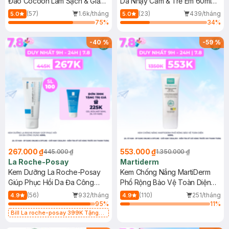
Đao Cocoon Làm Sạch & Giảm
Da Nhạy Cảm & Trẻ Em 60ml
Dầu 500ml
(Mới)
(57)
1.6k/tháng
(23)
439/tháng
5.0
5.0
75
%
34
%
-
40
%
-
59
%
267.000 ₫
553.000 ₫
445.000 ₫
1.350.000 ₫
La Roche-Posay
Martiderm
Kem Dưỡng La Roche-Posay
Kem Chống Nắng MartiDerm
Giúp Phục Hồi Da Đa Công
Phổ Rộng Bảo Vệ Toàn Diện
Dụng 40ml
40ml
(56)
932/tháng
(110)
251/tháng
4.9
4.9
95
%
11
%
Bill La roche-posay 399K Tặng
Gel rửa mặt da dầu nhạy cảm 50ml