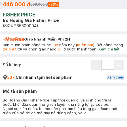
446.000 ₫
699.000 ₫
-
36
%
FISHER PRICE
Bô Hoàng Gia Fisher Price
(SKU:
266300004
)
Giao Nhanh Miễn Phí 2H
Bạn muốn nhận hàng trước
13h
hôm nay (
Miễn phí
). Đặt hàng trong
24 phút
tới và chọn giao hàng
2H
ở bước thanh toán.
Xem chi tiết
Số lượng:
337
Chi nhánh tạm hết sản phẩm
Xem thêm
Mô tả sản phẩm
Bô Hoàng Gia Fisher Price Tập thói quen đi vệ sinh cho trẻ là
bước khởi đầu quan trọng rèn luyện khả năng tự lập của bé.
Ngoài sự kiên nhẫn, ba mẹ còn phải am hiểu từng giai đoạn phát
triển của bé để có thể dạy bé đúng cách, và v