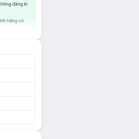
không đăng kí
n tại Việt Nam về
 sóc cho cả Gia
ính hãng có
 các bài thuốc cổ
ẽ nhanh chóng làm
ưng đối với các bà