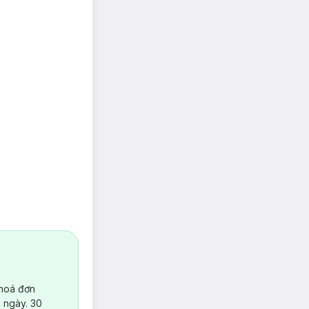
Bé yêu. Với nỗ lực
 hoá đơn
iên
luôn được sử
 ngày. 30
hiên
sử dụng dây