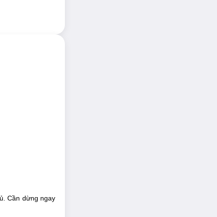
 vào da, đả thông
ngủ. Cần dừng ngay