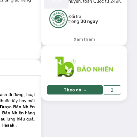
huyện, toàn Quốc từ 249K)
Đổi trả
trong
30 ngày
Xem thêm
Theo dõi
+
2
ách đi đứng, hoạt
thuốc tây hay mất
Dược Bảo Nhiên
g Bảo Nhiên
hàng
đau lưng hiệu quả.
i
Hasaki
.