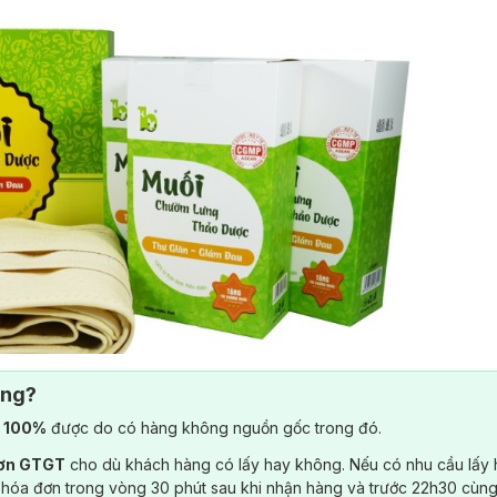
ông?
) 100%
được do có hàng không nguồn gốc trong đó.
 trị liệu và làm đẹp cho mọi người, nhất là Mẹ bầu, Mẹ sau sinh và 
đơn GTGT
cho dù khách hàng có lấy hay không. Nếu có nhu cầu lấy
 sức khỏe và sắc đẹp tại nhà chất lượng, các sản phẩm của
Bảo Nh
 hóa đơn trong vòng 30 phút sau khi nhận hàng và trước 22h30 cùng
g tác dụng phụ, an toàn và hiệu quả cho mọi người. Đồng thời,
Bảo N