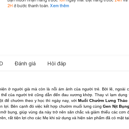
2H
ở bước thanh toán.
Xem thêm
D
Đánh giá
Hỏi đáp
ện ở người già mà còn là nỗi ám ảnh của người trẻ. Bởi lẽ, ngoài c
ư thế của người trẻ cũng dẫn đến đau xương khớp. Thay vì lạm dụng 
hột để chườm theo y học thì ngày nay, với
Muối Chườm Lưng Thảo 
n lợi.
Bên cạnh đó việc kết hợp chườm muối lưng cùng
Gen Nịt Bụn
 mỡ bụng, giúp vùng da này trở nên săn chắc và giảm thiểu các cơn 
trên, rất tiện lợi cho các Mẹ khi sử dụng và
hiện sản phẩm đã có mặt tạ