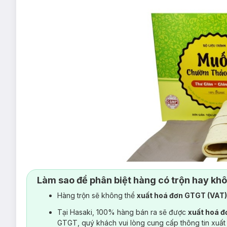
Làm sao để phân biệt hàng có trộn hay kh
Hàng trộn sẽ không thể
xuất hoá đơn GTGT (VAT
Bảo Nhiên
là nhà sản xuất những sản phẩm cổ truyền dùng để
Tại Hasaki, 100% hàng bán ra sẽ được
xuất hoá 
trở thành nhà sản xuất và cung cấp các sản phẩm chăm sóc
GTGT, quý khách vui lòng cung cấp thông tin xuất
dụng nguyên liệu thiên nhiên, không sử dụng hóa chất, khôn