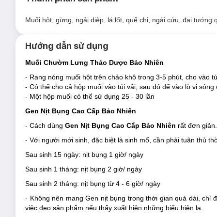
Muối hột, gừng, ngải diệp, lá lốt, quế chi, ngải cứu, đại tướng 
Hướng dẫn sử dụng
Muối Chườm Lưng Thảo Dược Bảo Nhiên
- Rang nóng muối hột trên chảo khô trong 3-5 phút, cho vào t
- Có thể cho cả hộp muối vào túi vải, sau đó để vào lò vi són
- Một hộp muối có thể sử dụng 25 - 30 lần
Gen Nịt Bụng Cao Cấp Bảo Nhiên
Muối Chườm Lưng Thảo Dược Bảo Nhiên
có các công dụn
- Cách dùng
Gen Nịt Bụng Cao Cấp Bảo Nhiên
rất đơn giản
- Giảm đau nhanh các cơn đau căng cơ, xương khớp nhờ tác d
- Với người mới sinh, đặc biệt là sinh mổ, cần phải tuân thủ th
kinh mạch
Sau sinh 15 ngày: nịt bụng 1 giờ/ ngày
- Hỗ trợ giảm đau lưng cho các bà mẹ sau sinh nhờ đả thông 
Sau sinh 1 tháng: nịt bụng 2 giờ/ ngày
- Giảm đau bụng cho phụ nữ trong thời kì kinh nguyệt mà khôn
Sau sinh 2 tháng: nịt bụng từ 4 - 6 giờ/ ngày
- Không nên mang Gen nịt bụng trong thời gian quá dài, chỉ 
việc đeo sản phẩm nếu thấy xuất hiện những biểu hiện lạ.