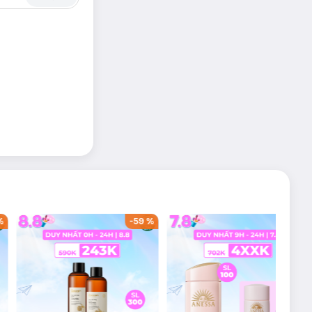
au sinh. Đặc biệt
, dễ chịu nhất cho
eo nguyên tắc sau
%
-
59
%
-
60
%