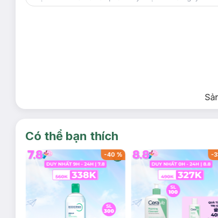
săn chắc vòng eo. Ngoài ra, sử dụng
Gen Nịt Bụng
còn có tá
hơn nữa, trên khắp sản phẩm có vô số lỗ thoáng khí li ti cù
người sử dụng. Sau khi chườm muối nóng, đối với phụ nữa sau 
đây:
- Sau sinh 15 ngày: chỉ nên nịt 1 giờ/ ngày
- Sau sinh 1 tháng: nịt bụng 2 giờ/ ngày
- Sau sinh 2 tháng: nịt bụng từ 4h – 6h/ ngày
Sả
Lưu ý:
- Không sử dụng cho Mẹ Bầu
- Sản phẩm chỉ dùng ngoài da
Có thể bạn thích
- Sử dụng càng sớm, hiệu quả càng cao
-
53
%
-
53
%
-
- Kết quả mang lại nhanh hay chậm tùy thuộc vào liệu trình s
Bảo quản:
Bảo quản ở nơi khô ráo, tránh ánh nắng mặt trời trực tiếp.
Bộ sản phẩm bao gồm:
- 3 hộp Muối Chườm Lưng Thảo Dược 850g