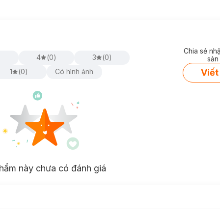
Chia sẻ nh
)
4
(
0
)
3
(
0
)
sản
Viết
1
(
0
)
Có hình ảnh
hẩm này chưa có đánh giá
tiện dụng và thông minh nhằm giúp định hình vòng bụng, tiêu tan lượn