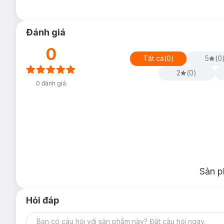
Đánh giá
0
Tất cả
(
0
)
5
(
0
2
(
0
)
0
đánh giá
Sản p
Hỏi đáp
Gen Nịt Bụng Cao Cấp Bảo Nhiên
là sản phẩm với thiết kệ 