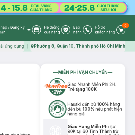
0
nhập
/
Đăng ký
Hệ thống
Bảo
Hỗ trợ
User Icon
Store Icon
Warranty Icon
Phone Icon
Cart I
oản
cửa hàng
hành
khách hàng
ải ứng dụng
Phường 8, Quận 10, Thành phố Hồ Chí Minh
Map icon
MIỄN PHÍ VẬN CHUYỂN
Giao Nhanh Miễn Phí 2H.
Trễ tặng 100K
Hasaki đền bù
100%
hãng
đền bù
100%
nếu phát hiện
hàng giả
Giao Hàng Miễn Phí
(từ
90K tại 60 Tỉnh Thành trừ
chọn giao hàng