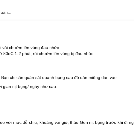
quân...
úi vải chườm lên vùng đau nhức
g ở 80oC 1-2 phút, rồi chườm lên vùng bị đau nhức.
g sau:
. Bạn chỉ cần quấn sát quanh bụng sau đó dán miếng dán vào.
ụng nhiệt của muối rang nóng giúp các dưỡng chất từ thảo dược thấm
ời gian nịt bụng/ ngày như sau:
huyệt đạo
g lo tác dụng phụ.
đeo với mức dễ chịu, khoảng vài giờ, tháo Gen nịt bụng trước khi đi 