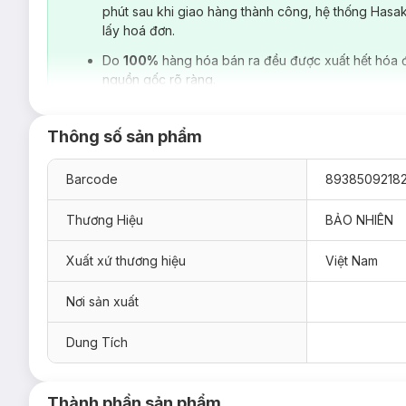
phút sau khi giao hàng thành công, hệ thống Hasa
chuyền khép kín hiện đại để sản xuất sản phẩm tại các nhà 
lấy hoá đơn.
sản xuất các sản phẩm dành cho Mẹ bầu, Mẹ sau sinh. Do v
đình.
Do
100%
hàng hóa bán ra đều được xuất hết hóa 
Muối Chườm Lưng Thảo Dược Bảo Nhiên
có thành phần
nguồn gốc rõ ràng.
truyền. Nhờ có sự kết hợp của muối hột và các loại thảo dư
xoa dịu cơn đau xương khớp. Ngoài ra, một số thành phần t
mẹ sau sinh và lưu thống máu huyết cho các chị em đến kỳ ki
Thông số sản phẩm
Barcode
8938509218
Thương Hiệu
BẢO NHIÊN
Xuất xứ thương hiệu
Việt Nam
Nơi sản xuất
Dung Tích
Thành phần sản phẩm