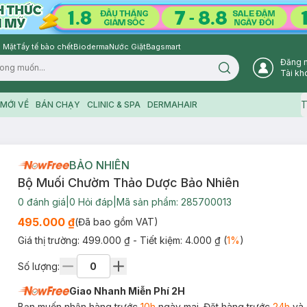
 Mặt
Tẩy tế bào chết
Bioderma
Nước Giặt
Bagsmart
Đăng 
Search icon
Tài kh
T
MỚI VỀ
BÁN CHẠY
CLINIC & SPA
DERMAHAIR
BẢO NHIÊN
Bộ Muối Chườm Thảo Dược Bảo Nhiên
0
đánh giá
|
0
Hỏi đáp
|
Mã sản phẩm:
285700013
495.000 ₫
(Đã bao gồm VAT)
Giá thị trường:
499.000 ₫
- Tiết kiệm:
4.000 ₫
(
1
%
)
Số lượng:
Giao Nhanh Miễn Phí 2H
Bạn muốn nhận hàng trước
10h
ngày mai. Đặt hàng trước
24h
và 