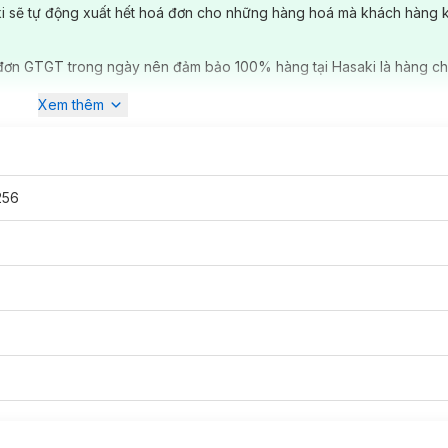
ki sẽ tự động xuất hết hoá đơn cho những hàng hoá mà khách hàng 
máy được công nhận đạt tiêu chuẩn CGMP - Asean của Bộ y tế đầu tiê
ậy, Mẹ có thể an tâm khi lựa chọn thương hiệu
Bảo Nhiên để chăm
đơn GTGT trong ngày nên đảm bảo 100% hàng tại Hasaki là hàng ch
 bao gồm muối hột và 6 thảo dược thiên nhiên được sử dụng trong
Xem thêm
ợc như Gừng, Ngải Diệp, Lá Lốt, Quế Chi, Ngải Cứu, Đại Tường Quân s
rong
Muối Chườm Lưng Thảo Dược Bảo Nhiên
còn giúp giảm đau l
nh nguyệt.
256