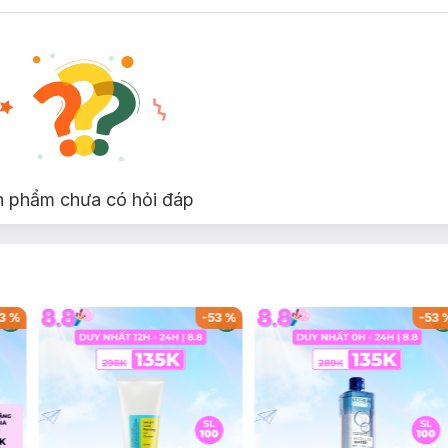
c dụng nâng đỡ vùng lưng khi cho Con bú, giảm đau lưng cho Phụ nữ s
ng chất liệu mềm mại, co giãn tốt sẽ giúp tạo cảm giác thông thoáng
sinh, đặc biệt là sinh mổ thì việc sử dụng
Gen Nịt Bụng
phải tuân th
n phẩm chưa có hỏi đáp
59
%
-
36
%
-
40
ử dụng và cơ địa từng người