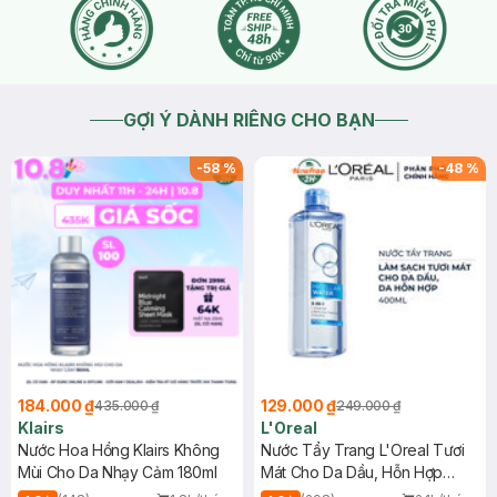
GỢI Ý DÀNH RIÊNG CHO BẠN
-
58
%
-
48
%
184.000 ₫
129.000 ₫
435.000 ₫
249.000 ₫
Klairs
L'Oreal
Nước Hoa Hồng Klairs Không
Nước Tẩy Trang L'Oreal Tươi
Mùi Cho Da Nhạy Cảm 180ml
Mát Cho Da Dầu, Hỗn Hợp
400ml