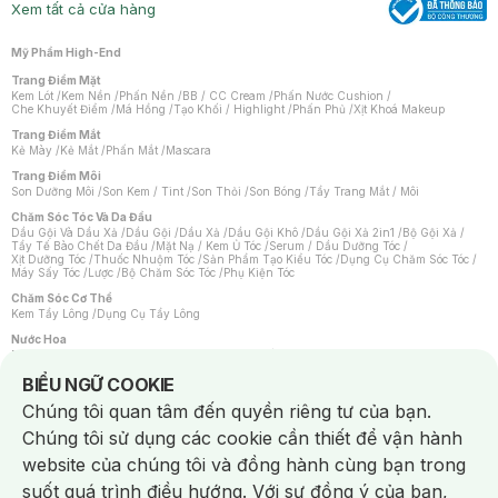
Xem tất cả cửa hàng
Mỹ Phẩm High-End
Trang Điểm Mặt
Kem Lót
/
Kem Nền
/
Phấn Nền
/
BB / CC Cream
/
Phấn Nước Cushion
/
Che Khuyết Điểm
/
Má Hồng
/
Tạo Khối / Highlight
/
Phấn Phủ
/
Xịt Khoá Makeup
Trang Điểm Mắt
Kẻ Mày
/
Kẻ Mắt
/
Phấn Mắt
/
Mascara
Trang Điểm Môi
Son Dưỡng Môi
/
Son Kem / Tint
/
Son Thỏi
/
Son Bóng
/
Tẩy Trang Mắt / Môi
Chăm Sóc Tóc Và Da Đầu
Dầu Gội Và Dầu Xả
/
Dầu Gội
/
Dầu Xả
/
Dầu Gội Khô
/
Dầu Gội Xả 2in1
/
Bộ Gội Xả
/
Tẩy Tế Bào Chết Da Đầu
/
Mặt Nạ / Kem Ủ Tóc
/
Serum / Dầu Dưỡng Tóc
/
Xịt Dưỡng Tóc
/
Thuốc Nhuộm Tóc
/
Sản Phẩm Tạo Kiểu Tóc
/
Dụng Cụ Chăm Sóc Tóc
/
Máy Sấy Tóc
/
Lược
/
Bộ Chăm Sóc Tóc
/
Phụ Kiện Tóc
Chăm Sóc Cơ Thể
Kem Tẩy Lông
/
Dụng Cụ Tẩy Lông
Nước Hoa
Nước Hoa Nữ
/
Nước Hoa Nam
/
Nước Hoa Cao Cấp
/
Xịt Thơm Toàn Thân
/
Nước Hoa Vùng Kín
Notice about cookies usage
BIỂU NGỮ COOKIE
Chăm Sóc Cá Nhân
Chúng tôi quan tâm đến quyền riêng tư của bạn.
Chống Muỗi
/
Khẩu Trang
/
Máy Massage
/
Mặt Nạ Xông Hơi
/
Nước Rửa Tay
/
Sản Phẩm Chăm Sóc Khác
/
Bàn Chải Đánh Răng
/
Bàn Chải Điện
/
Chúng tôi sử dụng các cookie cần thiết để vận hành
Hỗ Trợ Trắng Răng
/
Kem Đánh Răng
/
Máy Tăm Nước
/
Nước Súc Miệng
/
Tăm / Chỉ Nha Khoa
/
Xịt Thơm Miệng
/
Dung Dịch Vệ Sinh
/
Dưỡng Vùng Kín
/
website của chúng tôi và đồng hành cùng bạn trong
Khăn Ướt Vệ Sinh Vùng Kín
/
Băng Vệ Sinh
/
Tampon
/
Bọt Cạo Râu
/
Dao Cạo Râu
/
Máy Cạo Râu
suốt quá trình điều hướng. Với sự đồng ý của bạn,