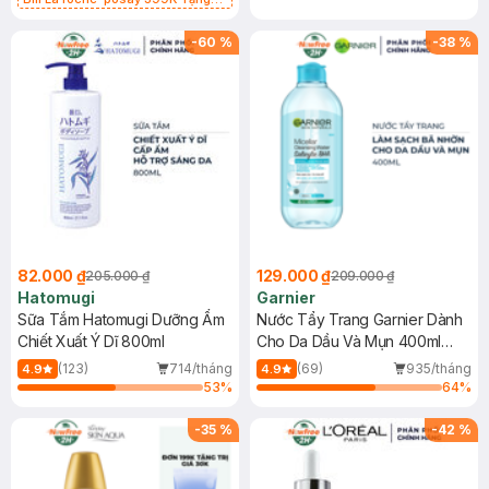
Gel rửa mặt da dầu nhạy cảm 50ml
(SL có hạn)
-
60
%
-
38
%
82.000 ₫
129.000 ₫
205.000 ₫
209.000 ₫
Hatomugi
Garnier
Sữa Tắm Hatomugi Dưỡng Ẩm
Nước Tẩy Trang Garnier Dành
Chiết Xuất Ý Dĩ 800ml
Cho Da Dầu Và Mụn 400ml
(Mới)
(123)
714/tháng
(69)
935/tháng
4.9
4.9
53
%
64
%
-
35
%
-
42
%