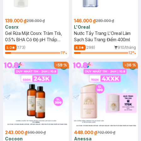
139.000 ₫
146.000 ₫
298.000 ₫
289.000 ₫
Cosrx
L'Oreal
Gel Rửa Mặt Cosrx Tràm Trà,
Nước Tẩy Trang L'Oreal Làm
0.5% BHA Có Độ pH Thấp
Sạch Sâu Trang Điểm 400ml
150ml
(173)
(298)
910/tháng
5.0
4.8
11
%
12
%
-
59
%
-
36
%
243.000 ₫
448.000 ₫
590.000 ₫
702.000 ₫
Cocoon
Anessa