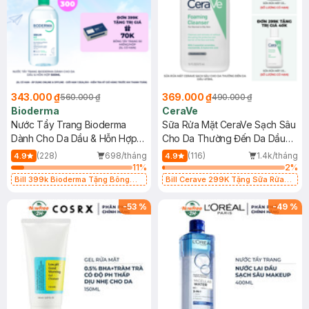
343.000 ₫
369.000 ₫
560.000 ₫
490.000 ₫
Bioderma
CeraVe
Nước Tẩy Trang Bioderma
Sữa Rửa Mặt CeraVe Sạch Sâu
Dành Cho Da Dầu & Hỗn Hợp
Cho Da Thường Đến Da Dầu
500ml
473ml
(228)
698/tháng
(116)
1.4k/tháng
4.9
4.9
11
%
2
%
Bill 399k Bioderma Tặng Bông
Bill Cerave 299K Tặng Sữa Rửa
Tẩy Trang Hộp 50 Miếng (SL có
Mặt Cerave 30ml (SL có hạn)
hạn)
-
53
%
-
49
%