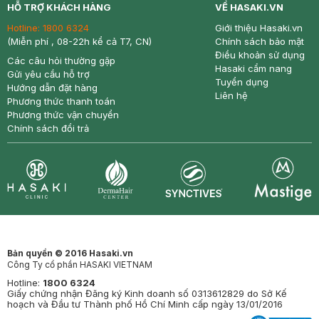
HỖ TRỢ KHÁCH HÀNG
VỀ HASAKI.VN
Hotline:
1800 6324
Giới thiệu Hasaki.vn
(Miễn phí , 08-22h kể cả T7, CN)
Chính sách bảo mật
Điều khoản sử dụng
Các câu hỏi thường gặp
Hasaki cẩm nang
Gửi yêu cầu hỗ trợ
Tuyển dụng
Hướng dẫn đặt hàng
Liên hệ
Phương thức thanh toán
Phương thức vận chuyển
Chính sách đổi trả
Synctives
Clinic
Dermahair
Mastige
Bản quyền © 2016 Hasaki.vn
Công Ty cổ phần HASAKI VIETNAM
Hotline:
1800 6324
Giấy chứng nhận Đăng ký Kinh doanh số 0313612829 do Sở Kế
hoạch và Đầu tư Thành phố Hồ Chí Minh cấp ngày 13/01/2016