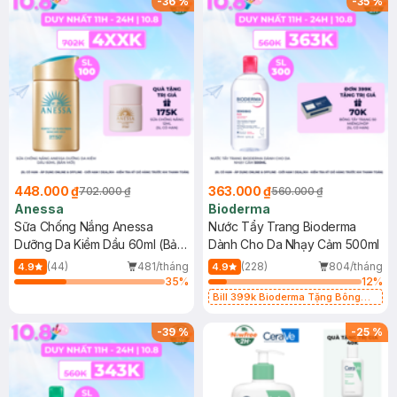
-
36
%
-
35
%
448.000 ₫
363.000 ₫
702.000 ₫
560.000 ₫
Anessa
Bioderma
Sữa Chống Nắng Anessa
Nước Tẩy Trang Bioderma
Dưỡng Da Kiềm Dầu 60ml (Bản
Dành Cho Da Nhạy Cảm 500ml
Mới)
(44)
481/tháng
(228)
804/tháng
4.9
4.9
35
%
12
%
Bill 399k Bioderma Tặng Bông
Tẩy Trang Hộp 50 Miếng (SL có
hạn)
-
39
%
-
25
%