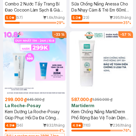
Combo 2 Nước Tẩy Trang Bí
Sữa Chống Nắng Anessa Cho
Đao Cocoon Làm Sạch & Giảm
Da Nhạy Cảm & Trẻ Em 60ml
Dầu 500ml
(Mới)
(57)
1.6k/tháng
(23)
395/tháng
5.0
5.0
29
%
35
%
-
33
%
-
57
%
299.000 ₫
587.000 ₫
445.000 ₫
1.350.000 ₫
La Roche-Posay
Martiderm
Kem Dưỡng La Roche-Posay
Kem Chống Nắng MartiDerm
Giúp Phục Hồi Da Đa Công
Phổ Rộng Bảo Vệ Toàn Diện
Dụng 40ml
40ml
(56)
832/tháng
(110)
236/tháng
4.9
4.9
4
%
76
%
Bill La roche-posay 399K Tặng