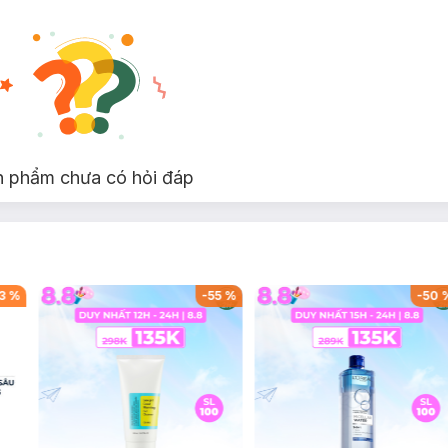
n phẩm chưa có hỏi đáp
3
%
-
55
%
-
50