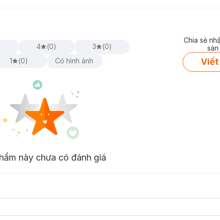
Chia sẻ nh
)
4
(
0
)
3
(
0
)
sản
Viết
1
(
0
)
Có hình ảnh
hẩm này chưa có đánh giá