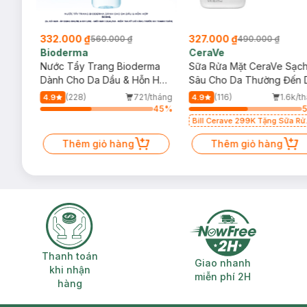
332.000 ₫
327.000 ₫
560.000 ₫
490.000 ₫
Bioderma
CeraVe
rma
Nước Tẩy Trang Bioderma
Sữa Rửa Mặt CeraVe Sạc
m
Dành Cho Da Dầu & Hỗn Hợp
Sâu Cho Da Thường Đến 
500ml
Dầu 473ml
/tháng
(228)
721/tháng
(116)
1.6k/t
4.9
4.9
71
%
45
%
Bill Cerave 299K Tặng Sữa Rử
Mặt Cerave 30ml (SL có hạn)
Thêm giỏ hàng
Thêm giỏ hàng
Thanh toán khi nhận hàng
Giao nhanh miễ
Thanh toán
Giao nhanh
khi nhận
miễn phí 2H
hàng