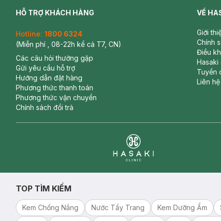
HỖ TRỢ KHÁCH HÀNG
VỀ HA
Giới th
Hotline:
1800 6324
Chính 
(Miễn phí , 08-22h kể cả T7, CN)
Điều k
Các câu hỏi thường gặp
Hasaki
Gửi yêu cầu hỗ trợ
Tuyển 
Hướng dẫn đặt hàng
Liên hệ
Phương thức thanh toán
Phương thức vận chuyển
Chính sách đổi trả
Clinic
TOP TÌM KIẾM
Kem Chống Nắng
Nước Tẩy Trang
Kem Dưỡng Ẩm