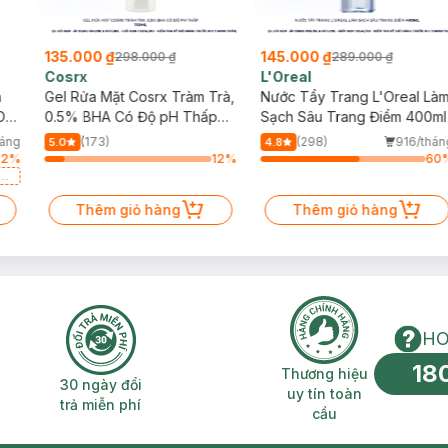
135.000 ₫
145.000 ₫
298.000 ₫
289.000 ₫
Cosrx
L'Oreal
h
Gel Rửa Mặt Cosrx Tràm Trà,
Nước Tẩy Trang L'Oreal Là
Da
0.5% BHA Có Độ pH Thấp
Sạch Sâu Trang Điểm 400ml
150ml
háng
(173)
(298)
916/thán
5.0
4.8
52
%
12
%
60
a
Thêm giỏ hàng
Thêm giỏ hàng
HO
18
n phí 2H
30 ngày đổi trả miễn phí
Thương hiệu uy 
Thương hiệu
30 ngày đổi
uy tín toàn
trả miễn phí
cầu