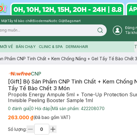
 Mặt
Tẩy tế bào chết
Bioderma
Nước Giặt
Bagsmart
Đăng 
Search icon
Tài kh
T
MỚI VỀ
BÁN CHẠY
CLINIC & SPA
DERMAHAIR
Sản Phẩm CNP Tinh Chất + Kem Chống Nắng + Gel Tẩy Tế Bào Chết 
CNP
[Gift] Bộ Sản Phẩm CNP Tinh Chất + Kem Chống 
Tẩy Tế Bào Chết 3 Món
Propolis Energy Ampule 5ml + Tone-Up Protection Su
Invisible Peeling Booster Sample 1ml
0
đánh giá
|
0
Hỏi đáp
|
Mã sản phẩm:
422208070
263.000 ₫
(Đã bao gồm VAT)
Số lượng: