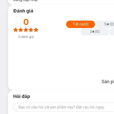
Đánh giá
0
Tất cả
(
0
)
5
(
0
2
(
0
)
0
đánh giá
Sản p
Hỏi đáp