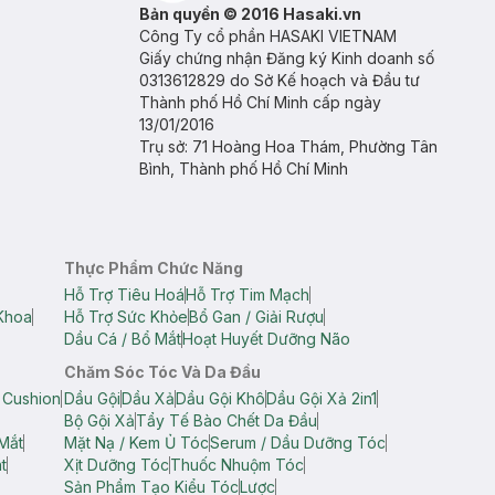
Bản quyền © 2016 Hasaki.vn
Công Ty cổ phần HASAKI VIETNAM
Giấy chứng nhận Đăng ký Kinh doanh số
0313612829 do Sở Kế hoạch và Đầu tư
Thành phố Hồ Chí Minh cấp ngày
13/01/2016
Trụ sở: 71 Hoàng Hoa Thám, Phường Tân
Bình, Thành phố Hồ Chí Minh
Thực Phẩm Chức Năng
Hỗ Trợ Tiêu Hoá
Hỗ Trợ Tim Mạch
Khoa
Hỗ Trợ Sức Khỏe
Bổ Gan / Giải Rượu
Dầu Cá / Bổ Mắt
Hoạt Huyết Dưỡng Não
Chăm Sóc Tóc Và Da Đầu
 Cushion
Dầu Gội
Dầu Xả
Dầu Gội Khô
Dầu Gội Xả 2in1
Bộ Gội Xả
Tẩy Tế Bào Chết Da Đầu
Mắt
Mặt Nạ / Kem Ủ Tóc
Serum / Dầu Dưỡng Tóc
t
Xịt Dưỡng Tóc
Thuốc Nhuộm Tóc
Sản Phẩm Tạo Kiểu Tóc
Lược