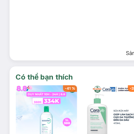
Sả
Có thể bạn thích
-
41
%
-
41
%
-
3