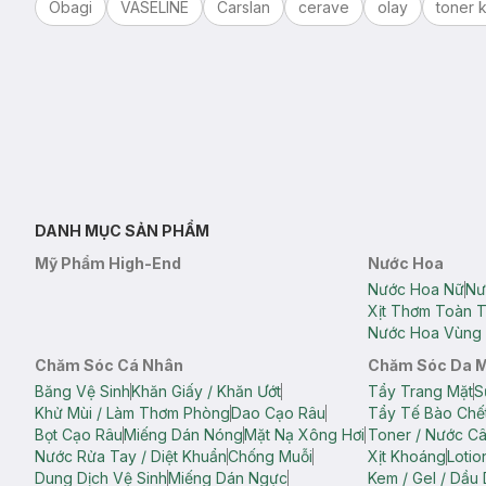
Obagi
VASELINE
Carslan
cerave
olay
toner k
DANH MỤC SẢN PHẨM
Mỹ Phẩm High-End
Nước Hoa
Nước Hoa Nữ
Nư
Xịt Thơm Toàn 
Nước Hoa Vùng 
Chăm Sóc Cá Nhân
Chăm Sóc Da 
Băng Vệ Sinh
Khăn Giấy / Khăn Ướt
Tẩy Trang Mặt
S
Khử Mùi / Làm Thơm Phòng
Dao Cạo Râu
Tẩy Tế Bào Chế
Bọt Cạo Râu
Miếng Dán Nóng
Mặt Nạ Xông Hơi
Toner / Nước C
Nước Rửa Tay / Diệt Khuẩn
Chống Muỗi
Xịt Khoáng
Lotio
Dung Dịch Vệ Sinh
Miếng Dán Ngực
Kem / Gel / Dầu