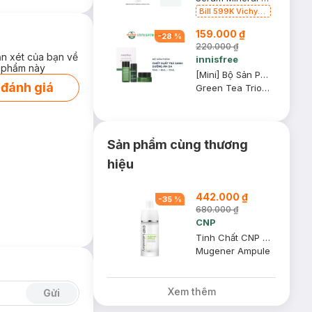
Bill 599K Vichy
tặng Ly thủy tinh
159.000 ₫
trị giá 200K (SL
-
28
%
có hạn)
220.000 ₫
ận xét của bạn về
innisfree
 phẩm này
[Mini] Bộ Sản Phẩm Innisfree Dưỡng Ẩm Da Từ Trà Xanh 3 Món
 đánh giá
Green Tea Trio Kit
Sản phẩm cùng thương
hiệu
442.000 ₫
-
35
%
680.000 ₫
CNP
Tinh Chất CNP Laboratory Giảm Sưng Viêm Và Mẩn Đỏ 15ml
Mugener Ampule
Xem thêm
Gửi