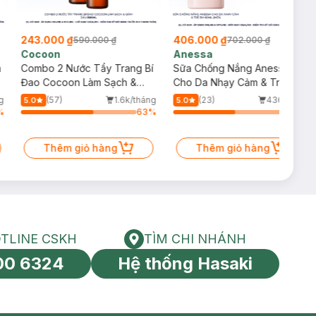
243.000 ₫
406.000 ₫
590.000 ₫
702.000 ₫
Cocoon
Anessa
m
Combo 2 Nước Tẩy Trang Bí
Sữa Chống Nắng Anessa
Đao Cocoon Làm Sạch &
Cho Da Nhạy Cảm & Trẻ Em
Giảm Dầu 500ml
60ml (Mới)
g
(57)
1.6k/tháng
(23)
436/tháng
5.0
5.0
%
63
%
53
%
Thêm giỏ hàng
Thêm giỏ hàng
TLINE CSKH
TÌM CHI NHÁNH
HOTLINE CSKH
Tìm chi nhánh
00 6324
Hệ thống Hasaki
tín toàn cầu