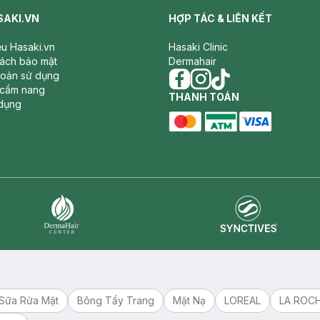
SAKI.VN
HỢP TÁC & LIÊN KẾT
iệu Hasaki.vn
Hasaki Clinic
sách bảo mật
Dermahair
hoản sử dụng
 cẩm nang
facebook
THANH TOÁN
instagram
tiktok
dụng
master card
ATM card
visa card
Synctives
Dermahair
Sữa Rửa Mặt
Bông Tẩy Trang
Mặt Nạ
LOREAL
LA ROC