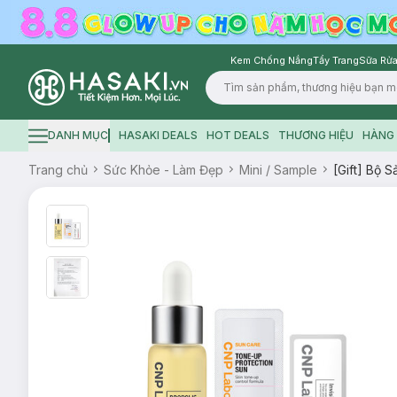
Kem Chống Nắng
Tẩy Trang
Sữa Rửa
Logo
DANH MỤC
HASAKI DEALS
HOT DEALS
THƯƠNG HIỆU
HÀNG 
Hamburger icon
Trang chủ
Sức Khỏe - Làm Đẹp
Mini / Sample
[Gift] Bộ 