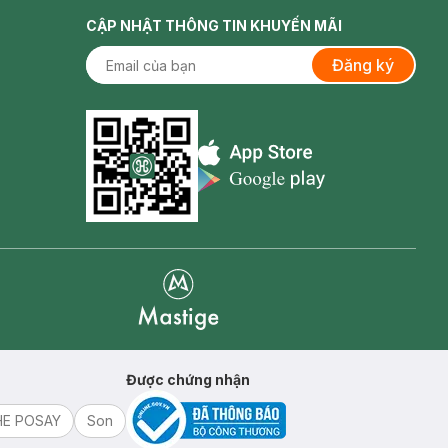
CẬP NHẬT THÔNG TIN KHUYẾN MÃI
Đăng ký
Appstore icon
Goolge Play icon
Mastige
Được chứng nhận
HE POSAY
Son