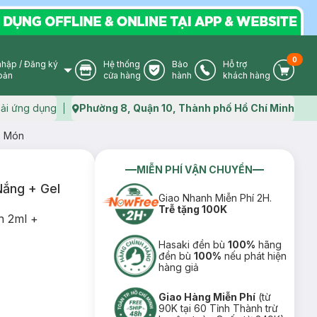
0
nhập
/
Đăng ký
Hệ thống
Bảo
Hỗ trợ
User Icon
Store Icon
Warranty Icon
Phone Icon
Cart I
oản
cửa hàng
hành
khách hàng
ải ứng dụng
Phường 8, Quận 10, Thành phố Hồ Chí Minh
Map icon
3 Món
MIỄN PHÍ VẬN CHUYỂN
Nắng + Gel
Giao Nhanh Miễn Phí 2H.
Trễ tặng 100K
n 2ml +
Hasaki đền bù
100%
hãng
đền bù
100%
nếu phát hiện
hàng giả
Giao Hàng Miễn Phí
(từ
90K tại 60 Tỉnh Thành trừ