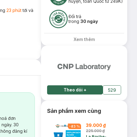
huyện, toàn Quốc từ 249K)
rong
23 phút
tới và
Đổi trả
trong
30 ngày
Xem thêm
Theo dõi
+
529
Sản phẩm xem cùng
 hoá đơn
 ngày. 30
39.000 ₫
-
83
%
không đăng kí
225.000 ₫
La Roche-