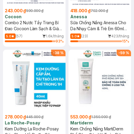
243.000 ₫
418.000 ₫
590.000 ₫
702.000 ₫
Cocoon
Anessa
Combo 2 Nước Tẩy Trang Bí
Sữa Chống Nắng Anessa Cho
Đao Cocoon Làm Sạch & Giảm
Da Nhạy Cảm & Trẻ Em 60ml
Dầu 500ml
(Mới)
(57)
1.6k/tháng
(23)
423/tháng
5.0
5.0
93
%
15
%
-
38
%
-
59
%
278.000 ₫
553.000 ₫
445.000 ₫
1.350.000 ₫
La Roche-Posay
Martiderm
Kem Dưỡng La Roche-Posay
Kem Chống Nắng MartiDerm