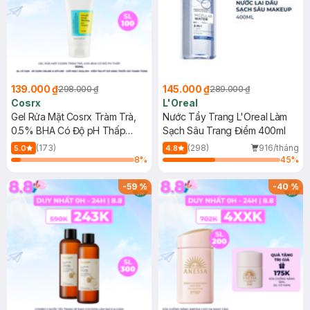
139.000 ₫
145.000 ₫
298.000 ₫
289.000 ₫
Cosrx
L'Oreal
Gel Rửa Mặt Cosrx Tràm Trà,
Nước Tẩy Trang L'Oreal Làm
0.5% BHA Có Độ pH Thấp
Sạch Sâu Trang Điểm 400ml
150ml
(173)
(298)
916/tháng
5.0
4.8
8
%
45
%
-
59
%
-
40
%