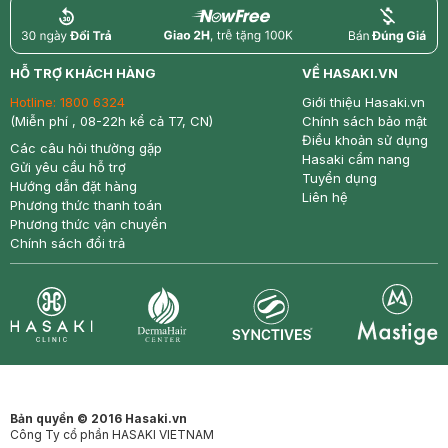
return
nowfree
price
HỖ TRỢ KHÁCH HÀNG
VỀ HASAKI.VN
Hotline:
1800 6324
Giới thiệu Hasaki.vn
(Miễn phí , 08-22h kể cả T7, CN)
Chính sách bảo mật
Điều khoản sử dụng
Các câu hỏi thường gặp
Hasaki cẩm nang
Gửi yêu cầu hỗ trợ
Tuyển dụng
Hướng dẫn đặt hàng
Liên hệ
Phương thức thanh toán
Phương thức vận chuyển
Chính sách đổi trả
Synctives
Clinic
Dermahair
Mastige
Bản quyền © 2016 Hasaki.vn
Công Ty cổ phần HASAKI VIETNAM