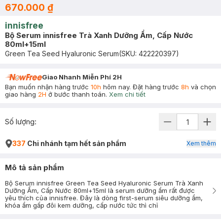
670.000 ₫
innisfree
Bộ Serum innisfree Trà Xanh Dưỡng Ẩm, Cấp Nước
80ml+15ml
Green Tea Seed Hyaluronic Serum
(SKU:
422220397
)
Giao Nhanh Miễn Phí 2H
Bạn muốn nhận hàng trước
10h
hôm nay. Đặt hàng trước
8h
và chọn
giao hàng
2H
ở bước thanh toán.
Xem chi tiết
Số lượng:
337
Chi nhánh tạm hết sản phẩm
Xem thêm
Mô tả sản phẩm
Bộ Serum innisfree Green Tea Seed Hyaluronic Serum Trà Xanh
Dưỡng Ẩm, Cấp Nước 80ml+15ml là serum dưỡng ẩm rất được
yêu thích của innisfree. Đây là dòng first-serum siêu dưỡng ẩm,
khóa ẩm gấp đôi kem dưỡng, cấp nước tức thì chỉ