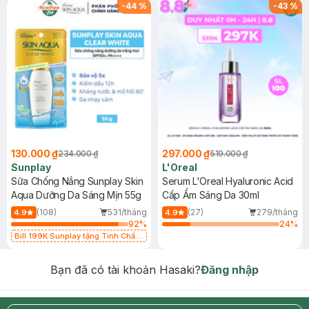
-
44
%
-
43
%
130.000 ₫
297.000 ₫
234.000 ₫
519.000 ₫
Sunplay
L'Oreal
Sữa Chống Nắng Sunplay Skin
Serum L'Oreal Hyaluronic Acid
Aqua Dưỡng Da Sáng Mịn 55g
Cấp Ẩm Sáng Da 30ml
(108)
531/tháng
(27)
279/tháng
4.9
4.9
92
%
24
%
Bill 199K Sunplay tặng Tinh Chất
Chống Nắng 7g trị giá 30K (SL có
hạn)
Bạn đã có tài khoản Hasaki?
Đăng nhập