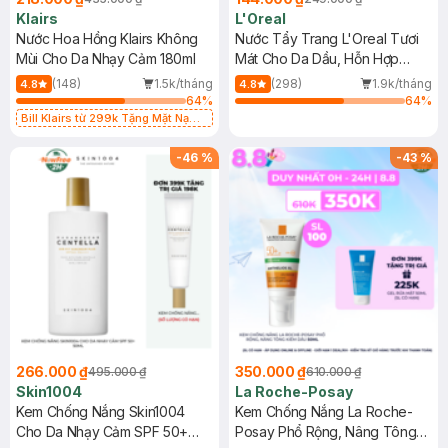
Klairs
L'Oreal
Nước Hoa Hồng Klairs Không
Nước Tẩy Trang L'Oreal Tươi
Mùi Cho Da Nhạy Cảm 180ml
Mát Cho Da Dầu, Hỗn Hợp
400ml
(148)
1.5k/tháng
(298)
1.9k/tháng
4.8
4.8
64
%
64
%
Bill Klairs từ 299k Tặng Mặt Nạ
Làm Dịu Da & Kiểm Soát Dầu Nhờn
25ml (SL Có Hạn)
-
46
%
-
43
%
266.000 ₫
350.000 ₫
495.000 ₫
610.000 ₫
Skin1004
La Roche-Posay
Kem Chống Nắng Skin1004
Kem Chống Nắng La Roche-
Cho Da Nhạy Cảm SPF 50+
Posay Phổ Rộng, Nâng Tông