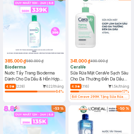
385.000 ₫
341.000 ₫
560.000 ₫
490.000 ₫
Bioderma
CeraVe
Nước Tẩy Trang Bioderma
Sữa Rửa Mặt CeraVe Sạch Sâu
Dành Cho Da Dầu & Hỗn Hợp
Cho Da Thường Đến Da Dầu
500ml
473ml
(228)
622/tháng
(116)
1.5k/tháng
4.9
4.9
64
%
17
%
Bill Cerave 299K Tặng Sữa Rửa
Mặt Cerave 30ml (SL có hạn)
-
53
%
-
50
%