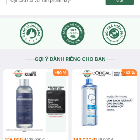
GỢI Ý DÀNH RIÊNG CHO BẠN
-
50
%
-
42
%
218.000 ₫
144.000 ₫
435.000 ₫
249.000 ₫