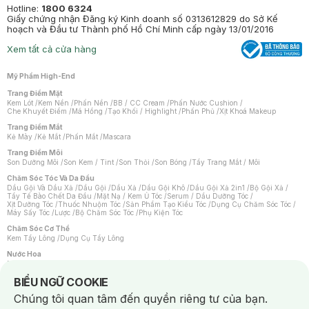
Hotline:
1800 6324
Giấy chứng nhận Đăng ký Kinh doanh số 0313612829 do Sở Kế
hoạch và Đầu tư Thành phố Hồ Chí Minh cấp ngày 13/01/2016
Xem tất cả cửa hàng
Mỹ Phẩm High-End
Trang Điểm Mặt
Kem Lót
/
Kem Nền
/
Phấn Nền
/
BB / CC Cream
/
Phấn Nước Cushion
/
Che Khuyết Điểm
/
Má Hồng
/
Tạo Khối / Highlight
/
Phấn Phủ
/
Xịt Khoá Makeup
Trang Điểm Mắt
Kẻ Mày
/
Kẻ Mắt
/
Phấn Mắt
/
Mascara
Trang Điểm Môi
Son Dưỡng Môi
/
Son Kem / Tint
/
Son Thỏi
/
Son Bóng
/
Tẩy Trang Mắt / Môi
Chăm Sóc Tóc Và Da Đầu
Dầu Gội Và Dầu Xả
/
Dầu Gội
/
Dầu Xả
/
Dầu Gội Khô
/
Dầu Gội Xả 2in1
/
Bộ Gội Xả
/
Tẩy Tế Bào Chết Da Đầu
/
Mặt Nạ / Kem Ủ Tóc
/
Serum / Dầu Dưỡng Tóc
/
Xịt Dưỡng Tóc
/
Thuốc Nhuộm Tóc
/
Sản Phẩm Tạo Kiểu Tóc
/
Dụng Cụ Chăm Sóc Tóc
/
Máy Sấy Tóc
/
Lược
/
Bộ Chăm Sóc Tóc
/
Phụ Kiện Tóc
Chăm Sóc Cơ Thể
Kem Tẩy Lông
/
Dụng Cụ Tẩy Lông
Nước Hoa
Nước Hoa Nữ
/
Nước Hoa Nam
/
Nước Hoa Cao Cấp
/
Xịt Thơm Toàn Thân
/
Nước Hoa Vùng Kín
Notice about cookies usage
BIỂU NGỮ COOKIE
Chăm Sóc Cá Nhân
Chúng tôi quan tâm đến quyền riêng tư của bạn.
Chống Muỗi
/
Khẩu Trang
/
Máy Massage
/
Mặt Nạ Xông Hơi
/
Nước Rửa Tay
/
Sản Phẩm Chăm Sóc Khác
/
Bàn Chải Đánh Răng
/
Bàn Chải Điện
/