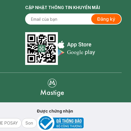
CẬP NHẬT THÔNG TIN KHUYẾN MÃI
Đăng ký
Appstore icon
Goolge Play icon
Mastige
Được chứng nhận
HE POSAY
Son