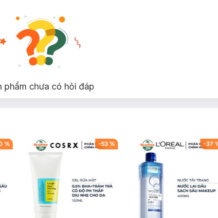
n phẩm chưa có hỏi đáp
0
%
-
53
%
-
37