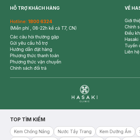
HỖ TRỢ KHÁCH HÀNG
VỀ HA
Giới th
Hotline:
1800 6324
Chính 
(Miễn phí , 08-22h kể cả T7, CN)
Điều k
Các câu hỏi thường gặp
Hasaki
Gửi yêu cầu hỗ trợ
Tuyển 
Hướng dẫn đặt hàng
Liên hệ
Phương thức thanh toán
Phương thức vận chuyển
Chính sách đổi trả
Clinic
TOP TÌM KIẾM
Kem Chống Nắng
Nước Tẩy Trang
Kem Dưỡng Ẩm