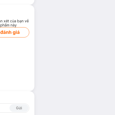
ận xét của bạn về
 phẩm này
 đánh giá
Gửi