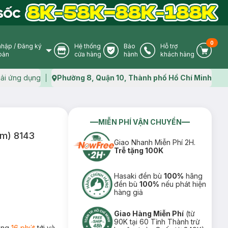
0
nhập
/
Đăng ký
Hệ thống
Bảo
Hỗ trợ
User Icon
Store Icon
Warranty Icon
Phone Icon
Cart I
oản
cửa hàng
hành
khách hàng
ải ứng dụng
Phường 8, Quận 10, Thành phố Hồ Chí Minh
Map icon
MIỄN PHÍ VẬN CHUYỂN
9m) 8143
Giao Nhanh Miễn Phí 2H.
Trễ tặng 100K
Hasaki đền bù
100%
hãng
đền bù
100%
nếu phát hiện
hàng giả
Giao Hàng Miễn Phí
(từ
90K tại 60 Tỉnh Thành trừ
rong
16 phút
tới và