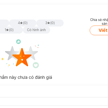
Chia sẻ nh
)
4
(
0
)
3
(
0
)
sản
Viết
1
(
0
)
Có hình ảnh
hẩm này chưa có đánh giá