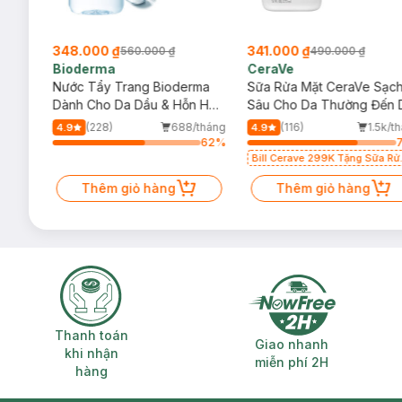
348.000 ₫
341.000 ₫
560.000 ₫
490.000 ₫
Bioderma
CeraVe
rma
Nước Tẩy Trang Bioderma
Sữa Rửa Mặt CeraVe Sạc
m
Dành Cho Da Dầu & Hỗn Hợp
Sâu Cho Da Thường Đến 
500ml
Dầu 473ml
/tháng
(228)
688/tháng
(116)
1.5k/t
4.9
4.9
62
%
62
%
Bill Cerave 299K Tặng Sữa Rử
Mặt Cerave 30ml (SL có hạn)
Thêm giỏ hàng
Thêm giỏ hàng
Thanh toán khi nhận hàng
Giao nhanh miễ
Thanh toán
Giao nhanh
khi nhận
miễn phí 2H
hàng