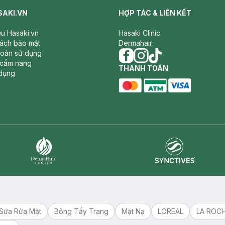
SAKI.VN
HỢP TÁC & LIÊN KẾT
iệu Hasaki.vn
Hasaki Clinic
sách bảo mật
Dermahair
hoản sử dụng
 cẩm nang
facebook
THANH TOÁN
instagram
tiktok
dụng
master card
ATM card
visa card
Synctives
Dermahair
Sữa Rửa Mặt
Bông Tẩy Trang
Mặt Nạ
LOREAL
LA ROC