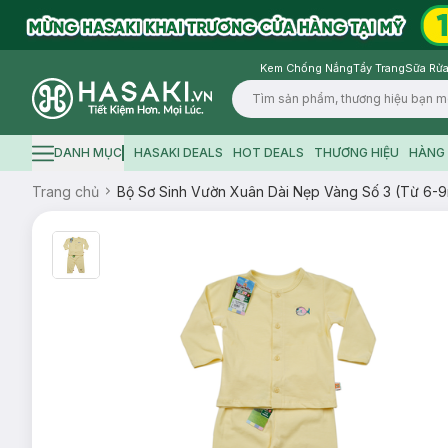
Kem Chống Nắng
Tẩy Trang
Sữa Rửa
Logo
DANH MỤC
HASAKI DEALS
HOT DEALS
THƯƠNG HIỆU
HÀNG 
Hamburger icon
Trang chủ
Bộ Sơ Sinh Vườn Xuân Dài Nẹp Vàng Số 3 (Từ 6-