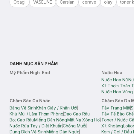
Obagi
VASELINE
Carslan
cerave
olay
toner k
DANH MỤC SẢN PHẨM
Mỹ Phẩm High-End
Nước Hoa
Nước Hoa Nữ
Nư
Xịt Thơm Toàn 
Nước Hoa Vùng 
Chăm Sóc Cá Nhân
Chăm Sóc Da 
Băng Vệ Sinh
Khăn Giấy / Khăn Ướt
Tẩy Trang Mặt
S
Khử Mùi / Làm Thơm Phòng
Dao Cạo Râu
Tẩy Tế Bào Chế
Bọt Cạo Râu
Miếng Dán Nóng
Mặt Nạ Xông Hơi
Toner / Nước C
Nước Rửa Tay / Diệt Khuẩn
Chống Muỗi
Xịt Khoáng
Lotio
Dung Dịch Vệ Sinh
Miếng Dán Ngực
Kem / Gel / Dầu