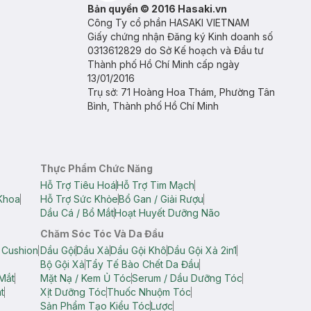
Bản quyền © 2016 Hasaki.vn
Công Ty cổ phần HASAKI VIETNAM
Giấy chứng nhận Đăng ký Kinh doanh số
0313612829 do Sở Kế hoạch và Đầu tư
Thành phố Hồ Chí Minh cấp ngày
13/01/2016
Trụ sở: 71 Hoàng Hoa Thám, Phường Tân
Bình, Thành phố Hồ Chí Minh
Thực Phẩm Chức Năng
Hỗ Trợ Tiêu Hoá
Hỗ Trợ Tim Mạch
Khoa
Hỗ Trợ Sức Khỏe
Bổ Gan / Giải Rượu
Dầu Cá / Bổ Mắt
Hoạt Huyết Dưỡng Não
Chăm Sóc Tóc Và Da Đầu
 Cushion
Dầu Gội
Dầu Xả
Dầu Gội Khô
Dầu Gội Xả 2in1
Bộ Gội Xả
Tẩy Tế Bào Chết Da Đầu
Mắt
Mặt Nạ / Kem Ủ Tóc
Serum / Dầu Dưỡng Tóc
t
Xịt Dưỡng Tóc
Thuốc Nhuộm Tóc
Sản Phẩm Tạo Kiểu Tóc
Lược