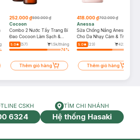
252.000 ₫
418.000 ₫
590.000 ₫
702.000 ₫
Cocoon
Anessa
m
Combo 2 Nước Tẩy Trang Bí
Sữa Chống Nắng Anessa
Đao Cocoon Làm Sạch &
Cho Da Nhạy Cảm & Trẻ Em
Giảm Dầu 500ml
60ml (Mới)
g
(57)
1.5k/tháng
(23)
423/tháng
5.0
5.0
%
74
%
69
%
Thêm giỏ hàng
Thêm giỏ hàng
TLINE CSKH
TÌM CHI NHÁNH
HOTLINE CSKH
Tìm chi nhánh
00 6324
Hệ thống Hasaki
tín toàn cầu