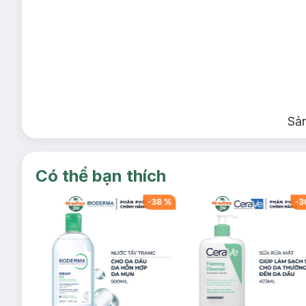
Sả
Có thể bạn thích
-
38
%
-
38
%
-
3