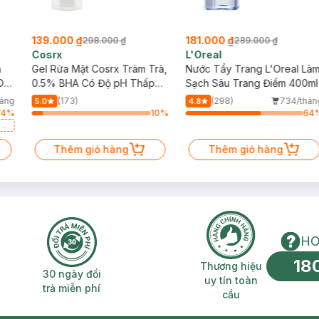
139.000 ₫
181.000 ₫
298.000 ₫
289.000 ₫
Cosrx
L'Oreal
h
Gel Rửa Mặt Cosrx Tràm Trà,
Nước Tẩy Trang L'Oreal Là
Da
0.5% BHA Có Độ pH Thấp
Sạch Sâu Trang Điểm 400ml
150ml
háng
(173)
(298)
734/thán
5.0
4.8
74
%
10
%
64
a
Thêm giỏ hàng
Thêm giỏ hàng
HO
18
n phí 2H
30 ngày đổi trả miễn phí
Thương hiệu uy 
Thương hiệu
30 ngày đổi
uy tín toàn
trả miễn phí
cầu