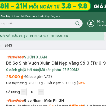
 Mặt
Tẩy tế bào chết
Bioderma
Nước Giặt
Bagsmart
Đăng 
Search icon
Tài kh
T
MỚI VỀ
BÁN CHẠY
CLINIC & SPA
DERMAHAIR
9m) 8143
VƯỜN XUÂN
Bộ Sơ Sinh Vườn Xuân Dài Nẹp Vàng Số 3 (Từ 6-
0
đánh giá
|
0
Hỏi đáp
|
Mã sản phẩm:
271500142
25.000 ₫
(Đã bao gồm VAT)
Giá thị trường:
78.000 ₫
- Tiết kiệm:
53.000 ₫
(
68
%
)
Số lượng:
Giao Nhanh Miễn Phí 2H
Bạn muốn nhận hàng trước
18h
hôm nay (
Miễn phí
). Đặt hàng t