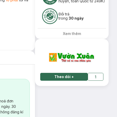
huyện, toàn Quốc từ 249K)
Đổi trả
trong
30 ngày
Xem thêm
Theo dõi
+
1
 hoá đơn
 ngày. 30
không đăng kí