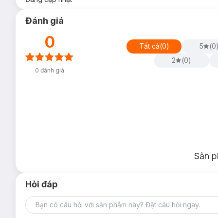
Đánh giá
0
Tất cả
(
0
)
5
(
0
2
(
0
)
0
đánh giá
Sản p
Hỏi đáp