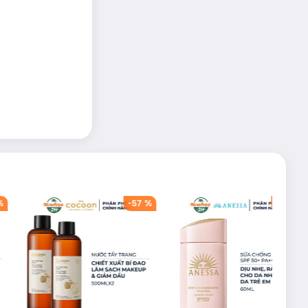
%
-
57
%
-
40
%