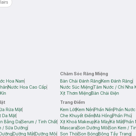
lairs
Chăm Sóc Răng Miệng
ớc Hoa Nam
Bàn Chải Đánh Răng
Kem Đánh Răng
Thân
Nước Hoa Cao Cấp
Nước Súc Miệng
Tăm Nước / Chỉ Nha 
Kín
Xịt Thơm Miệng
Bàn Chải Điện
Mặt
Trang Điểm
ữa Rửa Mặt
Kem Lót
Kem Nền
Phấn Nền
Phấn Nước
t Da Mặt
Che Khuyết Điểm
Má Hồng
Phấn Phủ
ân Bằng Da
Serum / Tinh Chất
Xịt Khoá Makeup
Kẻ Mày
Kẻ Mắt
Phấn 
n / Sữa Dưỡng
Mascara
Son Dưỡng Môi
Son Kem / Tin
 Dưỡng
Dưỡng Mắt
Dưỡng Môi
Son Thỏi
Son Bóng
Bông Tẩy Trang