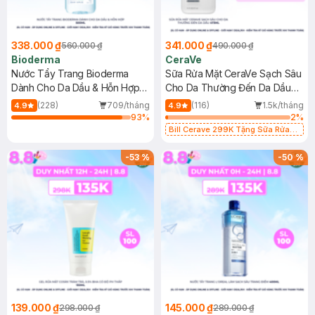
338.000 ₫
341.000 ₫
560.000 ₫
490.000 ₫
Bioderma
CeraVe
Nước Tẩy Trang Bioderma
Sữa Rửa Mặt CeraVe Sạch Sâu
Dành Cho Da Dầu & Hỗn Hợp
Cho Da Thường Đến Da Dầu
500ml
473ml
(228)
709/tháng
(116)
1.5k/tháng
4.9
4.9
93
%
2
%
Bill Cerave 299K Tặng Sữa Rửa
Mặt Cerave 30ml (SL có hạn)
-
53
%
-
50
%
139.000 ₫
145.000 ₫
298.000 ₫
289.000 ₫