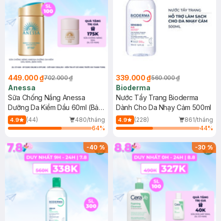
449.000 ₫
339.000 ₫
702.000 ₫
560.000 ₫
Anessa
Bioderma
Sữa Chống Nắng Anessa
Nước Tẩy Trang Bioderma
Dưỡng Da Kiềm Dầu 60ml (Bản
Dành Cho Da Nhạy Cảm 500ml
Mới)
(44)
480/tháng
(228)
861/tháng
4.9
4.9
64
%
44
%
-
40
%
-
30
%