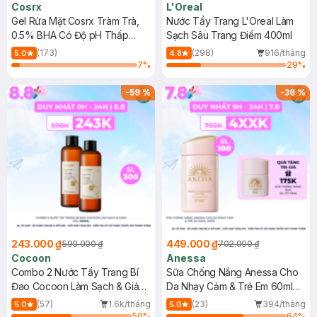
Cosrx
L'Oreal
Gel Rửa Mặt Cosrx Tràm Trà,
Nước Tẩy Trang L'Oreal Làm
0.5% BHA Có Độ pH Thấp
Sạch Sâu Trang Điểm 400ml
150ml
(173)
(298)
916/tháng
5.0
4.8
7
%
29
%
-
59
%
-
36
%
243.000 ₫
449.000 ₫
590.000 ₫
702.000 ₫
Cocoon
Anessa
Combo 2 Nước Tẩy Trang Bí
Sữa Chống Nắng Anessa Cho
Đao Cocoon Làm Sạch & Giảm
Da Nhạy Cảm & Trẻ Em 60ml
Dầu 500ml
(Mới)
(57)
1.6k/tháng
(23)
394/tháng
5.0
5.0
50
%
64
%