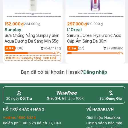
152.000 ₫
297.000 ₫
234.000 ₫
519.000 ₫
Sunplay
L'Oreal
Sữa Chống Nắng Sunplay Skin
Serum L'Oreal Hyaluronic Acid
Aqua Dưỡng Da Sáng Mịn 55g
Cấp Ẩm Sáng Da 30ml
(108)
454/tháng
(27)
279/tháng
4.9
4.9
48
%
9
%
Bill 199K Sunplay tặng Tinh Chất
Chống Nắng 7g trị giá 30K (SL có
hạn)
Bạn đã có tài khoản Hasaki?
Đăng nhập
return
nowfree
price
HỖ TRỢ KHÁCH HÀNG
VỀ HASAKI.VN
Hotline:
1800 6324
Giới thiệu Hasaki.vn
(Miễn phí , 08-22h kể cả T7, CN)
Chính sách bảo mật