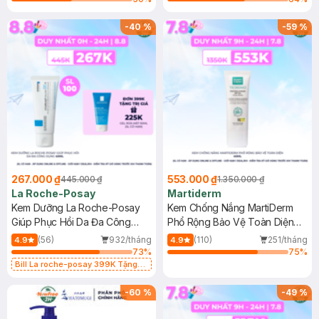
-
40
%
-
59
%
267.000 ₫
553.000 ₫
445.000 ₫
1.350.000 ₫
La Roche-Posay
Martiderm
Kem Dưỡng La Roche-Posay
Kem Chống Nắng MartiDerm
Giúp Phục Hồi Da Đa Công
Phổ Rộng Bảo Vệ Toàn Diện
Dụng 40ml
40ml
(56)
932/tháng
(110)
251/tháng
4.9
4.9
73
%
75
%
Bill La roche-posay 399K Tặng
Gel rửa mặt da dầu nhạy cảm 50ml
(SL có hạn)
-
60
%
-
49
%