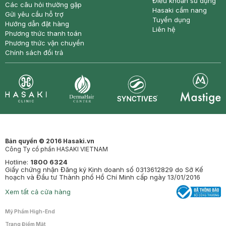
Điều khoản sử dụng
Các câu hỏi thường gặp
Hasaki cẩm nang
Gửi yêu cầu hỗ trợ
Tuyển dụng
Hướng dẫn đặt hàng
Liên hệ
Phương thức thanh toán
Phương thức vận chuyển
Chính sách đổi trả
Synctives
Clinic
Dermahair
Mastige
Bản quyền © 2016 Hasaki.vn
Công Ty cổ phần HASAKI VIETNAM
Hotline:
1800 6324
Giấy chứng nhận Đăng ký Kinh doanh số 0313612829 do Sở Kế
hoạch và Đầu tư Thành phố Hồ Chí Minh cấp ngày 13/01/2016
Xem tất cả cửa hàng
Mỹ Phẩm High-End
Trang Điểm Mặt