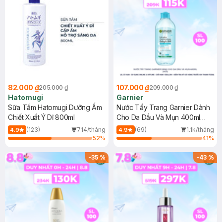
82.000 ₫
107.000 ₫
205.000 ₫
209.000 ₫
Hatomugi
Garnier
Sữa Tắm Hatomugi Dưỡng Ẩm
Nước Tẩy Trang Garnier Dành
Chiết Xuất Ý Dĩ 800ml
Cho Da Dầu Và Mụn 400ml
(Mới)
(123)
714/tháng
(69)
1.1k/tháng
4.9
4.9
52
%
41
%
-
35
%
-
43
%