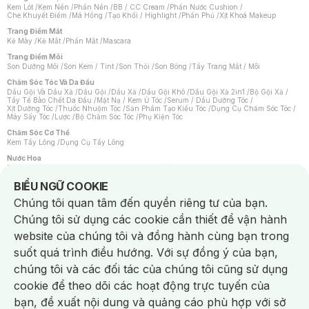
Kem Lót
/
Kem Nền
/
Phấn Nền
/
BB / CC Cream
/
Phấn Nước Cushion
/
Che Khuyết Điểm
/
Má Hồng
/
Tạo Khối / Highlight
/
Phấn Phủ
/
Xịt Khoá Makeup
Trang Điểm Mắt
Kẻ Mày
/
Kẻ Mắt
/
Phấn Mắt
/
Mascara
Trang Điểm Môi
Son Dưỡng Môi
/
Son Kem / Tint
/
Son Thỏi
/
Son Bóng
/
Tẩy Trang Mắt / Môi
Chăm Sóc Tóc Và Da Đầu
Dầu Gội Và Dầu Xả
/
Dầu Gội
/
Dầu Xả
/
Dầu Gội Khô
/
Dầu Gội Xả 2in1
/
Bộ Gội Xả
/
Tẩy Tế Bào Chết Da Đầu
/
Mặt Nạ / Kem Ủ Tóc
/
Serum / Dầu Dưỡng Tóc
/
Xịt Dưỡng Tóc
/
Thuốc Nhuộm Tóc
/
Sản Phẩm Tạo Kiểu Tóc
/
Dụng Cụ Chăm Sóc Tóc
/
Máy Sấy Tóc
/
Lược
/
Bộ Chăm Sóc Tóc
/
Phụ Kiện Tóc
Chăm Sóc Cơ Thể
Kem Tẩy Lông
/
Dụng Cụ Tẩy Lông
Nước Hoa
Nước Hoa Nữ
/
Nước Hoa Nam
/
Nước Hoa Cao Cấp
/
Xịt Thơm Toàn Thân
/
Nước Hoa Vùng Kín
Notice about cookies usage
BIỂU NGỮ COOKIE
Chăm Sóc Cá Nhân
Chúng tôi quan tâm đến quyền riêng tư của bạn.
Chống Muỗi
/
Khẩu Trang
/
Máy Massage
/
Mặt Nạ Xông Hơi
/
Nước Rửa Tay
/
Sản Phẩm Chăm Sóc Khác
/
Bàn Chải Đánh Răng
/
Bàn Chải Điện
/
Chúng tôi sử dụng các cookie cần thiết để vận hành
Hỗ Trợ Trắng Răng
/
Kem Đánh Răng
/
Máy Tăm Nước
/
Nước Súc Miệng
/
Tăm / Chỉ Nha Khoa
/
Xịt Thơm Miệng
/
Dung Dịch Vệ Sinh
/
Dưỡng Vùng Kín
/
website của chúng tôi và đồng hành cùng bạn trong
Khăn Ướt Vệ Sinh Vùng Kín
/
Băng Vệ Sinh
/
Tampon
/
Bọt Cạo Râu
/
Dao Cạo Râu
/
Máy Cạo Râu
suốt quá trình điều hướng. Với sự đồng ý của bạn,
Vấn Đề Về Da
chúng tôi và các đối tác của chúng tôi cũng sử dụng
Da Dầu / Lỗ Chân Lông To
/
Da Khô / Mất Nước
/
Da Lão Hóa
/
Da Mụn
/
Da Nhạy Cảm / Kích Ứng
/
Da Xỉn Màu
/
Thâm / Nám / Tàn Nhang
/
cookie để theo dõi các hoạt động trực tuyến của
Quầng Thâm & Bọng Mắt
/
Sẹo
/
Viêm Da Cơ Địa
bạn, đề xuất nội dung và quảng cáo phù hợp với sở
Dụng Cụ / Phụ Kiện Chăm Sóc Da