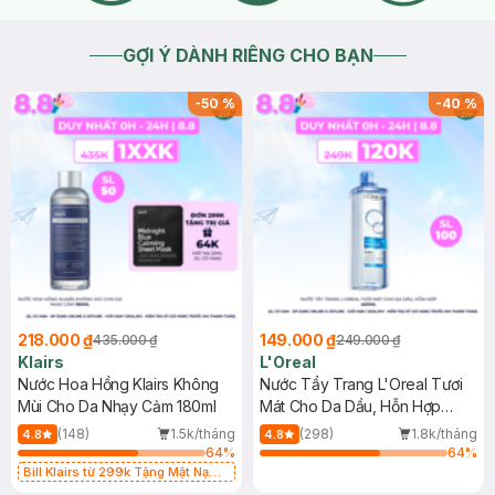
GỢI Ý DÀNH RIÊNG CHO BẠN
-
50
%
-
40
%
218.000 ₫
149.000 ₫
435.000 ₫
249.000 ₫
Klairs
L'Oreal
Nước Hoa Hồng Klairs Không
Nước Tẩy Trang L'Oreal Tươi
Mùi Cho Da Nhạy Cảm 180ml
Mát Cho Da Dầu, Hỗn Hợp
400ml
(148)
1.5k/tháng
(298)
1.8k/tháng
4.8
4.8
64
%
64
%
Bill Klairs từ 299k Tặng Mặt Nạ
Làm Dịu Da & Kiểm Soát Dầu Nhờn