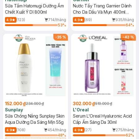
Sữa Tắm Hatomugi Dưỡng Ẩm
Nước Tẩy Trang Garnier Dành
Chiết Xuất Ý Dĩ 800ml
Cho Da Dầu Và Mụn 400ml
(Mới)
(123)
714/tháng
(69)
935/tháng
4.9
4.9
53
%
64
%
-
35
%
-
42
%
152.000 ₫
302.000 ₫
234.000 ₫
519.000 ₫
Sunplay
L'Oreal
Sữa Chống Nắng Sunplay Skin
Serum L'Oreal Hyaluronic Acid
Aqua Dưỡng Da Sáng Mịn 55g
Cấp Ẩm Sáng Da 30ml
(108)
454/tháng
(27)
275/tháng
4.9
4.9
48
%
62
%