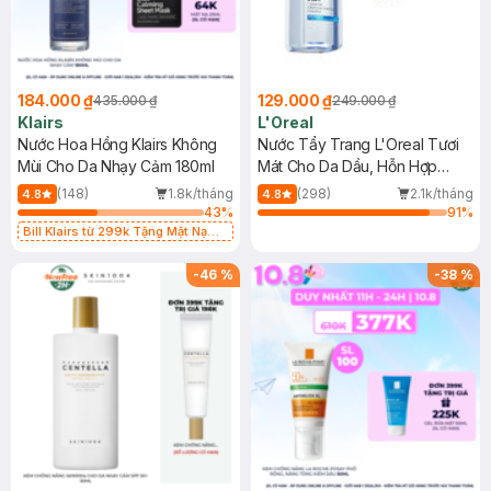
184.000 ₫
129.000 ₫
435.000 ₫
249.000 ₫
Klairs
L'Oreal
Nước Hoa Hồng Klairs Không
Nước Tẩy Trang L'Oreal Tươi
Mùi Cho Da Nhạy Cảm 180ml
Mát Cho Da Dầu, Hỗn Hợp
400ml
(148)
1.8k/tháng
(298)
2.1k/tháng
4.8
4.8
43
%
91
%
Bill Klairs từ 299k Tặng Mặt Nạ
Làm Dịu Da & Kiểm Soát Dầu Nhờn
25ml (SL Có Hạn)
-
46
%
-
38
%