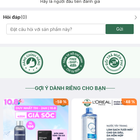
Hãy là người đầu tiên đánh giá
Hỏi đáp
(
0
)
Gửi
GỢI Ý DÀNH RIÊNG CHO BẠN
-
58
%
-
48
%