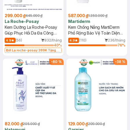
299.000 ₫
587.000 ₫
445.000 ₫
1.350.000 ₫
La Roche-Posay
Martiderm
Kem Dưỡng La Roche-Posay
Kem Chống Nắng MartiDerm
Giúp Phục Hồi Da Đa Công
Phổ Rộng Bảo Vệ Toàn Diện
Dụng 40ml
40ml
(56)
832/tháng
(110)
236/tháng
4.9
4.9
40
%
76
%
Bill La roche-posay 399K Tặng
Gel rửa mặt da dầu nhạy cảm 50ml
(SL có hạn)
-
60
%
-
38
%
82.000 ₫
129.000 ₫
205.000 ₫
209.000 ₫
Hatomugi
Garnier