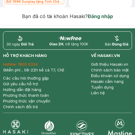
Bill 199K Sunplay tặng Tinh Chất
Chống Nắng 7g trị giá 30K (SL có
hạn)
Bạn đã có tài khoản Hasaki?
Đăng nhập
return
nowfree
price
HỖ TRỢ KHÁCH HÀNG
VỀ HASAKI.VN
Hotline:
1800 6324
Giới thiệu Hasaki.vn
(Miễn phí , 08-22h kể cả T7, CN)
Chính sách bảo mật
Điều khoản sử dụng
Các câu hỏi thường gặp
Hasaki cẩm nang
Gửi yêu cầu hỗ trợ
Tuyển dụng
Hướng dẫn đặt hàng
Liên hệ
Phương thức thanh toán
Phương thức vận chuyển
Chính sách đổi trả