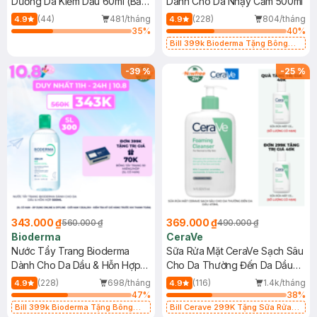
Dưỡng Da Kiềm Dầu 60ml (Bản
Dành Cho Da Nhạy Cảm 500ml
Mới)
(44)
481/tháng
(228)
804/tháng
4.9
4.9
35
%
40
%
Bill 399k Bioderma Tặng Bông
Tẩy Trang Hộp 50 Miếng (SL có
hạn)
-
39
%
-
25
%
343.000 ₫
369.000 ₫
560.000 ₫
490.000 ₫
Bioderma
CeraVe
Nước Tẩy Trang Bioderma
Sữa Rửa Mặt CeraVe Sạch Sâu
Dành Cho Da Dầu & Hỗn Hợp
Cho Da Thường Đến Da Dầu
500ml
473ml
(228)
698/tháng
(116)
1.4k/tháng
4.9
4.9
47
%
38
%
Bill 399k Bioderma Tặng Bông
Bill Cerave 299K Tặng Sữa Rửa