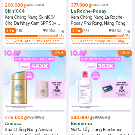
266.000 ₫
377.000 ₫
495.000 ₫
610.000 ₫
Skin1004
La Roche-Posay
Kem Chống Nắng Skin1004
Kem Chống Nắng La Roche-
Cho Da Nhạy Cảm SPF 50+
Posay Phổ Rộng, Nâng Tông
50ml
Kiềm Dầu 50ml
(119)
905/tháng
(28)
683/tháng
4.8
4.9
64
%
89
%
Bill Skin1004 từ 399k Tặng Kem
Bill La roche-posay 399K Tặng
Chống Nắng Cho Da Nhạy Cảm
Gel rửa mặt da dầu nhạy cảm 50ml
SPF 50+ 20ml (SL Có Hạn)
(SL có hạn)
-
36
%
-
35
%
448.000 ₫
363.000 ₫
702.000 ₫
560.000 ₫
Anessa
Bioderma
Sữa Chống Nắng Anessa
Nước Tẩy Trang Bioderma