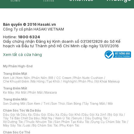
Synctives
Clinic
Dermahair
Mastige
Bản quyền © 2016 Hasaki.vn
Công Ty cổ phần HASAKI VIETNAM
Hotline:
1800 6324
Giấy chứng nhận Đăng ký Kinh doanh số 0313612829 do Sở Kế
hoạch và Đầu tư Thành phố Hồ Chí Minh cấp ngày 13/01/2016
Xem tất cả cửa hàng
Mỹ Phẩm High-End
Trang Điểm Mặt
Kem Lót
/
Kem Nền
/
Phấn Nền
/
BB / CC Cream
/
Phấn Nước Cushion
/
Che Khuyết Điểm
/
Má Hồng
/
Tạo Khối / Highlight
/
Phấn Phủ
/
Xịt Khoá Makeup
Trang Điểm Mắt
Kẻ Mày
/
Kẻ Mắt
/
Phấn Mắt
/
Mascara
Trang Điểm Môi
Son Dưỡng Môi
/
Son Kem / Tint
/
Son Thỏi
/
Son Bóng
/
Tẩy Trang Mắt / Môi
Chăm Sóc Tóc Và Da Đầu
Dầu Gội Và Dầu Xả
/
Dầu Gội
/
Dầu Xả
/
Dầu Gội Khô
/
Dầu Gội Xả 2in1
/
Bộ Gội Xả
/
Tẩy Tế Bào Chết Da Đầu
/
Mặt Nạ / Kem Ủ Tóc
/
Serum / Dầu Dưỡng Tóc
/
Xịt Dưỡng Tóc
/
Thuốc Nhuộm Tóc
/
Sản Phẩm Tạo Kiểu Tóc
/
Dụng Cụ Chăm Sóc Tóc
/
Máy Sấy Tóc
/
Lược
/
Bộ Chăm Sóc Tóc
/
Phụ Kiện Tóc
Chăm Sóc Cơ Thể