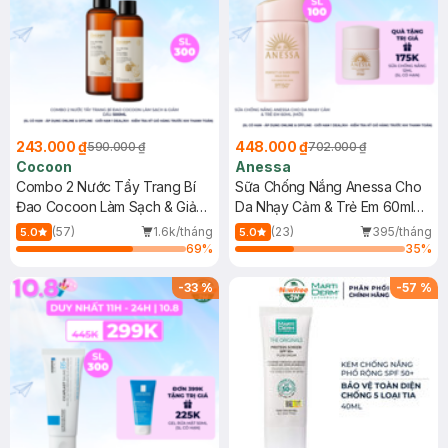
243.000 ₫
448.000 ₫
590.000 ₫
702.000 ₫
Cocoon
Anessa
Combo 2 Nước Tẩy Trang Bí
Sữa Chống Nắng Anessa Cho
Đao Cocoon Làm Sạch & Giảm
Da Nhạy Cảm & Trẻ Em 60ml
Dầu 500ml
(Mới)
(57)
1.6k/tháng
(23)
395/tháng
5.0
5.0
69
%
35
%
-
33
%
-
57
%