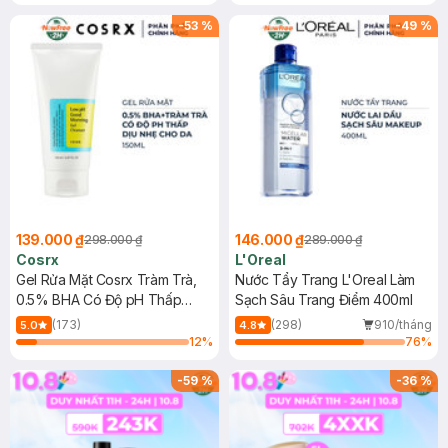
Tẩy Trang Hộp 50 Miếng (SL có
Mặt Cerave 30ml (SL có hạn)
hạn)
-
53
%
-
49
%
139.000 ₫
146.000 ₫
298.000 ₫
289.000 ₫
Cosrx
L'Oreal
Gel Rửa Mặt Cosrx Tràm Trà,
Nước Tẩy Trang L'Oreal Làm
0.5% BHA Có Độ pH Thấp
Sạch Sâu Trang Điểm 400ml
150ml
(173)
(298)
910/tháng
5.0
4.8
12
%
76
%
-
59
%
-
36
%