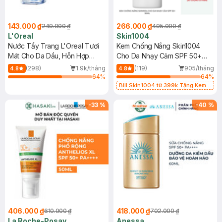
143.000 ₫
266.000 ₫
249.000 ₫
495.000 ₫
L'Oreal
Skin1004
Nước Tẩy Trang L'Oreal Tươi
Kem Chống Nắng Skin1004
Mát Cho Da Dầu, Hỗn Hợp
Cho Da Nhạy Cảm SPF 50+
400ml
50ml
(298)
1.9k/tháng
(119)
905/tháng
4.8
4.8
64
%
64
%
Bill Skin1004 từ 399k Tặng Kem
Chống Nắng Cho Da Nhạy Cảm
SPF 50+ 20ml (SL Có Hạn)
-
33
%
-
40
%
406.000 ₫
418.000 ₫
610.000 ₫
702.000 ₫
La Roche-Posay
Anessa