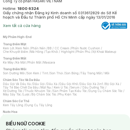
Công Ty cổ phần HASAKI VIETNAM
Hotline:
1800 6324
Giấy chứng nhận Đăng ký Kinh doanh số 0313612829 do Sở Kế
hoạch và Đầu tư Thành phố Hồ Chí Minh cấp ngày 13/01/2016
Xem tất cả cửa hàng
Mỹ Phẩm High-End
Trang Điểm Mặt
Kem Lót
/
Kem Nền
/
Phấn Nền
/
BB / CC Cream
/
Phấn Nước Cushion
/
Che Khuyết Điểm
/
Má Hồng
/
Tạo Khối / Highlight
/
Phấn Phủ
/
Xịt Khoá Makeup
Trang Điểm Mắt
Kẻ Mày
/
Kẻ Mắt
/
Phấn Mắt
/
Mascara
Trang Điểm Môi
Son Dưỡng Môi
/
Son Kem / Tint
/
Son Thỏi
/
Son Bóng
/
Tẩy Trang Mắt / Môi
Chăm Sóc Tóc Và Da Đầu
Dầu Gội Và Dầu Xả
/
Dầu Gội
/
Dầu Xả
/
Dầu Gội Khô
/
Dầu Gội Xả 2in1
/
Bộ Gội Xả
/
Tẩy Tế Bào Chết Da Đầu
/
Mặt Nạ / Kem Ủ Tóc
/
Serum / Dầu Dưỡng Tóc
/
Xịt Dưỡng Tóc
/
Thuốc Nhuộm Tóc
/
Sản Phẩm Tạo Kiểu Tóc
/
Dụng Cụ Chăm Sóc Tóc
/
Máy Sấy Tóc
/
Lược
/
Bộ Chăm Sóc Tóc
/
Phụ Kiện Tóc
Chăm Sóc Cơ Thể
Kem Tẩy Lông
/
Dụng Cụ Tẩy Lông
Nước Hoa
Nước Hoa Nữ
/
Nước Hoa Nam
/
Nước Hoa Cao Cấp
/
Xịt Thơm Toàn Thân
/
Nước Hoa Vùng Kín
Notice about cookies usage
BIỂU NGỮ COOKIE
Chăm Sóc Cá Nhân