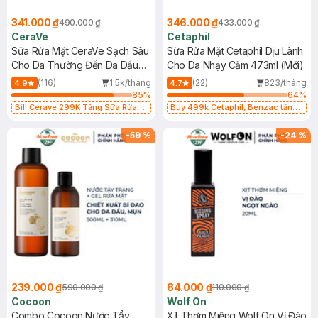
341.000 ₫
346.000 ₫
490.000 ₫
433.000 ₫
CeraVe
Cetaphil
Sữa Rửa Mặt CeraVe Sạch Sâu
Sữa Rửa Mặt Cetaphil Dịu Lành
Cho Da Thường Đến Da Dầu
Cho Da Nhạy Cảm 473ml (Mới)
473ml
(116)
1.5k/tháng
(22)
823/tháng
4.9
4.7
85
%
64
%
Bill Cerave 299K Tặng Sữa Rửa
Buy 499k Cetaphil, Benzac tặng
Mặt Cerave 30ml (SL có hạn)
Combo 2 Sữa Rửa Mặt 59ml(SL có
hạn)
-
59
%
-
24
%
239.000 ₫
84.000 ₫
590.000 ₫
110.000 ₫
Cocoon
Wolf On
Combo Cocoon Nước Tẩy
Xịt Thơm Miệng Wolf On Vị Đào