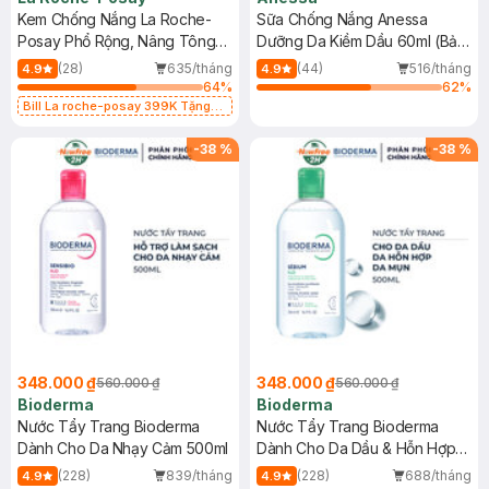
Kem Chống Nắng La Roche-
Sữa Chống Nắng Anessa
Posay Phổ Rộng, Nâng Tông
Dưỡng Da Kiềm Dầu 60ml (Bản
Kiềm Dầu 50ml
Mới)
(28)
635/tháng
(44)
516/tháng
4.9
4.9
64
%
62
%
Bill La roche-posay 399K Tặng
Gel rửa mặt da dầu nhạy cảm 50ml
(SL có hạn)
-
38
%
-
38
%
348.000 ₫
348.000 ₫
560.000 ₫
560.000 ₫
Bioderma
Bioderma
Nước Tẩy Trang Bioderma
Nước Tẩy Trang Bioderma
Dành Cho Da Nhạy Cảm 500ml
Dành Cho Da Dầu & Hỗn Hợp
500ml
(228)
839/tháng
(228)
688/tháng
4.9
4.9