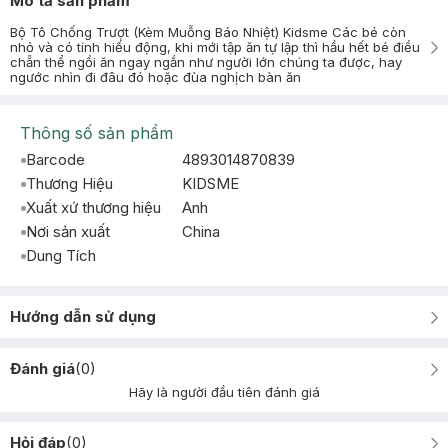
Mô tả sản phẩm
Bộ Tô Chống Trượt (Kèm Muỗng Báo Nhiệt) Kidsme Các bé còn
nhỏ và có tính hiếu động, khi mới tập ăn tự lập thì hầu hết bé điều
chẵn thể ngồi ăn ngay ngắn như người lớn chúng ta được, hay
ngước nhìn đi đâu đó hoặc đùa nghịch bàn ăn
Thông số sản phẩm
Barcode
4893014870839
Thương Hiệu
KIDSME
Xuất xứ thương hiệu
Anh
Nơi sản xuất
China
Dung Tích
Hướng dẫn sử dụng
Đánh giá
(
0
)
Hãy là người đầu tiên đánh giá
Hỏi đáp
(
0
)