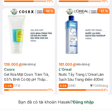
70
%
70
%
-
53
%
-
37
%
139.000 ₫
181.000 ₫
298.000 ₫
289.000 ₫
Cosrx
L'Oreal
Gel Rửa Mặt Cosrx Tràm Trà,
Nước Tẩy Trang L'Oreal Làm
0.5% BHA Có Độ pH Thấp
Sạch Sâu Trang Điểm 400ml
150ml
(173)
(298)
734/tháng
5.0
4.8
11
%
64
%
Bạn đã có tài khoản Hasaki?
Đăng nhập