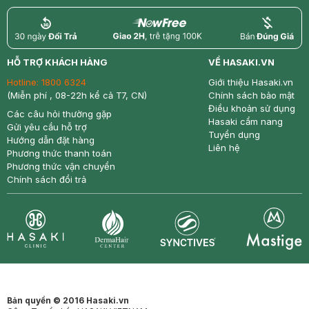
return
nowfree
price
HỖ TRỢ KHÁCH HÀNG
VỀ HASAKI.VN
Hotline:
1800 6324
Giới thiệu Hasaki.vn
(Miễn phí , 08-22h kể cả T7, CN)
Chính sách bảo mật
Điều khoản sử dụng
Các câu hỏi thường gặp
Hasaki cẩm nang
Gửi yêu cầu hỗ trợ
Tuyển dụng
Hướng dẫn đặt hàng
Liên hệ
Phương thức thanh toán
Phương thức vận chuyển
Chính sách đổi trả
Synctives
Clinic
Dermahair
Mastige
Bản quyền © 2016 Hasaki.vn