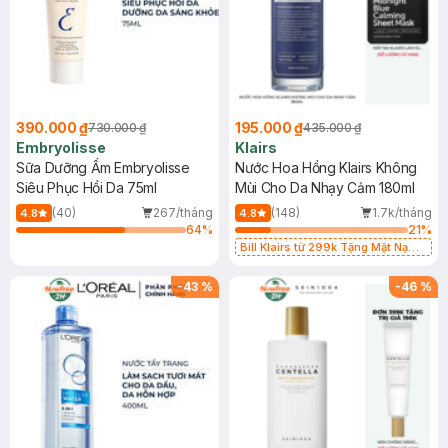
390.000 ₫
195.000 ₫
730.000 ₫
435.000 ₫
Embryolisse
Klairs
Sữa Dưỡng Ẩm Embryolisse
Nước Hoa Hồng Klairs Không
Siêu Phục Hồi Da 75ml
Mùi Cho Da Nhạy Cảm 180ml
(40)
267/tháng
(148)
1.7k/tháng
4.8
4.8
64
%
21
%
Bill Klairs từ 299k Tặng Mặt Nạ
Làm Dịu Da & Kiểm Soát Dầu Nhờn
25ml (SL Có Hạn)
-
43
%
-
46
%