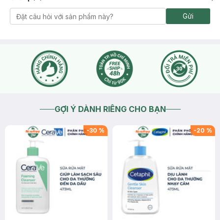
Gửi
GỢI Ý DÀNH RIÊNG CHO BẠN
-
30
%
-
20
%