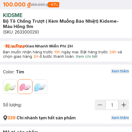
100.000 ₫
259.000 ₫
-
61
%
KIDSME
Bộ Tô Chống Trượt ( Kèm Muỗng Báo Nhiệt) Kidsme-
Màu Hồng 9m
(SKU:
263300029
)
Giao Nhanh Miễn Phí 2H
Bạn muốn nhận hàng trước
10h
ngày mai. Đặt hàng trước
24h
và
chọn giao hàng
2H
ở bước thanh toán.
Xem chi tiết
Xem thêm
Color
:
Tím
Số lượng:
339
Chi nhánh tạm hết sản phẩm
Xem thêm