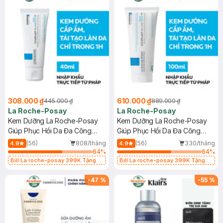
308.000 ₫
610.000 ₫
445.000 ₫
889.000 ₫
La Roche-Posay
La Roche-Posay
Kem Dưỡng La Roche-Posay
Kem Dưỡng La Roche-Posay
Giúp Phục Hồi Da Đa Công
Giúp Phục Hồi Da Đa Công
Dụng 40ml
Dụng 100ml
(56)
808/tháng
(56)
330/tháng
4.9
4.9
64
%
64
%
Bill La roche-posay 399K Tặng
Bill La roche-posay 399K Tặng
Gel rửa mặt da dầu nhạy cảm 50ml
Gel rửa mặt da dầu nhạy cảm 50ml
(SL có hạn)
(SL có hạn)
-
47
%
-
55
%