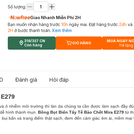
Số lượng:
Giao Nhanh Miễn Phí 2H
Bạn muốn nhận hàng trước
10h
ngày mai. Đặt hàng trước
24h
và 
2H
ở bước thanh toán.
Xem thêm
316/337 CN
MUA NGAY N
GIỎ HÀNG
CART PLUS ICON
Còn hàng
Trễ tặng
D
Đánh giá
Hỏi đáp
 E279
i và ô nhiễm môi trường thì làn da chúng ta cần được làm sạch đầy đ
ụ dễ hình thành mụn.
Bông Bọt Biển Tẩy Tế Bào Chết Mira E279
từ t
 lớp bụi bẩn và trang điểm thật sạch, đem đến cảm giác êm ái, mềm mại