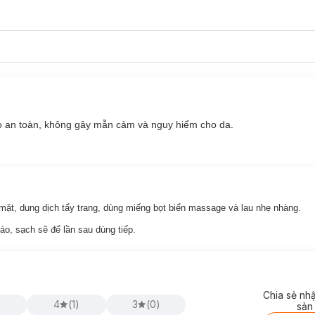
 an toàn, không gây mẫn cảm và nguy hiểm cho da.
mặt, dung dịch tẩy trang, dùng miếng bọt biển massage và lau nhẹ nhàng.
ráo, sạch sẽ để lần sau dùng tiếp.
Chia sẻ nh
)
4
(
1
)
3
(
0
)
sản