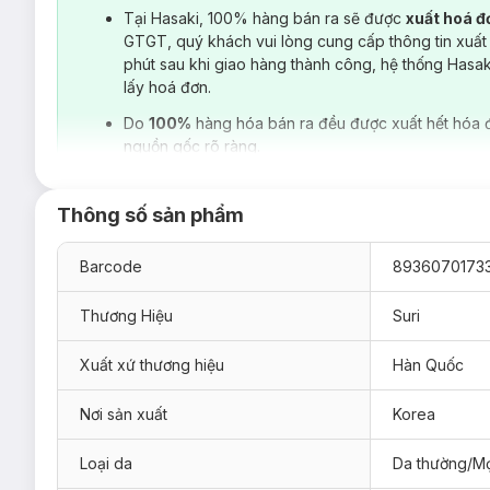
Tại Hasaki, 100% hàng bán ra sẽ được
xuất hoá 
GTGT, quý khách vui lòng cung cấp thông tin xuất
phút sau khi giao hàng thành công, hệ thống Hasa
lấy hoá đơn.
Do
100%
hàng hóa bán ra đều được xuất hết hóa 
nguồn gốc rõ ràng.
Suri
là thương hiệu chuyên sản xuất các dòng mỹ phẩm và phụ 
Biển Tẩy Tế Bào Chết Mira Suri E279
là một trong những s
thực vật tự nhiên mềm mại đảm bảo an toàn, không gây mẫn 
Thông số sản phẩm
Công dụng:
-
Bông Bọt Biển Tẩy Tế Bào Chết Mira Suri E279
là bọt biể
Barcode
8936070173
- Được làm từ sợi thiên nhiên nên
Bông Bọt Biển Tẩy Tế Bào
Tẩy Tế Bào Chết Mira Suri E279
giúp rửa sạch mặt cũng nh
Thương Hiệu
Suri
hơn. Hơn nữa, do đã qua xử lý nên bề mặt sản phẩm khá nhẵn,
Xuất xứ thương hiệu
Hàn Quốc
- Ngoài ra,
Bông Bọt Biển Tẩy Tế Bào Chết Mira Suri E279
nhẹ giúp tẩy tế bào chết đem đến cảm giác sạch sâu, an toà
Nơi sản xuất
Korea
- Một miếng
Bông Bọt Biển Tẩy Tế Bào Chết Mira Suri E27
mang theo đi bất cứ nơi đâu.
Loại da
Da thường/Mọ