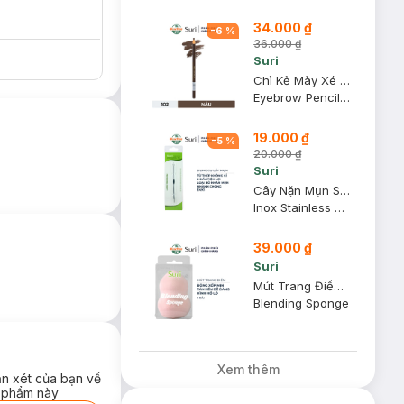
34.000 ₫
-
6
%
36.000 ₫
Suri
Chì Kẻ Mày Xé Suri 102 Brown Màu Nâu (Mới)
Eyebrow Pencil 180
19.000 ₫
-
5
%
20.000 ₫
Suri
Cây Nặn Mụn Suri Inox 2 Đầu - E493
Inox Stainless Acne Tool
39.000 ₫
Suri
Mút Trang Điểm Suri Hình Hồ Lô
Blending Sponge
Xem thêm
ận xét của bạn về
 phẩm này