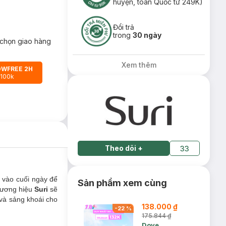
huyện, toàn Quốc từ 249K)
Đổi trả
trong
30 ngày
chọn giao hàng
Xem thêm
OWFREE 2H
 100k
Theo dõi
+
33
ủ vào cuối ngày để
Sản phẩm xem cùng
hương hiệu
Suri
sẽ
 và sảng khoái cho
138.000 ₫
-
22
%
175.844 ₫
Dove