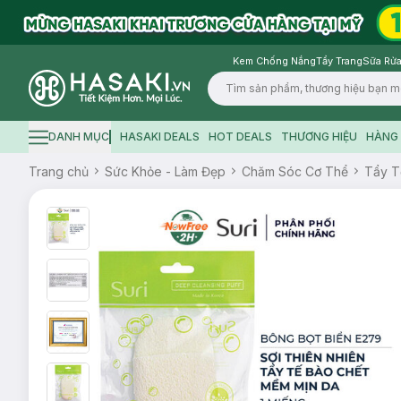
Kem Chống Nắng
Tẩy Trang
Sữa Rửa
Logo
DANH MỤC
HASAKI DEALS
HOT DEALS
THƯƠNG HIỆU
HÀNG 
Hamburger icon
Trang chủ
Sức Khỏe - Làm Đẹp
Chăm Sóc Cơ Thể
Tẩy T