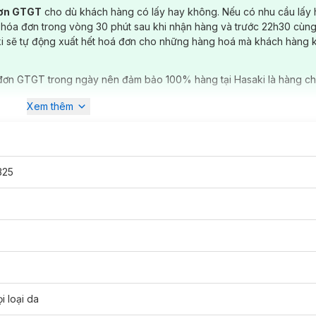
đơn GTGT
cho dù khách hàng có lấy hay không. Nếu có nhu cầu lấy
 hóa đơn trong vòng 30 phút sau khi nhận hàng và trước 22h30 cùng
ki sẽ tự động xuất hết hoá đơn cho những hàng hoá mà khách hàng 
đơn GTGT trong ngày nên đảm bảo 100% hàng tại Hasaki là hàng ch
kiện trang điểm với giá thành phải chăng, đa dạng phù hợp với mọi l
Xem thêm
ản phẩm rất được ưa chuộng của
Suri
, nay đã có mặt tại
Hasaki
, đượ
cảm và nguy hiểm cho làn da bạn.
n tẩy trang, rửa sạch mọi bụi bẩn, dùng cho da mặt.
325
 Chết Mira Suri E279
thân thiện với làn da. Kết cấu lỗ thủng tổ ong 
ư có khả năng tẩy tế bào chết trên da, giúp da loại bỏ chất bẩn và
 hạn chế tổn thương da trong quá trình rửa mặt.
được phun nước khoáng để giữ độ mềm dẻo trước khi đóng gói. Sản
n cho làn da mặt mỏng manh.
9
bạn có thể dùng nhiều lần đồng thời kích cỡ nhỏ gọn nên miếng rửa
i loại da