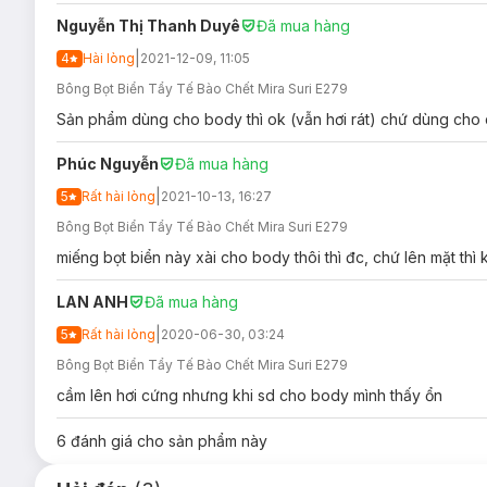
Nguyễn Thị Thanh Duyê
Đã mua hàng
|
4
Hài lòng
2021-12-09, 11:05
Bông Bọt Biển Tẩy Tế Bào Chết Mira Suri E279
Sản phẩm dùng cho body thì ok (vẫn hơi rát) chứ dùng cho d
Phúc Nguyễn
Đã mua hàng
|
5
Rất hài lòng
2021-10-13, 16:27
Bông Bọt Biển Tẩy Tế Bào Chết Mira Suri E279
miếng bọt biển này xài cho body thôi thì đc, chứ lên mặt thì
LAN ANH
Đã mua hàng
|
5
Rất hài lòng
2020-06-30, 03:24
Bông Bọt Biển Tẩy Tế Bào Chết Mira Suri E279
cầm lên hơi cứng nhưng khi sd cho body mình thấy ổn
6
đánh giá cho sản phẩm này