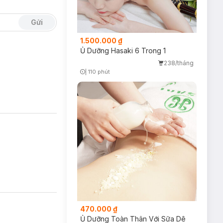
Gửi
1.500.000 ₫
Ủ Dưỡng Hasaki 6 Trong 1
238/tháng
|
110 phút
Timer Gray Icon
470.000 ₫
Ủ Dưỡng Toàn Thân Với Sữa Dê