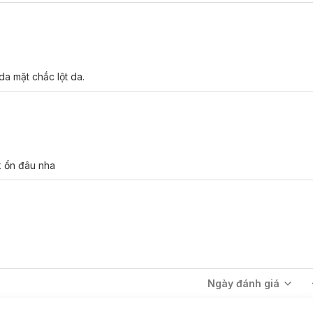
a mặt chắc lột da.
 k ổn đâu nha
Ngày đánh giá