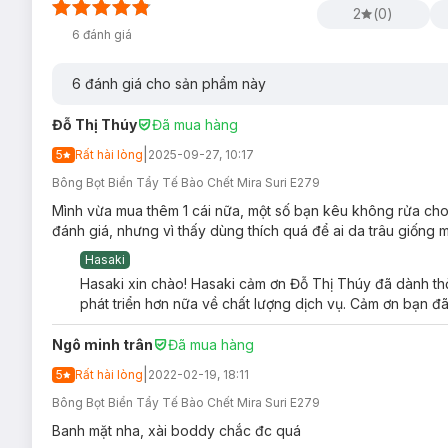
2
(
0
)
6
đánh giá
6
đánh giá cho sản phẩm này
Đỗ Thị Thúy
Đã mua hàng
|
5
Rất hài lòng
2025-09-27, 10:17
Bông Bọt Biển Tẩy Tế Bào Chết Mira Suri E279
Mình vừa mua thêm 1 cái nữa, một số bạn kêu không rửa cho mặ
đánh giá, nhưng vì thấy dùng thích quá để ai da trâu giống mì
Hasaki
Bảo quản:
Nơi khô ráo, thoáng mát
Hasaki xin chào! Hasaki cảm ơn Đỗ Thị Thúy đã dành thờ
phát triển hơn nữa về chất lượng dịch vụ. Cảm ơn bạn đã
Xuất xứ:
Hàn Quốc
Thương hiệu:
Suri
Ngô minh trân
Đã mua hàng
|
5
Rất hài lòng
2022-02-19, 18:11
Bông Bọt Biển Tẩy Tế Bào Chết Mira Suri E279
Banh mặt nha, xài boddy chắc đc quá