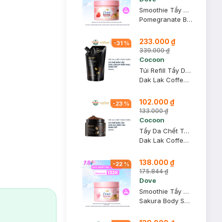
Smoothie Tẩy Da Chết Dove Hương Lựu Đỏ 280g (Mẫu Mới)
Pomegranate Body Scrub
233.000 ₫
-
31
%
339.000 ₫
Cocoon
Túi Refill Tẩy Da Chết Toàn Thân Cocoon Sạch Da 600ml
Dak Lak Coffee Body Polish
102.000 ₫
-
23
%
133.000 ₫
Cocoon
Tẩy Da Chết Toàn Thân Cocoon Cà Phê Đắk Lắk 200ml
Dak Lak Coffee Body Polish
138.000 ₫
-
22
%
175.844 ₫
Dove
Smoothie Tẩy Da Chết Dove Hương Hoa Anh Đào 280g (Mẫu Mới)
Sakura Body Scrub