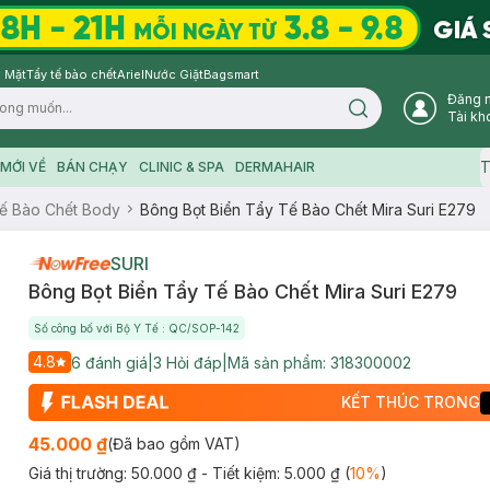
 Mặt
Tẩy tế bào chết
Ariel
Nước Giặt
Bagsmart
Đăng 
Search icon
Tài kh
T
MỚI VỀ
BÁN CHẠY
CLINIC & SPA
DERMAHAIR
ế Bào Chết Body
Bông Bọt Biển Tẩy Tế Bào Chết Mira Suri E279
SURI
Bông Bọt Biển Tẩy Tế Bào Chết Mira Suri E279
Số công bố với Bộ Y Tế : QC/SOP-142
4.8
6
đánh giá
|
3
Hỏi đáp
|
Mã sản phẩm:
318300002
KẾT THÚC TRONG
45.000 ₫
(Đã bao gồm VAT)
Giá thị trường:
50.000 ₫
- Tiết kiệm:
5.000 ₫
(
10
%
)