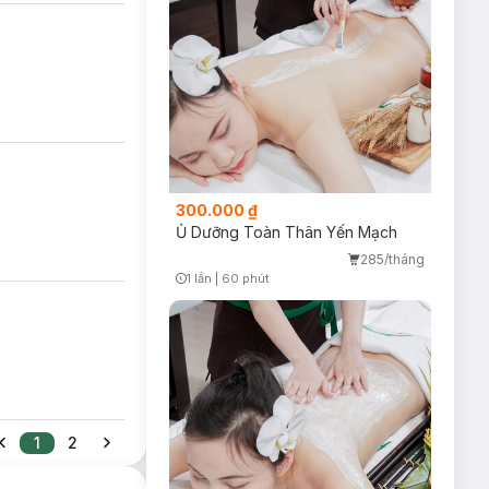
300.000 ₫
Ủ Dưỡng Toàn Thân Yến Mạch
285/tháng
1 lần
|
60 phút
Timer Gray Icon
1
2