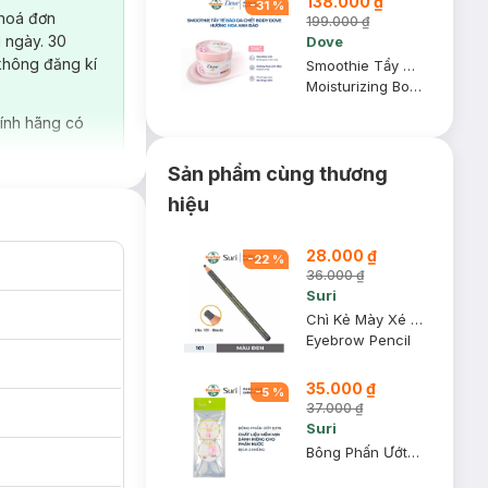
138.000 ₫
-
31
%
 hoá đơn
199.000 ₫
 ngày. 30
Dove
không đăng kí
Smoothie Tẩy Da Chết Dove Hương Hoa Anh Đào 298g
Moisturizing Body Scrub Sakura Fragrance
ính hãng có
ứa tuổi.
Bông Bọt
c làm từ 100% sợi
Sản phẩm cùng thương
hiệu
28.000 ₫
-
22
%
36.000 ₫
của
Bông Bọt Biển
Suri
 trở nên mịn màng
Chì Kẻ Mày Xé Suri 101 Black Màu Đen E271
Eyebrow Pencil
 phẩm có độ nhám
35.000 ₫
-
5
%
37.000 ₫
 mặt cũng dễ dàng
Suri
Bông Phấn Ướt Suri E376 (Bịch 2 Miếng)