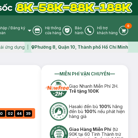
0
nhập
/
Đăng ký
Hệ thống
Bảo
Hỗ trợ
User Icon
Store Icon
Warranty Icon
Phone Icon
Cart I
oản
cửa hàng
hành
khách hàng
ải ứng dụng
Phường 8, Quận 10, Thành phố Hồ Chí Minh
Map icon
MIỄN PHÍ VẬN CHUYỂN
Giao Nhanh Miễn Phí 2H.
Trễ tặng 100K
Hasaki đền bù
100%
hãng
đền bù
100%
nếu phát hiện
:
:
:
0
02
44
38
hàng giả
Giao Hàng Miễn Phí
(từ
90K tại 60 Tỉnh Thành trừ