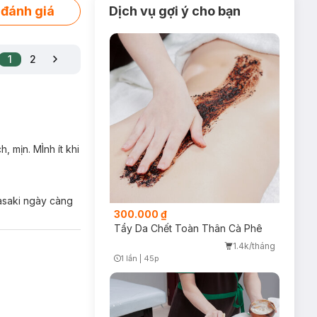
 đánh giá
Dịch vụ gợi ý cho bạn
1
2
 mịn. MÌnh ít khi
Hasaki ngày càng
300.000 ₫
Tẩy Da Chết Toàn Thân Cà Phê
1.4k/tháng
1 lần
|
45p
Timer Gray Icon