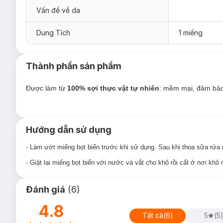
Vấn đề về da
Dung Tích
1 miếng
Thành phần sản phẩm
Được làm từ
100% sợi thực vật tự nhiên
: mềm mại, đảm bảo
Hướng dẫn sử dụng
- Làm ướt miếng bọt biển trước khi sử dụng. Sau khi thoa sữa rửa 
- Giặt lại miếng bọt biển với nước và vắt cho khô rồi cất ở nơi khô 
Đánh giá
(
6
)
4.8
Tất cả
(
6
)
5
(
5